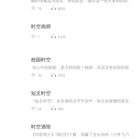
瞬时传输成为现实，奇怪的是，做出这一伟大发明的科学家们却顽固地拒绝外界的检验，拒绝将如此惊人的成就公诸于众。在美国国防部资助的科研项目中，这是最重大的发明，其意义甚至远远超过了互联网：瞬时传输。从无机物的瞬移，到生命机体，到人的瞬时传输。被称为阿尔伯克基之门的这套系统经过了四百余次实验，其中包括以人为主体的实验166次。这套系统从未失败过。国防部起了疑心，派出了杰出的天才麦克。麦克具有超人的能力，从不遗漏任何细节，从不遗忘。他发现了这个神秘的项目...
74
8541
时空画师
7
9.4万
校园时空
你心中的校园，是怎样的呢？校园，其实没有你想的那么严肃；校园，更是处处充满欢乐。在这里，你可以随时了解盐师的最新动态；在这里，你可以与我们一起聊聊大学生活的千奇百怪。每周一下午，青春路上，我们准时相约。
76
3376
短文时空
《短文时空》 在浩渺的文字宇宙中，短文如璀璨的星辰，虽篇幅短小，却能绽放出无尽的光芒。它是思想的火花，瞬间点燃心灵的灯塔；它是情感的涟漪，轻轻荡漾在灵魂的湖泊。 短文，是时光的浓缩。在有限的字数里，它能捕捉生活的瞬间，将那一刻的喜怒哀乐、...
14
590
时空酒馆
【内容简介】“我们打个赌，我赢了交出你的《小李飞刀》秘笈。”“听说熊猫人‘醉拳’不错，你可以用它来抵债。”“凯特琳警官，请自重，我可是有女朋友的人！”……继承叔叔遗志，乔木力图将这家神奇酒馆打造成万界中心。【作者/主播简介】作者：斩月，网...