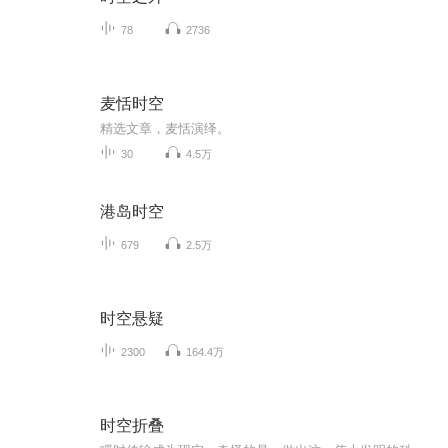
78
2736
麦恬时空
精选文章，麦恬演绎。
30
4.5万
港岛时空
679
2.5万
时空悬疑
2300
164.4万
时空折叠