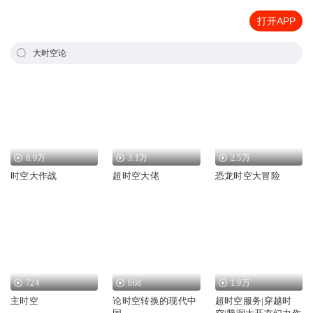
打开APP
大时空论
8.9万
3.1万
2.5万
时空大作战
超时空大佬
恐龙时空大冒险
724
668
1.9万
主时空
论时空转换的现代中
超时空服务|穿越时