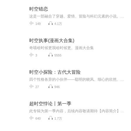
时空错恋
这是一部融合了穿越、爱情、冒险与科幻元素的小说。故事以深夜的温柔一幕揭幕，男主角悄悄进入女主角的私密空间，两人的亲密无间和男主角的宠溺一笑，为这段千年情缘奠定了基调。随着故事的展开，读者逐渐了解到这是一个由六个核心成员组成的团队，他们在...
149
4.1万
时空执事(漫画大合集)
奇喵啥时候更我啥时候更。漫画大合集
3
5555
时空小探险：古代大冒险
四个性格各异的小伙伴——聪明的晓风、细心的欣然、热情的小雨和勇敢的大力——在学校图书馆里偶然发现了一本神秘的古书，从此开启了一段不可思议的时空之旅。他们穿越回到了中国的各个古代朝代，展开了一次次充满奇遇与学习的冒险旅程。他们来到了不同的...
27
946
超时空悖论丨第一季
此专辑为第一季内容，后续内容敬请期待【内容简介】何骏：这是哪里？霸王龙：吼——原始人：嗷——古代人：哇——未来人：……（PS：激动地说不出话来）外星人：……（PS：意义不明的外星语）史前文明：……（PS：意义不明的史前语）【作者/主播】作者：金...
640
1.7万