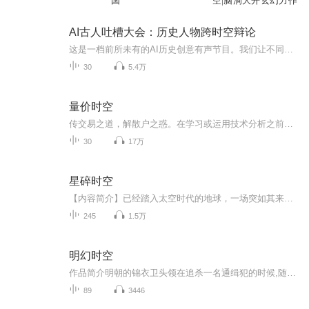
国
空|脑洞大开玄幻力作
AI古人吐槽大会：历史人物跨时空辩论
这是一档前所未有的AI历史创意有声节目。我们让不同AI -- 豆包，ChatGPT，DeepSeek，Gemini 分别化身中国历史上不同朝代、不同身份、不同立场的普通人、文人、武将、官员、百姓……让他们跨越千年时空，聚在一张虚拟圆桌前，围绕真实历史大事件——聊天、...
30
5.4万
量价时空
传交易之道，解散户之惑。在学习或运用技术分析之前，应该记住一点，技术分析有四大核心要素—“量价时空”。
30
17万
星碎时空
【内容简介】已经踏入太空时代的地球，一场突如其来的战争使其处于毁灭的边缘；一部分地球人在银河系建立了新的国家，而还有少部分人在地球上与自然灾害、变异的野兽做着殊死争斗；在这块近乎废墟的土地上，王天经过自己的努力和后天的进化，走出地球准备...
245
1.5万
明幻时空
作品简介明朝的锦衣卫头领在追杀一名通缉犯的时候,随其误入天地之门,而从展开一段奇异的冒险。
89
3446