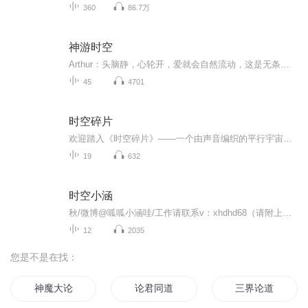
360
86.7万
神游时空
Arthur：头脑静，心轮开，爱就会自然流动，这是无条件快乐的源泉！
45
4701
时空碎片
欢迎踏入《时空碎片》——一个由声音编织的平行宇宙。每一片破碎的时空，都封存着一个完整的世界；每一次声音的震颤，都将唤醒沉睡的传奇。本专辑由青崖公带你穿梭于时间裂缝之间，捕捉那些本应被遗忘的闪光瞬间——或许你会站在唐代长安的屋脊上，目睹一...
19
632
时空小涵
秋/微博@呱呱小涵哇/工作请联系v：xhdhd68（请附上相关信息）
12
2035
您是不是在找：
神魔大论
论君同道
三界论道