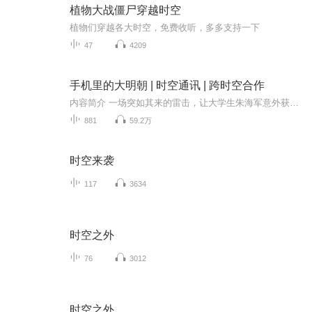
植物大战僵尸穿越时空
植物们穿越各大时空，免费收听，多多支持一下
47
4209
手机里的大明朝 | 时空通讯 | 跨时空合作
内容简介 一场突如其来的雷击，让大学生朱海军意外获得“时空通讯”软件，从此与明朝万历年间的大佬朱标展开跨越时代的对话。朱海军深陷经济泥潭，渴望通过自媒体翻身，却屡屡碰壁；而朱标正为儿子朱雄英的天花危机焦头烂额，更不知未来如何守护大明江山。...
881
59.2万
时空来袭
117
3634
时空之外
76
3012
时空之外