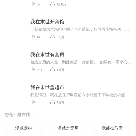
67
12.6万
我在末世开宾馆
一朝穿越末世水榕得到了个小系统，从两层小招待所，再到顶级七星大宾馆。 别人在外和丧尸变异兽们殊死搏斗，住客他们在宾馆楼上开着空调打游戏。
44
3.5万
我在末世有套房
核战之后的末世，到处都是一片狼藉。 如果你一不小心活了下来，那么接下来你将不得不面对饥饿与疾病的恐惧，一到夜晚就会发狂的丧尸，还有那些因辐射而变得奇形怪状的异种... 然而对江晨来说，这里却是天堂。 遍地都是无所属的豪宅，遍地都是遗弃...
151
1.5万
我在末世盘超市
我是谭踏，我在放丧尸爆发前六小时盘下了学校的小超市，和我的室友们一起在丧尸时代中享受着世外桃源的生活，但是我们却遇到了……
4
7.9万
您是不是在找：
漫威龙神
漫威之无尽异能
我能抽取天赋