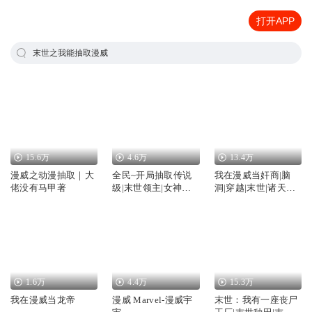
打开APP
末世之我能抽取漫威
15.6万
4.6万
13.4万
漫威之动漫抽取｜大
全民~开局抽取传说
我在漫威当奸商|脑
佬没有马甲著
级|末世领主|女神双
洞|穿越|末世|诸天万
排202
界|诸天无限
1.6万
4.4万
15.3万
我在漫威当龙帝
漫威 Marvel-漫威宇
末世：我有一座丧尸