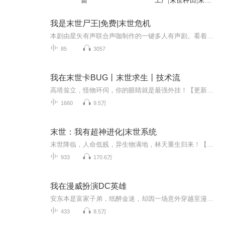
宙
工厂|末世种田|末世
爽文
我是末世尸王|免费|末世危机
本剧由星矢有声联合声咖制作的一键多人有声剧。看着高墙之下被丧尸围住，一脸绝望的幸存者，唐业张开双手，大喊一声:Welcome to paradise(欢迎来到天堂）
85
3057
我在末世卡BUG丨末世求生丨技术流
高塔耸立，怪物环伺，你的眼睛就是最强外挂！【更新时间】每天8点更新！首发100集，日更20集！【内容简介】穿越到高塔末世，开局双手戴铐，身处五十九度的滚烫废土。白雾以为自己是待宰的羔羊，却意外解锁了能够查看万物备注的奇异视觉。这双眼睛不仅能看...
1660
9.5万
末世：我有超神进化|末世系统
末世降临，人命低贱，异生物满地，林天重生归来！【叮，超神进化系统绑定成功……】这一世，都由我说了算。神级生物血肉难求？抱歉，连我家宠物都吃腻了！噗！你说什么？你是最强者？先打赢我家旺财再说吧！哎，那位美女贵姓？交个朋友，包你超神！重生归来的林天，得到了吊炸天的系统，神挡杀神，佛挡杀佛，让众人闻风丧胆！而当他踏上这里的巅峰之时，却发现这只是个开始……
933
170.6万
我在漫威扮演DC英雄
安东本是富家子弟，纸醉金迷，却因一场意外穿越至漫威世界。他意外获得了一个神秘系统，能解锁DC英雄的战甲与能力。为了获取正义值，他必须在漫威世界树立正义，打击罪恶，同时提升DC英雄的知名度。在这个过程中，他结识了托尼·斯塔克等英雄，展开了一场...
433
8.5万