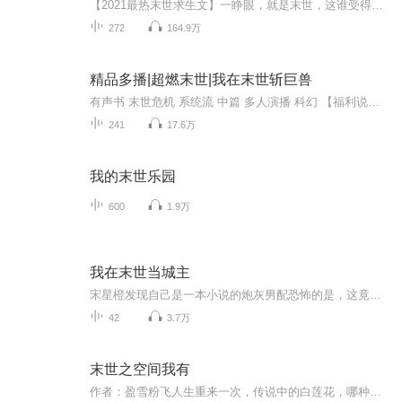
【2021最热末世求生文】一睁眼，就是末世，这谁受得了……女朋友喜欢上了胖老板抛弃了苏寒，还当面羞辱他，一怒之下苏寒打了胖老板，这下可免不了牢狱之灾了，本以为过几天会宣判，结果他成了没人管的罪犯，偷偷溜出去才发现，这个地球早已变成了丧尸的世...
272
164.9万
精品多播|超燃末世|我在末世斩巨兽
有声书 末世危机 系统流 中篇 多人演播 科幻 【福利说明】活动时间：新书上架一个月内，每周随机抽选一位幸运听众。赠送红包8.88元参与方式：订阅、转发、五星好评、评论、弹幕、点赞皆可参加。【内容简介】车祸让我穿越到了这个异化世界，异兽什么...
241
17.6万
我的末世乐园
600
1.9万
我在末世当城主
宋星橙发现自己是一本小说的炮灰男配恐怖的是，这竟然是一本末世文？！他靠两栋楼租金潇洒自由的美好日子他最爱吃的扒鸡通通要没了！幸好天降金手指，他当上了城主自此，他的手挥过之处住宅林立农田广阔工厂轰鸣科技攀升宋星橙不仅再次过上收租收到手软的美好日子还抓住一个会做扒鸡的男人！贺千山：我做扒鸡的手艺是祖传的，快到我碗里来活泼软萌基建城主受霸气护短行走军火库攻一句话简介：在末世当城主立意：灾难降临，勇敢求生，永不放弃强强末世系统爽文
42
3.7万
末世之空间我有
作者：盈雪粉飞人生重来一次，传说中的白莲花，哪种男人，你要就拿去……渣男，一个馒头就可以放弃五年的感情。想想就可笑之及。欠我的，会一分一厘要回来。谁也不可能就这样算了。我有空间我骄傲，东西，给狗吃也不送你们。