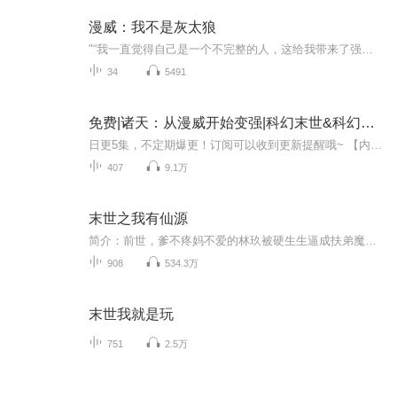
漫威：我不是灰太狼
"“我一直觉得自己是一个不完整的人，这给我带来了强烈的恐慌和干渴，促使着我从生活里获取一些什么，用那些什么来弥补我的缺失，换回我的尊严。可事实是无论我怎么努力，结局都没有太大变化，我期待成为一个新的人，来取代旧的自己，但到头来，我的缺憾根...
34
5491
免费|诸天：从漫威开始变强|科幻末世&科幻&长篇
日更5集，不定期爆更！订阅可以收到更新提醒哦~ 【内容简介】 在现代社会的某个角落，陈阳，一位隐藏身份的赛亚人，意外穿越至光怪陆离的漫威世界。邂逅神秘女子安杰拉，为助其摆脱困境，误入邪神洛基的禁忌实验室，那里囚禁着扭曲的改造生灵。以凡人之躯...
407
9.1万
末世之我有仙源
简介：前世，爹不疼妈不爱的林玖被硬生生逼成扶弟魔，为了所谓的亲人末世五年摸爬滚打鞠躬尽瘁死而后已，然后，她就真的被亲生弟弟联合白莲花弟妹弄死了。一朝重生，两世为人，窥天大机缘，她林玖再不是任人欺凌的软柿子。抢占先机，囤积物资，打脸极品…...
908
534.3万
末世我就是玩
751
2.5万