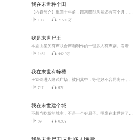
我在末世种个田
【内容简介】重回十年前，距离巨型风暴还有两个月，静姝开始修建自己的堡垒，养一些频临灭绝的鸡鸭鱼，种一点未来没有的蔬菜，再囤一些美味的零食。生活要有格调，对待仇人，我就喜欢你看我吃牛排馋哭了的样子，喜欢你闻着烤肉味脸上陶醉的样子，真好看。...
1066
7159.6万
我是末世尸王
本剧由星矢有声联合声咖制作的一键多人有声剧。看着高墙之下被丧尸围住，一脸绝望的幸存者，唐业张开双手，大喊一声:Welcome to paradise(欢迎来到天堂）本书版权归属原作者，音频仅供交流学习使用。
1454
442.9万
我在末世有幢楼
王宣锦进入隆茂广场，被困其中，等他好不容易离开，原来……这已经是地球上的最后一幢大楼。
747
6万
我在末世建个城
不想当吃货的城主，不是一个好厨子。明鹰在末世建了个城，是受人敬仰的伟大城主。但是，有一天喝酒醉的时候他摊牌了，他不是什么英雄，更不是什么救世主，他的终极梦想只有一个——在末世当个简单粗暴的吃货，把前世追杀过自己的变异兽全给煮了。烈炎三头...
39
6.3万
我是末世尸王|末世|多人|免费