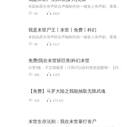
本剧由星矢有声联合声咖制作的一键多人有声剧。看着高墙之下被丧尸围住，一脸绝望的幸存者，唐业张开双手，大喊一声:Welcome to paradise(欢迎来到天堂）
85
5634
我是末世尸王丨末世丨免费丨科幻
本剧由星矢有声联合声咖制作的一键多人有声剧。看着高墙之下被丧尸围住，一脸绝望的幸存者，唐业张开双手，大喊一声:Welcome to paradise(欢迎来到天堂)
85
4117
免费|我在末世斩巨兽|科幻末世
日更5集，不定期爆更！订阅可以收到更新提醒哦~ 【内容简介】 灾变之后，原陆岩与伙伴们在逃亡路上遭遇意外穿越者——新陆岩，他携'巨兽猎人'系统，念控与强化反应异能横空出世。在蚁虫肆虐与未知巨化威胁间，他从弱者崛起，操控团队命运，直指神秘藏蚁巢...
585
9.8万
【免费】斗罗大陆之我能抽取无限武魂
433
273.4万
末世生存法则：我在末世暴打丧尸