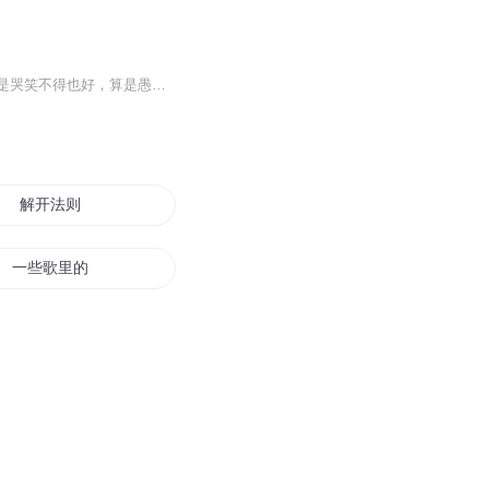
那些年说白了，也就是个七、八十年代。那些年发生在村里的那些事，现在想来、说来，算是哭笑不得也好，算是愚昧无知也罢，算是荒唐、荒谬也行。至于那些年村里发生过哪些事，如何去评说，还是请大家仁者见仁，智者见智的在认真收听后去分析、分辨吧。
解开法则
一些歌里的故事
讲些小故事
大学写的一些故事
长生释道