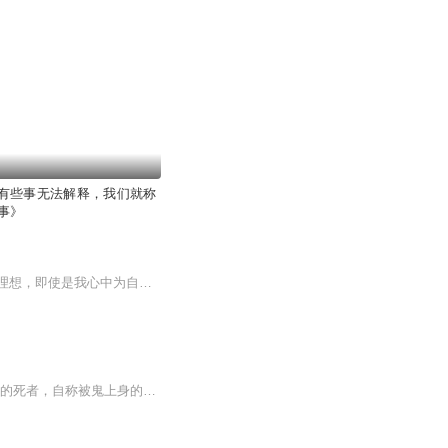
有些事无法解释，我们就称
事》
一张地图，不论多么详尽，比例多么精细，它永远不会让你在地面上真实地移动半步。任何理想，即使是我心中为自己的小说而作的伟大计划，永远不可能真正的带来成功！只有行动和坚持才能使以上一切具有现实意义。坚持像每天必须的食物和水一样，能滋润我，使...
内容简介 林唯涛警官在侦破一件离奇的凶杀案时接连遭遇各种无法用科学解释的怪事，托梦的死者，自称被鬼上身的凶手，死去数年之人离奇归来，以及......一桩桩悬案，一个个谜团，幕后真凶，究竟是人，还是鬼？各路英雄好汉、江湖义士，小主播制作不易，辛...