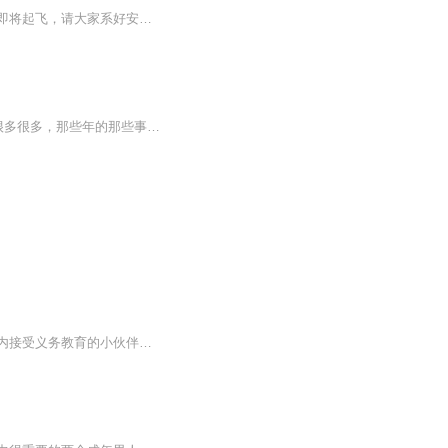
亲爱的小伙伴们大家好，我是你们可爱的猩猩船长，欢迎大家今天来乘坐猩猩号飞船，飞船即将起飞，请大家系好安全带抓稳坐好，以免被甩出去！~~将将将！~~~落地平安~~~欢迎大家来到猩猩的家园，我是主播月亮的猩猩！~希望大家多来作客！~========================================================终于体会那句...你读过的书中藏着你走过的路...掉下的泪...爱过的人...终于明白...最残忍的魔法是长大！它带走了童心...最温...
“那有什么岁月静好，只是有人在负重前行”有些人在我们的生命中不曾出现，却为我们做了很多很多，那些年的那些事是真实发生的，是一段真实的历史，是不该被我们遗忘的……
抓住每一个今天去阅读，你会感叹时间的力量！因为国内的英语学习应试性质，大部分在国内接受义务教育的小伙伴，都或多或少会对读英语有没来由的抵触心理，通过这个专辑对英文名著片段的领读，用每日更新的方式，帮助小伙伴提升对英语阅读的接纳程度，陪伴你养成读文章的习惯。过好每一个“今天”✨从阅读英文名著开始❤️