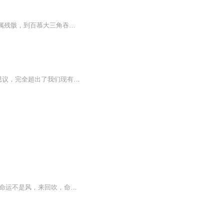
【内容简介】这是一档让您头皮发麻的“禁忌探秘”音频专辑！ 从月球背面疑似外星飞船的金属残骸，到百慕大三角吞噬千艘巨舰的魔鬼海域；从通古斯大爆炸瞬间焚毁2000平方公里的“天外来客”，到中国黑竹沟让军队神秘蒸发的死亡迷雾——揭开教科书永远不敢写...
第一季完结，后续更新再行通知~有些现象我们无法解释原因，只因为它太过于神奇和不可思议，完全超出了我们现有的认知度和想象力，我们对这些现象或许只能称之为“神奇的巧合”。这是一部激发你无穷想象力的全球巧合事件经典荟萃，一个个不可思议的现象，让...
总有一些文字"生命是时时刻刻不知如何是好，在有生的瞬间能遇见你，竟花光所有运气。""命运不是风，来回吹，命运是大地，走到哪儿你都在命运中。""流言这东西，比流感蔓延的速度更快，比流星所蕴含的能量更巨大，比流氓更有恶意，比流产更让人心力憔悴。"“婚姻是一座围城，城外的人想进去，城里的人想出来。”“不受教育的人，因为不识字，上人的当；受教育的人，因为识了字，上印刷品的当。”...............................温暖着你...