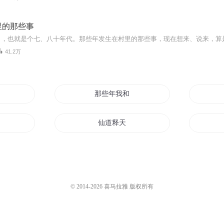
里的那些事
41.2万
的故事
那些年我和妖王大人不得不说的故事
春的故事
仙道释天
我们的故事
盛夏的青春不解释
释剑王者
© 2014-
2026
喜马拉雅 版权所有
切
法师故事