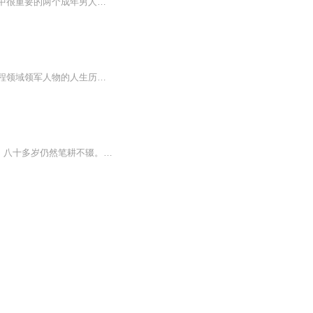
带有严重恋父情结的她，当离开家，孤身一人来到省重点高中，彼此相见恨晚地遇到了生命中很重要的两个成年男人时，她会怎样？ 责任上，面对的是改变人生命运的高考；感情上，面对的是两个极其优秀的老师和处处帮着她的班长；伦理上，面对的是道德的底线和做...
本书为程华清先生的个人回忆录，记录了作者从黄陂乡野起步，成长为我国超深基坑支护工程领域领军人物的人生历程。作者生于旧社会、长于红旗下，少年时期即立下走出山村、探索未知的志向。从田野间的放牛娃，到求学路上的求索者，再到岩土工程领域的深耕者...
父亲是一名30后老人，是他们那一代人里少有的“文革”前的大学生。父亲爱读书，也爱写书，八十多岁仍然笔耕不辍。这些年我没少听他讲人生趣事，早就建议他写出来，近日，他终于开始动笔了，让我们跟随父亲的笔触，一起走进那些年、那些事，一起感受不同人...