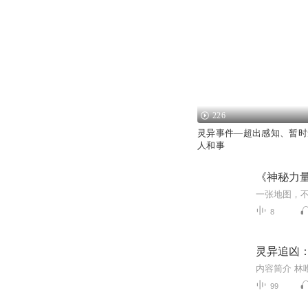
226
灵异事件—超出感知、暂时
人和事
《神秘力量
8
灵异追凶：
99