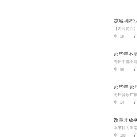
凉城-那些
19
那些年不
专辑中都不
56
那些年 那
枣庄音乐广播
14
改革开放
本节目为湖
103