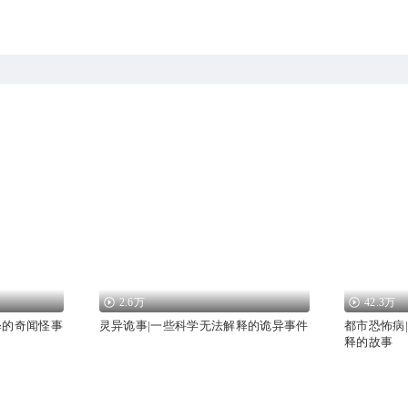
2.6万
42.3万
释的奇闻怪事
灵异诡事|一些科学无法解释的诡异事件
都市恐怖病
释的故事