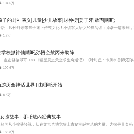
104.6万
孩子的封神演义|儿童|少儿故事|封神榜|姜子牙|敖丙|哪吒
1.7万
在学校抓神仙|哪吒孙悟空敖丙来助阵
100.6万
游历全神话世界 | 由哪吒开始
8.3万
| 女孩故事 | 哪吒敖丙经典故事
188.8万