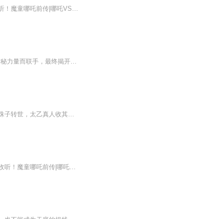
打败无量天尊之后，哪吒和敖丙又将面临怎样的命运？哪吒系列专辑上架！点击下面链接收听！魔童哪吒前传|哪吒VS敖丙|灵珠与魔丸的来历魔童哪吒4：后封神时代|哪吒与敖丙新的危机哪吒上学记|哪吒大闹天宫小学哪吒外传：天劫过后I哪吒敖丙异世界归来|脑洞封神...
灵珠魔丸VS齐天大圣，谁才是三界第一反骨？哪吒、敖丙与孙悟空意外相遇，因共同对抗神秘力量而联手，最终揭开封神世界背后隐藏的惊天秘密，并各自获得成长与蜕变。故事发生在封神大战结束后数百年的人间界，这是一个神仙与凡人共存的世界，科技水平处于古...
《哪吒闹海》是取自明代神魔小说《封神演义》、《西游记》等记载的神话故事。哪吒是灵珠子转世，太乙真人收其为徒。在对抗龙族激战中打死了龙王三太子敖丙。后来为了不连累父母，他以死谢罪。 后哪吒得太乙真人相助，以莲花重塑身躯。主角哪吒天真勇敢和...
一场天劫意外将哪吒和敖丙送入异世界，新的冒险开始了哪吒系列专辑上架！点击下面链接收听！魔童哪吒前传|哪吒VS敖丙|灵珠与魔丸的来历魔童3：哪吒后传|封神之战|哪吒与敖丙的反抗魔童哪吒4：后封神时代|哪吒与敖丙新的危机哪吒上学记|哪吒大闹天宫小学敖...