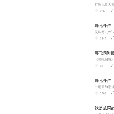
2260
哪吒外传
2245
哪吒闹海|
54
哪吒外传：
2364
我是敖丙必