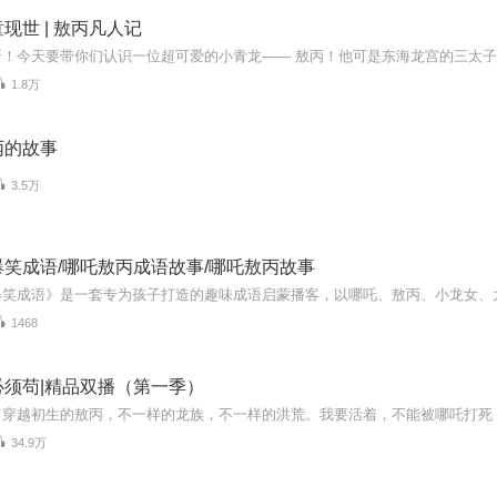
现世 | 敖丙凡人记
1.8万
丙的故事
3.5万
笑成语/哪吒敖丙成语故事/哪吒敖丙故事
1468
必须苟|精品双播（第一季）
34.9万