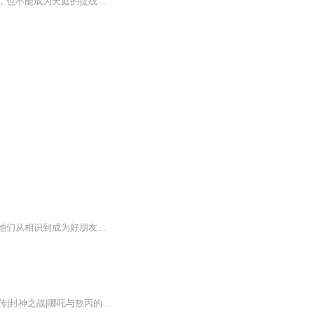
【作品介绍】穿越初生的敖丙，不一样的龙族，不一样的洪荒。我要活着，不能被哪吒打死，也不能成为天庭的提线木偶。必须苟，只有苟才是王道！【作者】渭颉宏途【购买须知】1、本作品为付费有声书，前111集为免费试听，购买成功后，即可收听，可下载重复收...
【故事大纲】阳光明媚的陈塘关，活泼的哪吒在海边玩耍的时候，偶遇了从海里来的敖丙，他们从相识到成为好朋友，虽然有时候会遇到波折，有时候也会吵架，但是他们的友谊却越来越深，他们一起玩游戏，一起冒险，一起面对各种各样的考验。我们一起来听听哪吒...
哪吒与敖丙的身世之谜，魔丸与灵珠的起源哪吒系列专辑上架，点击收听！↓魔童3：哪吒后传|封神之战|哪吒与敖丙的反抗哪吒4|哪吒与敖丙的危机|后封神时代来临哪吒上学记：哪吒大闹天宫小学哪吒外传：天劫过后I哪吒敖丙异世界归来|脑洞封神敖光传|少年敖光|...