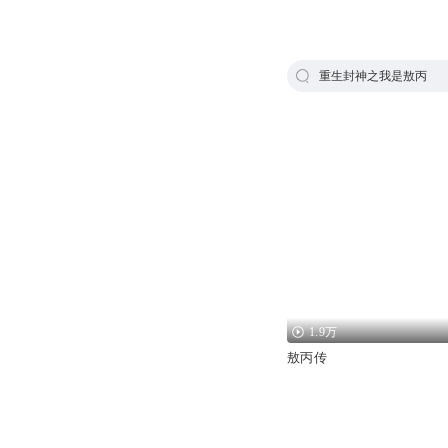
重生封神之我是敖丙
1.9万
敖丙传