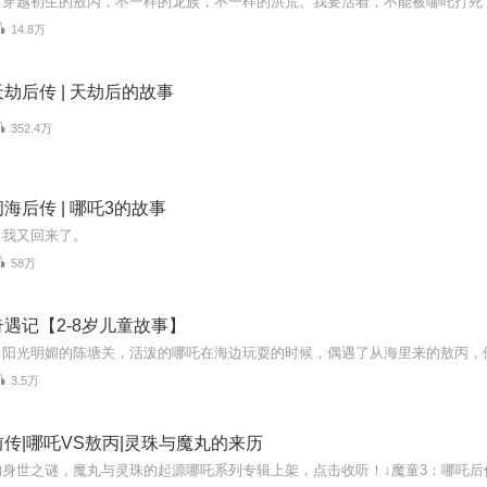
14.8万
劫后传 | 天劫后的故事
352.4万
海后传 | 哪吒3的故事
，我又回来了。
58万
遇记【2-8岁儿童故事】
3.5万
传|哪吒VS敖丙|灵珠与魔丸的来历