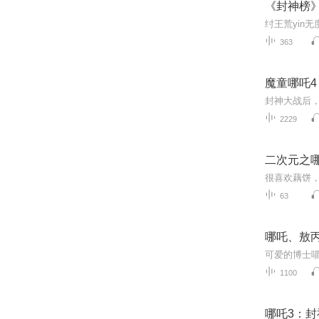
《封神榜》
363
魔童哪吒4
2229
二次元之
63
哪吒、敖
可爱的博士
1100
哪吒3：封