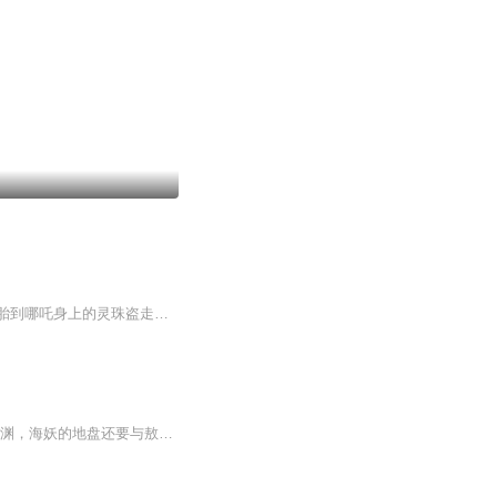
天地灵气孕育出一颗能量巨大的混元珠，元始天尊将其炼化魔丸与灵珠。申公豹将原本要投胎到哪吒身上的灵珠盗走，交与东海龙王，就这样领主转世的三太子敖丙诞生了。但是灵珠转世的敖丙很快就被有心人盯上，一场关于成长和针对龙族的大战拉开序幕……作者：...
《敖丙传》贰 出了哦没有书的小朋友，赶紧来听听吧里面讲的是敖丙被龙卷风吹入了狂暴之渊，海妖的地盘还要与敖丙合作一起……