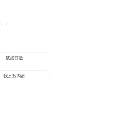
听。）
破战苍敖
我是敖丙必须苟
敖望江湖
四海龙帝敖凡白三娘
敖视群雄