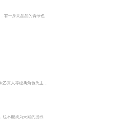
小朋友们好呀！今天要带你们认识一位超可爱的小青龙—— 敖丙！他可是东海龙宫的三太子，有一身亮晶晶的青绿色鳞片，刚出生就自带 “大罗仙资”～不过呀，小敖丙有小烦恼：听说神话里自己会被哪吒打败，还会变成天庭的 “小木偶”，所以他悄悄立下小目标 ...
《太乙师父爆笑成语》是一套专为孩子打造的趣味成语启蒙播客，以哪吒、敖丙、小龙女、太乙真人等经典角色为主角，用天庭学堂、龙宫探险、陈塘关日常等奇幻故事，把 100 个核心成语讲得生动好记。全季计划制作 100 集（预计会根据实际情况调整，最少100集）...
【内容简介】穿越初生的敖丙，不一样的龙族，不一样的洪荒。我要活着，不能被哪吒打死，也不能成为天庭的提线木偶。必须苟，只有苟才是王道！【作者/主播】作者：渭颉宏途主播：竹音电台FM【购买须知】1、本作品为付费有声书，前40集为免费试听，购买成功...