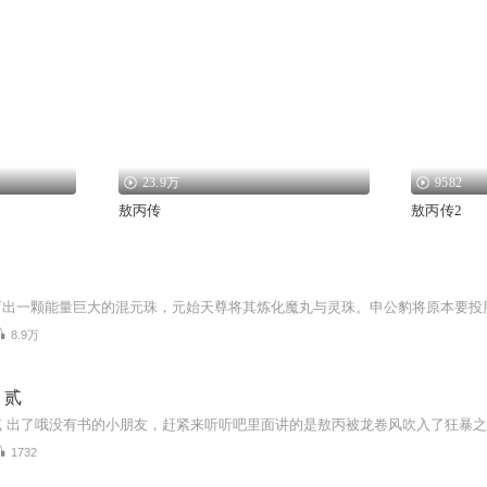
23.9万
9582
敖丙传
敖丙传2
》
8.9万
》贰
1732