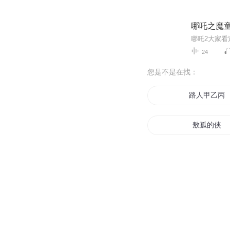
哪吒之魔
哪吒2大家
24
您是不是在找：
路人甲乙丙
敖孤的侠
敖苍天下
从敖丙开始
敖岸之山