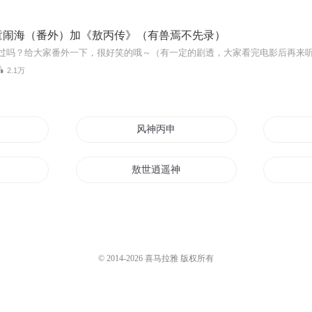
童闹海（番外）加《敖丙传》（有兽焉不先录）
看过吗？给大家番外一下，很好笑的哦～（有一定的剧透，大家看完电影后再来
2.1万
的自我修养
风神丙申
敖世逍遥神
敖丙的修仙日常
的神级宝箱
从敖丙开始的神级选择
© 2014-
2026
喜马拉雅 版权所有
穿越之甄志丙