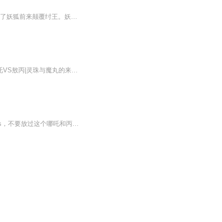
纣王荒yin无度，竟在拜祭女娲娘娘庙时轻薄女娲娘娘金身，引起女娲大怒，于是冥冥中安排了妖狐前来颠覆纣王。妖狐附身在被选送入宫的美女妲己，并上了她的身，从此商朝永无安宁。纣王十分宠幸妲己，对她言听计从。妲己说要吃比干的玲珑七窍心，纣王就命比干...
封神大战后，哪吒和敖丙迎接新的挑战！哪吒系列专辑上架，点击收听！↓魔童哪吒前传|哪吒VS敖丙|灵珠与魔丸的来历魔童3：哪吒后传|封神之战|哪吒与敖丙的反抗哪吒上学记：哪吒大闹天宫小学哪吒外传：天劫过后I哪吒敖丙异世界归来|脑洞封神敖光传|少年敖光|...
很喜欢藕饼，订阅或月票加更，关注指定加更内容，视频是搬运的，希望大家能一起磕生磕s，不要放过这个哪吒和丙丙！！另外祝哪吒2票房一直往前冲！！！侵权删～有想看的评论见，私信最近有问题,容易被吞，，