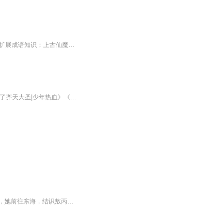
10—16岁青少版，轻松好读带孩子迷上传统文化！小读客大语文经典阅读；原著一篇未删，扩展成语知识；上古仙魔、神话故事、民间传说尽在其中。《写给孩子的封神演义》为《封神演义》原著的中小学生适龄读本，以姜子牙率领的周军、门人、截教诸仙与商军、阐...
>>>新书推荐，点击链接即可 <<<《猫星辰之天空求生奇遇记》《叶时丘：卡牌御兽|我召唤了齐天大圣|少年热血》《林墨山海降妖传|我的同学是异兽|山海经|校园奇幻》《猫星辰之海岛求生奇遇记|宠兽|囤货|系统|少年成长》《哪吒热血办学校|平凡少年也能变学霸》...
西海龙族公主敖闰从小被受轻视，却在龙宫禁地觉醒上古秘宝裂空爪的力量。为探寻其奥秘，她前往东海，结识敖丙及小珠、朵朵、小贝等伙伴。 众人一同经历海底秘境试炼，当黑暗势力觊觎裂空爪，突袭龙宫，他们与东海龙王并肩作战，击退强敌。最终，在与黑暗首...