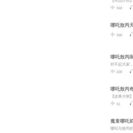
568
哪吒敖丙天
508
哪吒敖丙闹
对不起大家
208
哪吒敖丙奇
61
魔童哪吒前