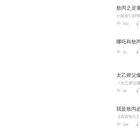
敖丙之灵童
650
哪吒和敖
34
太乙师父爆
94
我是敖丙
206