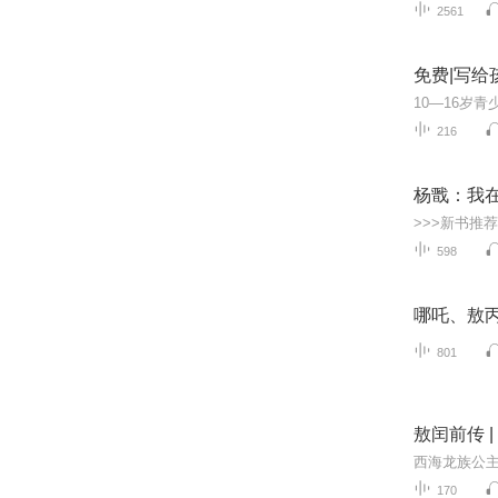
2561
免费|写给
216
杨戬：我
598
哪吒、敖丙
801
敖闰前传 
170