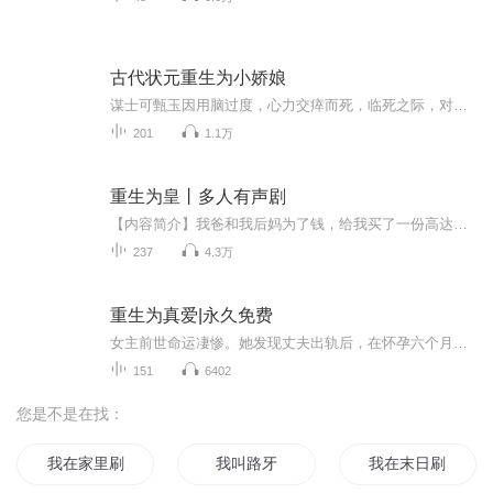
古代状元重生为小娇娘
谋士可甄玉因用脑过度，心力交瘁而死，临死之际，对着灯火起誓，若能重活一次，凡事一定少动脑筋，把自己养得白白胖胖，活得长命百岁。等他重新睁眼，发现自己重生为了一名娇妇——
201
1.1万
重生为皇丨多人有声剧
【内容简介】我爸和我后妈为了钱，给我买了一份高达两百万的人身意外死亡保险。一旦我意外死亡，他们就可以得到两百万。他们为了这两百万，居然在火车站故意将我推下站台，火车在瞬间将我撞的粉身碎骨，我以为我死了，谁能想到我却……【作者/主播】作者：...
237
4.3万
重生为真爱|永久免费
女主前世命运凄惨。她发现丈夫出轨后，在怀孕六个月时遭到丈夫家暴，导致子宫破裂。丈夫还制造车祸将她撞成高位截瘫，并霸占了她名下所有财产，最后把她扔在街头自生自灭。在被路人送进医院后，女主收到了一封信托公司送来的遗书，才知道那个沉默寡言、曾...
151
6402
您是不是在找：
我在家里刷副本
我叫路牙
我在末日刷抖音