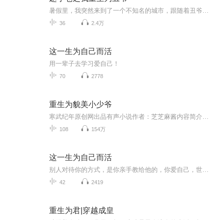
暑假里，我突然来到了一个不知名的城市，跟随着丑爷前辈，慢慢的开始了寻找马戏团之旅。交上了很多朋友：小幸，竖魔，阿影，小切，狼人……他们会不会有秘密？为什么要隐瞒秘密？我又为什么会重生到这里？
36
2.4万
这一生为自己而活
用一辈子去学习爱自己！
70
2778
重生为貌美小少爷
寒武纪年原创网出品有声小说作者：芝芝麻酱内容简介程研肖重生到了身患心脏病身娇体弱奈何颜值曝表小少爷程珺身上。却不想小少爷竟是个男小三？程研肖看着镜子里的脸忍不了了：“来来来，原主你回来，你怕是对自己的颜值有什么误会？长这样还去做小三？”...
108
154万
这一生为自己而活
别人对待你的方式，是你亲手教给他的，你爱自己，世界才会爱你
42
2419
重生为君|穿越成皇