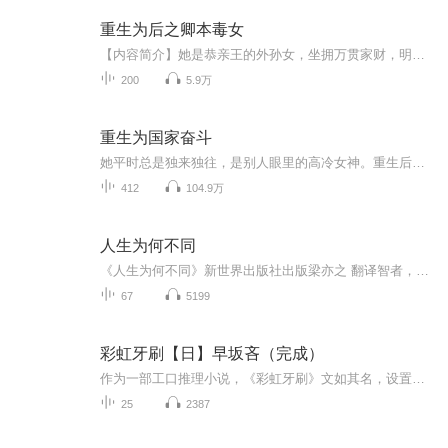
重生为后之卿本毒女
【内容简介】她是恭亲王的外孙女，坐拥万贯家财，明明风光无限，却惨死破庙。亲叔父算计她，害她爹娘，霸她家产；亲外公厌恶她，骂她野种，夺她性命，最终她只能愤恨而去，无一席裹尸。一朝重生，且看她步步为营，斗叔父、惩表姐、谋后位，再次荣华绽放，...
200
5.9万
重生为国家奋斗
她平时总是独来独往，是别人眼里的高冷女神。重生后她带了苟系统，加成buff一大堆，她从社恐变社畜。苏醒，为了多活几天努力吧！
412
104.9万
人生为何不同
《人生为何不同》新世界出版社出版梁亦之 翻译智者，总是享受着自己的生命，享受着自己的闲暇时间，而那些遇不可耐的人总是害怕空间，害怕空闲带给自己的无聊，所以总是给自己找些低级趣味的游戏，给自己一点暂时的快感——亚瑟 叔本华
67
5199
彩虹牙刷【日】早坂吝（完成）
作为一部工口推理小说，《彩虹牙刷》文如其名，设置了七个短篇，每个短篇用一种颜色命名并独立一个推理故事。
25
2387