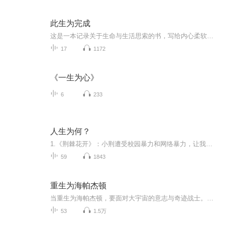
此生为完成
这是一本记录关于生命与生活思索的书，写给内心柔软却迷路人间的你：我们要用多大的代价，才能认清活着的意义！一再提醒我们的，就是好好把握当下，以不会令自己将来后悔的方式去生活。书中收录了作者癌症治疗的经历、对人生的理解、对自己忙碌前半生的一...
17
1172
《一生为心》
6
233
人生为何？
1.《荆棘花开》：小荆遭受校园暴力和网络暴力，让我们一起看看她是如何面对与成长的？2.《甜蜜咖啡屋》：流浪犬“幸运”和咖啡屋老板会给我们带来什么样的故事呢？ 3.《爱情漂流瓶》：快递小哥陆浩然暗恋时尚编辑白晓萱，并通过各种浪漫方式表达爱意，最...
59
1843
重生为海帕杰顿
当重生为海帕杰顿，要面对大宇宙的意志与奇迹战士。这还玩个蛋。不过我还是想说一句这次我不踩油桶了。
53
1.5万