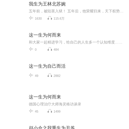
我生为王林北苏婉
五年前，被陷害入狱！ 五年后，他荣耀归来，天下权势，尽握手中！ 我所失去的，终会千百倍的拿回来！
1630
115.6万
这一生为何而来
和大家一起精进学习，给自己的人生多一个认知维度……
0
484
这一生为自己而活
49
2882
这一生为何而来
德国心理治疗大师海灵格访谈录
45
1499
赵小仓之我重生为丑爷