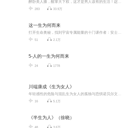
醉卧美人膝，醒掌天下权，这才是男人该有的生活！赵洞庭穿越成皇，为这个小目标不断奋斗。【收听须知】1、该专辑免费收听。2、收听过程中，如果想快速阅读小说文字版的全部章节，请在微心中搜索公种号【听有文学】，关注后，并在公种号中回复：【229】，便可快速阅读小说文字版全集。(注意：需要在公种号中回复才有效哦）...
283
33.9万
这一生为何而来
打开生命奥秘，找到宇宙专属能量的十门课作者：安士利·麦克劳（AINSLIE MACLEOD）翻译：黄贝玲第一门课：你的信念之源 10种灵魂年龄第二门课：你个性的核心 10种灵魂类型第三门课：你的生命目的人生的10项使命第四门课：疗愈前世的创伤 10项前世的害怕第五门课：避开错误的目标 10项渴望第六门课：克服内在的敌人 10项挑战第七门课：藉由体验而了解 10项探究第八门课：运用前世的能力 10项天赋第九门课：与灵魂世界连结 10种力量第十门课：依循灵魂的意愿行动 ...
51
2.1万
5-人的一生为何而来
24
1778
川端康成《生为女人》
年轻感性的危险与混乱生为女人的孤独与恐惧诺贝尔文学奖获奖作家川端康成细腻笔触绘制昭和女子生活画卷
16
5.1万
《半生为人》（徐晓）
48
3.6万