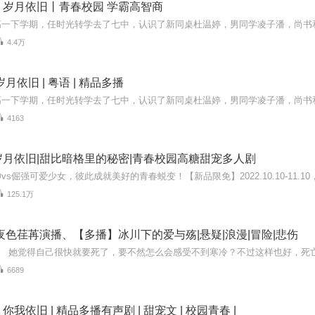
，岁月依旧丨青春校园 学霸高智商
4.4万
月依旧 | 粤语 | 精品多播
4163
月依旧|甜比暗格里的秘密|青春校园高糖甜宠多人剧
125.1万
夜色荏苒演播、【多播】冰川下的爱与殇|悬疑|浪漫|冒险|悲伤
6689
我依旧 | 精品多播有声剧 | 甜宠文 | 校园青春 |