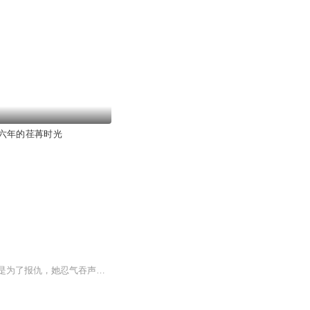
六年的荏苒时光
雷霆是个极暴躁的男人，陈素从留在他身边的那一天开始，她就过上了胆战心惊的日子，但是为了报仇，她忍气吞声，抱着心中的白月光度日，直到有一天她发现白月光和暴躁丈夫竟然是同一个人，她凌乱了……【收听须知】1、该专辑免费收听。2、由于音频节目更新的比较慢，收听过程中，如果想快速阅读小说文字版的全部章节，请在微--信--中--搜--索--公--众--号--【良月文学】，关注后回复：时光荏苒月如梭，便可快速阅读小说文字版全集。 (注意：需要在公众号中回复才有...