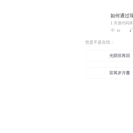
如何通过
42
您是不是在找：
光阴荏苒回
荏苒岁月覆
时光荏苒落
荏苒之心
妖精的悲泣