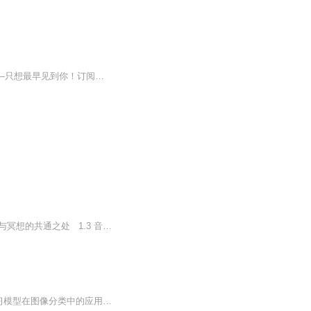
内容简介 八年，是开始？还是结束？！爱，请别放手！（日更三集，每天早上8点更新哟——只想最早见到你！订阅满百，加更一集！感谢支持！）
宇宙的声音：冥想与音乐的奇妙融合1 音乐与冥想的关联 1.1 音乐对心灵的影响 1.2 音乐与冥想的共通之处 1.3 音乐作为冥想辅助工具的原理2 音乐冥想的种类与技巧 2.1 自然声音冥想 2.2 频率与音调冥想 2.3 曼陀罗音乐冥想 2.4 ...
1 迁移学习与图像分类基础 1.1 迁移学习概述与意义 1.2 图像分类任务简介 1.3 深度学习模型在图像分类中的应用2 数据集与预处理 2.1 猫狗数据集介绍 2.2 数据增强技巧 2.3 数据集划分与加载3 预训练模型与特征提取 3.1 常见预...