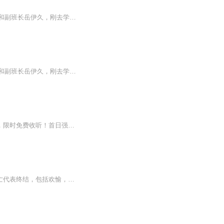
因为搬家，高一下学期，任时光转学去了七中，认识了新同桌杜温婷，男同学凌子潘，尚书和副班长岳伊久，刚去学校的第一天就迟到了，但是一向成绩优异的任时光在新的班级里面很受老师和同学的喜欢，一度成为了班级里的半个顶梁柱。在与杜温婷相处中了解到了...
因为搬家，高一下学期，任时光转学去了七中，认识了新同桌杜温婷，男同学凌子潘，尚书和副班长岳伊久，刚去学校的第一天就迟到了，但是一向成绩优异的任时光在新的班级里面很受老师和同学的喜欢，一度成为了班级里的半个顶梁柱。在与杜温婷相处中了解到了...
高冷怕狗学神vs倔强可爱少女，彼此成就美好的青春蜕变！【新品限免】2022.10.10-11.10，限时免费收听！首日强推25集，每日更新3集，全160集（含片花），绝不拖沓！
内容简介 她觉得自己很快就要死了，要不然怎么会感受不到寒冷？不过这样也好，死亡代表终结，包括欢愉，包括痛苦，那她心头的枷锁也终是可以卸下了。就在她准备接受死亡的那一刹那，记忆深处有一个声音在提醒她，那个脚步声不对！不是追逐她...