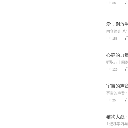
66
爱，别放手 
158
心静的力
听取八十四
126
宇宙的声
25
猫狗大战