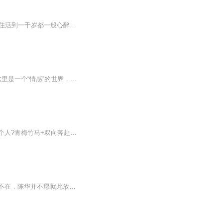
小夫妻穿越到建国，然后相濡以沫到70年代的故事愿我会揸火箭带你到天空去在太空中两人住活到一千岁都一般心醉有你在身边多乐趣共你双双对好得戚好得意地裂天崩当闲事就算翻风雨只需看到你似见阳光千万里有了你开心啲乜都称心满意咸鱼白菜也好好味我与你永...
专辑名称：原先的《奶奶二三事》，更名为《漫漫说|重拾记忆 共度荏苒时光》专辑简介：这里是一个“情感”的世界，记录的是时光，与你的时光，它有亲情，它有友情，当然也即将会有爱情。这里也会有独属于“你”的故事，因为我在期待你的投稿。我们将以每月...
你有没有恨过一个人，你有没有失去过一个人，你有没有原谅过一个人，你有没有，爱过一个人?青梅竹马+双向奔赴+欢喜冤家+终成眷属改编自《致岁月迢迢》绿亦歌著由本工作室精心制作的免费多人有声剧~感谢收听！
当任苒在矛盾、自责与纠结中匆匆离开北京，试图开始全新的生活。然而过去的回忆却无时不在，陈华并不愿就此放手……是猫捉老鼠的游戏，还是往日柔情的苦苦追寻?陈华与任苒之间开始了一场非常规的爱情续曲。一场错过了蓦然回首后的灯火阑珊式爱情，一对儿在...