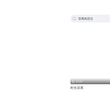
荏苒的悲泣
2124
时光荏苒