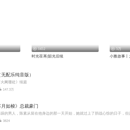
1452
5万
时光荏苒|韶光后续
小雅故事丨
（无配乐纯音版）
灯火阑珊处》续篇
147.3万
苒月如梭》总裁豪门
3824