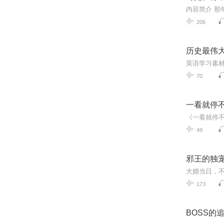
206
历史最伟大
英语学习素
70
一看就停不
49
邪王的独宠
173
BOSS的