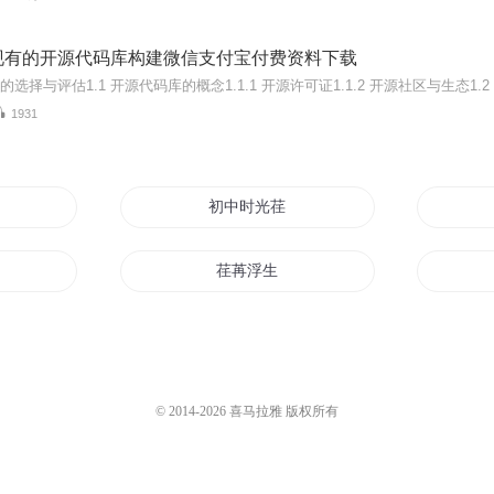
现有的开源代码库构建微信支付宝付费资料下载
1931
首青春
初中时光荏苒
盖的过往
荏苒浮生
满殇
时光荏苒青春亦悔
荏苒之绝傲风华
© 2014-
2026
喜马拉雅 版权所有
不负荏苒