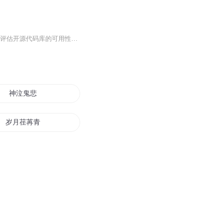
1 开源代码库的选择与评估1.1 开源代码库的概念1.1.1 开源许可证1.1.2 开源社区与生态1.2 评估开源代码库的可用性1.2.1 功能兼容性1.2.2 技术支持与文档1.2.3 社区活跃度与更新频率2 了解微信支付宝支付接口2.1 微信支付接口2.1.1 注册与开通微信支付2.1.2...
神泣鬼悲
岁月荏苒青黛依旧
鬼悲泣血
荏苒十年
时光荏苒闻韶华