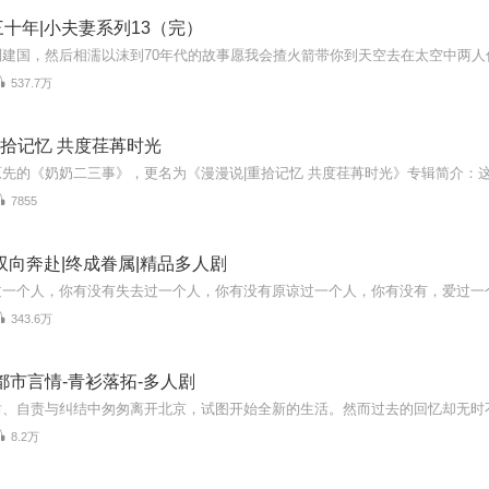
十年|小夫妻系列13（完）
537.7万
 重拾记忆 共度荏苒时光
7855
双向奔赴|终成眷属|精品多人剧
343.6万
都市言情-青衫落拓-多人剧
8.2万