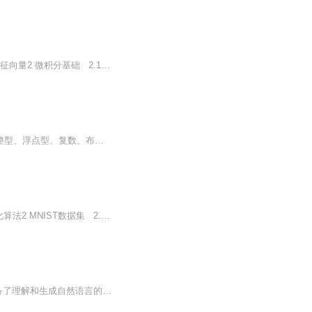
1 线性代数基础 1.1 向量与矩阵 1.2 矩阵运算 1.3 线性方程组与行列式 1.4 特征值与特征向量2 微积分基础 2.1 极限与连续性 2.2 导数与微分 2.3 积分与微积分基本定理 2.4 多元微积分与偏导数3 概率论基础 3.1 概率空...
001_Python解释器002_注释（单行注释与多行注释）003_变量与命名规范004_数据类型：整型、浮点型、复数、布尔型005_字符串（String）006_字符串操作和方法007_转义字符008_字符串格式化009_列表（List）010_列表操作和方法011_元组（Tuple）......
1 卷积神经网络基础 1.1 卷积层与池化层 1.2 激活函数与批量归一化 1.3 损失函数与优化算法2 MNIST数据集 2.1 数据集介绍与下载 2.2 数据预处理与可视化 2.3 训练集、验证集与测试集划分3 CNN模型构建 3.1 网络架构设计 3...
ChatGPT是基于OpenAI的GPT技术构建的一种聊天机器人，通过大量文本数据的训练，具备了理解和生成自然语言的能力。这种技术可以广泛应用于各种场景，如智能客服、虚拟助手、文本生成、知识问答等。在这些应用中，设计恰当的提示词（Prompt）对于获得满意的...