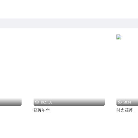
192.1万
5834
荏苒年华
时光荏苒_