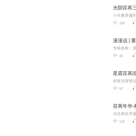
光阴荏苒三
130
漫漫说 |
40
星霜荏苒|
97
荏苒年华-
125