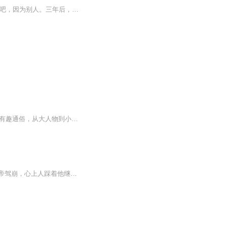
内容简介 那年，姜柳风说：“我们在一起吧，因为我喜欢别人。”那年，唐梨月说：“我们分手吧，因为别人。三年后，姜柳风如约来到唐梨月的城市她也如约尽了地主之谊然后两人就开始了没羞没的同居生活然而，唐梨月人生中唯一的一次恋爱，始于她也终于她的那...
《一看就停不下来的历史：唐宋元明清1400年》囊括了唐宋元明清五朝历史演变，从严谨到有趣通俗，从大人物到小细节，从大事件到小人物，以前所未有的清晰度再现中华辉煌1400年的历史现场，为您全方位展示了中华民族从封建走向社会主义的历程。
大婚当日，不仅未等来心上人的花轿，反而被抬入宫中为老皇帝冲喜，然而冲喜失败，老皇帝驾崩，心上人踩着他继任皇位，而她作为罪妃，被灌哑药挑断手脚筋脉陪葬于地下皇陵之中！以她一人之死，换得所有人的鸡犬升天！等她再次醒来，时光竟倒流回三年前……百里宗律没注意读百里宗津了，后面就读津了( ´◔ ‸◔`)新手上路，前几章剪裁不当有些卡顿，过了几章就好了，希望收获你们的喜爱和关注，请多多指教，谢谢！