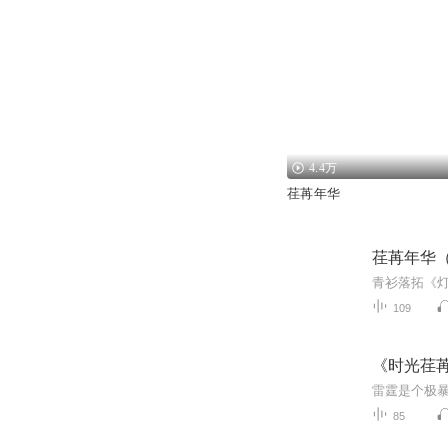
4.4万
荏苒年华
荏苒年华
青衫落拓《
109
《时光荏
85