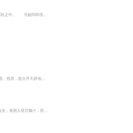
一名普通穷碧女大学生‘韩雪’，当她从睡梦中醒来，惊奇的发现自己置身于一艘超级豪华的邮轮之中。 与她同样境遇的，还有另外11人。12个素未谋面的陌生人，将在此地展开一场生死角逐的游戏！ 这是一个充满欺诈与谎言的游戏，参与者必须随时保持着清...
开天辟地，女娲补天，大禹治水，后羿射日……曾经，我们对神话甚至历史的了解都源于成语。然而，盘古开天辟地后去了哪里？天为何会漏？大禹治水有什么背景？射日的英雄过得好吗？……这些神从何而来，去往何处？神与神之间又有什么渊源？
1944年6月的菲律宾海战役后，盟军在太平洋战争中占据了绝对主动。为了减少伤亡和速战速决，美国人绞尽脑汁，而日军考虑的却只是如何“光荣赴死”。从莱特湾海战起，日军开始实行各种形式的“万岁冲锋”。无论是“神风”特攻队，还是海上巨无霸“武藏号”和...