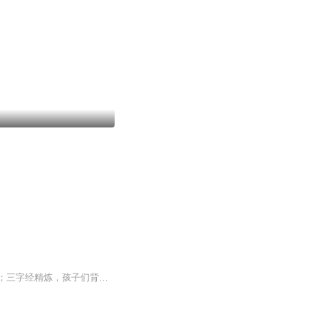
一直在给女儿找中国传统文化的根的传说故事，盘古开天地，女娲补天，都是孤立的小故事；三字经精炼，孩子们背的熟却不全理解；怎么能把中国的神传文化连着历史一起、像听故事一样的去了解呢？《诸神的踪迹》就是这样一本书，一拿起就有些放不下了。它如同一部镜头感十足的大片，生动、清晰地描绘出中国诸神的谱系，带着我们一步步发现华夏祖先的踪迹。只是一些动物、国家名称里的生僻字比较多，估计孩子读起来可能没那么顺利。开始想录播，让孩子听。这是第一次在喜马拉雅读一本书，刚开始读的时...