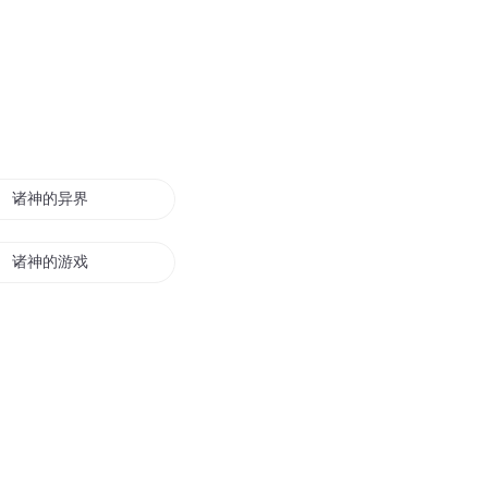
诸神的异界游戏
诸神的游戏
诸天降临游戏世界
诸神之杀戮游戏
诸天游戏主宰