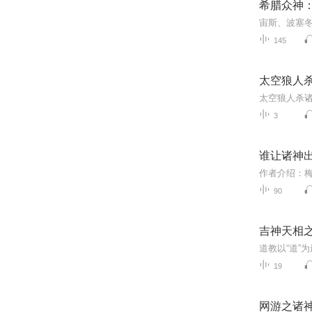
希腊众神
145
太空狼人
3
谁让诸神
90
吉神天相
19
网游之诸