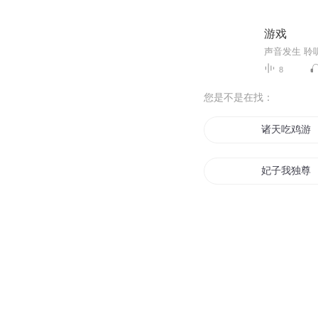
游戏
声音发生 聆
8
您是不是在找：
诸天吃鸡游
妃子我独尊
调戏诸天
绝地求生之
诸天塔防游