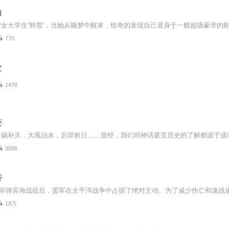
曲
770
纹
1478
迹
3586
昏
18万