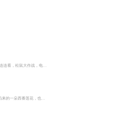
【作品介绍】经营一家氪金游戏公司的刘致远回到了1985年这个年代没有大家来找茬，宠物连连看，松鼠大作战，电子鸡，口袋精灵，魔法门之英雄无敌，跳舞机，暗黑破坏神，星际争霸，魔兽世界，CS，英雄联盟...一部部经典大作，提前降生刘致远率领汉王朝众人击...
日更5集，不定期爆更！订阅可以收到更新提醒哦~ 【内容简介】 她已经忘记了这是从哪里掐来的一朵西番莲花，也忘记了为甚么就把它插到了自己的头发上。它不是绢花不是纸花不是假花，这是一朵真花，花瓣很密，红白相间，红是深红，白是雪白。她就在自己...