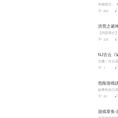
804
洪荒之诸
225
NJ古云《
7
危险游戏|
83
游戏章鱼-