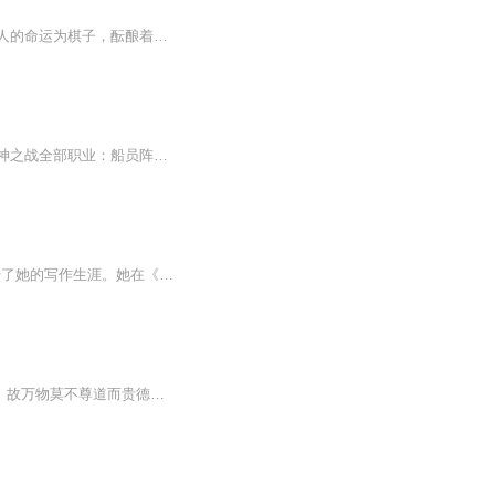
宙斯、波塞冬、雅典娜、阿瑞斯、阿波罗……奥林匹斯诸神高坐云端、各怀心思，他们以凡人的命运为棋子，酝酿着一场狂风骤雨的权力博弈。特洛伊王子帕里斯掳走了希腊美女海伦，希腊大国王阿伽门农终于等来了向特洛伊开战的借口。阿喀琉斯、奥德修斯、埃阿斯...
太空狼人杀诸神之战模式，超多职业，各显神通，精彩刺激，紧张氛围满满，欢迎你来！诸神之战全部职业：船员阵营——船员，工程师，警长，预言家，诱捕者，保安，医生，守卫，换票师，市长，潜伏者，侦探，管道工，守望者，情报员，老兵，狱卒，黑客，时间...
作者介绍：梅兹•埃文斯，最初以一名电视评论员和特色作家的身份在新闻界起步，随后开始了她的写作生涯。她在《太阳报》《每日邮报》《每日电讯报》上都发表过大量的评论文章。此外，她还是创意写作计划“故事会”的创始人。 故事介绍：《谁让诸神出山系列》是由梅兹·埃文斯创作的四部幻想小说。小说中，12岁的艾略特·琥珀意外卷入一场寻找“混沌之石”的任务，那是四块分别支配着“土、气、水、火”四种元素的宝石。艾略特和奥林匹斯山众神要阻止这四块宝石落入半神之王塔纳托斯之手……
道教以“道”为最高信仰。“道”无形无象,而又生育天地万物。“道”在人和万物中的显现就是“德”。故万物莫不尊道而贵德。道散则为气，聚则为神。神仙既是道的化身，又是得道的楷模。神仙以济世度人为宗旨。故道教徒既信道德，又拜神仙。