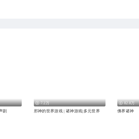
7.2万
82.8万
声剧
邪神的世界游戏 | 诸神游戏|多元世界
佛界诸神