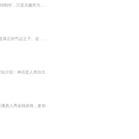
专辑简介： 本文为和成电子书，意在帮助更多听众欣赏到更好的作品，是本主播利用个人时间制作，只是兴趣所为，如喜欢请多关注以及订阅本书，如不喜欢也请不要诋毁。 如作者认为涉及到侵权问题，请联系我，我会直接下架该书，谢谢各位的支持
【内容简介】鸿蒙有道，神与道同，这是神道的纪元，诸天万道为神道独尊，唯有神明方才是真正的气运之子。这，是一个来自末法时代的修行者上下求索，欲证永恒的故事。【作者/主播简介】作者：酆读，网络小说作家。主播：视纪印象丶枫林渡【购买须知】1、本...
主播：古云后期：Bella作者：严优授权： 北京大学出版社封面：于泳公共微信号：静听书屋短介绍：神话是人类自古至今所创造的表达文化中的一种重要文体。它主要讲述的是有关宇宙的起源、人类的诞生以及文化的最初发端的古老故事。欢迎收听《诸神纪》序言（上）
如果给你几百亿，让你在一个装满摄像头的空房间里，生活100天，你愿意吗？这里是大型直播真人秀金钱游戏，参加者一共8名，100天后，所有剩余的玩家将会平分448亿奖金。在这里，你可以通过私人房间内的对讲机，购买大部分物品，购物金额将从奖池余额扣除，...