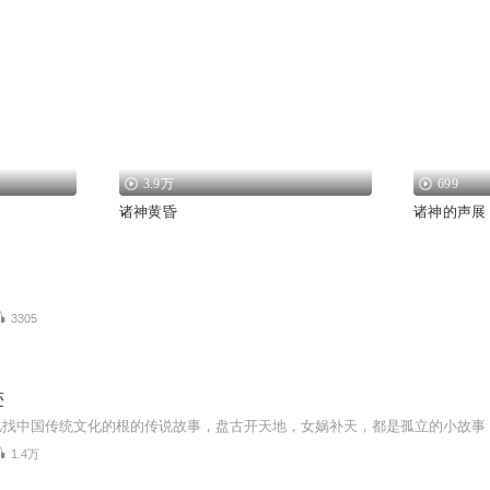
3.9万
699
诸神黄昏
诸神的声展
3305
迹
1.4万