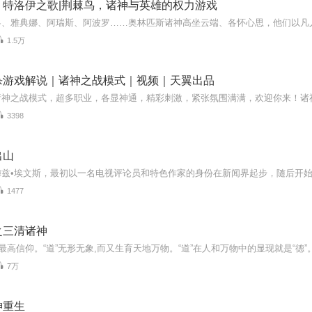
：特洛伊之歌|荆棘鸟，诸神与英雄的权力游戏
1.5万
杀游戏解说｜诸神之战模式｜视频｜天翼出品
3398
出山
1477
之三清诸神
7万
神重生