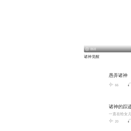
868
诸神觉醒
愚弄诸神
66
诸神的踪
20