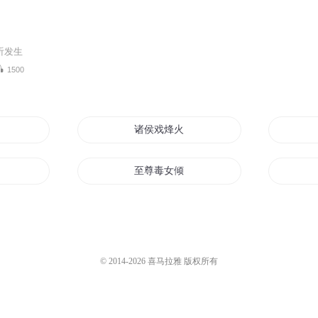
听发生
1500
戏
诸侯戏烽火
龙妃戏诸王
至尊毒女倾城帝妃戏诸侯
游戏入侵诸天万界
诸天的游戏
烽火戏诸侯
© 2014-
2026
喜马拉雅 版权所有
戏
逃离游戏诸天