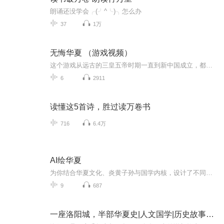
朗诵还没学会╭(╯^╰)╮怎么办
37
1万
无悔华夏 （游戏视频）
这个游戏从远古的三皇五帝时期一直到新中国成立，都有不同的剧本和不同的地图，玩法非常的新奇，不同于以前的卡牌游戏，这个游戏是你需要有计策的，而我在这个游戏里边则扮演一国之主，并且需要当一个贤明之主，如果你是一个暴君的话，你的民心会很低，人...
6
2911
读懂这5首诗，胜过读万卷书
716
6.4万
AI绘华夏
为你结合华夏文化、炎黄子孙与国学内核，设计了不同适配AI音乐的现代与传统融合感：当AI算法遇上千年国学，当数字音符碰撞炎黄文脉，这张专辑以科技之音解锁华夏文化的全新表达，共赴一场古今交融的听觉盛宴。#AI绘华夏#国学新知#传统文化#文化传承#AI音乐...
9
687
一座洛阳城，半部华夏史|人文国学|历史故事｜华夏旅游