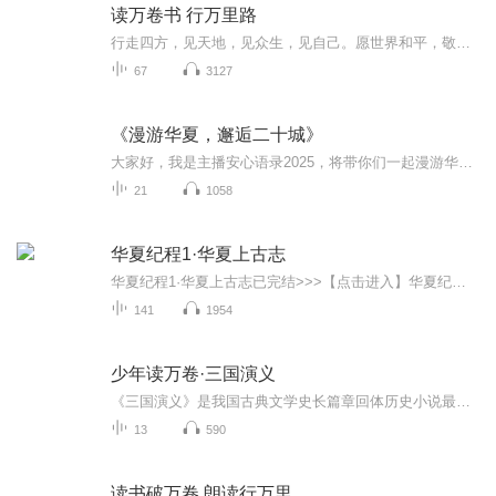
读万卷书 行万里路
行走四方，见天地，见众生，见自己。愿世界和平，敬畏自然，每个人都能有丰富的生命体验。
67
3127
《漫游华夏，邂逅二十城》
大家好，我是主播安心语录2025，将带你们一起漫游华夏，领略北方壮丽，感受江南秀美，探寻边塞豪情，邂逅海滨浪漫，品味古都情怀，尽览新城繁华。请跟紧我的步伐，让我们一起出发吧！
21
1058
华夏纪程1·华夏上古志
华夏纪程1·华夏上古志已完结>>>【点击进入】华夏纪程2·春秋逐鹿>>>【最新作品】华夏纪程3·战国争雄>>> 主播的其他作品~快来听吧~三皇五帝始，尧舜禹相传。夏商与西周，东周分两段。 春秋和战国，一统秦两汉。三分蜀魏吴，两晋前后延。南北朝并立，隋唐...
141
1954
少年读万卷·三国演义
《三国演义》是我国古典文学史长篇章回体历史小说最为闪耀的明珠。它精彩纷呈的情节，生动形象的人物塑造，对忠、勇、义人性光辉的真切呈现，让人动容。
13
590
读书破万卷 朗读行万里