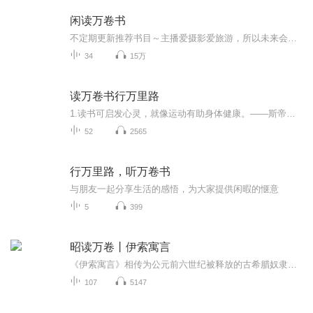
闲读万卷书
不定期更新推荐书目～主播爱摄影爱旅游，所以未来会推荐一些摄影书和游记；主播也爱看小说，包括但不限于悬疑推理、玄幻科幻等题材，敬请期待；主播不务正业，爱看闲书，相信我的推荐总有一款适合你～
34
15万
读万卷书行万里路
1.读书可启发心灵，就像运动有助身体健康。——斯帝勒2.和书的缘分就像谈恋爱，越是遭到砍伐杀戮，越是生长得疯狂，热烈。——舒婷3.读书就是受教育立思想，就是求真向善爱美弃私，获得能力，增进智慧。——叶千华4.读书好似爬山，爬得越高，望得越远；读...
52
2565
行万里路，听万卷书
与朋友一起分享生活的感悟，为大家提供闲暇的惬意
5
399
昭读万卷丨伊索寓言
《伊索寓言》相传为公元前六世纪被释放的古希腊奴隶伊索所著的寓言集，并加入印度、阿拉伯及基督教故事。《伊索寓言》内容大多与动物有关。故事简短精练，刻画出来的形象鲜明生动，每则故事都蕴含哲理，或揭露和批判社会矛盾，或抒发对人生的领悟，或总结...
107
5147