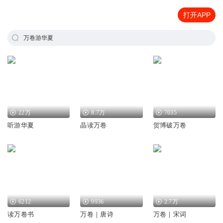
打开APP
万卷游华夏
22万
8.7万
7035
听游华夏
晶读万卷
贺博破万卷
6212
9936
2.7万
读万卷书
万卷｜唐诗
万卷｜宋词