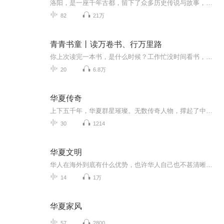
洛阳，是一座千年古都，留下了众多历史传说与故事，这座城市历史厚重，人文荟萃，古迹众多。每一处建筑都诉说着古都的辉煌与传奇。这座城市里的美食也诱人，洛阳水席名扬四海，依然有美丽的故事在民间传颂至今。而现在正是洛阳最美丽的季节，花开时节动京...
82
21万
青青书童丨读万卷书、行万里路
你上次读完一本书，是什么时候？工作忙没时间看书，压力大没精力读书，想读书又不知该选择哪些书？《青青书童》这样一档读书节目就是希望每天利用10分钟的时间为你解读一本书让想读书却没时间，想读书却不知道该读什么书的你用最简单便利的方式汲取到书中精髓！
20
6.8万
华夏传奇
上下五千年，华夏群星璀璨。无数传奇人物，撑起了中华历史的跌宕长河，也藏着中国人千年的生存智慧、处世格局与家国情怀。我们听过他们的名字，记过他们的典故，却大多只知其一、不知其二。我们熟知他们的高光时刻，却从未读懂他们身处的乱世棋局、人生抉...
30
1214
华夏文明
华人在海外到底有什么优势，也许华人自己也不甚清晰，然而，翻开我们自己的历史，看看我们优势了多少年，对世界的文化产生了怎样的影响，或许我们的心态和自信就不一样了……
14
1万
华夏家风
57
2800