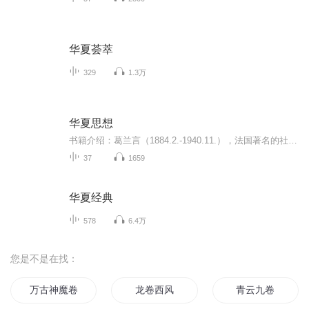
华夏荟萃
329
1.3万
华夏思想
书籍介绍：葛兰言（1884.2.-1940.11.），法国著名的社会学家，汉学家，巴黎大学文学博士，儒莲奖（儒莲奖：是以法国汉学家儒莲的名字命名，创立于1872年，被称之为汉学界的诺贝尔奖）两次获得者。他曾于1911年和1918年两度来中国留学考察。在此期间，他以...
37
1659
华夏经典
578
6.4万
您是不是在找：
万古神魔卷
龙卷西风
青云九卷