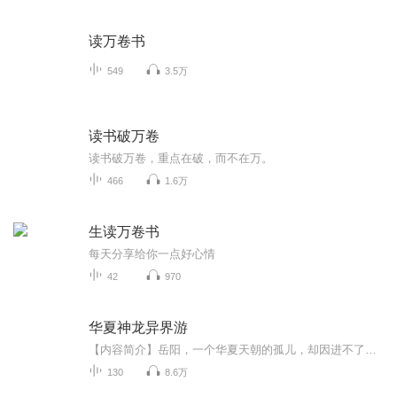
读万卷书
549
3.5万
读书破万卷
读书破万卷，重点在破，而不在万。
466
1.6万
生读万卷书
每天分享给你一点好心情
42
970
华夏神龙异界游
【内容简介】岳阳，一个华夏天朝的孤儿，却因进不了孤儿院差点命丧街头。被好心的爷爷收养，相互共度十一年，爷爷却因车祸彻底的离开了他，是不是命运在和他开玩笑？ 拼死复仇，意外穿越，却成为废物少爷，命途为何如此多舛？ 向命运低头，从来都不是他的...
130
8.6万