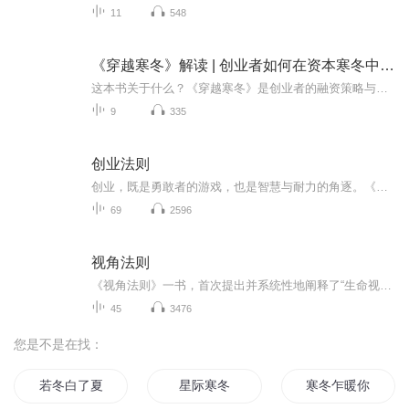
11
548
《穿越寒冬》解读 | 创业者如何在资本寒冬中生存？
这本书关于什么？《穿越寒冬》是创业者的融资策略与独角兽思维指南，由硅谷知名创业教父史蒂文·霍夫曼所著。书中不仅分享了初创企业走向成功的秘诀，还探讨了如何在资本寒冬中生存并蓬勃发展。在该专辑里，你将听到：1. 初创企业如何创造并保持宝贵价值。...
9
335
创业法则
创业，既是勇敢者的游戏，也是智慧与耐力的角逐。《跟马云学创业》收录了马云及其创业史上的经典案例，将理论和实际相结合，全面剖析了创业教父马云的创业智慧，揭示“创业教父”的马云独到的管理风格与经营策略，以供读者学习、借鉴。
69
2596
视角法则
《视角法则》一书，首次提出并系统性地阐释了“生命视角哲学”（简称生命视角学或视角学）的基本理念、基本思想，并将其总结为二十条基本法则；同时提出了基于生命视角学基本思想的生命宇宙观以及生命视角学五大基本范畴——超级视角、心、视角、视界、世...
45
3476
您是不是在找：
若冬白了夏
星际寒冬
寒冬乍暖你还在