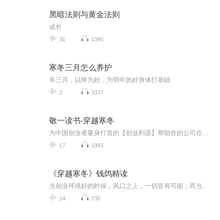
黑暗法则与黄金法则
成长
31
1390
寒冬三月怎么养护
冬三月，以终为始，为明年的好身体打基础
2
3337
敬一读书-穿越寒冬
为中国创业者量身打造的【创业利器】帮助你的公司在众多初创企业中脱颖而出，成为独角兽
17
1993
《穿越寒冬》钱鸽精读
当创业环境好的时候，风口之上，一切皆有可能；而当凛冬将至、风口不再、客户不买单的时候，只有具备独角兽思维、懂得为寒冬储备能量的人，才能从众多初创企业中脱颖而出，穿越寒冬！在这本书中，作者霍夫曼向我们展示了初创企业走向成功的秘诀。他详述了...
14
735