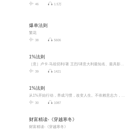
46
1.5万
爆单法则
繁花
38
5606
1%法则
［意］卢卡·马祖切利/著 王烈/译意大利最知名、最具影响力的心理学家之一，心理治疗师、畅销书作者，比萨圣安娜大学情绪辅导教授。不依赖意志力、不内耗、不焦虑的习惯养成指南，将小阻力行动融入生活，只要开始改变，一切都会改变。《1%法则》将为你提供...
39
1421
1%法则
从1%开始行动，养成习惯，改变人生。不依赖意志力，不内耗，不焦虑，将小阻力行动融入生活，只要开始改变，一切都会改变。
30
1087
财富精读-《穿越寒冬》
财富精读-《穿越寒冬》