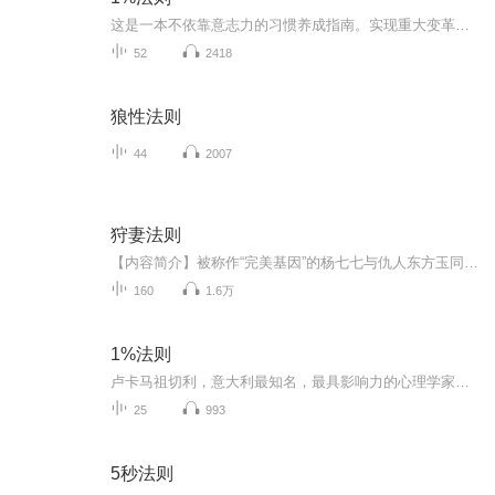
这是一本不依靠意志力的习惯养成指南。实现重大变革的最佳方式，是在时间的长河中重复执行许多小的行动——将某项技能提升1%，每天花1%的时间学习或提高某种能力，将某种能力的各个方面都提升1%……一次改变1%，一次进步1%，每一天的小变化，会给我们的生...
52
2418
狼性法则
44
2007
狩妻法则
【内容简介】被称作“完美基因”的杨七七与仇人东方玉同归于尽后穿越到了一个奇异的兽人世界。成十岁萝莉的七七被兽人捡到，于是开始了她在异界的被养成生活。兽人们：快快长大，好吃肉。杨七七：我要升级，女儿当自强！【作者/主播】作者：画里禅空主播：...
160
1.6万
1%法则
卢卡马祖切利，意大利最知名，最具影响力的心理学家之一。心理治疗师，畅销书作者。比萨圣安娜大学情绪辅导教授。他每天都通过社交媒体向数10万人讲述心理学，被意大利私人教师协会评为最佳心理学教练。出版作品有1%法则，心灵时代，肆意心理学等，其中1%...
25
993
5秒法则