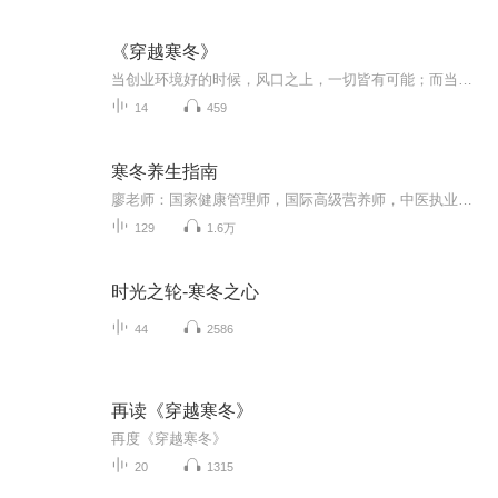
《穿越寒冬》
当创业环境好的时候，风口之上，一切皆有可能；而当凛冬将至、风口不再、客户不买单的时候，只有具备独角兽思维、懂得为寒冬储备能量的人，才能从众多初创企业中脱颖而出，穿越寒冬！在这本书中，作者霍夫曼向我们展示了初创企业走向成功的秘诀。他详述了...
14
459
寒冬养生指南
廖老师：国家健康管理师，国际高级营养师，中医执业药师，国医大师弟子。擅长用中医食疗法+营养学调理亚健康，全网超过200万粉丝，养生节目专辑总播放量超过2亿次。有问题可私信咨询，送你见面礼：《日常养生160道中医食疗方》。联系方式，到第8、18、28、...
129
1.6万
时光之轮-寒冬之心
44
2586
再读《穿越寒冬》
再度《穿越寒冬》
20
1315