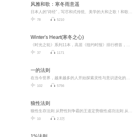
风雅和歌：寒冬雨意遥
日本人的“诗经”，写尽和式传统、美学的大和之歌！和歌经典精选集 附多幅浮世绘名作。翻译家 郑民钦数十年精心编译、注释、赏析。中日对照，扫码可听。收录纪贯之、柿本人麻吕、在原业平、西行法师、和泉式部、小野小町、石川啄木等从平民到皇室贵族众多歌人佳作。
78
5210
Winter's Heart(寒冬之心)
《时光之轮》系列11本，高居《纽约时报》排行榜首，轰动21国，全球总销量超过40000000册。严冬的核心中生出冬之心骑乘着一匹名为死亡的黑马兰德和明隐密地穿行于各国凯苏安不动声色地跟随菲儿和麦玎意外被俘佩林失去理智……霄辰人兵临艾博达，神秘的九月...
37
1171
一的法则
在当今世界，越来越多的人开始探索灵性与意识进化的奥秘。而在众多灵性著作中，《一的法则》（The Law of One）以其深邃的哲学和独特的传递方式，成为灵性探索者的瑰宝。这本书由L/L Research团队在1981年至1984年通过通灵Ra（拉）集体智慧的信息整理而成...
102
5756
狼性法则
狼性生存法则:从野性到争霸的王道定势狼性成功法则:从卓越到超强的实战密码狼性团队法则:从群雄到阵势的创赢布局狼性员工法则:从骨干到首领的晋升资本狼性职场法则:从实干到绩效的终极突破狼性营销法则:从市场到盈利的纵横博弈狼性管理法则:从细节到战略的...
10
2.3万
1%法则