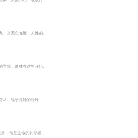
恐怖班级，无法逃脱的校园，诡异的老师，死亡游戏，梦魇鬼怪烧脑，谁才是看不见的那只鬼，当死亡临近，人性的贪婪扭曲淋漓尽致的展现，无法预知的死亡游戏，究竟谁能活到最后。。。
【内容简介】一封神秘的录取通知，让萧林被迫进入曙光学院，这是一座以殖民异界为目标的学院，萧林在这里开始了一段完全不同的大学之旅。选修课程：基础感知，基础剑术掌握，初级药剂制作……什么？还有龙语初级课程，兽人语四六级考试？这是什么鬼，难道...
日更一集【内容简介】黑暗之中，夜宸高举王座，执掌死亡，恐怖是她的使者，痛苦是她的侍从，战争是她的先锋，瘟疫是她的护卫。经历无限的世界，她将死亡带给所有人，完成惊悚的任务，她将敌人的头颅踏在脚下。【作者/主播简介】作者：九片竹叶，网络小说作...
《免费有声剧》 武道境界，最强为武帝，武帝之中有最强者，被尊之为君主。 他是死神的化身，他是生命的剥夺者，他带来无尽的死亡，他威压诸天万界，令所有武帝两股战战。 他叫死亡君主。 所有武帝，都巴不得这么一位强势的君主死去，所以死亡君主必须死…...