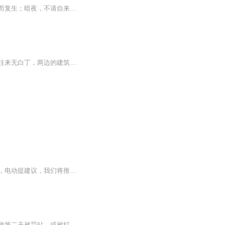
暗夜，幽暗的墙角，有影无形的神秘访客，送来骇人的死亡邀请；暗夜疹人的音乐，女星死而复生；暗夜，不请自来的旅游巴士，昏昏旅客群中茕茕qióng独立的小姑娘；鬼魂？梦境？人类最大的谜是死亡，这是一部关于死亡的小说，本书注重探索生命逝去后的秘密，揭示死亡之门后面的奥秘。 我是一名刑警，2009年7月的一天，在回家的路上买了一本《科学与探索》杂志，上面有一篇题目是《探索生命逝去后的秘密》的报道吸引了我，就在当天晚上我梦到自己进行了濒死体验。 随后我竟然收到了一封电子邮件，内...
在南城的东城区，有一条隐逸街。早年间，这里住的是一些名人逸士，真正是谈笑有鸿儒、往来无白丁，两边的建筑物虽然简陋，却也隐隐透出一股书香之气。五年来，隐逸街一直高居南城案率的榜，因此，在本地人中间，这条街又有个浑名，叫杀人街。
一良心作品，经典巨作，获奖小说，故事情节跌宕起伏，转折紧扣人心弦。请大家多多支持，电动提建议，我们将推出更多的优秀作品，满足您的耳朵，震撼您的心灵。一良心作品，经典巨作，获奖小说，故事情节跌宕起伏，转折紧扣人心弦。请大家多多支持，电动提建议，我们将推出更多的优秀作品，满足您的耳朵，震撼您的心灵。
【内容简介】相信大家在学校读书的时候，经常会嫌老师布置的作业太多，头天写不完，导致第二天被罚站，或被打电话请家长。其实，这些都不算什么。有一种作业，如果没有在规定的时间内完成，那么等待你的，就是死亡……每个班级都有自己的QQ群，我们也不例...