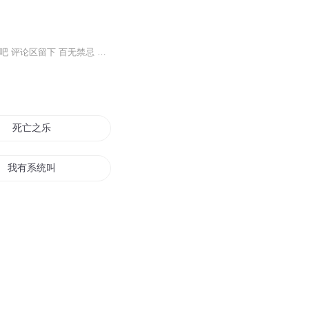
犄角旮旯有鬼事 汇哥给你聊诡闻 诡异程度超出你的想象 赶快艾特你勇猛的冤种朋友一起听吧 评论区留下 百无禁忌 诛邪退位
死亡之乐
我有系统叫不作就死
异界之作死系统
重生后女主又作死了
我就是这么爱作死