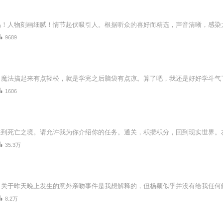
9689
1606
35.3万
8.2万