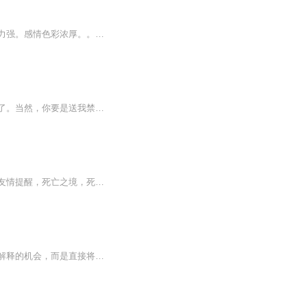
一部经典作品！人物刻画细腻！情节起伏吸引人。根据听众的喜好而精选，声音清晰，感染力强。感情色彩浓厚。。就是对我们的最大支持和厚爱。每天加班很辛苦，您就动动手指支持一下吧！一部经典作品！人物刻画细腻！情节起伏吸引人。根据听众的喜好而精选，声音清晰，感染力强。感情色彩浓厚。。就是对我们的最大支持和厚爱。每天加班很辛苦，您就动动手指支持一下吧！一部经典作品！人物刻画细腻！情节起伏吸引人。根据听众的喜好而精选，声音清晰，感染力强。感情色彩浓厚。。就是对我们的最大支持和厚爱。每天加班很...
【内容简介】魔法搞起来有点轻松，就是学完之后脑袋有点凉。算了吧，我还是好好学斗气了。当然，你要是送我禁咒，我就是顶着个光头也给你学了。【作者/主播】作者：傲寒垂柳主播：视纪印象工作室【购买须知】1、本作品为付费有声书，前80集为免费试听，购...
简介：欢迎来到死亡之境。请允许我为你介绍你的任务。通关，积攒积分，回到现实世界。友情提醒，死亡之境，死亡随时降临。祝你好运，我的玩家。角色：秦南、简繁……作者:今虞
【内容简介】关于昨天晚上发生的意外亲吻事件是我想解释的，但杨颖似乎并没有给我任何解释的机会，而是直接将我带到了一个秘密房间。“魏司里！你要是不亲那女的，我就告诉你妈你欺负我！”这不是重点，重点现在是这丫让我亲另外一个女的，这不合理啊。再后来，更让人匪夷所思的是，离奇案件一个接连一个……...