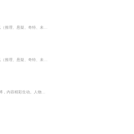
这是一部非常好听的有声小说，听过的感觉非常不错，故事扑朔迷离，情节跌宕起伏，?是以（推理、悬疑、奇特、未知、血腥、架空、恐怖、刺激）等风格模式构成的虚幻故事。?为了提供更多优秀的有声作品，请多多宣传和推荐本书，这是一种支持与鼓励！欢迎您的意见和建议，我们将不断提升自己，给大家呢带来更多优秀的作品。请大家多多支持，好听就请小伙伴一起来吧。只就是对我们最大的支持了.有声小说的未来，是需要大家共同的努力!? 友情提示:听书是种生活的品味，在品味生活的同时，请关注你身...
这是一部非常好听的有声小说，听过的感觉非常不错，故事扑朔迷离，情节跌宕起伏，?是以（推理、悬疑、奇特、未知、架空、恐怖、刺激）等风格模式构成的虚幻故事。?为了提供更多优秀的有声作品，请多多宣传和推荐本书，这是一种支持与鼓励！欢迎您的意见和建议，我们将不断提升自己，给大家呢带来更多优秀的作品。请大家多多支持，好听就请小伙伴一起来吧。只就是对我们最大的支持了.有声小说的未来，是需要大家共同的努力!? 友情提示:听书是种生活的品味，在品味生活的同时，请关注你身边的亲...
经典作品推荐，绝对震撼您的心灵。高品质获奖小说。。大家多支持，小说情节进口时间脉搏，内容精彩生动。人物刻画细腻到位。给您一种身临其境的感觉，也欢迎多提建议和意见。我们将不断改进学习，争取带给大家优秀的作品。您的每一次聆听都是对我们最大的支持和厚爱。谢谢！