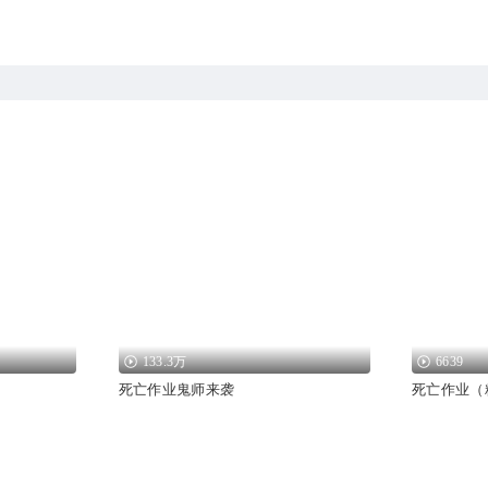
133.3万
6639
死亡作业鬼师来袭
死亡作业（