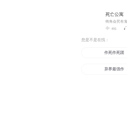
死亡公寓
491
您是不是在找：
作死作死团
异界最强作
我真的不是
作死吧少年
异界重生之