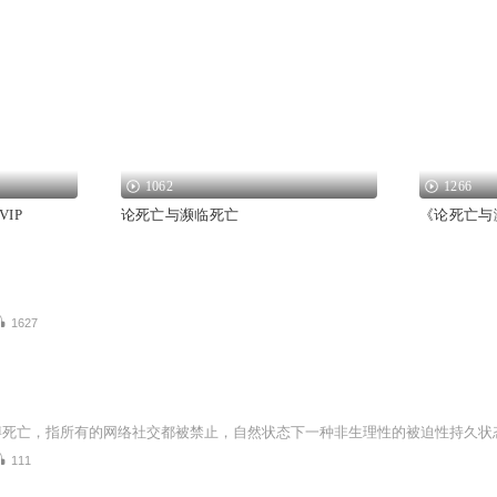
1062
1266
IP
论死亡与濒临死亡
《论死亡与
1627
博死亡，指所有的网络社交都被禁止，自然状态下一种非生理性的被迫性持久状
111