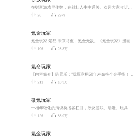
在财富游戏里作弊，在斜杠人生中通关。欢迎大家收听播客《钞级玩家》，这是一档讲述富豪八卦的节目。解锁富豪们的致富密码；围观豪门的惊天绯闻；破译商业社会的血色商战。戴上你的耳机，和我们一起走近钞级玩家。不正经、非专业、浅聊放松.....
26
2979
氪金玩家
氪金玩家 楚易 未来将至，氪金无敌。《氪金玩家》漫画是连载于国风中文网的一部同人类网络小说，作者是仕无双。
106
28.8万
氪命玩家
【内容简介】陈景乐：“我愿意用50年寿命换个金手指！”“叮~您的系统已上线。”陈景乐：“……”等等，现在后悔还来得及么？一次神奇的机遇，开启了陈景乐少年氪命的副本生活，开局副本打99只大白鹅了解一下？别人玩儿游戏氪金，我特么玩儿游戏，氪命啊！...
211
10.3万
微氪玩家
一档年轻化的清谈类播客栏目，涉及游戏、动漫、玩具、运动、美食等时尚生活相关内容。我们的《话里有话》、《邪事儿》、《胡说有道》、《后端案内人》、《后端都市传说》等栏目请到后端组主页查看。后端组公号：后端组关注公号可以获得更多番外内容及活动...
126
83.9万
氪金玩家