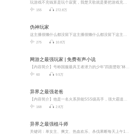
玩游戏不充钱算是玩个寂寞，我楚天歌就是要把游戏充爆，不服来战！
155
272.8万
伪神玩家
这主播很懒什么都没留下这主播很懒什么都没留下这主播很懒什么都没留下
275
10.8万
网游之最强玩家 | 免费有声小说
【内容简介】号称国服最具王者潜力的少年“四面楚歌”林言，自从被老头子gank之后，便悄然退出网游界了。是甘于平庸，还是再度雄起？在美女老板的高薪诱惑下，林言决定再度回归网游世界。而这一次，林言注定不再平凡，《天启》也将开启新的纪元……【作者/...
60
9.5万
异界之最强老爸
【内容简介】他是一名火系异能SSS级高手，强大霸道是他的标签。他是一个孩子的父亲，极端护短的老爸！谁敢欺负我的孩子，我就要他付出惨痛代价！异界的孤儿吗，我来做你们的老爸。异界的神兽吗，我要让你们做孩子的坐骑。异界的女神吗，我要让你们当孩子的...
168
2.8万
异界之最强植斗师
关键词：单女主、爽文、热血欢乐、杀伐果断每天上午10点准时更新5集，点击订阅精彩不迷路！一同启程青春热血之路！...本专辑不以盈利为目的，素菜来源于网络，仅用于有声爱好者交流使用！如涉及侵权，请及时联系下架