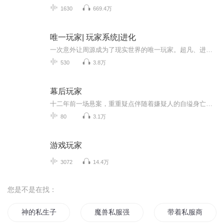
1630
669.4万
唯一玩家| 玩家系统|进化
一次意外让周源成为了现实世界的唯一玩家。超凡、进化、异常、神明、控制局……一个全新的世界在他眼前揭开帷幕……【——组成我们身体的基本元素都曾在宇宙最为耀眼的恒星中演化。红细胞中的铁元素，来自璀璨的超新星爆发。血液里的锌，源自两颗中子星对...
530
3.8万
幕后玩家
十二年前一场悬案，重重疑点伴随着嫌疑人的自缢身亡渐渐被人遗忘。但仇恨是颗种子，会在黑暗中悄悄萌芽。十二年后，一个女孩被囚禁在一个狭小的房间，当她重获自由之后，命运的车轮开始重新轮转，正义迟到了十二年，当年的罪恶会以什么面目分别登场呢？
80
3.1万
游戏玩家
3072
14.4万
您是不是在找：
神的私生子
魔兽私服强者在异界
带着私服商城玩网