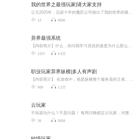
我的世界之最强玩家|请大家支持
公元2025年，沉寂十年的魔匠公司推出了我的世界的最新续作。《我的世界online》就此横空出世，一位叫陆宇的年轻人再次握紧了手中的剑......作者：哭无声岁月。演播：零野。正常性每日两集，间断性加更
12
4506
异界最强系统
【内容简介】什么，你问我学习灵技的速度为什么那么快？呃，你说的是技能吧，这当然是一点就会的，难道你不是？什么，你问我修炼难道没有瓶颈？呃，你说的应该是转职任务吧？ 【作者/主播】作者：雷杀 代表作《网游之神话重临》主播：白小宝baby【购买须...
1257
4.5万
职业玩家异界纵横|多人有声剧
【内容简介】 在游戏中，他是纵横整个服务器的王者。在异界他是身具五丹田的废物。高辰本是一个职业玩家，在游戏中因为完成了一个奇怪的连环任务，在领取奖励之后穿越到了异界。在这个陌生的世界，高辰有他熟悉的游戏系统，可以升级，练习技能，召唤宠物。...
569
2.2万
云玩家
不知道玩什么？不是问题！ 每周日晚锁定云玩家，河蟹带你玩得更潮，耍得更嗨， 成为一名有内涵有深度的游戏宅。 (。-`ω´-)
26
3558
钞级玩家