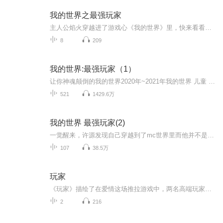
我的世界之最强玩家
主人公焰火穿越进了游戏心《我的世界》里，快来看看他的穿越故事吧
8
209
我的世界:最强玩家（1）
让你神魂颠倒的我的世界2020年~2021年我的世界 儿童 游戏 爆笑 新品！尽在《我的世界最强玩家》播讲 北派妖淑_轻衣作者 哭无声岁月首日爆更10集，后每日2更！ 订阅后可看到每日更新哦~我的世界最强玩家简介公元2050年。 沉寂数十年之久的魔匠公司推出《我...
521
1429.6万
我的世界 最强玩家(2)
一觉醒来，许源发现自己穿越到了mc世界里而他并不是以玩家形态存在的而是这个世界的一个怪物巧的是，它的外形居然和MC传说中的HIM一模一样(�!驯服系统已激活，可驯服任何怪物)(�!进化系统已激活，可进化怪物物种)(�!MOD系统已激活，可以开放任意MOD)…...
107
38.5万
玩家
《玩家》描绘了在爱情这场推拉游戏中，两名高端玩家互相博弈的心理战，迷离的旋律搭建出了一场没有硝烟的战争。佟馥晶亲自参与歌词创作，表达出了一种“自爱”的爱情态度。佟馥晶的声线曼妙迷离，同时又充满了女人味的潇洒与冷艳，用高贵的姿态“反杀”花心男，如同浴火重生的黑玫瑰般骄傲地、华丽地独自美丽着。
2
216