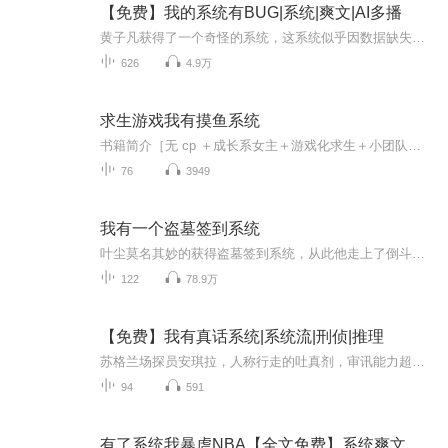
【免费】我的系统有BUG|系统|爽文|AI多播
黄子凡获得了一个奇怪的系统，这系统似乎因数据缺失，无法正常发布任务。于是他试着自己给自己发布任务.本节目由喜马拉雅出品，主播阿宅azy联合AI创作工具喜韵音坊共同制作阿宅azy---统筹主要角色：旁白---枪枪 男主---喜小玖
626
4.9万
求生游戏我有摸鱼系统
书籍简介［无 cp ＋成长系女主＋游戏化求生＋小团队＋萌宠＋打怪升级］顾甜甜被谋杀濒死时，穿越到海岛求生游戏中。开局只有一身泳衣，幸好绑定了特殊摸鱼系统，获得顶级新人宝箱。丛林里遍布怪物，打怪就可以爆宝箱。她的宝箱里食物、材料、防具、武器应...
76
3949
我有一个盗墓签到系统
叶尘莫名其妙的获得盗墓签到系统，从此他走上了倒斗探险之路。 摸金、发丘、卸岭、搬山以及各大门派，主角会与之产生怎样的火花…… 诡神之说，天地万法，神墓探险，万古墓穴，鬼谷子神墓，海神古墓，沙漠神域，古族传说…… 万法归一，盗墓永恒！且看主角...
122
78.9万
【免费】我有真话系统|系统流|刑侦|推理
苏格兰场探员安琪拉，人称行走的吐真剂，审讯能力超强但杀伤力也大，所到之处众人皆说真话，常引发冲突。此次她被召回审讯的哥，轻松让其供出幕后黑手吉姆莫利亚提，过程精彩。
94
591
有了系统我暴虐NBA【全文免费】系统爽文丨同人