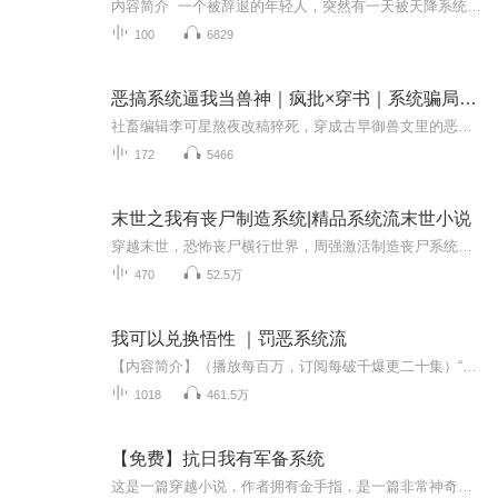
内容简介 一个被辞退的年轻人，突然有一天被天降系统砸中，成为了一个卖系统的系统宿主。就此，他开启了开挂般的系统人生，并因此结识了一群拥有系统的下线宿主，一夜暴富不是梦，一夜成神就在眼前，这个叫陈生的年轻人就这样走了狗屎运，并且一发不可收...
100
6829
恶搞系统逼我当兽神｜疯批×穿书｜系统骗局｜兽神觉醒
社畜编辑李可星熬夜改稿猝死，穿成古早御兽文里的恶毒女配，开局就绑定了一个"恶搞系统"——任务是给男主下情蛊。结果系统当场宕机，情蛊变引兽香，她不仅没推男主入兽笼，反而被失控兽潮逼得闭眼等死。再睁眼时，那个权倾朝野的活阎王沈厉川正似笑非笑地...
172
5466
末世之我有丧尸制造系统|精品系统流末世小说
穿越末世，恐怖丧尸横行世界，周强激活制造丧尸系统。制造丧尸系统，可以制造出各类等级的丧尸。制造普通丧尸，它就是丧尸中的路人甲乙丙丁，毫不起眼！制造咆哮者，它在城市里横冲直撞，引来幸存者们的恐慌！制造尸王，它冠绝群尸，幸存者疯狂后撤一百公...
470
52.5万
我可以兑换悟性 ｜罚恶系统流
【内容简介】（播放每百万，订阅每破千爆更二十集）“恭喜宿主，斩杀邪神，获得百万善功，善功可兑换悟性时间。”穿越神灵道法世界，成为小小捕快。沈追发现自己没击杀一个头顶罪恶值的人，就会获得善功，更能兑换一次次悟性时间！【作者/主播简介】作者：...
1018
461.5万
【免费】抗日我有军备系统
这是一篇穿越小说，作者拥有金手指，是一篇非常神奇的抗日神剧！