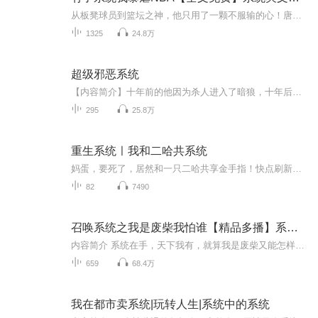
从板凳球员到篮坛之神，他只用了一颗不服输的心！唐帅，一个被校队淘汰的废柴，意外绑定打包系统！ 三分绝杀？复制库里技能！突破暴扣？加载乔丹模板！ 当全球联赛的聚光灯打向他，所有人才想起被支配的恐惧： 欢迎来到，唐帅的时代！系统开...
1325
24.8万
超级邪恶系统
【内容简介】十年前的他因为杀人进入了暗狼，十年后因为别人可笑的错误，兄弟战死，自己伤残隐退，回到都市犹如行尸走肉，他不明白为什么充满勇气和力量的自己会落得这样下场，意外得到超级邪恶系统之后，他这才明白，原来自己缺乏的是邪恶，辗转在酒池肉...
295
25.8万
重生系统ㅣ我和二哈共系统
妈蛋，要死了，居然和一只二哈共享金手指！快点刷新一下属于我的任务啊！我才不要去完成啃骨头一个小时，更不要对面前小女孩舔脸十分钟的任务啊！
82
7490
召唤系统之我是废柴我怕谁【精品多播】系统在手天下我有
内容简介 系统在手，天下我有，就算我是废柴又能怎样，还不是照样踏遍三界游玩在宇宙之外，敢藐视我还在我面前装逼？西门吹雪给我一剑秒了他，呦，这是准备打群架吗？出来吧！姑娘们，出来接客了，貂蝉，花木兰，阿狸，虞姬，姑娘们给我揍他…作者落之枫林...
659
68.4万
我在都市卖系统|玩转人生|系统中的系统