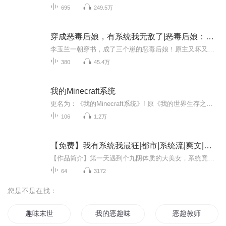
695
249.5万
穿成恶毒后娘，有系统我无敌了|恶毒后娘：开局抽卡养反派|穿书|系统|仵作验尸
李玉兰一朝穿书，成了三个崽的恶毒后娘！原主又坏又蠢不靠谱，硬生生养出了三个大反派！为了活命，她甩手不干了！抽卡在手，佛系养崽！皇长孙崽崽躲避残疾命运，长成了正道的光！小公主崽崽躲避渣男，视她为偶像！小崽崽招猫斗狗却成了打遍天下无敌手的大...
380
45.4万
我的Minecraft系统
更名为：《我的Minecraft系统》! 原《我的世界生存之路『第二季』》/意外穿越到我的世界，经历一番艰难险阻之后逃了出来，还获得了bug般的Minecraft系统，从此开始了开挂般的生活!/每周更新三次，时间不定，周末不定时更新/急性演讲，读的时候有点卡顿，见谅一下
106
1.2万
【免费】我有系统我最狂|都市|系统流|爽文|爆笑|AI专辑
【作品简介】第一天遇到个九阴体质的大美女，系统竟让我和她……第二天知道我能治怪病，美女竟然脱衣让我……有个系统，我几乎全能！可怎么办？美女一个个都扑过来我也烦啊！【作者简介】低调的鱼AI专辑，全集免费，欢迎收听，订阅可以收到更新提示～
64
3172
您是不是在找：
趣味末世
我的恶趣味女友
恶趣教师