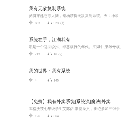
我有无敌复制系统
灵魂穿越苍穹大陆，秦杨获得无敌复制系统。灭世神帝：“我这一掌，无仙骨不可硬接。”叮！复制对方灭天神掌，熟练度自动提升至登峰造极！“不巧，我也会！”秦杨呵呵一笑，一掌拍出。灭世神帝爆成一团血雾。无上丹尊：“我这配方乃绝世独有！”叮！复制炼...
883
523.7万
系统在手，江湖我有
那是一个乱世纷扰、罪恶横行的年代。江湖中,枭雄专横,魔道纵横。正值壮年的江景元,却遭遇了生命将尽的绝症。当一切似乎走向终结时,一个神秘的捉刀人系统降临,给了他重获新生的机会。只需一举剿灭那些令世人胆寒的通缉犯,他就能获得系统馈赠的奇珍异宝,从而...
713
16.7万
我的世界：我有系统
4
145
【免费】我有外卖系统|系统流|魔法|外卖
霍格沃茨七年级学生艾苏萨·潘德拉贡，拒绝参加三强争霸赛，一心挣钱。她拥有外卖系统，一次送外卖到贝克街221B时，与夏洛克、华生有了交集，开启魔法与现实交织的奇妙故事。
126
664