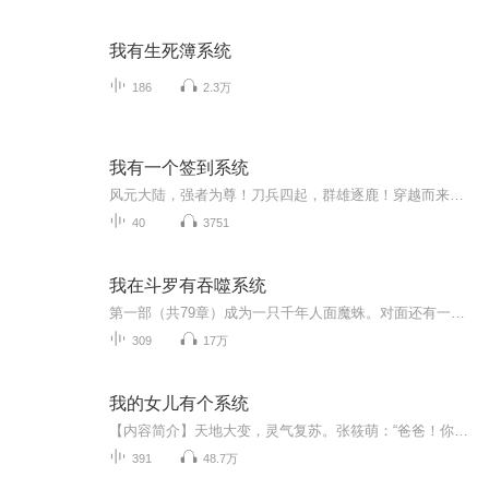
我有生死簿系统
186
2.3万
我有一个签到系统
风元大陆，强者为尊！刀兵四起，群雄逐鹿！穿越而来的血沉却遭到兄弟的陷害，变成了一个可悲的守墓人，每天只能盯着墓碑过活。”叮！恭喜宿主获得签到系统！“”宿主签到成功，获得摄魂袋一个！“”宿主签到成功，获得无量法衣一件！“”恭喜宿主获得新手...
40
3751
我在斗罗有吞噬系统
第一部（共79章）成为一只千年人面魔蛛。对面还有一个自称唐三的家伙在追杀我，要我做他的第三魂环！我是该打还是该跑？很急的，在线等！第二部（175章）宁霄本以为这辈子只能抱紧荣荣小富婆大腿靠脸吃饭，武魂觉醒日，觉醒了一把刀，意外激活超级暴击系统...
309
17万
我的女儿有个系统
【内容简介】天地大变，灵气复苏。张筱萌：“爸爸！你带我去山上看流星雨吧？”张楚：“在家里也能看啊，为什么要去山上？”张筱萌：“在山上离流星更近啊，它们一定可以听到我的愿望啦。”张楚……山上：女儿向流星许愿一个系统，心理阴影系统降临……“...
391
48.7万