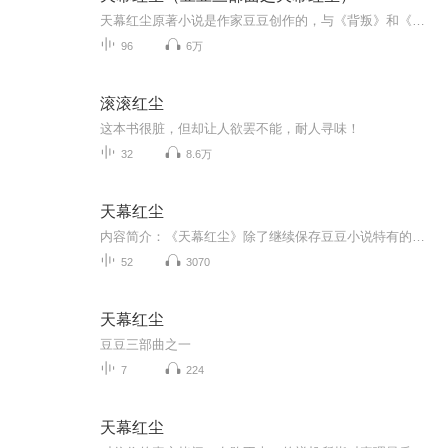
天幕红尘原著小说是作家豆豆创作的，与《背叛》和《遥远的救世》两部小说相比这部《天幕红尘》加入了除了商战风云和人生思考之外，还加入政治元素。天幕红尘的故事从从苏联解体，石油大亨罗家明一夜之间破产自杀写起，始终不离“政治”;而叶子农作为一个“...
96
6万
滚滚红尘
这本书很脏，但却让人欲罢不能，耐人寻味！
32
8.6万
天幕红尘
内容简介：《天幕红尘》除了继续保存豆豆小说特有的世界背景，商战风云和人生思考之外，政治元素的介入，显得非常突出，从苏联解体，石油大亨罗家明一夜之间破产自杀写起，始终不离“政治”；而叶子农作为一个“西马”的信奉者，独处海外，企图挽狂澜于既...
52
3070
天幕红尘
豆豆三部曲之一
7
224
天幕红尘