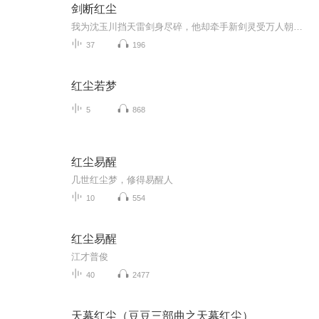
剑断红尘
我为沈玉川挡天雷剑身尽碎，他却牵手新剑灵受万人朝拜。两万年冷宫，我心死封印。直到金丹期的穷小子阿野用一滴心头血唤醒我——他不嫌弃我是残剑，为修复我甘闯禁地、吞补天石，燃尽性命与我融为一体。当沈玉川捧着琉璃的剑心跪求复合，我反手将那血淋淋...
37
196
红尘若梦
5
868
红尘易醒
几世红尘梦，修得易醒人
10
554
红尘易醒
江才普俊
40
2477
天幕红尘（豆豆三部曲之天幕红尘）