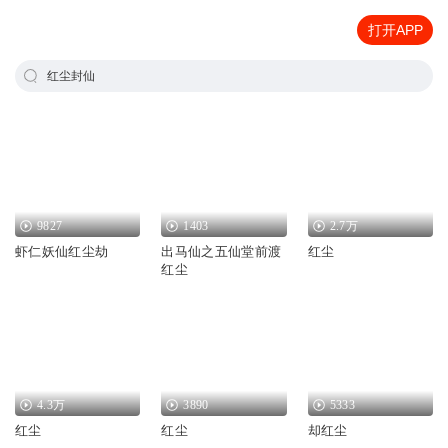
打开APP
红尘封仙
9827
1403
2.7万
虾仁妖仙红尘劫
出马仙之五仙堂前渡
红尘
红尘
4.3万
3890
5333
红尘
红尘
却红尘