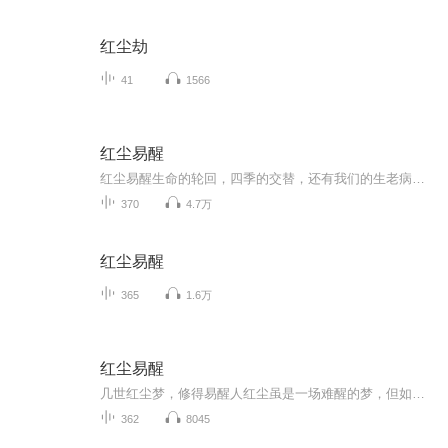
红尘劫
41
1566
红尘易醒
红尘易醒生命的轮回，四季的交替，还有我们的生老病死，对于每个人而言，都是那么多平等且自然，缺也那么的无奈………红尘虽是一场难醒的梦，但如同我们去领略四季一般，去体验觉知、感悟、禅定于智慧，或许能叫醒那些梦中的人。
370
4.7万
红尘易醒
365
1.6万
红尘易醒
几世红尘梦，修得易醒人红尘虽是一场难醒的梦，但如同我们去领略四季一般，去体验觉知、感悟、禅定与智慧，或许也能叫醒那一些梦中的人作者简介：江才普俊世界和平吉祥塔工作委员会副主任委员中华慈善总会下属“大学生意外伤害援助工程基金”工作委员会委...
362
8045