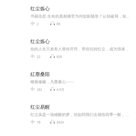
红尘炼心
书籍信息:生命的真相痛苦为何如影随形？认知破局，知是行之始，行是知之诚内观自省，外求求一世，不如内求一次事上炼心，为什么做，比做什么重要？内容重点:唱片冷暖依然柔软，最终在最深的烟火人间，遇见最澄明的自己主播介绍:终身成长的二宝妈妈，喜欢经...
2
88
红尘炼心
你的人生只差有人替你开窍，带你玩转红尘，成为强者，让人间变天堂，让穷人变富！
22
828
紅塵桑陌
種菊修籬，凡塵素心⋯⋯
181
4.6万
红尘易醒
红尘虽是一场难醒的梦，但如同我们去领悟四季一般，去体验觉知、感悟、禅定与智慧，或许也能叫醒那一些梦中的人。
78
3424