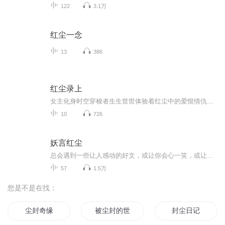
122
3.1万
红尘一念
13
386
红尘录上
女主化身时空穿梭者生生世世体验着红尘中的爱恨情仇，七情六欲，只为呈现爱的真谛。此专辑是为了给精英6期27班的全体小伙伴一个毕业纪念，一个个小故事大多来自于学习期间的点点滴滴。或许我们于不同时空中都是同学，从未分开过。这条有声攀登之路才刚刚开...
10
726
妖言红尘
总会遇到一些让人感动的好文，或让你会心一笑，或让你泪流满面……
57
1.5万
您是不是在找：
尘封奇缘
被尘封的世界
封尘日记