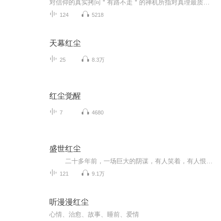
对信仰的真实拷问＂有路不走＂的禅机所指对真理最质朴、最接地气的诠释
124
5218
天幕红尘
25
8.3万
红尘觉醒
7
4680
盛世红尘
二十多年前，一场巨大的阴谋，有人笑着，有人恨着。 二十多年后。她，命定凤鸾之格，却试图逃离宫闱；三皇子，野心勃勃、志在天下，曾经视她只若一枚轻贱的棋子，却在一次次的交锋中乱了自己的心；他和她，青梅竹马私定终身，谁料风云突变，相爱的人咫尺天涯，痛了她更痛了自己；她妩媚动人，将心错给了他，又将身体给了不想给的人，注定了她的人生从此堕入悲剧的轮回，她也从天使变成了魔鬼；他，狂放不羁，浪子的表面下，隐藏的却是一颗蠢蠢欲动的复仇之心。 当一切...
121
9.1万
听漫漫红尘
心情、治愈、故事、睡前、爱情