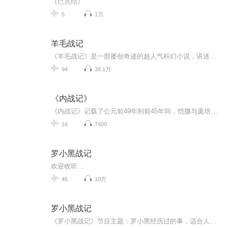
（已完结）
5
1万
羊毛战记
《羊毛战记》是一部屡创奇迹的超人气科幻小说，讲述了人类末世的生存困境：人类认为生活就理所应当的被限制在地堡之内，所有一切涉及到外面的言行都被视为是最大的恶魔。地堡就是一个地下的世界，人们遵从秩序，卑微、谨慎地活着，绝不能有任何杂念。直到有一天，生活在底层的机电工人茱莉叶在经历了一系列事件之后发现了地堡之外的秘密，一场风暴由此掀起。整个故事，就像对每个人生存困境的隐喻。充满悬念的情节和引人入胜的文笔，对读者而言，只要拿起来，就没有停下来的理由。作者：休·豪伊...
94
38.1万
《内战记》
《内战记》记载了公元前49年到前45年间，恺撒与庞培和元老院联合势力的战争。分为3卷。内容上依次描述了：恺撒挺进意大利与庞培离开意大利到希腊，恺撒回攻西班牙与库里奥征战北非，恺撒进军希腊与法萨卢战役，庞培逃至埃及被杀与亚历山大里亚战役，扫清阿...
16
7400
罗小黑战记
欢迎收听…
45
10万
罗小黑战记
《罗小黑战记》节目主题：罗小黑经历过的事，适合人群：7~20岁，更新频率：一周五更。搬运