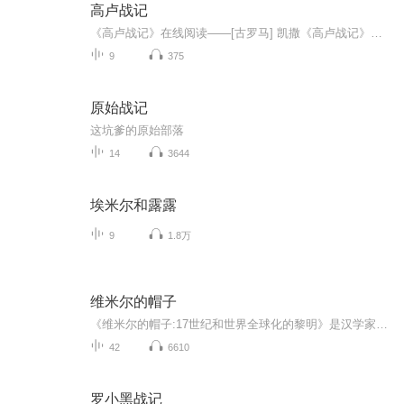
高卢战记
《高卢战记》在线阅读——[古罗马] 凯撒《高卢战记》叙事翔实精确，文笔清晰简朴，历来很得到爱好罗马历史、拉丁文学和军事史等各方面人物的推崇。凯撒所写的《高卢战记》，共七卷，记述他在高卢作战的经过，从公元前58年至52年，每年的事迹写成一卷。凯撒...
9
375
原始战记
这坑爹的原始部落
14
3644
埃米尔和露露
9
1.8万
维米尔的帽子
《维米尔的帽子:17世纪和世界全球化的黎明》是汉学家卜正民的代表作。作者通过七幅油画、一件荷兰产的青花瓷盘上的细微之处，探寻其背后的世界。于是，我们可以在看似无关的普通器物中，看到荷属东印度公司兴盛的跨洋贸易，看到军官的毡帽里隐藏有寻找中国之路的热情，看到一条由欧美和日本流入中国的白银之河、烟叶数十年间便风靡世界各地。17世纪的人们，依托航海技术的发展，跳脱出囚困自己的周遭，想象并追寻万里之外的异域。他们赌上故乡，奔赴各地，将世界连为一体。一些普通人也被贸易旋风吹起，撒落到异...
42
6610
罗小黑战记