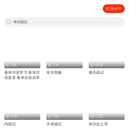
打开APP
米尔战记
526
278
4.6万
泰米尔语学习 泰米尔
米尔音频
崩天战记
语发音 泰米尔语自学
1703
764
1.2万
内战记
天卓战记
米尔达之书