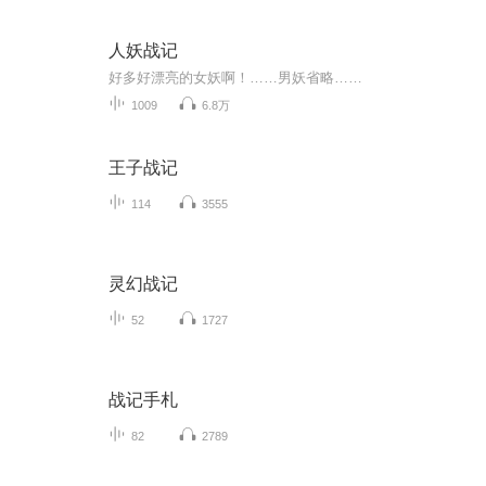
人妖战记
好多好漂亮的女妖啊！……男妖省略……
1009
6.8万
王子战记
114
3555
灵幻战记
52
1727
战记手札
82
2789