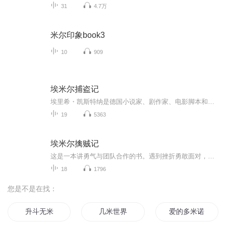
31
4.7万
米尔印象book3
10
909
埃米尔捕盗记
埃里希・凯斯特纳是德国小说家、剧作家、电影脚本和广播剧作家、儿童文学作家。1929年，他的第一本儿童书在柏林的威廉出版社出版，这部名为《埃米尔擒贼记》(Emil und die Detektive)、由瓦尔特・特里尔插图的儿童小说立刻轰动世界，遂使凯斯特纳一举成为 名扬国内外的儿童文学作家。凯斯特纳的第一部儿童小说立刻就被搬上了舞台并拍成了电影 ，担任导演的不是别人，而是大名鼎鼎的比尔・维尔德。人们也许可以说，凯斯特纳在德国儿童文学史、德国儿童戏剧及德国电影史上均占据了一个相...
19
5363
埃米尔擒贼记
这是一本讲勇气与团队合作的书。遇到挫折勇敢面对，并学会团队合作，这恰恰是一个孩子在成长过程中，需要学习的品质。
18
1796
您是不是在找：
升斗无米
几米世界
爱的多米诺