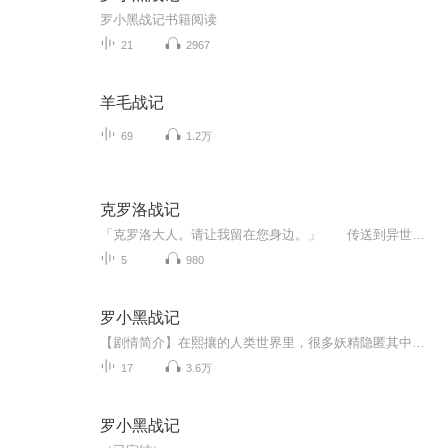
罗小黑战记书籍阅读
21
2967
羊毛战记
69
1.2万
克罗洛战记
「克罗洛大人。请让我留在您身边。」 传送到异世界三年后，克罗洛成为率领一千名亚人的指挥官，而且不知何故被推上前线迎击一万名敌军!!历经一番苦战，好不容易击退了敌人的克罗洛，这次又被推举成为领主！！以现代日本的价值观和贫乏的知识为武器，大...
5
980
罗小黑战记
【剧情简介】在熙攘的人类世界里，很多妖精隐匿其中，他们与人类相安无事地生活着。猫妖罗小黑因为家园被破坏，开始了它的流浪之旅。这场旅途中惺惺相惜的妖精同类与和谐包容的人类伙伴相继出现，让小黑陷入了两难抉择，究竟何处才是真正的归属。
17
3.6万
罗小黑战记