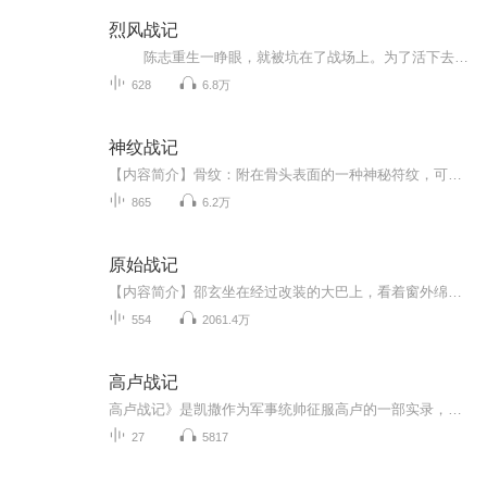
烈风战记
陈志重生一睁眼，就被坑在了战场上。为了活下去，他不得不走上一条出售武力的佣兵之路。 在混乱的土地上，靠着自己前世积累的经验，他打算给那些没见过世面的泥腿子们一点来自最强轻步兵的震撼。从煤气罐大炮，到CQB战术，从民转军...
628
6.8万
神纹战记
【内容简介】骨纹：附在骨头表面的一种神秘符纹，可以激发出各类力量。骨化：激发骨纹力量，将人类瞬间变成为一个鳞甲覆盖的狰狞杀戮机器，骨纹初级形态。铠化：如同战争机器一样的存在，浑身覆盖着无视任何热武器的可怕护甲，拥有毁天灭地般的威力，战斗...
865
6.2万
原始战记
【内容简介】邵玄坐在经过改装的大巴上，看着窗外绵延的山。夏至刚过，山上满是充满生机的绿色，久居城市之后见到这样的风景，因事业不顺而阴霾的心情也好了许多。原本邵玄打算叫上几个朋友出远门散散心，没想中途碰到学考古的老乡兼老同学石麒，被拉着一...
554
2061.4万
高卢战记
高卢战记》是凯撒作为军事统帅征服高卢的一部实录，记述了凯撒对高卢人、日耳曼人和不列颠人历次作战的详细经过，还记述了这些地区从氏族公社逐渐解体，到国家逐渐出现这段时间里的政治、社会风俗和宗教仪式，等等。该书是一部最古老的战争史，是古代高卢...
27
5817