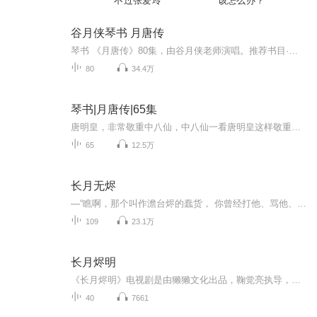
不过张爱玲
该怎么办？
谷月侠琴书 月唐传
琴书 《月唐传》80集，由谷月侠老师演唱。推荐书目·《金枪大北宋》《飞龙传》《刘金定下南唐》《三枪定南唐》《杨家将》《穆桂英大破天门阵》《呼杨合兵》《杨宗保征西》《十二寡妇征西》《穆桂英四下西凉》张栋宝琴书《张廷秀私访》 牛崇光大鼓书《吴越春秋》《走马春秋》《刘秀走南阳》王道兰琴书《呼杨合兵》更多琴书大鼓书，琴鼓联台等唱片，音频，视频戏曲大全内容请关注我们免责声明 本主播提供的戏曲资源收集于互联网和朋友赠送，仅供欣赏，学习交流，如存在版权问题或侵犯您的利益请通知我们，将立即给予删除
80
34.4万
琴书|月唐传|65集
唐明皇，非常敬重中八仙，中八仙一看唐明皇这样敬重他们，便决定带唐明皇到月寒宫玩一玩。唐明皇到了月寒宫看中了嫦娥，于是便写了一首调戏嫦娥的诗。嫦娥由于先喝了几盅酒，先是迷迷糊糊的不明白。 后来醒酒了一看，唐明皇写了一首诗调戏她，非常生气，就拿了这首诗奏明了玉皇大帝。玉皇大帝一看唐明皇身为人主，竟敢这样污辱天神，勃然大怒，于是派了青龙，脱生成为安禄山消灭唐朝，另建朝纲。 再说巡天御使太白金星路过大唐上空；一看下面兵荒马乱乌烟瘴气，立即回报玉皇大帝。 玉皇大帝向太白金星...
65
12.5万
长月无烬
—“瞧啊，那个叫作澹台烬的蠢货， 你曾经打他、骂他、折辱他，他依旧不舍得杀了你， 他甚至想过让你做皇后，像个普通人一样老去。”—“叶将军府的三小姐，喜欢过那个为她绣盖头的少年帝王。 梦境中的黎苏苏，喜欢过为她补魂的沧九旻。 一如现在的我，爱...
109
23.1万
长月烬明
《长月烬明》电视剧是由獭獭文化出品，鞠觉亮执导，罗云熙、白鹿领衔主演，陈都灵、邓为、SNH48孙珍妮、耿業庭、李沛恩，于波、黄海冰、郑国霖、张芷溪、肖顺尧、汪汐潮主演，王一菲特别出演，陈博豪友情出演的仙侠剧。该剧改编自藤萝为枝的小说《黑月光拿...
40
7661