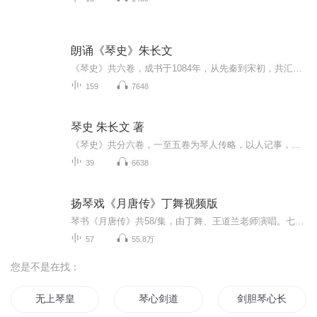
朗诵《琴史》朱长文
《琴史》共六卷，成书于1084年，从先秦到宋初，共汇集了160余人有关琴的记载。作者伯原先生，原名朱长文(1038---1098)，字伯原，号乐圃，祖籍苏州。家中藏有两万卷书，在当地很有声望。他著书甚多，除《琴史》外，还有《春秋通志》20卷、《乐圃文集》100卷...
159
7648
琴史 朱长文 著
《琴史》共分六卷，一至五卷为琴人传略，以人记事，共收集了先秦到宋代150多位琴人的事迹。第六卷论述了《莹律》、《释弦》、《明度》、《拟象》、《论音》、《审调》、《声歌》、《广制》、《尽美》、《志言》、《叙史》十一个方面，涉及琴制、弦徽、各部...
39
6638
扬琴戏《月唐传》丁舞视频版
琴书《月唐传》共58/集，由丁舞、王道兰老师演唱。七部分别为：之一《李太白识宝》9碟 之二《大闹东平府》8碟 之三《大破东平府》8碟 之四《长安城打擂》7碟 之五《白虎斗青龙》9碟 之六《三打武家寨8》碟 之七《血战太行山》9碟丁舞琴书《隋唐演义》《响马传》《包公案》《刘公案》《十把穿金扇》多位琴书名家推荐书目王道兰琴书《五梅七枪反唐传》《呼家将》《杨家将》《穆桂英大破天门阵》《呼杨合兵》《无艳春秋》《乾隆私访》·周银侠琴书《海瑞传奇》《银河走国...
57
55.8万
您是不是在找：
无上琴皇
琴心剑道
剑胆琴心长歌行