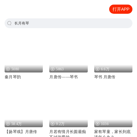
打开APP
长月有琴
5080
5863
6.6万
秦月琴韵
月唐传——琴书
琴书 月唐传
58.4万
9.2万
1036
【扬琴戏】月唐传
月若有情月长圆最痴
家有琴童，家长到底