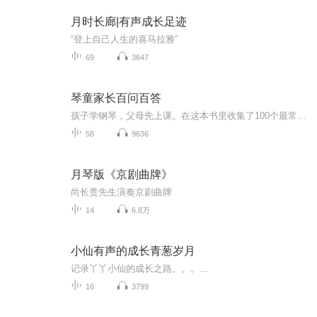
月时长廊|有声成长足迹
“登上自己人生的喜马拉雅”
69
3647
琴童家长百问百答
孩子学钢琴，父母先上课。在这本书里收集了100个最常被问的问题，茅为蕙老师将一一做出最诚恳和真切的回答。
58
9636
月琴版《京剧曲牌》
尚长贵先生演奏京剧曲牌
14
6.8万
小仙有声的成长青葱岁月
记录丫丫小仙的成长之路。。。...
16
3799