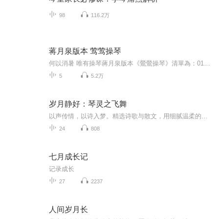
98
116.2万
蒋月泉版本 莺莺操琴
何以消暑 唯有操琴蔣月泉版本《鶯鶯操琴》清單為：01 西廂記 鶯鶯操琴 蔣月泉 40年代02 西廂記 鶯鶯操琴 蔣月泉 張鑒國 1961年 上海文化廣場03 西廂記 鶯鶯操琴 蔣月泉 1961年04 西廂記 鶯鶯操琴 蔣月泉 1962年7月7日夜場 香港大會堂音樂廳05 西廂記 鶯鶯...
5
5.2万
岁月静好：琴灵之飞舞
以声传情，以诗入梦。精选诗歌与散文，用细腻温柔的演绎，带你走进文字深处。愿每一次播放，都能让心灵慢下来，在诗意中遇见宁静与美好。
24
808
七月成长记
记录成长
27
2237
人间岁月长