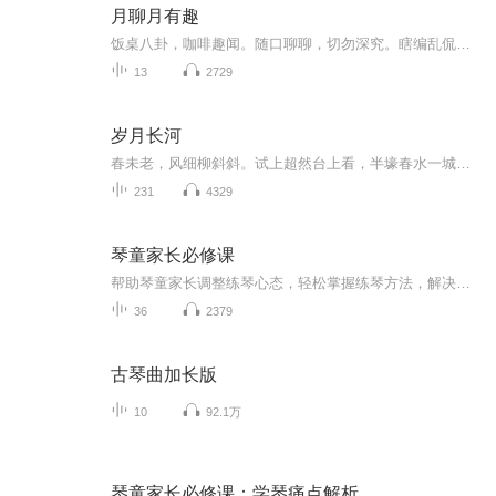
月聊月有趣
饭桌八卦，咖啡趣闻。随口聊聊，切勿深究。瞎编乱侃，只图一乐。无论对错，有话直说。欢迎参与，交个朋友。
13
2729
岁月长河
春未老，风细柳斜斜。试上超然台上看，半壕春水一城花。烟雨暗千家。寒食后，酒醒却咨嗟。休对故人思故国，且将新火试新茶。诗酒趁年华。
231
4329
琴童家长必修课
帮助琴童家长调整练琴心态，轻松掌握练琴方法，解决练琴中家长遇到的“难题”。更多内容请关注公众号7banma收听：
36
2379
古琴曲加长版
10
92.1万
琴童家长必修课：学琴痛点解析