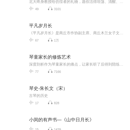
北大终身教授给彷徨者的礼物，愿你活得坦荡、清醒、真实。一本书阅尽季羡林百岁人生感悟。
49
3101
平凡岁月长
《平凡岁月长》是商丘市作协副主席、商丘木兰女子文学社社长杜素焕最新创作的一部长篇小说。《平凡岁月长》所展现的时代与人心，宛如暗流中诞生的璀璨光芒。小说里那些看似平常的章节，如“喜日”“春耕”“分家”“盼头”等，它们不只是豫东平原一户人家...
67
1万
琴童家长的修炼艺术
深度剖析作为琴童家长的痛点，让家长听了后得到陪练的解脱，让孩子回归天性，轻松学习，轻松进步！促进亲子关系，让孩子轻装上阵，不再对抗练琴！1、入门篇（如何选择乐器，主要以小提琴为例进行深度剖析入门学习中遇到的问题，听众触类旁通，学习其他乐器...
77
7166
琴史-朱长文（宋）
古琴的历史
17
828
小闵的有声书—《山中日月长》
15
1439