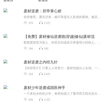
袭成强
袭成强
废材逆袭：邪帝掌心娇
前世惨死，重生归来，她不再是任人欺凌的废材。修灵脉，炼神丹，收神兽，踩贱人，一路逆袭封神。他是三界邪帝，冷酷霸道，却独独对她宠溺无边。“天下你尽管去闯，出了事，本帝兜着。”且看废材嫡女涅槃归来，携邪帝傲视九霄，震彻天地！
379
2.3万
【免费】废材修仙逆袭路|穿越|修仙|废材流
郗楚楚前世为宸人，转世后却成圣泫界最弱小的络人。身为炼丹小童的她因特殊火焰受重视，在为宸人少主纳兰卿玉炼丹时，展现高超技艺却遭惩罚。她不惧宸人，将开启逆袭，探寻回归现世之路。
106
545
废材逆袭之内经九针
【内容简介】只要人人肯努力，废材也能出人头地。一个被所有人都嫌弃的农村小忽悠，因为被雷劈，产生异能，从而一步步走向巅峰。思路或许老套，但内容新颖，逗比有趣，偶尔还能有点有用的小知识。内含风水、相术、占卜以及测字方面的知识。【作者/主播简介...
318
5.8万
废材少年逆袭成国医神手
一个来自乡村的少年，奉师命踏入了繁华而又陌生的大都市，寻找那位从未谋面的未婚妻，然而命运似乎总爱开玩笑，他与未婚妻总是误会不断。在这座充满机遇与挑战的城市中，邵扬凭借其超凡的医术，逐渐崭露头角。他用一双回春妙手，治愈了无数疑难杂症，赢得...
836
3.3万