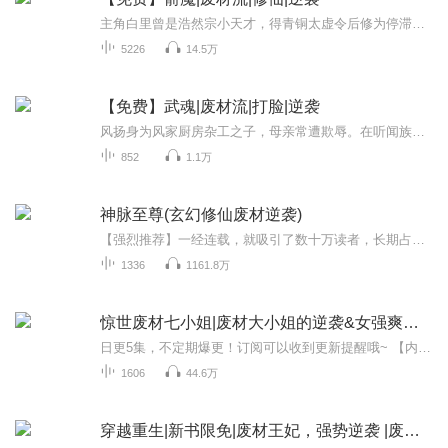
主角白里曾是浩然宗小天才，得青铜太虚令后修为停滞，太虚幻境百连败成笑柄被囚。后面对长老质问据理力争，虽将被逐，但他坚信能如梦中箭魔般绝境逢生。
5226
14.5万
【免费】武魂|废材流|打脸|逆袭
风扬身为风家厨房杂工之子，母亲常遭欺辱。在听闻族长接班人选拔赛之事后，不顾嘲讽毅然参加初试。测试时，众人惊悉年仅十五岁的他已是一品武者，此前毫无实力表露的他瞬间成为焦点，其后续表现令人期待。
852
1.1万
神脉至尊(玄幻修仙废材逆袭)
【强烈推荐】一经连载，就吸引了数十万读者，长期占据玄幻热销榜前五。【内容简介】落魄少爷南风，获得开天之神传承，觉醒惊世灵脉，习得无上铸器之术。从此，他走上修炼大道，脚踏绝世天才，身坐无敌神兽。各族老怪物，为求他铸一器，甘愿做他小弟。各族...
1336
1161.8万
惊世废材七小姐|废材大小姐的逆袭&女强爽文| AI电子书
日更5集，不定期爆更！订阅可以收到更新提醒哦~ 【内容简介】 在一个神秘的武道世界,夏家嫡出的七小姐夏如歌备受欺辱,被视为废物。一次惊心动魄的事故后,她发现自己的灵力被封印,若不解开将会爆体而亡。为了生存,她决心凭借自己的毅力和勇气,修炼成为最强...
1606
44.6万
穿越重生|新书限免|废材王妃，强势逆袭 |废材王妃万万岁