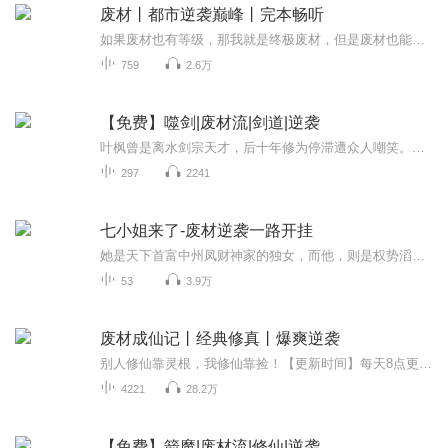
废材丨都市逆袭巅峰丨完本畅听
如果废材也有等级，那我就是终极废材，但是废材也能独领风骚！看我逆袭之路
759
2.6万
【免费】噬剑|废材流|剑道|逆袭
叶枫曾是离水剑宗天才，后十年修为停滞遭众人嘲笑。在进阶大会再次淘汰后，他立志证明自己。恰逢有三个月后的考核机会，他决定全力修炼。前路未知，且看他如何逆袭。
297
2241
七小姐来了-废材逆袭一路开挂
她是天下首富中州凤财神家的独女，而他，则是权势滔天的碧落殿天家的世子。曾经，这个名动九天的男子，是她的未婚夫。现在，则是她不共戴天的仇敌。因为他，她的爹爹失踪，六个师兄败亡，母亲也受了重伤，富甲天下的凤家，以冰消雪化的速度破落下去……她...
53
3.9万
废材成仙记丨经典修真丨爆爽逆袭
别人修仙靠灵根，我修仙靠捡！【更新时间】每天8点更新！首发100集，日更20集！【内容简介】仙路无情，弱肉强食。一个被判定为“终生无望”的少年，不甘命运摆布。废丹？能炼！残材？能用！废丹变神丹，破铁变神器。百般磨练，最终炼废成仙，踏上那至高无...
4221
28.2万
【免费】箭魔|废材流|修仙|逆袭