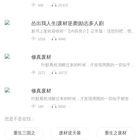
500
20.6万
怂出我人生|废材逆袭|励志多人剧
新书上架欢迎收听~【内容简介】正常版：没想到吧，我回来了，战斗吧少年，为了姐姐！情感版：在现代社会的喧嚣中，陈尘与姐姐林依然曾是彼此唯一的依靠。命运的捉弄让陈尘痛失守护姐姐的机会，那份自责如影随形，致使他日渐消沉。而当时间流转，高中开学的...
1016
4946
修真废材
叶默蓦然清醒过来的时候，才发现周围的一切似乎都变了，美女师父也不见了，最重要的是他还记忆起了另外一件原本不属于他的可怕的事情。于是，叶默趁着下课的时候，急匆匆的跑进一个没人的小胡同……
2272
167万
修真废材
叶默蓦然清醒过来的时候，才发现周围的一切似乎都变了，美女师父也不见了，最重要的是他还记忆起了另外一件原本不属于他的可怕的事情。于是，叶默趁着下课的时候，急匆匆的跑进一个没人的小胡同……
160
5550
您是不是在找：
重生三国之废帝逆袭
废材逆天最强王妃
重生之废材小姐要