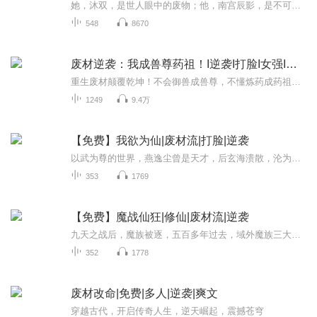
她，沐双，是世人眼中的废物；他，南宫辰影，是不可一世的王爷；她，沐双，从二十一世纪穿越到这个大陆，一点一点，创造奇迹；他，南宫辰影，一步一步的爱上了这个奇迹般的女子。 “南宫辰影，怎么我一见你就脸红心跳，你给我解释清楚！”
548
8670
废材逆袭：我成兽尊药祖！I逆袭I打脸I女强I免费
重生废材颠覆乾坤！不会御兽成兽尊，不懂炼药成药祖，疯批逆袭闹翻天下！重组世界，她即是天地唯一法则！
1249
9.4万
【免费】我欲为仙|废材流|打脸|逆袭
以武为尊的世界，燕逸尘曾是天才，后玄海溃散，沦为众人嘲讽对象。街头他怒揍挑衅者，又得燕轻萱暖心鼓励。他不甘现状，努力修炼却仍困于玄气九重天，背后究竟有何秘密？
353
1769
【免费】魔战仙狂|修仙|废材流|逆袭
九天之战后，魔族被逐，五百多年过去，域外魔族三大陆中，血峰大陆的秦程，曾因父母是魔凌院客卿长老而风光，却在父母离去后沦为被欺辱的“软蛋”。遭族长孙子叶安等人百般羞辱殴打，他默默忍受。直到目睹千居为护魔兽精魂与叶安激斗，秦程内心震动。拥有...
352
1778
废材改命|免费|多人|逆袭|爽文
穿越古代，开启传奇人生，逆天崛起，震撼苍穹