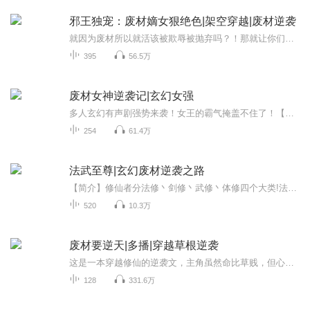
邪王独宠：废材嫡女狠绝色|架空穿越|废材逆袭
就因为废材所以就活该被欺辱被抛弃吗？！那就让你们看看我不废材的样子！！！被未婚夫抛弃，被白莲花三儿？拉倒吧，她挥挥手就能灭掉这些渣渣。只是哪里来的缠人皇叔，说好的冷酷冷血，杀人不留情呢？凤青浅：我要站在大陆的最高峰！简玉珩：嗯。凤青浅：...
395
56.5万
废材女神逆袭记|玄幻女强
多人玄幻有声剧强势来袭！女王的霸气掩盖不住了！【强烈推荐】废柴女穿越成顶级驯兽师，这一次，就要做让众人俯首称臣的女王！【内容简介】小废材迷恋上了皇家高富帅。却被阴狠的他贱卖到奴隶市场。当双眼再一次睁开，她已不是那个痴傻的她。命运之轮重新...
254
61.4万
法武至尊|玄幻废材逆袭之路
【简介】修仙者分法修丶剑修丶武修丶体修四个大类!法修，他们专注于法术和法器的功击，特别注重外力的功击和法宝的威力。剑修，他们只修手中的剑，剑就是他们为一的功击手段，他们崇尚的是一剑破万法的境界。武修，他们注重参悟天地法则，引用天地法则和天...
520
10.3万
废材要逆天|多播|穿越草根逆袭
这是一本穿越修仙的逆袭文，主角虽然命比草贱，但心里有鸿鹄，自能飞天。这是一个小小少年不惧阴谋不惧艰险，努力打破重重迷雾，励志向上的故事。有点逗比，有点爽。【主播介绍】小星火儿：旁白莫非有情：萧石呼呼的毛毛兽：紫灵、纸船女孩文济wj：玄道子...
128
331.6万