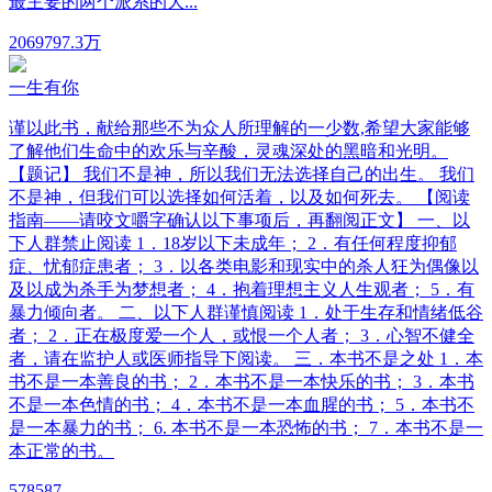
最主要的两个派系的大...
2069
797.3万
一生有你
谨以此书，献给那些不为众人所理解的一少数,希望大家能够
了解他们生命中的欢乐与辛酸，灵魂深处的黑暗和光明。
【题记】 我们不是神，所以我们无法选择自己的出生。 我们
不是神，但我们可以选择如何活着，以及如何死去。 【阅读
指南——请咬文嚼字确认以下事项后，再翻阅正文】 一、以
下人群禁止阅读 1．18岁以下未成年； 2．有任何程度抑郁
症、忧郁症患者； 3．以各类电影和现实中的杀人狂为偶像以
及以成为杀手为梦想者； 4．抱着理想主义人生观者； 5．有
暴力倾向者。 二、以下人群谨慎阅读 1．处于生存和情绪低谷
者； 2．正在极度爱一个人，或恨一个人者； 3．心智不健全
者，请在监护人或医师指导下阅读。 三．本书不是之处 1．本
书不是一本善良的书； 2．本书不是一本快乐的书； 3．本书
不是一本色情的书； 4．本书不是一本血腥的书； 5．本书不
是一本暴力的书； 6. 本书不是一本恐怖的书； 7．本书不是一
本正常的书。
57
8587