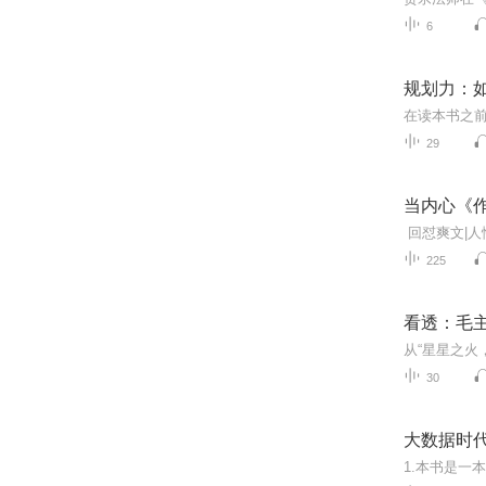
6
规划力：
29
当内心《作
225
看透：毛
30
大数据时