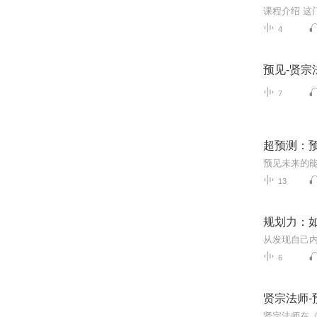
课程介绍 
4
预见-贤宗
7
超预测：
13
规划力：
6
贤宗法师-