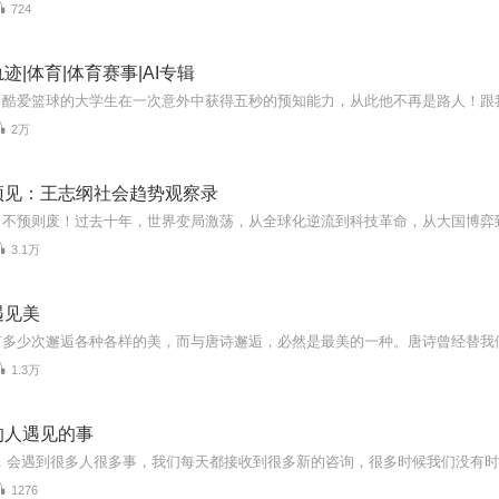
724
迹|体育|体育赛事|AI专辑
2万
预见：王志纲社会趋势观察录
3.1万
遇见美
1.3万
的人遇见的事
1276