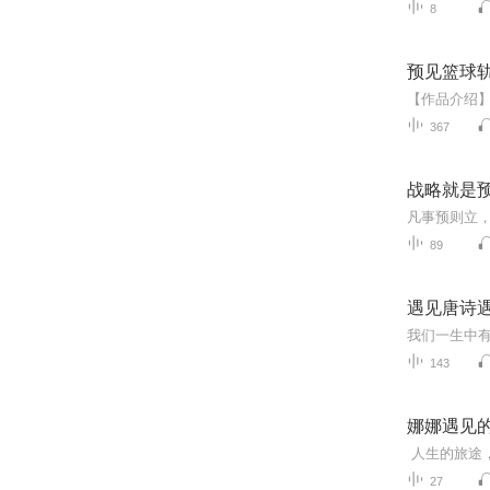
8
预见篮球轨
367
战略就是
89
遇见唐诗
143
娜娜遇见
27