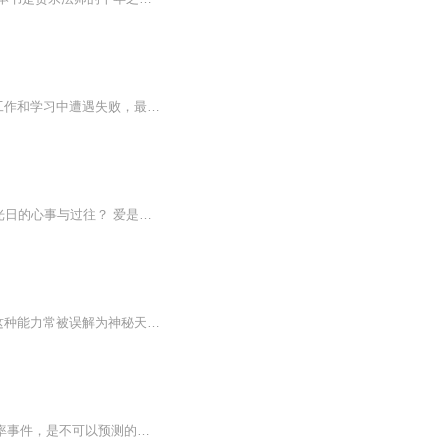
在读本书之前，我根本就不知道什么是“规划力”，甚至连概念都没听说过！所以，经常会在工作和学习中遭遇失败，最后都把失败的原因归结于自己才华不够，或者努力不够！读了这本书，作者告诉我们，每个人都有其擅长的规划力。只要发现自我内在的规划力，将...
回怼爽文|人性作祟|爱与背叛 你能预见结局吗？ 是你内心的鬼吗？ 是否每个人，都有不见光日的心事与过往？ 爱是执迷不悟，是鬼迷心窍作了祟。 只要她唤，他就俯首。 …… …… …… 陆知宋爱靳屿，明知前面是万丈深渊，她眼都不眨就往...
从“星星之火，可以燎原”到《论持久战》，毛泽东同志一生中作出过许多惊人的战略预判。这种能力常被误解为神秘天赋，但事实上，它建立在一套严谨、科学、可复现的思维方法之上。本书首次将这套方法系统提炼为五大核心模块：矛盾分析法、调查研究法、实践...
1.本书是一本超越《黑天鹅》的惊世之作。如果说塔勒布认为人类行为是随机的，都是小概率事件，是不可以预测的；那么全球复杂网络权威巴拉巴西则认为，人类行为93%是可以预测的。2. 巴拉巴西的研究是在人类生活数字化的大数据时代基础上进行的，移动电话、...