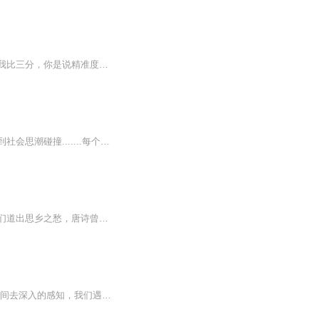
【作品介绍】酷爱篮球的大学生在一次意外中获得五秒的预知能力，从此他不再是路人！跟我比三分，你是说精准度，还是出手速度跟我比传球，你是说神出鬼没，还是出其不意跟我比扣篮！好吧！你赢了！什么？勉扣！那我不怕你！小飞侠说：“打球，总有人要赢，...
凡事预则立，不预则废！过去十年，世界变局激荡，从全球化逆流到科技革命，从大国博弈到社会思潮碰撞.......每个人都在迷茫中追问：中国向何处去？我们该如何自处？。为此，应喜马拉雅平台邀请，我将十年间十余篇直面时代矛盾的文章转化为音频，从《脆弱的...
我们一生中有多少次邂逅各种各样的美，而与唐诗邂逅，必然是最美的一种。唐诗曾经替我们道出思乡之愁，唐诗曾经替我们说出别离之苦，唐诗曾经替我们描摹景物之美……一首唐诗，一个故事，一种思绪……让我们在唐诗中遇见美，发现新的人生之美吧。
人生的旅途，会遇到很多人很多事，我们每天都接收到很多新的咨询，很多时候我们没有时间去深入的感知，我们遇到的人，遇到的事对于我们有什么样的启发和帮助。佛说：在什么时间遇到什么人，遇到什么事，都是安排好的。这个人能否度你，要看自己的缘法和...