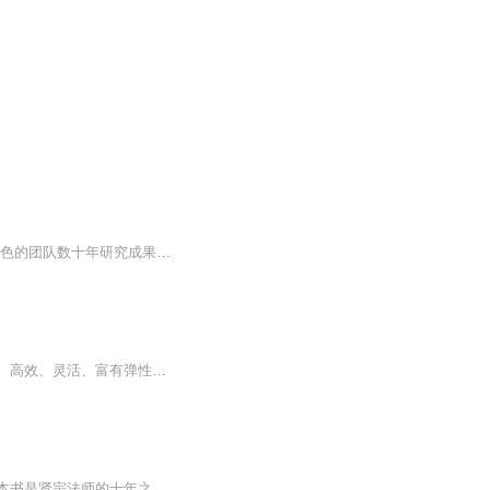
预见未来的能力是99%以上的人群都缺失的，这才是你人生的短板。 美国预测竞赛成绩最出色的团队数十年研究成果的结晶。 在现实世界中，我们每个人都需要预测：想要深入分析未来、思考是否买股票、制定政策、提出新产品构想，或者只是计划一周的饭菜。这样的...
从发现自己内在的规划力开始，一步步预见成功………………※编辑推荐※☆规划力是缜密、高效、灵活、富有弹性的，它或许是你尚不自知的能力。☆如果你认为自己没有规划力，那就失去了走向成功的重要秘诀！☆日本备受欢迎的教育大师斋藤孝在本书中抛开了泛...
贤宗法师在《预见：与未来对话》中具体探讨了关于禅修、人生哲学和内心世界的主题。这本书是贤宗法师的十年之作，被誉为华语世界第一部完整的“禅修六部曲”之一，被都市修行人视为必读经典。他通过分享自己的修行经验和理解，帮助读者打开心灵，触摸真实...