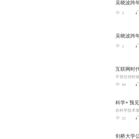
吴晓波跨年
3
吴晓波跨年
2
互联网时
不管任何时
94
科学+ 预
22
剑桥大学