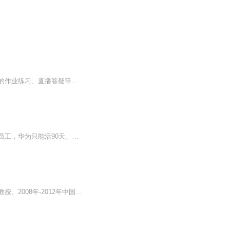
【入圈指南】本课程为线上训练营，只听音频无法完成学习！您付费的内容包括了微信群内的作业练习、直播答疑等服务，购课后请务必【添加萌姐助手微信：mengyakeji007】加助手微信时，请标注来自喜马拉雅课程《2021财富思维圈》，助教将邀请您进群学习。添加...
孙杨无证驾驶，损失超一亿；俏江南因一条鱼绝缘上市，创始人痛苦落泪；任正非变相激励员工，华为只能活90天。这一切事件的背后都暴露出一个公开秘密：危机管理太重要，稍有疏忽就万劫不复。如何预见危机？点击本课，分分钟搞定。
王微，著名危机管理专家。原北大风险与危机管理研究室主任。清华大学继续教育学院主讲教授。2008年-2012年中国最具影响力百强专家第三名