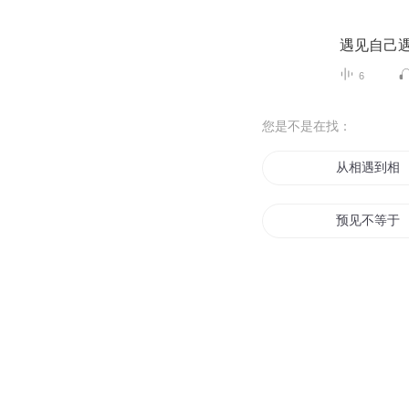
遇见自己
6
您是不是在找：
从相遇到相
预见不等于
不遇倾城不
超能预知
预见天国