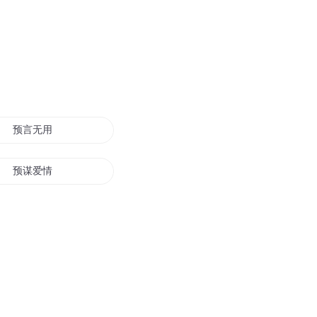
预言无用
预谋爱情
大预知者
上古预言
遇见花开遇见你