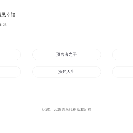
遇见幸福
26
遇
预言者之子
遇见
预知人生
遇你
相遇重遇
他说的都是预言
© 2014-
2026
喜马拉雅 版权所有
太古预言