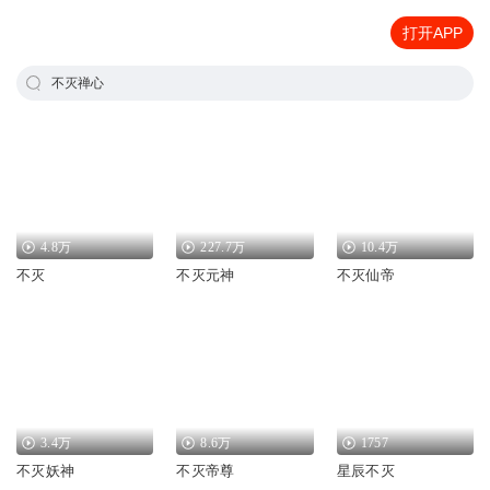
打开APP
不灭禅心
4.8万
227.7万
10.4万
不灭
不灭元神
不灭仙帝
3.4万
8.6万
1757
不灭妖神
不灭帝尊
星辰不灭