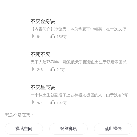
不灭金身诀
【内容简介】冷傲天，本为华夏军中精英，在一次执行开启白起古墓时，却被一颗神秘的珠子给吸收进去，一不留神，直接穿越到了玛雅大陆上，附身到一名废物的私生子身上，到底这颗神秘的珠子背后隐藏着什么秘密呢？为何当年白起会为了这颗神秘的珠子而坑杀了...
94
15.5万
不死不灭
天宇大陆7878年，独孤败天手握凝血出生于汉唐帝国长生谷，血光冲天，败天父母害怕各方势力被此异象惊动打破生活的平静，搬至长风镇，渐渐长大的败天与镇上著名武学世家司徒世家的小姐司徒明月青梅竹马，两小无猜，约定终生相伴，然而，司徒明月离家学武，...
246
2.9万
不灭星辰诀
一个从出生就融活了上古神器太极图的人，由于没有“情”的概念，导致渡动失败，被昆仑镜将其灵魂带到魔法大陆转世。他该如何找到自己的情？【作者/主播简介】作者：星辰之恋，网络小说作家。...
474
10.2万
您是不是在找：
禅武空间
银剑禅说
乱世禅侠