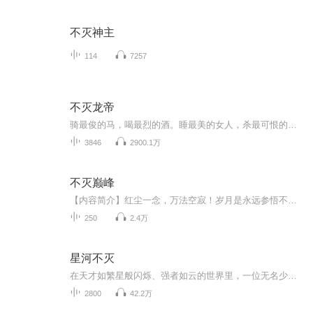
不灭神主
114
7257
不灭龙帝
骑最俊的马，喝最烈的酒。睡最美的女人，杀最可恨的人。身怀绝世血脉，少年自北漠拉棺而来，他要将世上神魔全部埋葬。撒弥天大谎，背一世骂名，他万里独行，伴魔乱舞。只为男儿一诺。跨千山万水，闯九天十地，斩尽天下英豪，他誓要归来。只因她仍守着孤城。
3846
2900.1万
不灭巅峰
【内容简介】红尘一念，万法空寂！岁月是永远参悟不透的道，这世上有谁能不死不灭？红颜白发，英雄悲歌！修行是一条永无止境的路，也没有谁能够不朽。天荒七域，浩瀚无穷，传说，那里却埋葬有长生不灭之秘。萧青，一个不知来自何处的失忆少年，为寻回遗失...
250
2.4万
星河不灭
在天才如繁星般闪烁、强者如云的世界里，一位无名少年凭借神秘的天辰万象诀，开启了星辰冲窍、月华养魂、阳火淬身的修炼之路。他熔炼银河血，成就不灭恒星体，以手中三十三重天秘术，独步天下。面对神道与武道的巅峰对决，他以无双霸道之力，一步步登临绝...
2800
42.2万