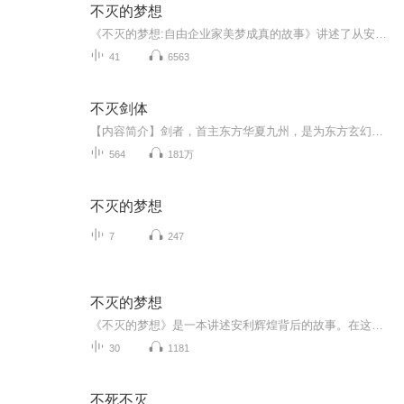
不灭的梦想
《不灭的梦想:自由企业家美梦成真的故事》讲述了从安利公司创始人到普通经销商的一个个奋斗故事，展现了他们通过安利事业追逐和实现自己梦想的过程。读者通过安利背后的这些故事，不仅能对安利的运作方式有更深刻的了解，同时也能了解到应该如何通过自身的努力去实现梦想。 作者：（美国）查尔斯·保罗·康恩（Charles Paul Conn） 译者：朱鹰加V信： 13588859502, 你将获得更多关于学习成长实现财务自由和时间自由旅程的秘籍，同时与更多志趣相同的书友一起践行有钱有闲有保障...
41
6563
不灭剑体
【内容简介】剑者，首主东方华夏九州，是为东方玄幻。剑者，再号百兵之君，凌驾诸般利器。这里是剑神大陆，千宗林立，这是一个宗门割据的世界。在这片大陆上，剑者聚剑元，化剑气，凝剑罡，合剑芒，定剑域，乃至劈山断岳，剑分江河！ 这里不仅有宝贵的剑池...
564
181万
不灭的梦想
7
247
不灭的梦想
《不灭的梦想》是一本讲述安利辉煌背后的故事。在这本书中，康涅带领读者透过现象探寻安利帝国独特的运作系统，以及那些建立帝国极富创造力的男人和女人们。康涅著作的书，曾多次登上《纽约时报》畅销书排行榜，如《超凡的自由》。作为全美信誉最佳的安利...
30
1181
不死不灭