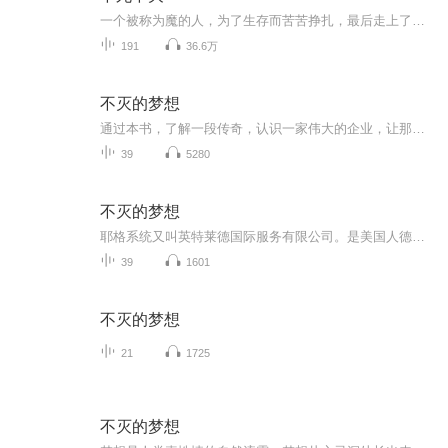
一个被称为魔的人，为了生存而苦苦挣扎，最后走上了一条抗天之路……
191
36.6万
不灭的梦想
通过本书，了解一段传奇，认识一家伟大的企业，让那些带着有色眼镜的人了解一个行业的真相
39
5280
不灭的梦想
耶格系统又叫英特莱德国际服务有限公司。是美国人德士特·耶格创建的。它是一家著名的全球性咨询及教育培训机构，专门研究在信息化时代，人们应如何正确的思考和如何创业，为希望创业的家庭和个人提供2-5年的事业规划及咨询服务。这是一个百万富翁的联合企业，是一座没有围墙的成人培训大学。这家公司在全球范围内提供各种各样的培训与咨询服务，提供世界上最新的书籍、光盘和培训服务。这里凝聚了世界上成功者们的智慧和宝贵的经验。它的培训内容在世界营销领域处于领先地位。悦享听书友会---用15年的时间影响一亿中国人读书，帮助1000户家庭实现财务自由。积极的影响这个世界，一起来吧!链接希望，点亮生活！确认过眼神，你是对的人。添加微信请注明“喜”微信：麒麟yager-soho
39
1601
不灭的梦想
21
1725
不灭的梦想