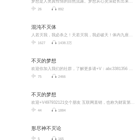
梦想是人类真性情的自然流露。梦想从心灵深处长出来，但同样也可能毫不费地消亡。一个人，一无所有，要创造亿万财富、要成就千秋伟业、要激励更多的后来者，怎样开始？从梦想开始！这就是本书的答案。保罗·康恩在书中讲述了很多梦想真的故事。当你细细品...
26
892
混沌不灭体
人若灭我，我必杀之！天若灭我，我必破天！体内九座神秘大殿，让其勇攀巅峰之路！风逸重生破碎仙界，破而后立，成就混沌不灭体
1627
1438.3万
不灭的梦想
欢迎你加入我们的社群，了解更多请+V：abc3381356 《不灭的梦想》是美国作家查尔斯·保罗·康恩创作的企业传记类图书，由九州出版社于2013年8月出版，通过安利公司创始人及经销商的创业案例，系统展现该企业的商业模式与文化理念。书中收录的奋斗故事揭示...
75
2466
不灭的梦想
欢迎+V497932121交个朋友 互联网直销，也称为财富第六波，住家创业，E化直销等多种叫法，然而全世界到目前为止，没有一家直销公司，利用互联网运作真正意义上成功过，甚至很多的领导人带着团队触网之后，人数越来越少，最后得出结论，直销的本质是人与人、...
44
1884
形尽神不灭论
5
165