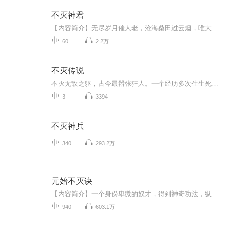
不灭神君
【内容简介】无尽岁月催人老，沧海桑田过云烟，唯大道不灭，长诵古今。万古前岁月，发生了什么，以致祖陆崩析，衍生九陆，无数生灵绝迹，大地遍布疮痍，宛如泣血。埋藏于历史尘埃的秘幸，莫名消失的古生灵，亘古存在的死亡禁区，偶现诡秘的阴霾……少年方...
60
2.2万
不灭传说
不灭无敌之躯，古今最嚣张狂人。一个经历多次生生死死的狂人，迎来了他的又一次重生，到了21世纪。他觉得自己是别人的“祖宗”，而别人却都叫他“小鬼”，自己的后代把他当成小弟弟。性格放荡、做事嚣张的他，如何面对崭新的人生？已经活得不耐烦的他，如...
3
3394
不灭神兵
340
293.2万
元始不灭诀
【内容简介】一个身份卑微的奴才，得到神奇功法，纵横万古、不死不灭！仙道、魔道、妖道、万族林立，惊才绝艳之辈辈出，百家争鸣，百花齐放。神通惊世，光华璀璨，弹指间毁天灭地。这是一个浩瀚无边的玄幻世界，光怪陆离，充满了无穷尽的神秘。强者可遨游...
940
603.1万