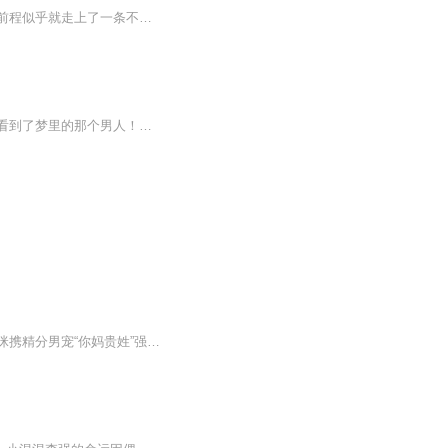
【内容简介】都说路途艰巨，坑洼不平，我的人生也如此，从未平过。短短一个月里，我的前程似乎就走上了一条不归路，月初接了个大单子，不到两天就被客户撤回，月中女朋友还给了我一顶绿帽跟有钱人在一块了，直到月尾，业绩最差的我还让公司给裁掉。就这样...
【内容简介】手贱招惹了一只黑猫，居然夜夜被鬼压床……听了朋友的劝去找人驱邪，居然看到了梦里的那个男人！今天大雨，我回家的时候天已经黑透了，合租的李婷婷去男友那边和人家拥抱取暖去了，而我只有一床电热毯。一个人无聊，雨又下的大，我早早就睡下...
第一季奇葩女子赵大咪遭遇原房东翻番涨价，差点流落街头时捡到一处低价优质房源。赵大咪携精分男宠“你妈贵姓”强势入住后，发现此房是名副其实的“凶宅”！一起住的房东李程面黑、心冷、腹黑、别扭，三不五时来借住的泡泡雌雄同体，嚣张、毒舌、傲娇、跋...