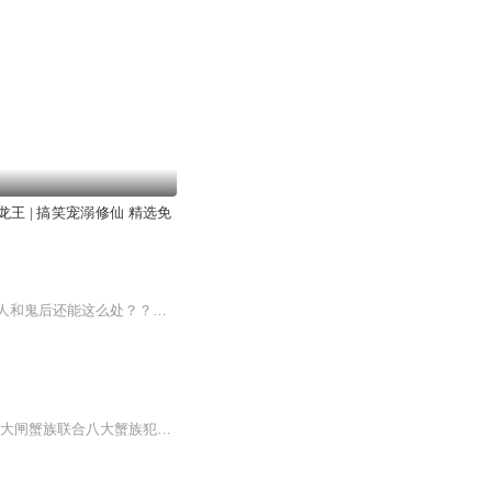
王 | 搞笑宠溺修仙 精选免
小镇女孩在市郊区租了间房，没想到室友竟是一群鬼……但是，怎么一点也不恐怖呢……这人和鬼后还能这么处？？？跟别的鬼故事不一样呀！
【内容简介】高小君发现自己的房东是个龙王之后，表示压力山大。第一天：“不好啦敖总，大闸蟹族联合八大蟹族犯上作乱，蟹联军都打到门口啦！”敖孪：“准备一下，今晚吃大闸蟹。”第二天：“不好啦敖总，发大水了，您的龙王庙和无敌江景豪宅都被淹啦！”...