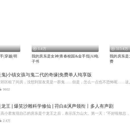
1.4万
515.4万
|穿越|明
我的房东是女神|青春校园&金手指|AI电
我的房东是龙
子书
费
鬼|小镇女孩与鬼二代的奇缘|免费单人纯享版
9602
龙王 | 爆笑沙雕科学修仙 | 苻白&沨声领衔丨多人有声剧
2.4万