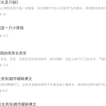
医生是只猫2
521
我是一只小黄猫
4.1万
| 我的绝美女房东
7.3万
房东|都市暧昧爽文
81万
美女房东|都市暧昧爽文