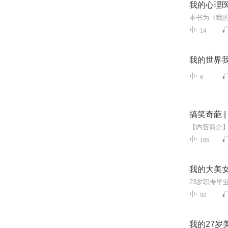
我的心理
14
我的世界
6
搞笑奇葩 
165
我的大美女
92
我的27岁