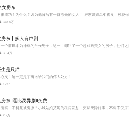
美女房东
378.8万
女房东丨多人有声剧
33.4万
医生是只猫
的心灵！这一定是宇宙送给我们的伟大处方！
1737
房东II逗比灵异剧II免费
2.7万