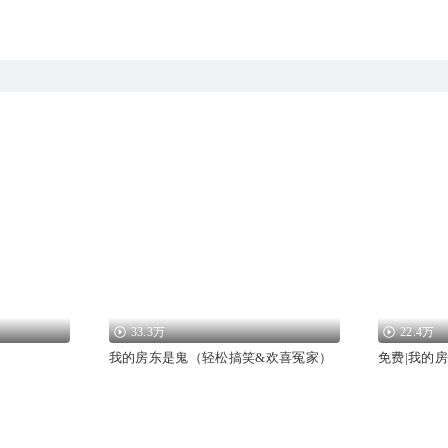
33.3万
22.4万
我的房东是鬼（轻松搞笑&欢喜冤家）
免费|我的