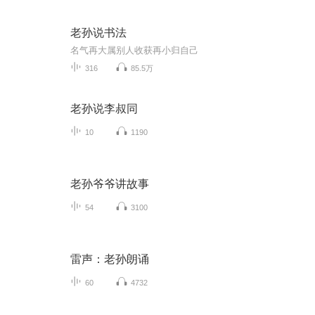
老孙说书法
名气再大属别人收获再小归自己
316
85.5万
老孙说李叔同
10
1190
老孙爷爷讲故事
54
3100
雷声：老孙朗诵
60
4732