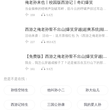
俺老孙来也丨校园版西游记丨奇幻爆笑
当金箍棒的铿锵声划破耳畔，筋斗云的呼啸声掠过耳边，《俺老孙来也》音频版带你开启一场声临其境的西游之旅！翻山越岭不怕难，大圣走进校园帮你实现心愿。在音频故事中，大圣不再是遥远的神话英雄，而是课间陪你探讨难题的“伙伴”，是考前帮你打气的“战...
159
5.6万
西游之俺老孙誓不出山|爆笑穿越|超爽系统|颠覆西游
活动来袭： 活动一：送月票领红包 为《西游之俺老孙誓不出山》专辑送月票，上架30天内：月票达3千，月票总榜前三送8.8元红包。月票达5千，月票总榜前三送28.8元红包。月票达1万，月票总榜前三送68.8元红包。活动二：订阅加五星好评抽VIP卡 专辑五星评价每...
227
853.6万
【免费版】西游之俺老孙誓不出山|爆笑穿越|超爽系统
我去，我怎么穿越成猴子了？还是被压在五行山下的那只猴子？观音菩萨：孙悟空，你到底出不出山？楚星泽：不行，俺老孙罪孽深重，还要再压五百年。哼，俺老孙现在有系统才不去你那所谓的西天呢，什么如来，什么观音，统统都给俺老孙跪着!!!!现代人楚星泽无...
161
9.6万
您是不是在找：
孙悟空转生日记
他叫孙小二
孙大仙儿
西游记转生孙大圣
三国公孙康
我的爱人孙悟空