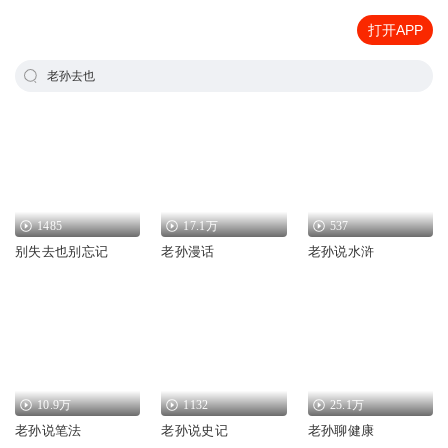
打开APP
老孙去也
1485
17.1万
537
别失去也别忘记
老孙漫话
老孙说水浒
10.9万
1132
25.1万
老孙说笔法
老孙说史记
老孙聊健康