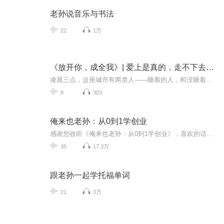
老孙说音乐与书法
22
1万
《放开你，成全我》| 爱上是真的，走不下去也是真的
凌晨三点，这座城市有两类人——睡着的人，和没睡着的人。睡着的人做着梦，梦里有旧爱有新欢。没睡着的人醒着，醒着的人只需要熬过今夜。情感心理咨询师林曦，接过三百多个深夜来电。那些眼泪、挣扎、不甘、绝望，都被她收进这本笔记里。她说，我不是专家...
8
303
俺来也老孙：从0到1学创业
感谢您收听《俺来也老孙：从0到1学创业》，喜欢的话，记得要订阅哦！想收听我的其他节目，请点击下方的“关注”第一时间获取最新的节目动态。本节目提供最接地气，最实操且最系统的的创业方法，让你在创业的路上少走弯路！
35
17.3万
跟老孙一起学托福单词
21
3万