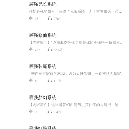
最强兄长系统
渡劫身死的白月尘获得了兄长系统，为了恢复修为，必须在各个平行世界作为主角的哥哥，帮助主角完成未能完成的遗憾。而崇尚简单粗暴的白月尘采用最直接的办法。狐妖小红娘世界你想要人妖两族有朝一日能够和平共处？没问题，我让你来做他们唯一的王，谁不听...
13
2764
最强修仙系统
【内容简介】“说我混吃等死？那是你们不懂得一条咸鱼到底有多快乐吧！”大四毕业的陈长安刚刚开始他快乐的死宅生活，可谁想到一下子给整穿越咯！自己这也没男主人设呀？出去练级怕是走不出新手村吧！“叮，宿主已开启无敌领域！只要在领域内宿主天下无敌...
757
32.6万
最强装逼系统
来自亘古家族的林烨，因为太过低调，一直被认为是家族废物。但究其原因，却因为一个系统，那就是‘最强装逼系统’。 终于在家族大典上，‘最强装逼系统’被开启，从此林烨走上了一条装逼的道路。 林烨我想低调！ 系统装逼，你必须装逼！ 林烨我真的想低调！ 系统你不仅要装逼，还要装大逼，当着全世界人的面装逼！但请你记得，装逼要从小事做起，逐步养成遇事装逼的习惯，这样才能成为一代装逼王！ 【在富二代面前，你不装逼？ 在官二代面前，你不装逼？ 在美女面前，你不装逼？ 在明星面前，你不装逼？】 林烨放我出去，我要装逼
48
1.1万
最强梦幻系统
【内容简介】这里是梦幻西游与洪荒仙侠的大碰撞，这里有大妖孙悟空和上仙紫霞仙子的凄美爱情，还有灵台方寸山，斜月三星洞-菩提老祖广招门徒？！别人练功我打怪，别人打怪我嗑药，看李长空在梦幻西游系统的帮助下，修为一路飙升，爆打满天神佛！【作者/主...
95
5.4万
最强打脸系统