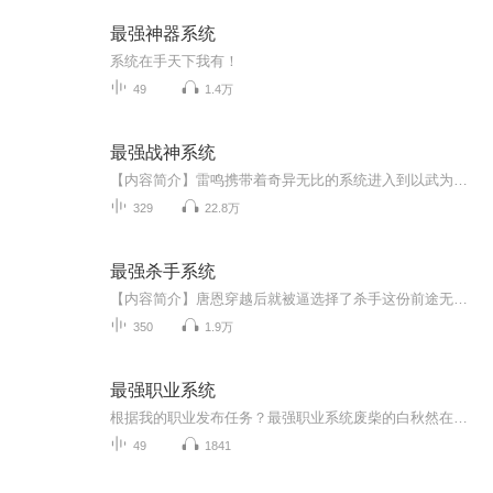
最强神器系统
系统在手天下我有！
49
1.4万
最强战神系统
【内容简介】雷鸣携带着奇异无比的系统进入到以武为尊的异界，该何去何从？利用神秘的系统将自己打造成世间最强身体，踏着皑皑白骨踏上武道山顶，那属于王者的神座。怀揽娇人，笑看天下。【作者/主播简介】作者：夜听雨，网络小说作家。主播：声刻时光工作...
329
22.8万
最强杀手系统
【内容简介】唐恩穿越后就被逼选择了杀手这份前途无亮的工作，“你有当杀手的天赋。”唐恩：“呃，我还有这天赋？”“是的，你长相够普通，这点很符合。”“……”唐恩，“可是我连鸡鸭都没杀过。”“没关系，杀手不需要杀鸡鸭，杀人就可以。” “……”...
350
1.9万
最强职业系统
根据我的职业发布任务？最强职业系统废柴的白秋然在灵能大陆，却无异能，只能靠打工勉强活着，在照相馆的相机却让这一切发生了改变！
49
1841