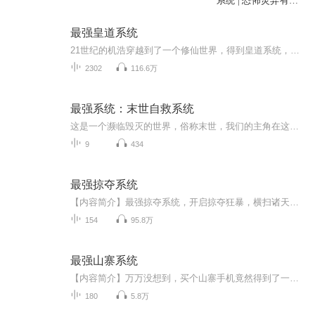
系统 | 恐怖灵异有声
剧
最强皇道系统
21世纪的机浩穿越到了一个修仙世界，得到皇道系统，召唤出各种神仙出来帮忙作战，让他一步一步走向神帝巅峰
2302
116.6万
最强系统：末世自救系统
这是一个濒临毁灭的世界，俗称末世，我们的主角在这个世界里是一位大一学生，看着家园被毁，亲人们被害，自己也因为一些原因离开了这个世界，他心有不甘，但他也意外重生了，还拥有了一个不靠谱，呸，最强系统。看他如何手抓系统带着伙伴，在末世存活下去...
9
434
最强掠夺系统
【内容简介】最强掠夺系统，开启掠夺狂暴，横扫诸天万界，掠夺无尽气运！灵丹妙药，神兵利器，武技功法，无上灵根，逆天血脉，绝世修为，统统掠夺！【作者/主播简介】作者：英雄技能，网络小说作家。主播：本音物语。【购买须知】1、本作品为付费有声书，...
154
95.8万
最强山寨系统
【内容简介】万万没想到，买个山寨手机竟然得到了一个强大的山寨系统！金钱、美女、强大技能，只有陈博想不到，没有系统做不到！【作者/主播】作者：深沉的麻罗，网络小说作家。主播：暖YOUNG文化【购买须知】1、本作品为付费有声书，前28集为免费试听，购...
180
5.8万