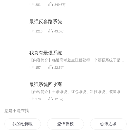
881
849.6万
最强反套路系统
1210
43.5万
我真有最强系统
【内容简介】临近高考差生江哲获得一个最强系统于是，身怀系统的江哲牛逼大发了！ 江哲：“我只想小小的装X，你别拦我，拦我，我砍死你”【作者/主播简介】作者：石衿，网络小说作家。主播：寐声寐影工作室【购买须知】1、本作品为付费有声书，前47集为免...
157
22.8万
最强系统回收商
【内容简介】土豪系统、红包系统、科技系统、装逼系统、运气系统、直播系统、穿越系统……主神系统。他强任他强，老子系统回收商！【作者/主播简介】作者：风云渡，网络小说作家。主播：红烧鲶鱼【购买须知】1、本作品为付费有声书，前54集为免费试听，购...
270
12.5万
您是不是在找：
我的恐怖世界
恐怖夜校
恐怖之城