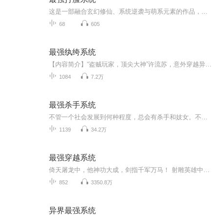
这是一部融合玄幻修仙、系统逆袭与萌系元素的作品，以废柴少女苏小萌的成长为主线，讲述了她意外绑定 “打脸系统” 后，在仙萌界一路破除阴谋、逆袭崛起，并揭开前世今生秘密的故事。喜剧与热血交织！伏笔与反转密集！情节跌宕起伏，带你走进玄幻的打脸世界！
68
605
最强纨绔系统
【内容简介】“盗贼玩家，顶尖大神”许流苏，意外穿越异界，重生大装逼时代！可惜，他却穿越到了一个纨绔少爷的身上。“叮，宿主表慌，您只负责装逼，其他的，交给系统！”咦，桥段不俗，本少喜欢！从此，许流苏一路高歌，势如破竹。装最爽的逼，打最狂的...
1084
7.2万
最强杀手系统
不管一个社会发展到何种程度，总会有杀手和妓女。不用把前者想的过于神秘，也不用把后者想的如何卑贱，那不过是份工作。 唐恩穿越后就被逼选择了杀手这份前途无亮的工作， “你有当杀手的天赋。” 唐恩：“呃，我还有这天赋？” “是的，你长相够普通，这点很符合。” “……”唐恩，“可是我连鸡鸭都没杀过。” “没关系，杀手不需要杀鸡鸭，杀人就可以。” “……”
1139
34.2万
最强穿越系统
倚天屠龙中，他神功大成，剑指千军万马！ 射雕英雄中，他结束乱世，铸就无上传说！ 天龙八部中，他大战群雄，夺得天下第一！ 神话、风云、斗破、遮天......每一个世界都留下了他的足迹，每一个世界都有着他的传说！ 穿越诸天，纵横万界，只寻一敌，只求一真！ 糖糖直播间：FM：1382772 糖糖直播家族群：企鹅：65017147
852
3350.8万
异界最强系统