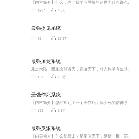
【内容简介】什么，你问我学习灵技的速度为什么那么快？呃，你说的是技能吧，这当然是一点就会的，难道你不是？什么，你问我修炼难道没有瓶颈？呃，你说的应该是转职任务吧？ 【作者/主播】作者：雷杀 代表作《网游之神话重临》主播：白小宝baby【购买须...
1257
4.5万
最强捉鬼系统
86
17.9万
最强屠龙系统
龙之大陆，巨龙凌驾诸天，霸凌天下，对人族掌有生杀大权。地球上一个曾经叱咤风云的人物，被手下出卖，魂穿龙之大陆，秦唐帝国，冠军侯第十三子宁奇身上，并且激活了最强屠龙系统，从此改变命运。肩扛屠龙刀，手持诸神剑，诛敌屠龙，碾压三界。世家子弟，宗门天才，龙族强者，统统一招！妈的，还有谁...
123
1.3万
最强作死系统
【内容简介】忽然捡到了一个不作死，就会死的信仰系统，于是李亚飞的刺激人生，从上课当众表白美女班主任，轰动全校开始..... ---------- 各种惹事装逼刺激而又惊险，不好看来打我！【作者/主播】作者：疯言易语主播：清一色有声工作室【购买须知】1、本作...
353
3.9万
最强反派系统
【内容简介】什么是反派？是拳倾天下，纵横一世，还是万人皆敌，搅动风云？重生一世，大反派系统加身，苏信可以获得前世武侠世界当中所有的反派人物功法和武技。前世惨遭横死，这一世自己要做，就要做那最狠、最强的大反派！人皆言我恶，那我便凶残到底！...