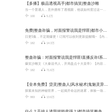
【多播】极品透视高手|都市搞笑|整蛊沙雕
当一个普通人，意外拥有了透视眼，他该如何度过这一生？ 选择有很多，所谓”醒掌天下权，醉卧美人膝“不失为上上之选，我定为之而努力！作者简介：不当王八CV简介：上官雪远：经常摇摆于正常与不正常之间的读书爱好者。酸不溜丢小糖糖：有能力，有想法，能...
100
5.2万
免费|整蛊诈骗，对面报警说我是悍匪|都市小说&直播&反诈
日更5集，不定期爆更！订阅可以收到更新提醒哦~ 【内容简介】 江凡，一名小主播，意外激活神秘直播系统，赋予他声音模仿与神探洞察力。直播间的点赞成真，诈骗犯在他犀利的目光下无所遁形。从平凡到英雄，他从只为生存直播，转而肩负起反诈骗的大旗，与好...
182
14.3万
整蛊诈骗：对面报警说我是悍匪I直播反诈I系统文
爆笑沙雕文《大秦说书人，开局盘点十大皇帝》【内容简介】十八线小主播江凡绑定直播系统后开启反诈人生。 开局接到骗子电话， 牵扯到境外毒品走私？？ 要他配合调查， 江凡利用神级嗓音技能，模仿多个毒枭声音，骗子直接被吓尿！ 直接打电话自首。 骗子：...
182
71.6万
【全本免费】贷灵|整蛊人|风水秘术|鬼魅灵异|恐怖玄幻|神秘未知
探索未知的神秘世界，一起揭开命运的迷雾，体验一场惊心动魄的玄幻冒险！ 简介一位被预言活不过二十岁的年轻风水师，凭借超凡能力，揭开古老秘术与现代都市的神秘面纱。在阴阳交错的边缘，他与诡异灵物斗智斗勇，探索生死，改写命运。每一次选择，都可能是...
993
13.6万
什么？干掉人渣我就能变强？|都市搞笑整蛊爽文