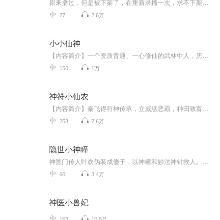
原来播过，但是被下架了，在重新录播一次，求不下架，求不下架，求不下架，求打赏，求打赏，求打赏
27
2.6万
小小仙神
【内容简介】一个资质普通、一心修仙的武林中人，历经千辛万苦拜入修仙门派，在有天才之称的众同门面前，他又将何去何从？看他如何以自身的努力，还有那么一点点运气，在修仙大道上走的更远。 【作者/主播】作者：夏水长天，网络小说作家。主播：大壮工作...
150
1万
神符小仙农
【内容简介】秦飞得符神传承，立威惩恶霸，种田致富，治病救人，无所不能！原先高高在上的女总裁，女医生，女教授纷纷前来请教，人生好不快意。【作者/主播】作者：河间飞道，网络小说作家。主播：周同学的书【购买须知】1、本作品为付费有声书，前50集为...
253
7.6万
隐世小神瞳
神医门传人叶欢伪装成傻子，以神瞳和妙法神针救人。他护小小免遭林彦欺负，为苏老爷治病。于退婚风波、家族纷争中坚守正义，在与各方势力纠葛里施展医术，尽显其传奇经历与不凡智慧。
60
3.4万
神医小兽妃
163
10.9万