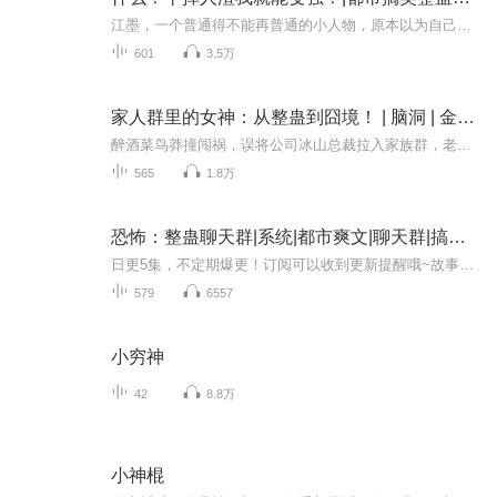
江墨，一个普通得不能再普通的小人物，原本以为自己的人生会在平凡中度过，直到被无情辞退；又在女友的生日当天被分手，还被嘲讽“穷”。脑海里突然响起一个机械声：“反人渣系统已开启！”从天而降的系统，不仅送给他100万现金、虚拟现金和一套高科技录像...
601
3.5万
家人群里的女神：从整蛊到囧境！ | 脑洞 | 金手指 | 精品
醉酒菜鸟莽撞闯祸，误将公司冰山总裁拉入家族群，老妈秒发百日照认作儿媳！一句"听说你很开放"引爆高冷女神当场石化，酒醒惊见系统无情踢出群聊。这荒唐乌龙是笑死全场还是逆袭真爱？倒霉蛋手滑牵红线，高能反转等你揭晓——当职场菜鸟撞上女王心，谁说误...
565
1.8万
恐怖：整蛊聊天群|系统|都市爽文|聊天群|搞笑|AI电子书
日更5集，不定期爆更！订阅可以收到更新提醒哦~故事简介牧尘是一个刚刚进入公司实习的大学生，因为被前女友羞辱，意外进入了恐怖整蛊聊天群。他合理利用聊天群，成功吸引美女总裁，并且帮助美女总裁扩大了公司规模。作者介绍作者：妖弈，奇迹作者，作品《...
579
6557
小穷神
42
8.8万
小神棍