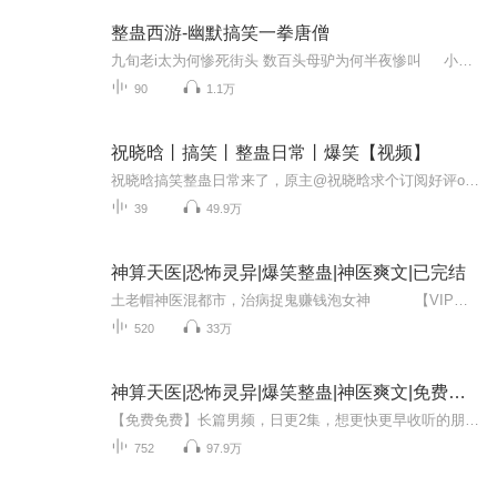
整蛊西游-幽默搞笑一拳唐僧
九旬老i太为何惨死街头 数百头母驴为何半夜惨叫 小卖部安全套为何屡遭黑手 女生宿舍内裤为何频频d失窃 连环强奸母猪案究竟是何人所为 老尼姑的门夜夜被敲究竟是人是鬼 数百头母狗意外身亡背后又隐藏着什么 这一切的背后!!是人性的扭曲还是道德的沦丧?是性的爆发还是饥渴的无奈 敬请关注今晚八点C道[阿佳的不归之路]让我们跟随镜头走进变态狂的内心世界....
90
1.1万
祝晓晗丨搞笑丨整蛊日常丨爆笑【视频】
祝晓晗搞笑整蛊日常来了，原主@祝晓晗求个订阅好评o订阅的都是yyds
39
49.9万
神算天医|恐怖灵异|爆笑整蛊|神医爽文|已完结
土老帽神医混都市，治病捉鬼赚钱泡女神 【VIP免费】 日更5集，早6点+晚5点，准时更新！ 订阅才能收到更新提醒哦~~后边超惊险、更大反转！ 不定期加更、爆更！！ 【内容介绍】 农村娃刘天宝，带着全村人的希望进城了，准备闯荡一...
520
33万
神算天医|恐怖灵异|爆笑整蛊|神医爽文|免费精品剧
【免费免费】长篇男频，日更2集，想更快更早收听的朋友，请到“VIP精品免费专辑”去收听https://xima.tv/1_gAP47a?_sonic=0 此VIP专辑，已完结订阅才能收到更新提醒哦~不定期加更、爆更！！
752
97.9万