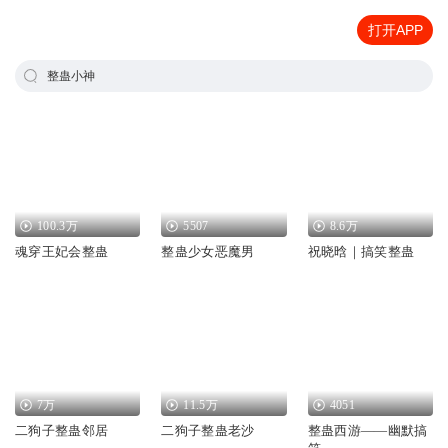
打开APP
整蛊小神
100.3万
5507
8.6万
魂穿王妃会整蛊
整蛊少女恶魔男
祝晓晗｜搞笑整蛊
7万
11.5万
4051
二狗子整蛊邻居
二狗子整蛊老沙
整蛊西游——幽默搞