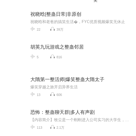
笑
祝晓晗|整蛊日常|非原创
祝晓晗和老爸的搞笑生活�，FYC优质视频爆笑无休止
22
39万
胡英九玩游戏之整蛊邻居
5
816
大隋第一整活师|爆笑整蛊大隋太子
爆笑穿越之旅开启异界生活
13
606
恐怖：整蛊聊天群|多人有声剧
【内容简介】牧尘是一个刚刚进入公司实习的大学生，因为被前女友羞辱，意外进入了恐怖整蛊聊天群。 他合理利用聊天群，成功吸引美女总裁，并且帮助美女总裁扩大了公司规模。【作者/主播】作者：妖弈主播：初心_Diana、苏毓、尘尘【购买须知】1、本作品为付...
113
2.1万