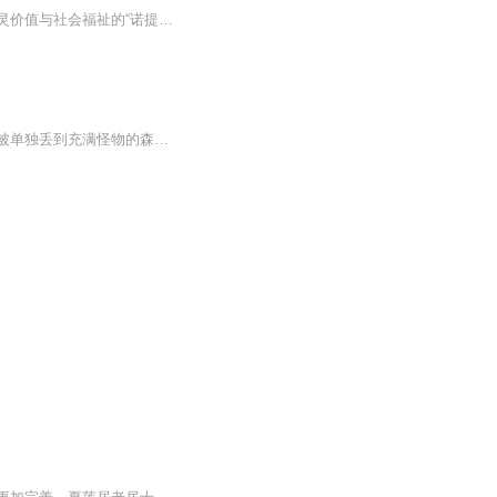
一个让你看见奇迹、超越极限、心想事成的秘密境地。本书曾经与《秘密》同获提升人类心灵价值与社会福祉的“诺提勒斯书奖”。我们到底有多大力量可以改变这个世界？献给一直也在寻找答案的你！1944年，量子理论之父马克斯.普朗克用“母体”这个词震撼了全世...
【内容简介】伏翔很倒霉，别人跳楼，死的却是他。穿越到了一个重力千奇百怪的世界，却被单独丢到充满怪物的森林。为了获得活下去的力量，为了获得回归的可能，他不得不奋发了。【作者/主播简介】作者：一条废柴主播：烨烨升辉书院【购买须知】1、本作品为...