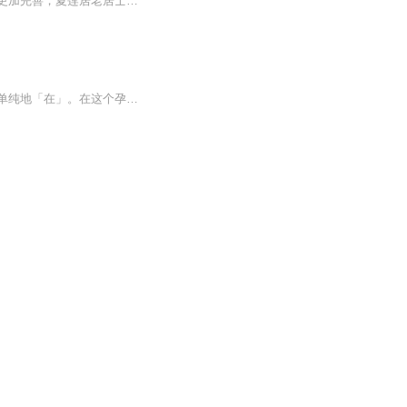
《无量寿经》现存有五个版本，大多内容不够全面，曹魏康僧铠的本子流行较多，为使经本更加完善，夏莲居老居士在保留所有经本原文内容的基础上，进行会集，形成现在的《佛说大乘无量寿庄严清净平等觉经会集本》，可以说从题目到内容都是比较圆满的会集。这...
宇宙正在对我们说话：奇蹟就是这样发生的…有个地方是万物的起源，在那裡，纯能量只是单纯地「在」。在这个孕育真实状态的量子孵化器中，一切都有可能，我们称它为「无量之网」。感恩《无量之网》的作者和系列相关的人员！感恩众行平台的30位传承者老师们...