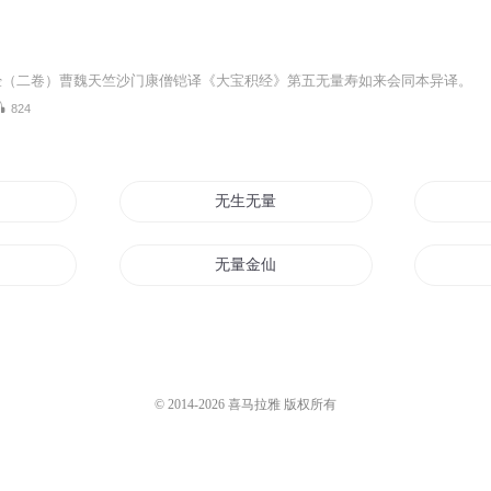
经（二卷）曹魏天竺沙门康僧铠译《大宝积经》第五无量寿如来会同本异译。
824
无生无量
无量金仙
量子中二
无量之主
© 2014-
2026
喜马拉雅 版权所有
剑之重量