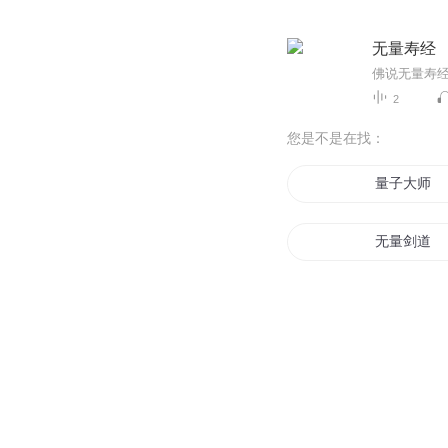
无量寿经
佛说无量寿
2
您是不是在找：
量子大师
无量剑道
量子战神
血海量天
无量圣尊