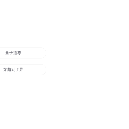
量子道尊
穿越到了异界无量天仙
无量万界
无量你个大天尊
量子修仙