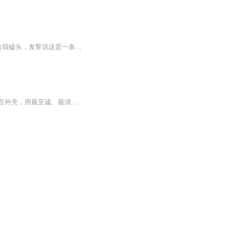
我的爷爷是个老骗子，为了让我继承他的“神棍”事业，他不惜用各种手段骗我回家。他甚至给我磕头，发誓说这是一条能发大财的路，还让我相信这是家族的荣耀和使命。在他的百般劝诱下，我半信半疑地入了行，可一旦踏入这条路，他却告诉我一个惊人的真相：作...
这一版《无量寿经》白话音频，旨在将净土宗最核心的经典化繁为简。我们剥落了艰涩的文言外壳，用最至诚、最清净的声音，为您还原阿弥陀佛四十八大愿的宏伟蓝图。无论您身处何方，戴上耳机，即刻步入那片金沙布地、七宝池盛的清净国土。让佛陀的慈悲愿力化...