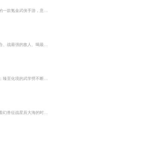
【内容简介】天地为熔炉，万物为薪炭。武道没落，妖魔四起，乱世人命贱如狗。前世策划的一款氪金武侠手游，意外成了宁休脑海中的异能。灵犀指、降龙掌、无定三绝、三尊封神剑、吞天灭地七大限......既然世间已沦为地狱，那便杀出一片净土，以杀止杀。文字...
武道之途谁为峰，一见子锋道成空！坚韧少年林子锋执掌逆天武魂强势归来，御八荒、扫六合、战最强的敌人、喝最烈的美酒、吃最上等的珍馐！登临世间最高峰，俯瞰天下英雄！
做了十几年家传道士的曹安，只学了请神术和武学。大圆满的请神术下山驱邪差点被人打死；臻至化境的武学劈不断一块青砖……以至于他一直以为自己修炼的东西有问题。直到魂穿高武世界后，才发现，原来出问题不是修炼的内容，而是世界。
【内容简介】东城开新书了，幻兽培育专家。在未来的世界，幻想驾临现实。当战灵们驾驭着幻兽征战星辰大海的时候。一家名为幻兽培育专家的幻兽咨询连锁店开满了整个人类文明。你想让幻兽快速晋级么？你想成为黄金战灵走上人生巅峰么？你想让你的幻兽拥有王...