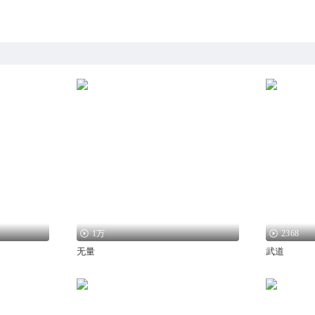
1万
2368
无量
武道