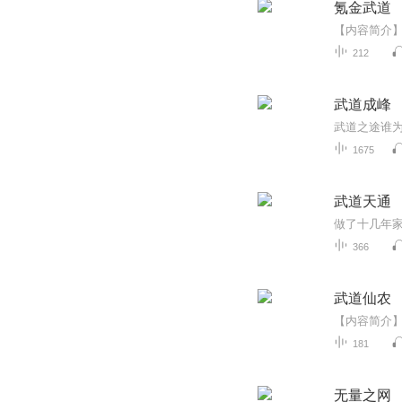
氪金武道
212
武道成峰
1675
武道天通
366
武道仙农
181
无量之网