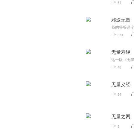
64
邪途无量
373
无量寿经
48
无量义经
94
无量之网
9