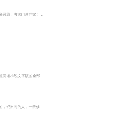
【内容简介】最强兵王含恨离开部队，消失八年后，强势回归都市，掀起腥风血雨！拳打富豪恶霸，脚踏门派世家！ 嚣张狂少历练花都，美女如云来者不拒。 女神校花未婚妻，教师警花；明星杀手女刺客，总裁御姐女且看最强狂少如何纵横都市，书写他的江湖传奇！【制作简介】 作者：老黄 播音：骚猫【购买须知】1.本作品为付费有声书，前20集为免费试听，购买成功后，即可收听。每天更2集，共计350集左右。2.版权归原作者所有，严禁翻录成任何形式，严禁在任何第三方平台传播，违者将追究其法律责任。3.如在充值/购买环节遇到问题，可以通过页面右上方按钮，分享至微信内使用微信支付完成购买。4.在购买过程中，如果你有任何问题，可以在微信搜索公众号【bestxmly】或搜索【喜马拉雅付费精品】来随时咨询问题，也可以拨打客服电话：0514-82395811。
【收听须知】1、该专辑免费收听。2、由于音频节目更新的比较慢，收听过程中，如果想快速阅读小说文字版的全部章节，请在微心中搜索公中号【听有文学】，关注后，并在公中号中回复：【208】，便可快速阅读小说文字版全集。 (注意：需要在公中号回复才有效哦）【专辑简介】龙脉大陆，万族林立，宗门无数，武者为尊。强者毁天灭地，弱者匍匐如蚁。少年陈枫，丹田如铁，无法修炼，受尽冷眼。偶得至尊龙血，神秘古鼎，从此逆天崛起，横空出世！娇俏妖狐，冷傲女皇，魔门妖女，神族公主，尽皆入我怀中。修...
修仙分为灵动、筑基、凝丹、元婴、离合、洞玄、分神、渡劫八个阶段，修仙是讲修炼资质的，资质高的人，一般修炼两三个月就能达到灵动，突破筑基，甚至凝聚成丹，资历不高的人，修炼四五个月也是能达到这三个阶段，可苏兮当年却花费了三年的时间，那时很多...