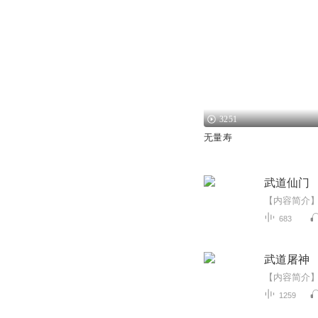
3251
无量寿
武道仙门
683
武道屠神
1259