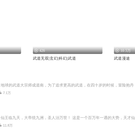
426
10.5万
武道无双|玄幻|科幻|武道
武道漫途
7.1万
11.8万