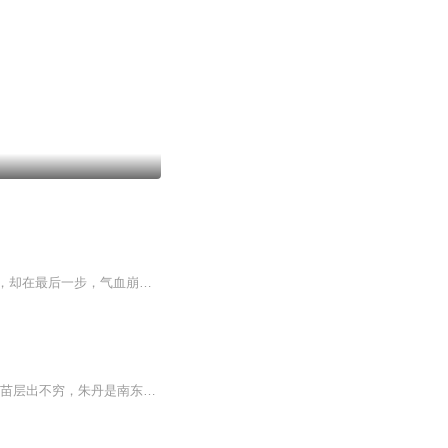
【内容简介】地球的武道大宗师成道南，为了追求更高的武道，在四十岁的时候，冒险抱丹，却在最后一步，气血崩溃，陨落当场。意外重生到另一方世界，前一世未曾走完的道路，这一世继续的走。壮大气血，锻炼筋骨，搬运气息，凝聚精神，掌握神通，待到蓦然回...
【内容简介】仙王临九天，大帝统九洲，圣人治万世！ 这是一个百万年一遇的大势，天才仙苗层出不穷，朱丹是南东黎一个小门派的弟子，因得罪派中二世祖，被逐出门派。朱丹强势崛起，斩杀一切敌人，以千万敌人枯骨铺就证帝之道！ 一剑动九洲，一拳破十天，...