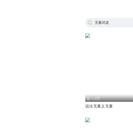
无量武道
1.4万
说法无量义无量