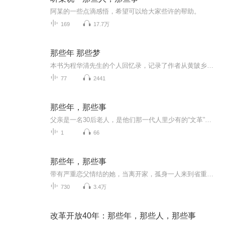
阿某的一些点滴感悟，希望可以给大家些许的帮助。
169
17.7万
那些年 那些梦
本书为程华清先生的个人回忆录，记录了作者从黄陂乡野起步，成长为我国超深基坑支护工程领域领军人物的人生历程。作者生于旧社会、长于红旗下，少年时期即立下走出山村、探索未知的志向。从田野间的放牛娃，到求学路上的求索者，再到岩土工程领域的深耕者...
77
2441
那些年，那些事
父亲是一名30后老人，是他们那一代人里少有的“文革”前的大学生。父亲爱读书，也爱写书，八十多岁仍然笔耕不辍。这些年我没少听他讲人生趣事，早就建议他写出来，近日，他终于开始动笔了，让我们跟随父亲的笔触，一起走进那些年、那些事，一起感受不同人...
1
66
那些年，那些事
带有严重恋父情结的她，当离开家，孤身一人来到省重点高中，彼此相见恨晚地遇到了生命中很重要的两个成年男人时，她会怎样？ 责任上，面对的是改变人生命运的高考；感情上，面对的是两个极其优秀的老师和处处帮着她的班长；伦理上，面对的是道德的底线和做...
730
3.4万
改革开放40年：那些年，那些人，那些事