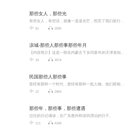
那些女人，那些光
有些女人，有些话，就像一道道光芒，照亮了我们前行的路。愿你眼里有光，勇敢前行。
61
2565
凉城-那些人那些事那些年月
【内容简介】这是一部在内蒙古下乡20多年的天津老知青的回忆录。本部作品的前两集还没有上线的时候，我试着发了下朋友圈，当时就有旧部惊呼：哇，郑部长的小说，快更！也有朋友说，震撼，画面感极强。不言而喻，这些朋友都把我写的这点东西看作是小说。说...
19
3574
民国那些人那些事
曾经有那样一个时代，曾经有那样一批人物。他们那相样地想着，那样地活着。他们离我们今天并不遥远，但他们守护、在意、体现的精神、传统、风骨，已与我们相去甚远。读着他们，我们感觉到恍若隔世；抚摸历史，我们常常浩汉不已。民国时期的那批学人，有着...
22
2864
那些年，那些事，那些遭遇
过往的日记诵读，在广东惠州和深圳漂泊的日子。
111
4166