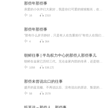
那些年那些事
亲爱的小伙伴们大家好，我是你们可爱的猩猩船长，欢迎大家今天来乘坐猩猩号飞船，飞船即将起飞，请大家系好安全带抓稳坐好，以免被甩出去！~~将将将！~~~落地平安~~~欢迎大家来到猩猩的家园，我是主播月亮的猩猩！~希望大家多来作客！~========================================================终于体会那句...你读过的书中藏着你走过的路...掉下的泪...爱过的人...终于明白...最残忍的魔法是长大！它带走了童心...最温...
16
2310
那些年那些事
“那有什么岁月静好，只是有人在负重前行”有些人在我们的生命中不曾出现，却为我们做了很多很多，那些年的那些事是真实发生的，是一段真实的历史，是不该被我们遗忘的……
4
364
朝鲜往事 | 半岛权力中心的那些人那些事儿
朝鲜在金家已历经三代。无论金家内部的传承，还是朝鲜民众生活的真实现状，都充满了神秘色彩。他们领导人的家庭生活更是隐藏在重重迷雾之中。可以说金家大概是这个世界上最为神秘、统治力最强的家族了。二战结束后，朝鲜半岛被美苏以北纬38度线为界分区占...
1058
538.2万
那些未曾说出口的往事
盛开的蓝花楹、不再说以后、没有说出的原谅、叛逆的鱼、摸骨……通过故事感受主人公的情感生活和经历
58
2578
听某说～那些人，那些事