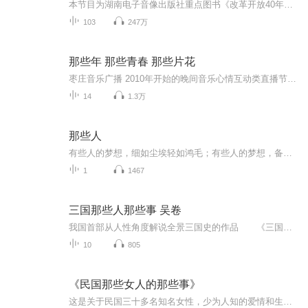
本节目为湖南电子音像出版社重点图书《改革开放40年：那些年，那些人，那些事》的有声版。
103
247万
那些年 那些青春 那些片花
枣庄音乐广播 2010年开始的晚间音乐心情互动类直播节目《两个人的Radio》节目片花
14
1.3万
那些人
有些人的梦想，细如尘埃轻如鸿毛；有些人的梦想，备受瞩目重于泰山。梦想，是如梦追影，是每个怀揣有梦想的人滋滋追寻的方向；追梦路上荆棘丛生困难重重，会有人失败，会有人成功，更有人会迷失方向人误入歧途，《那些人》这首歌希望能给予追梦人星星慰藉，鼓励更多的人能勇敢追寻自己的梦想。
1
1467
三国那些人那些事 吴卷
我国首部从人性角度解说全景三国史的作品 《三国那些人那些事;魏卷》 《三国那些人那些事;蜀卷》 《三国那些人那些事;吴卷》 《三国那些人那些事;霸主卷》 《三国那些人那些事;红颜卷》 平民视角，人性角度，史家态度，现实思考 传递...
10
805
《民国那些女人的那些事》
这是关于民国三十多名知名女性，少为人知的爱情和生活的那些事…