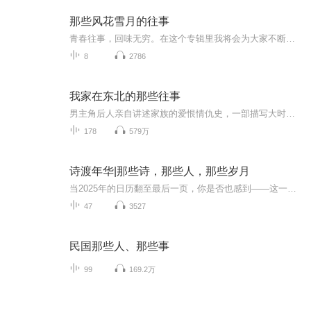
那些风花雪月的往事
青春往事，回味无穷。在这个专辑里我将会为大家不断奉上那些听完后能让我们回到悠长的青春记忆中的声音。
8
2786
我家在东北的那些往事
男主角后人亲自讲述家族的爱恨情仇史，一部描写大时代背景下的东北往事的长篇小说，细听作者给你慢慢道来。
178
579万
诗渡年华|那些诗，那些人，那些岁月
当2025年的日历翻至最后一页，你是否也感到——这一年的时光“太匆匆”，还未细品就已流逝？这一年的悲欢“欲说还休”，积攒了太多未尽的情绪？这一年的自己像“万里未归人”，在奔波中渴望心灵的归处？这不是普通的诗词鉴赏课，而是一场专为现代人设计的...
47
3527
民国那些人、那些事
99
169.2万