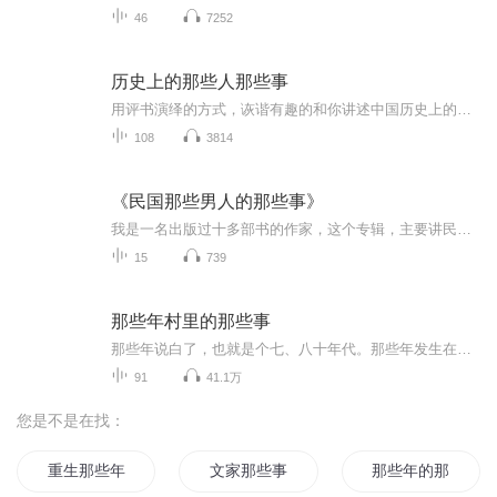
46
7252
历史上的那些人那些事
用评书演绎的方式，诙谐有趣的和你讲述中国历史上的君、名人、著名事情的一些小传闻和故事历史的讲解，让你在碎片的时间学到一点点小历史，丰富你的生活，可以更好的和孩子朋友有更好的聊天内容
108
3814
《民国那些男人的那些事》
我是一名出版过十多部书的作家，这个专辑，主要讲民国那些知名男性的爱情生活和趣事，囧事，有意思的事…
15
739
那些年村里的那些事
那些年说白了，也就是个七、八十年代。那些年发生在村里的那些事，现在想来、说来，算是哭笑不得也好，算是愚昧无知也罢，算是荒唐、荒谬也行。至于那些年村里发生过哪些事，如何去评说，还是请大家仁者见仁，智者见智的在认真收听后去分析、分辨吧。
91
41.1万
您是不是在找：
重生那些年那些事
文家那些事儿
那些年的那些事还