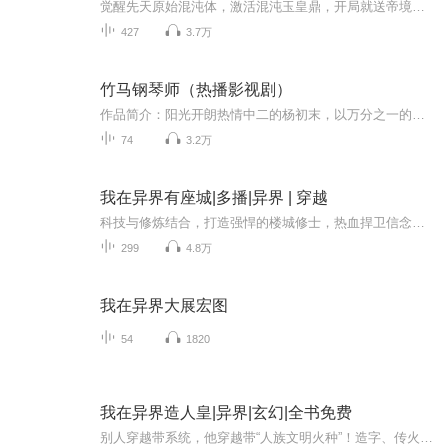
觉醒先天原始混沌体，激活混沌玉皇鼎，开局就送帝境美女，一代神尊，从此踏上逆天之路。 恭喜你成功晋级获得巫妖帽一顶，功能：隐形、变身、迷魂，谁敢惹我，我让他傻叉到怀疑人生。 恭喜你成功晋级获得女帝的一个吻，就在女帝红着脸，将那娇滴滴的嘴唇触...
427
3.7万
竹马钢琴师（热播影视剧）
作品简介：阳光开朗热情中二的杨初末，以万分之一的幸运考入了重点艺术类大学星辰音乐学院。同时遇到了在学校横着走竖着飞的慕流年。杨初末认出慕流年就是自己儿时一直追求的邻家小哥哥，欢天喜地上前弹奏了一曲钢琴曲，想以此相认，没想到慕流年却听得呕...
74
3.2万
我在异界有座城|多播|异界 | 穿越
科技与修炼结合，打造强悍的楼城修士，热血捍卫信念，战斗永不停息！ 内容简介 残酷而强大的楼城世界，拥有各类可升级的楼城。 神秘犀利的手机应用，让唐震无往而不利！ 建立属于自己的超级楼城，指挥千军万马入侵无数位面！
299
4.8万
我在异界大展宏图
54
1820
我在异界造人皇|异界|玄幻|全书免费
别人穿越带系统，他穿越带“人族文明火种”！造字、传火、立教、封神，四步把散沙人类拧成钢铁洪流！精灵美杜莎抢着联姻，龙族太子来当人质！他说：我不只是王，我是人族文明的造父！