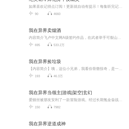
如果喜欢记得点订阅！更新就自动有提示！每集听完记得动动手指点个赞！有礼物走一个也是极好的！赶紧私信我们吧，接下来一起来听听我为你们分享小说吧！...
90
4660
我在异界卖烟酒
内容简介飞卢中文网A级签约作品，在武者举手可裂山川，甩腿可断长河的玄幻世界中，存在着这样一家卖烟酒的小店。一包六块钱的天下秀能增加神识。一瓶十块钱的江小白能增加修为。武圣在这家小店打工还债。武帝恭恭敬敬的讨好着老板希望赏根烟。武神流着口水看着柜台上的那瓶飞天茅台。演播：笨嘴
695
533.2万
我在异界捡垃圾
【内容简介】咦，这位小兄弟，我看你骨骼惊奇，是一位收垃圾的奇才，快来和我一起垃圾分类，纵横江湖！【作者/主播简介】作者：凡人逐梦，网络小说作家。主播：刘牧心，喜马拉雅独家签约主播，用我的声音陪伴你。【购买须知】1、本作品为付费有声书，前40...
193
46.3万
我在异界当领主|游戏|架空|玄幻
爱丽丝被朋友安利了一款冒险游戏。经过长期氪金奋战，她顺利将职业练成满级，并成为全服第一高手。（法师Lv.99、剑士Lv.99、锻造师Lv.99、药剂师Lv.99、厨师Lv.92）一朝穿越，爱丽丝继承领地，成为一名领主。数年后，全帝国最富饶的领地在此诞生
150
7982
我在异界逆道成神