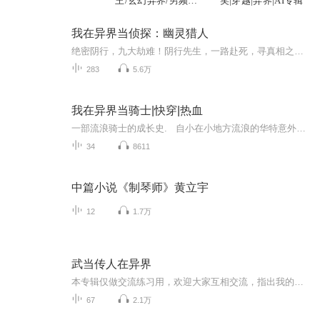
王/玄幻异界/男频爽
笑|穿越|异界|AI专辑
文
我在异界当侦探：幽灵猎人
绝密阴行，九大劫难！阴行先生，一路赴死，寻真相之途。当鬼胎初现，他决心踏上未知之旅。血煞封门，巫蛊奇毒，他身临险境，却从未动摇。大江之秘，深山遇险，他不畏艰险，只为揭示更深的谜底。佛家喃唱，天外指劫，双生之谜，众叛亲离。他在漩涡中挣扎，...
283
5.6万
我在异界当骑士|快穿|热血
一部流浪骑士的成长史. 自小在小地方流浪的华特意外获得了前铁血狮子团成员的一套铠甲,成为了一名流浪骑士. 接二连三的神奇境遇把他卷入了精灵和矮人的国度. 为了帮助这些善良的异族. 华特带领在大陆结识的朋友们将如何克服兽人与人类野心家的联...
34
8611
中篇小说《制琴师》黄立宇
12
1.7万
武当传人在异界
本专辑仅做交流练习用，欢迎大家互相交流，指出我的不足之处！！！ 一个武术世家的独子，无意中来到剑与魔法横行的异界。作为一个与众不同的人，面对古怪的魔兽，聪明的人类，美丽的精灵，憨厚的矮人，勇猛的兽人，神秘的迪克族人，以及飘渺的神族，邪恶的...
67
2.1万