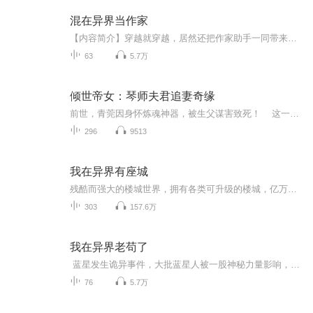
混在异界当作家
【内容简介】穿越就穿越，居然还把作家助手一同带来了，感到坑爹的杜尘只能重操旧业，成为一名异世界的作家，只是杜尘死也想不到，自己写的作品，居然火遍了整个异界。一群道士将《道德经》奉为经典，哭天喊地求杜尘畅谈大道，供奉杜尘为道祖。一群和尚将...
63
5.7万
倾世帝女：琴师夫君追妻奇缘
前世，青莞因身怀炼魂神器，被生父谋害致死！ 这一世，她重生归来。步步为营，穿梭阴阳，寻菩提，上昆仑，斩狐仙，劝女娲。只为讨还血债，守护苍生。 而他，本是世间唯一一只血凤凰离千羽，甘愿隐去身份，收起傲气，只为默默在她身边守她一世，...
296
9513
我在异界有座城
残酷而强大的楼城世界，拥有各类可升级的楼城，亿万楼城修士入侵万界，无人可以匹敌。唐震意外进入楼城世界，慢慢打造属于自己的势力，最终成为真正的至强者。【非跨界交易类型，主要内容以异界征战为主。】
303
157.6万
我在异界老苟了
蓝星发生诡异事件，大批蓝星人被一股神秘力量影响，魂魄暂时穿越到了异世界。 这是一个黑暗笼罩，诡异丛生的世界 不仅物价奇高无比，更是有许多邪灵悄然出没，同时各个势力彼此争斗，江湖仇杀，下层民众苦不堪言。 杨方本是精神病院的主治医师，也在一次...
76
5.7万