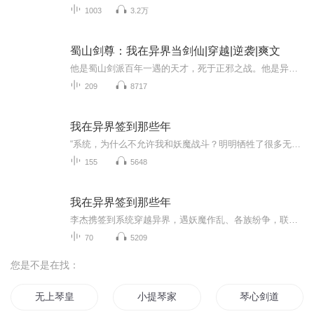
1003
3.2万
蜀山剑尊：我在异界当剑仙|穿越|逆袭|爽文
他是蜀山剑派百年一遇的天才，死于正邪之战。他是异界人人嘲笑的废物，死于争风吃醋。两道本不该交汇的灵魂，在命运错乱的瞬间，悄然互换。当他带着蜀山绝技重生异界，才发现——这门被师尊称作“入门小道”的剑法，竟是异界万金难求的传说神技？从废物到...
209
8717
我在异界签到那些年
“系统，为什么不允许我和妖魔战斗？明明牺牲了很多无辜的人。”李杰现在的心情非常复杂，他刚刚看到的惨状真让人痛心。他知道系统为什宿主说暂时别跟妖魔争，，但他真的不理解。穿越到这个世界之后，李杰依靠这个签到系统，纵横于这个异世界。
155
5648
我在异界签到那些年
李杰携签到系统穿越异界，遇妖魔作乱、各族纷争，联合多方力量，历经艰险查阴谋、夺宝物、战强敌，在战斗中不断成长，揭开层层迷雾，奋力对抗妖魔，守护异界安危。
70
5209
您是不是在找：
无上琴皇
小提琴家
琴心剑道