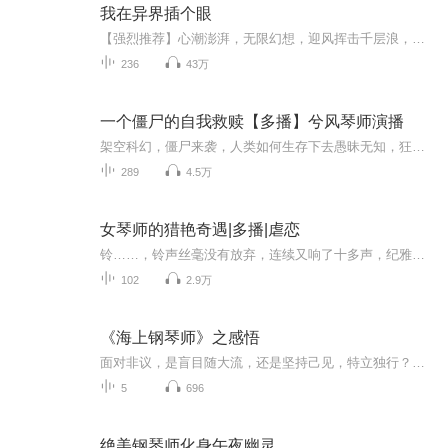
我在异界插个眼
【强烈推荐】心潮澎湃，无限幻想，迎风挥击千层浪，少年不败热血！有一天，我要把眼插遍全宇宙【内容简介】 插眼！偷师窥功、窃密，快人一步；上帝视角、监控，一目无穷；打不过怎么办？插眼传送，回家补血再战！前面那哥们儿你别跑，给我一秒传送上战场...
236
43万
一个僵尸的自我救赎【多播】兮风琴师演播
架空科幻，僵尸来袭，人类如何生存下去愚昧无知，狂妄自大的地球人，长长久久的在这片本来一切都生机盎然的世界里肆意妄为。战争、掠夺、永无止境的索取和破坏在这个星球上愈演愈烈。生化武器的不断研制，接替而来的便是最廉价的活人试验品。几千年以后…...
289
4.5万
女琴师的猎艳奇遇|多播|虐恋
铃……，铃声丝毫没有放弃，连续又响了十多声，纪雅妍只得从棉被里伸出手，往桌边摸索了一阵，终于拿到话筒，她打了个哈欠，万分不高兴的对着话筒喊：“不论你是何方神圣，请不要来打扰我的睡眠时间。”
102
2.9万
《海上钢琴师》之感悟
面对非议，是盲目随大流，还是坚持己见，特立独行？是选择妥协合群，还是宁愿在孤独中，坚守内心的清醒？相信看过《海上钢琴师》，你我的心中，早已有了答案。
5
696
绝美钢琴师化身午夜幽灵