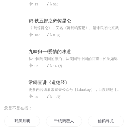
13
516
鹤-铁五部之鹤惊昆仑
《 鹤惊昆仑》，又名《舞鹤鸣鸾记》。清末民初北京武侠小说作家王度庐作品。为著名的「鹤-铁系列」的第一部，讲述主人公江小鹤少年遭遇家变、遭受欺凌、后矢志复仇的成长故事，及其与仇人孙女鲍阿鸾的爱情悲剧。《鹤铁五部曲》，从1938年开始，他连续写下...
187
8.3万
九味归一/爱情的味道
从中国到美国的漂泊，从美国到中国的回望；如泣如诉、波澜曲折的跨国恋情，品味人生苦辣酸甜；欢迎收听美国作家秋尘长篇小说——《九味归一》。 秋尘力作，寻找心灵故乡；明亮主播，演绎生死爱情。原载于《钟山》杂志；刘聪伶改编。 这是男主角“我”——纪运强与三个女人的惊心动魄的爱情故事；这是一代留学美国的学子的家国情怀、心灵守望。美国女作家秋尘用老道凝练的笔法，以第一人称写出了一个男人艰辛奋斗的心路历程、波澜起伏的爱情悲欢。 特别鸣谢：封面设计 支剑元 书名题写 张云长 作者：秋尘 美国作家 原名陈俊，南京大学学士，加拿大滑铁卢大学硕士，北京师范大学现当代文学博士。自2003年起发表文学作品，著有《时差》《九味归一》《酒和雪茄》《青青子衿》等四部长篇小说，中短篇小说及散文随笔作品发表于《当代》《钟山》《小说月报》《北京文学》《当代小说》《香港文学》《青年文摘》《侨报》......等海内外报刊。曾组织编辑出版两卷三册《人生何处不相逢》海外文集和诗集。供职于美国旧金山市政府，从事IT部门和项目的管理工作20余年。 演播 明亮 著名播音员、播音指导 北京语言学会朗诵艺术研究会会员、孙敬修杯全国青少年语言艺术大赛决赛评委。曾任国家广电总局、北京新闻出版广电局播音主持专业高评委。 在中央人民广播电台从事播音、主持工作30多年，其播音主持的作品荣获中国新闻奖、中国广播电视大奖、 中国广播电视学会奖、中央人民广播电台十佳栏目等奖项。 节目监制 刘聪伶 高级编辑、作家 毕业于厦门大学中文系，在中央人民广播电台任职多年，担任高级编辑、主任编辑。出版《恋，诱惑我的台湾之美》等多部书籍，并在《北京文学》、《百花园》、《人民日报》、《侨报》等十多家报刊发表诗歌、散文、小说作品。广播作品曾多次获得中国广电行业最高奖项中国广播奖特等奖、一等奖。
52
14.1万
常歸壹讲《道德经》
更多内容请看常歸壹公众号【Lduokey】，百度贴吧【打坐吧】、【福至心灵吧】
26
1.2万
您是不是在找：
鹤舞月明
千纸鹤恋人
仙鹤寻龙