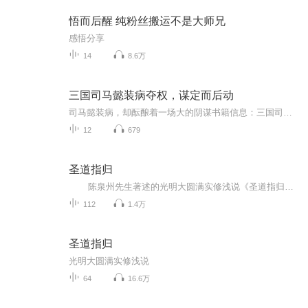
悟而后醒 纯粉丝搬运不是大师兄
感悟分享
14
8.6万
三国司马懿装病夺权，谋定而后动
司马懿装病，却酝酿着一场大的阴谋书籍信息：三国司马懿夺权主播介绍：沙海重生
12
679
圣道指归
陈泉州先生著述的光明大圆满实修浅说《圣道指归》一书，分为上篇和下篇两大部分。上篇是参考多为密乘祖师大德们的论著整理而成的系统教法，主要内容包括转心入圣道、依师和皈依三宝、殊胜菩提心、不共加行、生圆次第等五个部分；下篇是陈泉州先...
112
1.4万
圣道指归
光明大圆满实修浅说
64
16.6万