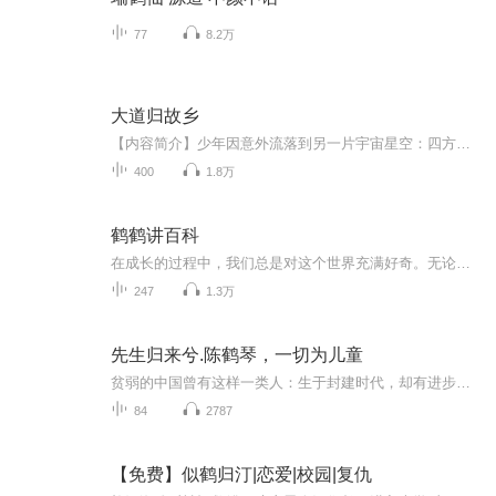
77
8.2万
大道归故乡
【内容简介】少年因意外流落到另一片宇宙星空：四方界。为了找寻回家的路，开始拼命修炼，期待有朝一日能撕裂星空回到地球。修炼路上无善人，长生大道白骨筑。为了爱情，友情，亲情，少年不得不拿起屠刀……【作者/主播简介】作者：潘逊，网络小说作家。主...
400
1.8万
鹤鹤讲百科
在成长的过程中，我们总是对这个世界充满好奇。无论是远在天边的日月星辰，还是近在身边的衣食住行，都能激起我们的无限遐想。浩瀚宇宙中的无数星球、崇山峻岭中的幽谷奇景、神奇自然中的种种生物、井井有条的交通秩序、日常生活中的科学原理、人类历史的发展轨迹……这种种现象都吸引着我们的关注与兴趣。只靠课本上的知识，已经远远不能满足我们对大千世界的好奇心。为此，我们精心编写了这个综合性强、知识丰富的百科专辑，包括植物世界、日常生活、宇宙奥妙、世界地理、科学技术、交通天地六个类型。专辑中以形象的描述、精准的配图、将复杂的百科知识直观化亲切化，让听友能在轻松的收听中掌握有关的知识。你还在等什么？快跟着我们走进这包罗万象的百科世界，在知识的海洋中无限畅游吧！
247
1.3万
先生归来兮.陈鹤琴，一切为儿童
贫弱的中国曾有这样一类人：生于封建时代，却有进步思想与崇高精神，从幼稚园、中小学到大学，从最高学府到田间地头，他们在教与学中耕耘，心系国家、民族的命运，他们是百年来的中国教育家！这是一本关于陈鹤琴先生的纪念文集。陈鹤琴（1892年3月5日－198...
84
2787
【免费】似鹤归汀|恋爱|校园|复仇