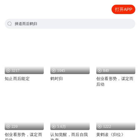
打开APP
择道而后鹤归
3217
1045
840
知止而后能定
鹤时归
创业看形势，谋定而
后动
220
5.6万
1222
创业看形势，谋定而
认知觉醒，而后自我
黄鹤读《归位》