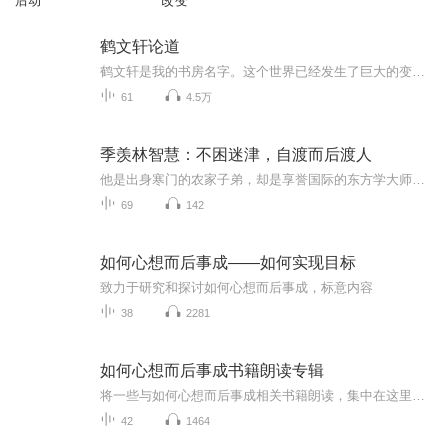
后动
改变
鹤文轩论道
鹤文轩是我的书房名字。这个世界已经发生了巨大的变化，当沙子变成了CPU ，人类世界的物质财富也摆脱了物质本身的自然价值，不再是农耕社会的基本恒定状态，而是发生了千万倍的增长，那么人和人之间的关系也必然随之发生变化。当财富基本恒定，人和人之间的关系必然是竞争，而当财富总量因分工协作而带来飞速增长的时候，人类应该何去何从？我们普通人又应该如何适应这些剧烈的变化，不被人工智能、大数据、区块链所带来的变化淘汰。我的观点是，我们需要学习深度思考，这是我们适应这个世界的唯一办法。如果你认同我的观点，请和我一起学习深度思考。
61
4.5万
季羡林智慧：不困迷津，自渡而后渡人
他是出身寒门的农家子弟，却是享誉国际的东方学大师；他头顶“国学大师”“学界泰斗”的桂冠，却始终坚守一介布衣的赤诚。季羡林的一生，写满了逆境中的奋进与坚守。从幼时清贫求学，到留德十年寒窗苦读，再到战火纷飞中毅然归国，他用行动诠释“平生爱国...
69
142
如何心想而后事成——如何实现目标
致力于研究和探讨如何心想而后事成，标意内容
38
2281
如何心想而后事成书籍朗读专辑
将一些与如何心想而后事成相关书籍朗读，集中在这里，喜欢的可以买一本来读，支持正版。
42
1464