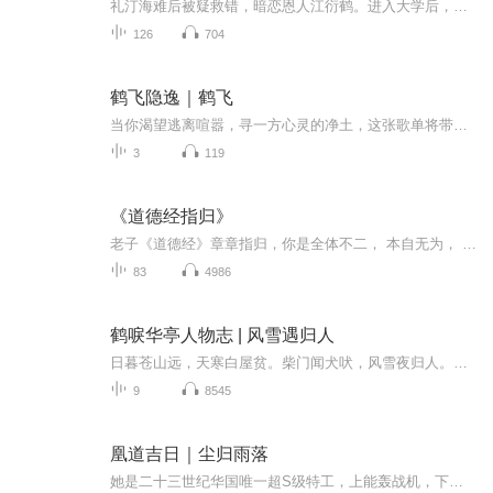
礼汀海难后被疑救错，暗恋恩人江衍鹤。进入大学后，江衍鹤与她异母妹妹礼桃交往。礼汀决心筹划独占江衍鹤，不久江衍鹤与礼桃分手，她的生活也因房子渗水等问题陷入烦恼。
126
704
鹤飞隐逸｜鹤飞
当你渴望逃离喧嚣，寻一方心灵的净土，这张歌单将带你进入隐逸的境界。如同仙鹤展翅高飞，在空灵的旋律中感受超然物外的宁静与自由，让心灵在音乐中栖息。
3
119
《道德经指归》
老子《道德经》章章指归，你是全体不二， 本自无为， 具足一切。圣人用心如镜，无为而治， 事务来了就应，应了便 放 下， 来 去 了 无 痕 迹。 道 就 是 生 活 ， 生 活 就 是 道， 做 个 绝 学无 为闲道人，一切圆成，行住 坐卧 都安乐， 岂 不快哉!是为...
83
4986
鹤唳华亭人物志 | 风雪遇归人
日暮苍山远，天寒白屋贫。柴门闻犬吠，风雪夜归人。一人之下，万人之上。幼失所恃，兄弟阋墙。父子相忌，君臣倒戈。权力之下，何枝可依？离恨之间，何情可托？一池秋水疏星动，两处人影透绛纱。满座谁为清谈客，雪随风来两鬓华。定权、逢恩、世瑜、睿鉴、...
9
8545
凰道吉日｜尘归雨落
她是二十三世纪华国唯一超S级特工，上能轰战机，下能炸碉堡！ 一朝穿越，成了被未婚夫亲手送上火刑架，被渣女一石头砸死的提督之女！ 呵，渣男？一巴掌扇飞之！ 哼，渣女？借渣男手杀之！ 凡是欺她辱她杀她之人，她必百倍欺之辱之杀之！ 从...