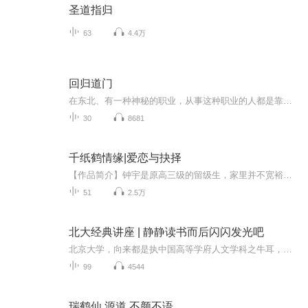
圣道指归
63
4.4万
回归道门
在东北、有一种神秘的职业，从事这种职业的人都是靠着神通去给人【查事】【看病】甚至【看风水】【驱鬼邪】。当地的人称他们为【大仙】，文雅些称呼也可以称之为【出马（道）弟子】或者【灵媒】!————据说他们都要经历一番磨难后才可以拥有神通去帮助别...
30
8681
千纸鹤情缘|爱恋与抉择
【作品简介】钟宇是原高三级的留级生，家里并不宽裕，住在老房子里，父母总是为了大大小小的事情吵起来，长得并不帅的他在新的班级上遇见了他喜欢的真命天女。她，郑晓希，家里富裕，梦想着长大要当名幼师，但是得不到家庭的温暖的她自暴自弃，结交了一帮...
51
2.5万
北大经典讲座 | 静静读书而后闪闪发光吧
北京大学，向来都是执中国高等学府人文学科之牛耳，百年以来，大师辈出，灿若星辰，无数大师级人物留下了精彩动人的讲座篇章。本书遴选了这些讲座中堪称“经典”的部分，加以系统整理，以使北大之外的人，也能亲炙大师风采，获得学识与修养上的进益。这些...
99
4544
瑞鹤仙 源道 不颜不语