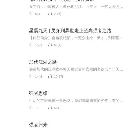
五年前，小辰被人当做死狗沉江。五年后，一代天帝强势归来，却意外的发现自己有了一个宝贝女儿。女儿对着夜空许愿：“。”小辰满脸宠溺，屈指一弹，一颗星辰划过苍穹，轰然落入东瀛国！女儿望着天际发呆：“爸爸，人家想要飞高高。”小辰微微一笑，隔空一...
651
2.4万
星震九天 | 灵穿到异世走上至高强者之路
【作品简介】会当凌绝顶，一览众山小！天才，到哪里都是天才！当一代地球古武学大师萧北，肉身被毁，灵魂穿越到异世一名大家族私生子身上，他如何的让人大跌眼球之余，走上至高强者之路？且看萧北成就非凡道业，铸天地大道之力，挥手间，星辰舞动，蔑视九...
1502
6.8万
加代江湖之路
讲述加代的江湖故事每天稳定更新喜欢的老铁点个订阅欢迎老铁们在评论区留言互动噢，谢谢
1446
10.4万
强者思维
生活的苦难就像一头恶龙，我们都是屠龙的少年，有的人被恶龙杀死，有的人杀死恶龙，却长出了恶龙的鳞片变成恶龙。只有真正大智大勇的人，才能破除“屠龙少年终成恶龙”这个魔咒；才能在杀死恶龙之后，带着山洞里所有的财宝，来到一望无垠的辽阔平原，继续...
11
414
强者归来