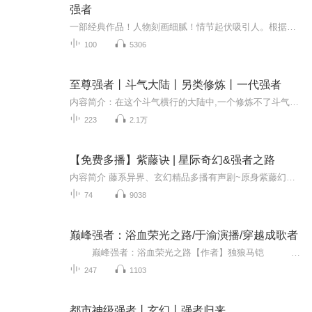
强者
一部经典作品！人物刻画细腻！情节起伏吸引人。根据听众的喜好而精选，声音清晰，感染力强。感情色彩浓厚。。就是对我们的最大支持和厚爱。每天加班很辛苦，您就动动手指支持一下吧！一部经典作品！人物刻画细腻！情节起伏吸引人。根据听众的喜好而精选，声音清晰，感染力强。感情色彩浓厚。。就是对我们的最大支持和厚爱。每天加班很辛苦，您就动动手指支持一下吧！一部经典作品！人物刻画细腻！情节起伏吸引人。根据听众的喜好而精选，声音清晰，感染力强。感情色彩浓厚。。就是对我们的最大支持和厚爱。每天加班很...
100
5306
至尊强者丨斗气大陆丨另类修炼丨一代强者
内容简介：在这个斗气横行的大陆中,一个修炼不了斗气的另类,却想要成为一代强者,该如何修炼?如何成为一代强者?凭借一本清心类的功法,另辟蹊径的创出一条属于自己的修炼之道……
223
2.1万
【免费多播】紫藤诀 | 星际奇幻&强者之路
内容简介 藤系异界、玄幻精品多播有声剧~原身紫藤幻化的紫藤圣神，是漫漫宇宙蓝色星球上修真成神的佼佼者，在遨游星际时找到一颗小行星，并在此建立秩序，创造生命，这里——就是紫藤大陆，故事也是从这里开始......精彩片段 紫藤历999年5月31日，原...
74
9038
巅峰强者：浴血荣光之路/于渝演播/穿越成歌者
巅峰强者：浴血荣光之路【作者】独狼马铠 谈笑间，手指轻轻一弹，敌方全都筋脉崩裂而死，潇洒的跳着骑马舞,践踏过敌人的尸体。就是这么任性，就是这么freestyle。 用声波杀人，用歌声征服妹子，用超声波找宝物，这就是我的另类...
247
1103
都市神级强者丨玄幻丨强者归来