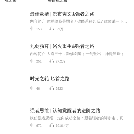
者之路
&强者之路
最佳豪婿 | 都市爽文&强者之路
内容简介 你觉得我是弱者? 你能惹得起我? 你敢试一下吗？精彩片段 “喂！我下飞机了，你们在哪呢？” 打电话的是秦云。在国外某个地方待了六年，这六年里他一直在艰苦的训练，具体在哪待着估计也只有老鬼知道。 老鬼是他的师傅，在秦云回国的...
153
5.9万
九剑独尊 | 浴火重生&强者之路
内容简介 大道三千，独修剑道；一剑暨出，神魔当诛；唯我九剑，天下独尊！那一夜，如凤凰涅槃，浴火重生。手握无名剑谱，林阳发誓这一生，断然要成就剑修王者，披荆斩棘，所向披靡！ 精彩片段 一团通红的火光，自夜空划过，落在下方城池中，轰然爆炸。...
251
27.2万
时光之轮-匕首之路
46
2523
强者思维 | 认知觉醒者的进阶之路
模仿强者思维，走向成功之路：跟着强者的脚步走，真的能走出自己的康庄大道!模仿那些比你厉害的人，学他们的赚钱思维，照搬他们的日常行动，有机会就贴身学习，不断修正自己，出成绩那是迟早的事；这世上就没有谁能不费吹灰之力成功。勤奋是基础，借力是捷...
672
1916.4万