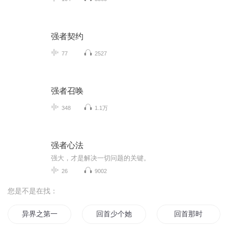
强者契约
77
2527
强者召唤
348
1.1万
强者心法
强大，才是解决一切问题的关键。
26
9002
您是不是在找：
异界之第一首相
回首少个她
回首那时