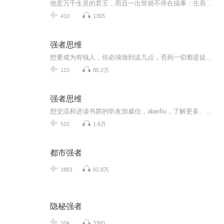
他是万千生灵的君王，而且一出世就不停在搞事：生吞万年恶鬼，骑过尊贵的白龙女，把仙界至尊吊起来打，将魔界君主踩在脚下，调戏执法仙子都是等闲……而如今放弃一身荣誉，回到都市……陪你们装逼，扮猪吃老虎。 【购买须知】1、本作品为付费有声书，会员...
410
1355
强者思维
想要成为有钱人，你必须做到这几点，否则一切都是徒劳！
115
80.2万
强者思维
想交流和进读书群的听友加威信，aberliu，了解更多、更系统化，更有价值的内容。 我们要用15年的时间影响一亿人读书，1000个家庭实现财富自由、时间自由和心灵自由！
515
1.6万
都市强者
1861
62.8万
隐秘强者
104
3360