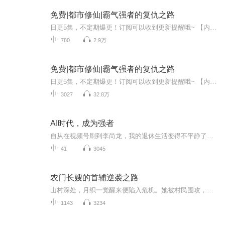
免费|都市修仙|霸气强者的复仇之路
日更5集，不定期爆更！订阅可以收到更新提醒哦~ 【内容简介】：萧雨琪：“三年之后，你娶我可好？”楚云：“洪门千金，宅男女神，全球最美面孔排行榜三年榜首。豆蔻年华，冰清玉女。雨琪，你觉得我，配得上你吗？”萧雨琪：“我不管，我只问你一句，三年之...
780
2.9万
免费|都市修仙|霸气强者的复仇之路
日更5集，不定期爆更！订阅可以收到更新提醒哦~ 【内容简介】：萧雨琪：“三年之后，你娶我可好？”楚云：“洪门千金，宅男女神，全球最美面孔排行榜三年榜首。豆蔻年华，冰清玉女。雨琪，你觉得我，配得上你吗？”萧雨琪：“我不管，我只问你一句，三年之...
3027
32.8万
AI时代，成为强者
自从在视频号刷到李尚龙，我的退休生活变得不平静了，我要跟随着他的脚步，走进AI。这不是一本讲AI的书，而是一本讲“如何让你变得更强”的书。翻开本书，就是按下人生的“加速键”。
41
3045
农门长嫂的首辅逆袭之路
山村深处，月织一觉醒来便陷入危机。她被村民围攻，男子污蔑她是其密约之人，清白难辨。为自证清白，她讲述遇袭经过，却陷入更深的困境。被卖至陈家后，面对病弱婆婆与年幼孩童，她步步为营。陈福态度冷淡，却在暗中观察。她以智破局，逐渐赢得尊重。然而...
1143
3234