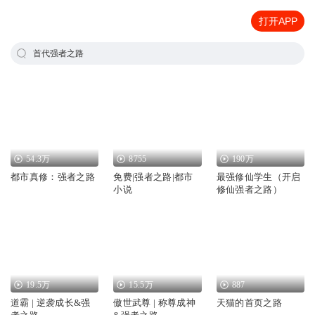
打开APP
首代强者之路
54.3万
8755
190万
都市真修：强者之路
免费|强者之路|都市
最强修仙学生（开启
小说
修仙强者之路）
19.5万
15.5万
887
道霸 | 逆袭成长&强
傲世武尊 | 称尊成神
天猫的首页之路