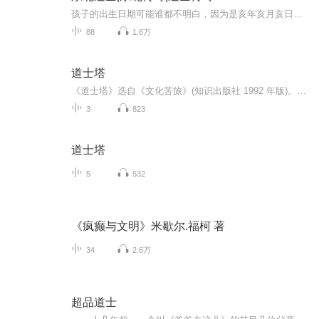
孩子的出生日期可能谁都不明白，因为是亥年亥月亥日亥时的一个孩子，所以他注定就不会平凡，正所谓两亥生祸害，可这个孩子都已经是至阴之子了，别说阴气高，物极必反的他是吸进自身的阴气而转为阳火极旺盛的五世奇人，当然这也是后来才知道的。
88
1.6万
道士塔
《道士塔》选自《文化苦旅》(知识出版社 1992 年版)。学者洪子诚认为，余秋雨的散文有很强的文化反省意识，或者在历史时间回溯中感叹文化和山水的兴衰，或者在对古代文化踪迹的探询中思考知识分子的使命和命运。《这样的攀登者》选自《当代散文精品 （下）...
3
823
道士塔
5
532
《疯癫与文明》米歇尔.福柯 著
34
2.6万
超品道士