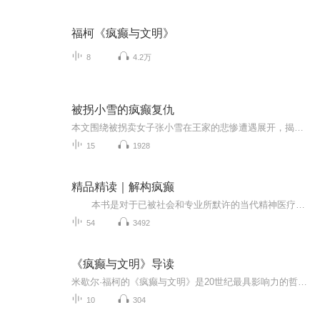
福柯《疯癫与文明》
8
4.2万
被拐小雪的疯癫复仇
本文围绕被拐卖女子张小雪在王家的悲惨遭遇展开，揭示了山村拐卖妇女儿童黑幕及人性善恶。
15
1928
精品精读｜解构疯癫
本书是对于已被社会和专业所默许的当代精神医疗体系的反思和重现解构。作者从疯癫史、心理治疗学派专业知识、病人主体经验和语言建构以及世界各地另翼治疗团体实务等多轴线，勾勒了西方心理病理学专业建构的脉络，剖析现代心灵现象如何被简化为心理病症这一现象，提出主体心灵的复杂性远远超出疾病分类和行为控制归因，以疾病标签简化心理现象的社会文化心理建构本身就是需要质疑的。本书更进一步探究如何解构福柯所描述的权力-知识机构制度，以真正达成主体的心灵解放。
54
3492
《疯癫与文明》导读
米歇尔·福柯的《疯癫与文明》是20世纪最具影响力的哲学著作之一，被广泛视为“知识考古学”的典范之作。该书并非传统意义上的精神病学史，而是通过历史分析揭示“疯癫”如何被理性社会建构为“他者”的过程。
10
304