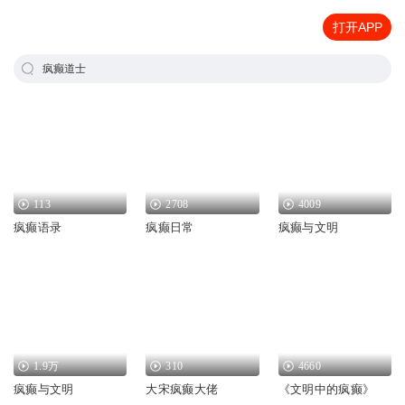
打开APP
疯癫道士
113
2708
4009
疯癫语录
疯癫日常
疯癫与文明
1.9万
310
4660
疯癫与文明
大宋疯癫大佬
《文明中的疯癫》