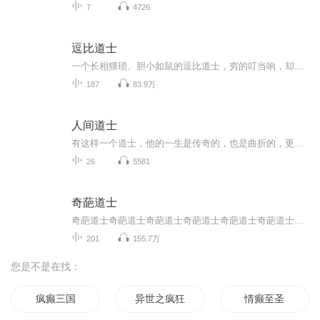
7
4726
逗比道士
一个长相猥琐、胆小如鼠的逗比道士，穷的叮当响，却成为了一方名人，这货的奇葩经历，令人捧腹大笑，更让人大跌眼镜。正是这个奇葩道士，让你走进了惊奇悬疑的世界，也揭开了那些不为人知的秘密
187
83.9万
人间道士
有这样一个道士，他的一生是传奇的，也是曲折的，更多的是无奈的，他救过很多人的命，其中包括我的，也包括我小姨的；从老家很多人那里打听这个道士的一生。讲述最后一个道士：查（zha)文斌的一生，由一个小故事引出的一个人。
26
5581
奇葩道士
奇葩道士奇葩道士奇葩道士奇葩道士奇葩道士奇葩道士奇葩道士奇葩道士奇葩道士
201
155.7万
您是不是在找：
疯癫三国
异世之疯狂的魔剑士
情癫至圣