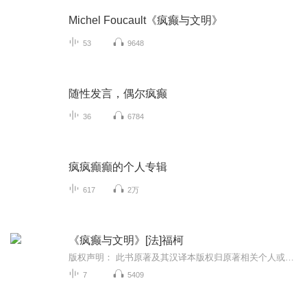
Michel Foucault《疯癫与文明》
53
9648
随性发言，偶尔疯癫
36
6784
疯疯癲癲的个人专辑
617
2万
《疯癫与文明》[法]福柯
版权声明： 此书原著及其汉译本版权归原著相关个人或组织所有，本有声书仅供学习交流，严禁用于商业牟利活动，听众若感兴趣，请购买正版图书。
7
5409