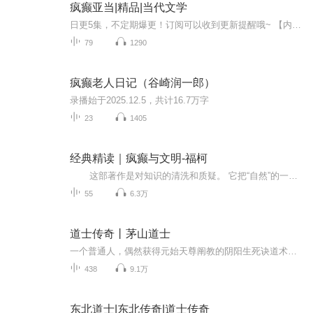
疯癫亚当|精品|当代文学
日更5集，不定期爆更！订阅可以收到更新提醒哦~ 【内容简介】 在命运的长河中，吉米的病痛仿佛是波涛汹涌的暗流，而泽伯的旅程则是一场孤胆英雄的冒险。当吉米陷入昏迷，托比等人守候在他身边，泽伯却踏上了前往白马镇的未知之旅。在这段旅程中，他遭遇了...
79
1290
疯癫老人日记（谷崎润一郎）
录播始于2025.12.5，共计16.7万字
23
1405
经典精读｜疯癫与文明-福柯
这部著作是对知识的清洗和质疑。 它把“自然”的一个片断交还给历史，改造了疯癫，即把我们当作医学现象的东西变成了一种文明现象。……实际上，福柯从未界定疯癫；疯癫并不是认识对象，其历史需要重新揭示；可以说，它不过是这种认识本身；疯癫不是一种疾病，而是一种随时间而变的异己感；福柯从未把疯癫当作一种功能现实，在他看来，它纯粹是理性与非理性，观看者与被观看者相结合所产生的效应。 疯癫不是一种自然对象，而是一种文明产物。没有把这种现象说成疯癫并加以迫害的各种文化的历史...
55
6.3万
道士传奇丨茅山道士
一个普通人，偶然获得元始天尊阐教的阴阳生死诀道术，开启了不一样道士生涯。他游离在正邪的边缘，与他相伴的一只从古墓中逃出的老猫，确切的说它并不是猫，但没人知道它是什么。一人一猫陷入了各种阴谋中，开始了一场不一样的探索之路。
438
9.1万
东北道士|东北传奇|道士传奇