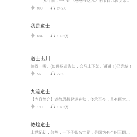
十几年前，一个叫《爸爸在这儿》的节目几位父亲带着萌萌哒的小女孩走进了一个偏僻的小山村而一位山村小道士混入了其中。 十几年后，一个在道观长大却得到巫师传承的青年带着一条老黄狗下山入城。跳大神，我也会而且比你扭的好看。看...
983
24.2万
我是道士
684
139.2万
道士出川
值得一听。(如侵权请告知，会马上下架。谢谢！)已完结！
56
7735
九流道士
【内容简介】道教思想起源春秋，传承至今，具有巨大的生命力。道教的学问包罗万象，不仅记录了道教的道统、规矩、修炼方术、斋醮科仪，还保留了中国古代哲学、文学、医药学、养生学、化学、音乐、地理等多种学科的珍贵资料。在每朝每代都有关于道教的能人...
199
107.3万
敦煌道士
上世纪初，敦煌，一下子扬名世界，是因为有个叫王圆箓的道士发现了藏经洞……