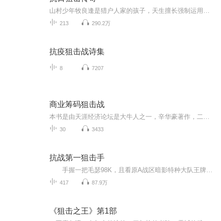
山村少年牧良逢是猎户人家的孩子，天生擅长强制运用，枪法奇准。一个阴差阳错的机会，他开枪击伤了一位欺压寡妇的国军军官，从而踏上了与日寇厮杀的征途:潜入沦陷去刺杀汉奸，于鬼子狙击手的生死较量，配合新四军摧毁鬼子小型兵工厂和印钞厂，收编土匪解救...
213
290.2万
抗疫狙击战诗集
8
7207
商业筹码狙击战
本书是由天涯经济论坛是大牛人之一，辛华豪著作，二十世纪九十年代初期辛华豪开始进入金融领域，对经济产生浓厚的兴趣并进行深入的学习和研究。特别在宏观经济、企业策略与发展方面有独到的见解。这本《商业筹码狙击战》是继《看得懂的经济内幕：中国十年...
30
3433
抗战第一狙击手
手握一把毛瑟98K，且看原A战区暗影特种大队王牌狙击手胡匪如何利用一个兵王的军事素质猎杀鬼子兵，让鬼子无处可逃！
417
87.9万
《狙击之王》第1部