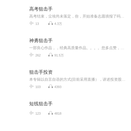
高考狙击手
高考结束，尘埃尚未落定，你，开始准备志愿填报了吗？五期音频，助你拨开志愿的迷雾，开启未来的新思路1，志愿填报90%的人会犯的错——三个误区你可别陷进去2，文科生与女生如何做选择——治好少数人的选择困难症3，新兴专业挨个说，大数据与AI——新壶旧...
13
4.3万
神勇狙击手
一部良心作品，，经典高质量作品。。。。您多点赞，多转发，就是对作品的最大支持。。小说情节跌宕起伏，紧扣事件发展脉搏。高度吸引听众的神经。。绝对震撼的经典。。。所有专辑完全免费。。。不要钱。。只要您动动手指转发，点赞就行。。。还等什么，，，赶快动手转发吧，和小伙伴一起分享好的节目。。快上车。。。。 一部良心作品，，经典高质量作品。。。。您多点赞，多转发，就是对作品的最大支持。。小说情节跌宕起伏，紧扣事件发展脉搏。高度吸引听众的神经。。绝对震撼的经典。。。所有专辑完全免费。。。不要钱。。只要您动动手指转发，点赞就行。。。还等什么，，，赶快动手转发吧，和小伙伴一起分享好的节目。。快上车。。。。
262
91.5万
狙击手投资
本专辑以自言自语的方式(目前采用直播），讲述投资股票、基金理财的一些观点，记录自己的基金、股票操作和心历路程 。不定期更新，只有在投资操作概率上胜算大的情况下才进行交易， 其他时间就像一个狙击手一样蛰伏，故名“狙击手投资”。
103
4393
短线狙击手
123
4818