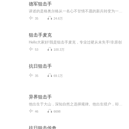
德军狙击手
讲述的是格奥尔格从一名心不甘情不愿的新兵转变为一名狙击高手的经历。格奥尔格在多个国家参与了许多场战事，包括波兰、比利时、克里特岛、苏联、意大利和德国。证明了自己是一名出色的狙击手后，他加入到德国伞兵的一支特种小队中。这群技艺超凡的士兵被空投到埃本·埃马儿这座世界上最牢固的要塞中。...
35
24.6万
狙击手麦克
Hello大家好!我是狙击手麦克，专业过硬从未失手!非原创
53
100.3万
抗日狙击手
35
69.1万
异界狙击手
他出生于大山，深知自然之选择规律。他出生猎户，却练得一手神乎其技的枪法。伪装~突破~无所不能。阿狗~一个朴素的名字，可在大陆军中，却犹如神一般的存在
46
6698
抗日狙击传奇