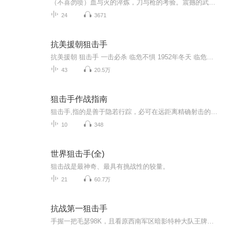
（不喜勿喷）血与火的淬炼，刀与枪的考验。震撼的武警精神，人民的忠诚卫士。勇赴危险前线，无为无私无退缩！！！主播介绍：是一位小学生。是一个超级的军事迷。喜欢国产191式突击步枪和88式狙击步枪。最喜欢看的军事影片是特战荣耀。最喜欢的作者是八路。...
24
3671
抗美援朝狙击手
抗美援朝 狙击手 一击必杀 临危不惧 1952年冬天 临危受命在 点水成冰的北国战场上，我们和敌人都在寻找自己的目标，在寒冷的北国我们的解放军狙击手 岳林迅速成长 几乎弹无虚发威慑敌军 叫敌人威风丧胆 敌人的超级狙击手企图摧毁我军的狙击部队。两名狙击...
43
20.5万
狙击手作战指南
狙击手,指的是善于隐若行踪，必可在远距离精确射击的军人.在现代战争中，尽管狙击手的杀伤数量并不是所有兵种中最多的，但是狙击手的所发挥的作用却不容小觑.本书是介绍狙击手作战的科普图书，书中不仅详细讲述了狙击手作战的历史主要任务和作战特点，还深...
10
348
世界狙击手(全)
狙击战是最神奇、最具有挑战性的较量。
21
60.7万
抗战第一狙击手
手握一把毛瑟98K，且看原西南军区暗影特种大队王牌狙击手胡匪如何利用一个兵王的军事素质猎杀鬼子兵，让鬼子无处可逃...