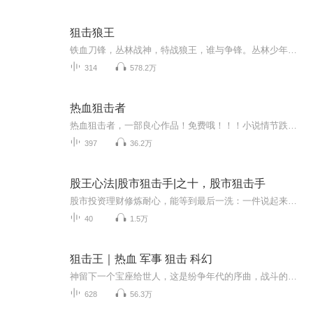
狙击狼王
铁血刀锋，丛林战神，特战狼王，谁与争锋。丛林少年吴飞集绝世飞刀，驱狼秘术，高强武功于一身。一次偶然的事件，被仇家追杀，爷爷被杀，少年吴飞毅然进入军营。超强的训练，加上吴飞特有的功夫，一个特种兵世界的特战狼王横空出世。父辈的恩怨情仇，吴飞...
314
578.2万
热血狙击者
热血狙击者，一部良心作品！免费哦！！！小说情节跌岩起伏，人物角色活灵活现，紧扣事件脉搏，高品质音频！！绝对震撼您的心灵。欢迎您的关注和订阅。。如果喜欢请给作者点赞，点赞，点赞，点赞啊！更希望您将喜欢的节目分享给小伙伴一起来享受！！所有专辑免费,免费，免费！重要的事情说三遍！说三遍！说三遍！请做个优雅的动作，，小手点击分享出去吧！小手点击分享出去吧！小手点击分享出去吧！小手点击分享出去吧！ 热血狙击者，一部良心作品！免费哦！！！小说情节跌岩起伏，人物角色活灵活现，紧扣事件脉搏，高品质音频！！绝对震撼您的心灵。欢迎您的关注和订阅。。如果喜欢请给作者点赞，点赞，点赞，点赞啊！更希望您将喜欢的节目分享给小伙伴一起来享受！！所有专辑免费,免费，免费！重要的事情说三遍！说三遍！说三遍！请做个优雅的动作，，小手点击分享出去吧！小手点击分享出去吧！小手点击分享出去吧！小手点击分享出去吧！
397
36.2万
股王心法|股市狙击手|之十，股市狙击手
股市投资理财修炼耐心，能等到最后一洗：一件说起来容易，做起来难的事，其难度好比出家做和尚修炼成得道高僧一样。
40
1.5万
狙击王｜热血 军事 狙击 科幻
神留下一个宝座给世人，这是纷争年代的序曲，战斗的歌伴随着热血，作为神的种子，确实个悲哀的存在……背负着狙击王的名誉，不是真正的神却扮演着神的角色。
628
56.3万