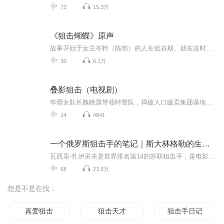
72
15.3万
《狙击蝴蝶》原声
故事开始于女主岑矜（陈饰）的人生低谷期。就在这时，她接到了一通来自贫困少年李雾（周饰）的求助电话。被李雾的自强不息所打动，岑矜做出了一个改变两人一生的决定：将他接到海市读书。从此，两个原本平行的人生轨迹产生了交集。
30
6.1万
叠影狙击（电视剧）
华裔女队长魏晓晨带领特警队，捣破人口贩卖集团基地，发现一具女性尸体，竟然是孪生妹妹梁曦，晓晨悲痛欲绝，发誓要用余生追查妹妹被杀真相。
24
4841
一个俄罗斯狙击手的笔记｜斯大林格勒的生死狙击
瓦西里-扎伊采夫是世界排名第14的苏联狙击手，是电影《大敌当前》的主人公。这位官方狙杀纪录400的二战狙击手经历了从斯大林格勒到柏林大门希劳高地的苏德战争过程，但他只记录了斯大林格勒的那一段战斗经历，也是最惊心动魄的一段。真实的瓦西里-扎伊采夫...
68
23.9万
您是不是在找：
真爱狙击
狙击天才
狙击手日记