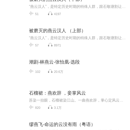
“燕云汉人”，是特定历史时期的特殊人群，跟石敬瑭割让燕云十六州给契丹相关。对汉族中这一支，向来指责多多，诟骂多多，而且似乎连历史都为这一人群感到羞耻，对他们很少认真记述。 所幸的是，近二十几年来，有很多宝贵的辽代石刻出土，相关史证也有不少...
51
4197
被磨灭的燕云汉人 （上部）
“燕云汉人”，是特定历史时期的特殊人群，跟石敬瑭割让燕云十六州给契丹相关。对汉族中这一支，向来指责多多，诟骂多多，而且似乎连历史都为这一人群感到羞耻，对他们很少认真记述。 所幸的是，近二十几年来，有很多宝贵的辽代石刻出土，相关史证也有不少...
57
8971
潮剧-林燕云-张怡凰-选段
102
20.6万
石榴裙：燕欢辞 ，妾掌风云
苏染一抬眼，石榴裙染江山。一曲燕欢辞，掌心定风云。不做笼中雀，要做执棋人。
820
3.1万
缪燕飞-命运的云没有雨（粤语）