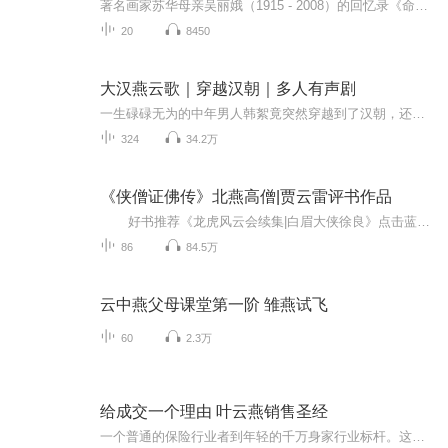
著名画家苏华母亲吴丽娥（1915 - 2008）的回忆录《命运的云 · 没有雨》，写于她70至75岁之间，全书21万5千字，1992年由广东教育出版社出版，2000年由日本明石书店出版日文版，译者松山五郎。书中描述了自己童年在澳门的见闻、青年逃难的悲苦、珠江三角洲...
20
8450
大汉燕云歌｜穿越汉朝｜多人有声剧
一生碌碌无为的中年男人韩絮竟突然穿越到了汉朝，还成为了战神韩信的儿子，血海深仇不能不报，拥有着现代记忆的他，在历史信息中一步一步寻找破绽，最终成功覆灭大汉，一统天下。【作者/主播】作者：苔藓 主播：夜之丘【购买须知】1、本作品为付费有声书...
324
34.2万
《侠僧证佛传》北燕高僧|贾云雷评书作品
好书推荐《龙虎风云会续集|白眉大侠徐良》点击蓝色字体进入 新书推荐《童林后传|吕四娘刺雍正》 点击蓝色字体进入 北燕时期有一位得道高僧昙云端得异人真传。自幼立下大志，要拯救黎明沧生，率领龙翔佛寺二十五名僧人去天竺取经，一路历尽千辛万苦。 北燕时期有一位得道高僧昙云端得异人真传。自幼立下大志，要拯救黎明沧生，率领龙翔佛寺二十五名僧人去天竺取经，一路历尽千辛万苦。 播讲：贾云雷天美文化出品
86
84.5万
云中燕父母课堂第一阶 雏燕试飞
60
2.3万
给成交一个理由 叶云燕销售圣经
一个普通的保险行业者到年轻的千万身家行业标杆。这里有从经营高端客户到管理千人团队的实战方法。对于千万销售人和创业者来说，这是一次极致营销的面授课程，是一个自我精进的过程。这是优秀保险人多年积累的经验宝典，更是不可多得的销售圣经。值得每个...