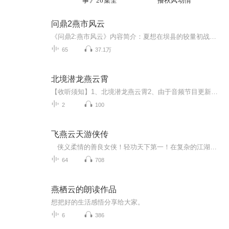
事》26集全
播秋风动情
问鼎2燕市风云
《问鼎2:燕市风云》内容简介：夏想在坝县的较量初战告捷，他第一次体会到了政治是一种妥协和平衡的艺术，一纸调令将他调回了燕市。 重回燕市的夏想，今非昔比——在燕市实权人物市长陈风的提携下，看似令人艳羡，实则机关重重。夏想，这个各方利益支点的撬动者，也终将在燕市奠定他仕途起飞的根基，解决副处级实职。如何在迷雾重重之中看清前进的方向？又如何在省委书记向自己的后台接连出手的重压之下，既明哲保身，又帮助后台渡过难关？夏想在燕市，面临着人生之中第一个险之又险的重大抉择。
65
37.1万
北境潜龙燕云霄
【收听须知】1、北境潜龙燕云霄2、由于音频节目更新的比较慢，如想快速阅读小说文字版的全部章节，请在微信中搜索公/众/号【黑葡萄文学】，关注后，并在公/众/号中回复：【370】，便可快速阅读小说文字版全集。（注意：需要在公/众/号中回复才有效哦）
2
100
飞燕云天游侠传
侠义柔情的善良女侠！轻功天下第一！在复杂的江湖中遇到的那个他和他。。。在爱恨情仇中不忘真心。
64
708
燕栖云的朗读作品
想把好的生活感悟分享给大家。
6
386