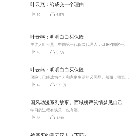
叶云燕：给成交一个理由
50
6.5万
叶云燕：明明白白买保险
主讲人叶云燕：中国第一代保险代理人，CHFP国家一级理财规划师，20年保险从业经验，服务过近千名客户，中国保险业冠军联盟副主席，被业内誉为“保险皇后”。专辑简介保险，已经成为个人和家庭生活的必需品。然而，频繁的推销、眼花缭乱的险种以及“保险被...
40
3.7万
叶云燕：明明白白买保险
保险，已经成为个人和家庭生活的必需品。然而，频繁的推销、眼花缭乱的险种以及“保险被骗”新闻，很容易让大家对保险持戒备心态。目前国内寿险公司已超80家，保险代理人超700万，面对海量又不透明的信息，良莠不齐的销售方，系统学习保险基础知识、破除保...
42
97.1万
国风动漫系列故事。西域楞严笑情梦见自己
学习的过程有快乐，也有泪。
35
1249
被磨灭的燕云汉人（下部）