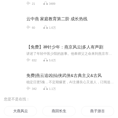
21
3489
云中燕 家庭教育第二阶 成长热线
60
1.6万
【免费】神针少年：燕京风云|多人有声剧
讲述了年轻中医少阳的故事。他奉师父之命来到燕京市慕容家，为家主慕容云山治病并兑现诺言。初到燕京，少阳因没钱被赶出面馆，还被慕容家大小姐慕容冰误会为不正经之人。尽管遭遇诸多困境，少阳凭借高超医术成功救治慕容云山，赢得认可。然而，他发现燕京...
832
5.6万
免费|燕云追凶|仙侠武侠&古典主义&古风
稳定日更5集，不定期爆更，AI主播良心又迷人，订阅追更不迷路！ 【内容简介】 一代铁血巡查令为了心爱之人的死踏入京都寻求真相，身怀奇技的他在这暗流涌动的江湖也不得不被卷入其中，真相，信仰，情义，他将如何取舍。 【作者介绍】 作者：我...
342
1.1万
您是不是在找：
大燕风云
燕回长生
燕子游古