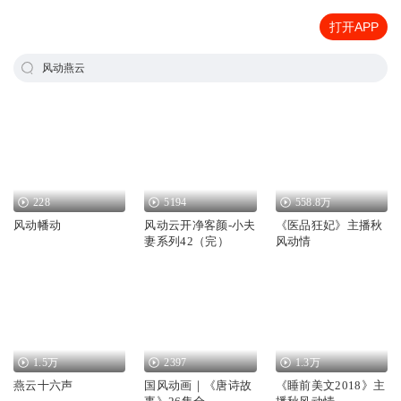
打开APP
风动燕云
228
5194
558.8万
风动幡动
风动云开净客颜-小夫
《医品狂妃》主播秋
妻系列42（完）
风动情
1.5万
2397
1.3万
燕云十六声
国风动画｜《唐诗故
《睡前美文2018》主