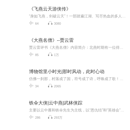
《飞燕云天游侠传》
“身如飞燕，剑破云天”！一部踏遍江湖、写尽热血的多人有声剧，邀您共赴一场快意恩仇的声临其境。主角“飞燕”女侠，身负绝世轻功与侠义之心，从一个江湖浪子到扛起天下大义的成长之路。情节环环相扣，既有酣畅淋漓的武斗，也有步步惊心的智谋，还有男女...
64
3080
《大燕名僧》--贾云雷
贾云雷评书《大燕名僧》内容简介：北燕时期有一位得道高僧昙云端得异人真传。自幼立下大志，要拯救黎明沧生，率领龙翔佛寺二十五名僧人去天竺取经，一路历尽千辛万苦。
85
1万
博物馆里小时光|那时风动，此时心动
仿佛一刹那，村落成了国，符号成了诗，呼唤成了歌！以城市人文、博物馆为主题的专题节目
34
2065
铁伞大侠|云中燕|武林侠踪
主要以云中雁和铁伞先生为主线，以“恩仇结”和“英雄会”的经典侠义模式形成故事，是传统侠义的现代回归，而所用的叙事手段带有不同于传统的色彩，开启了武侠小说关于故事与情节叙事的一片新天地。
286
293万