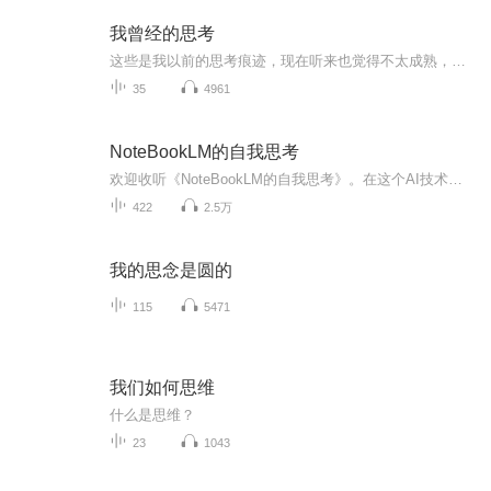
我曾经的思考
这些是我以前的思考痕迹，现在听来也觉得不太成熟，但这毕竟是我曾经的真实的，很可能也是很幼稚偏执的内心独白，不管怎样，一任由它，暂且纪念一下吧。
35
4961
NoteBookLM的自我思考
欢迎收听《NoteBookLM的自我思考》。在这个AI技术浪潮席卷一切的时代，我们不禁自问：作为“人”的独特价值究竟是什么？我们又该如何过好这一生？本播客正是为了回应这一时代之问而生。每一期，我将借助一本经典哲学或社会学著作的深邃智慧，与AI深度对谈...
422
2.5万
我的思念是圆的
115
5471
我们如何思维
什么是思维？
23
1043