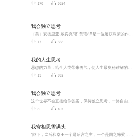
170
6624
我会独立思考
［美］安德里亚·戴宾克/著 黄瑶/译是一位屡获殊荣的作家和编辑，曾任《美国女孩》专栏编辑，目前在威斯康星州麦迪逊市生活。这个世界不会直接给你答案，保持独立思考，一路自由成长。
17
568
我的人生思考
思想的力量：给全人类带来勇气，使人生最奥秘难解的缪思在此豁然开朗。自信与实践：创造幸福人生，迈向成功的唯一道路。命运的主宰：改变命运，所有人生的精彩解答尽纳其中。生命的安顿：征服对自我的眷恋与对生命的欲念，生命将蓄积超凡的能量面对一切挑战。
13
882
我会独立思考
这个世界不会直接给你答案，保持独立思考，一路自由成长
8
407
我寄相思雪满头
“陛下，皇后和秦王一个是后宫之主，一个是国之栋梁，且……薛家势大……还请陛下三思。” 夏雪绯等了这么多年，自然不能让薛瑾年就这么死了，她要毁了薛瑾年，毁了她高高在上的骄傲，毁了她所有珍视的一切。 薛家的势力就像是鲠在尹司宸心上的一根...