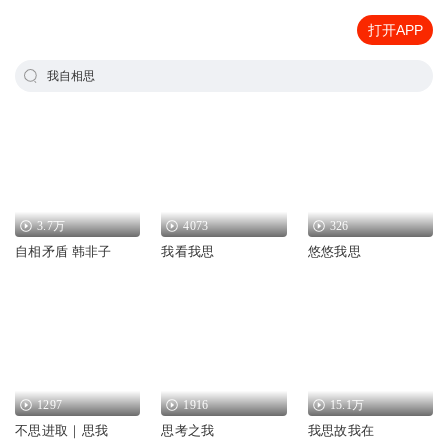
打开APP
我自相思
3.7万
4073
326
自相矛盾 韩非子
我看我思
悠悠我思
1297
1916
15.1万
不思进取｜思我
思考之我
我思故我在