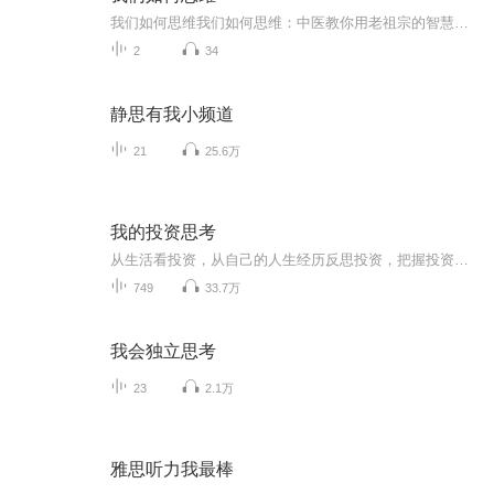
我们如何思维我们如何思维：中医教你用老祖宗的智慧擦亮眼睛 最近网上总有些"神医"说吃绿豆能治百病，喝符水能防新冠。隔壁王大爷昨天还在转发"某国医大师独家秘方"，今天就住院了。这年头，信息比菜市场的吆喝还热闹，到底该信谁？咱们老祖宗的《黄帝...
2
34
静思有我小频道
21
25.6万
我的投资思考
从生活看投资，从自己的人生经历反思投资，把握投资的基础逻辑。总结和分享自己的投资体系和投资思维。
749
33.7万
我会独立思考
23
2.1万
雅思听力我最棒