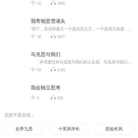
31
1993
我寄相思雪满头
“陛下，皇后和秦王一个是后宫之主，一个是国之栋梁，且……薛家势大……还请陛下三思。” 夏雪绯等了这么多年，自然不能让薛瑾年就这么死了，她要毁了薛瑾年，毁了她高高在上的骄傲，毁了她所有珍视的一切。 薛家的势力就像是鲠在尹司宸心上的一根...
32
1377
马克思与我们
本书通过对马克思与我们的人生观、马克思与我们的历史观、马克思与我们的时代观、马克思与我们的科学观、马克思与我们的宗教观、马克思与我们的文明观、马克思与我们的理想观等方面的论述，带领我们“重读马克思”“走进马克思”，理解马克思主义的当代价值。 本书作者孙正聿，现任人文社会科学重点研究基地吉林大学哲学基础理论研究中心主任、吉林大学哲学社会科学资深教授。第十、十一、十二届全国政协委员。国家哲学社会科学专家咨询委员会委员，社会科学委员会委员，习近平新时代中国特色社会主义思想研究中心专家委员会顾问。
53
2.4万
我会独立思考
8
323
您是不是在找：
女帝九思
十里风华长相思
思如长风