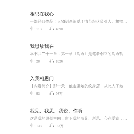
相思在我心
一部经典作品！人物刻画细腻！情节起伏吸引人。根据听众的喜好而精选，声音清晰，感染力强。感情色彩浓厚。。就是对我们的最大支持和厚爱。每天加班很辛苦，您就动动手指支持一下吧！一部经典作品！人物刻画细腻！情节起伏吸引人。根据听众的喜好而精选，声音清晰，感染力强。感情色彩浓厚。。就是对我们的最大支持和厚爱。每天加班很辛苦，您就动动手指支持一下吧！一部经典作品！人物刻画细腻！情节起伏吸引人。根据听众的喜好而精选，声音清晰，感染力强。感情色彩浓厚。。就是对我们的最大支持和厚爱。每天加班很...
113
4890
我思故我在
本书共二十一章，第一章《沟通》是笔者创立的沟通哲学，第二章《和谐社会》阐述了笔者对和谐社会的独特见解，其余各章为笔者的人生感悟。这是一本随笔体裁的哲学书，是笔者人生智慧的结晶。
28
1826
入我相思门
【内容简介】那一天，他走进她的纹身店，从此入了她的相思门。她叫温茗，她不知道爱情是什么东西。她只记得，那个男人后背的轮廓、怀抱的温度和眼底的决绝她用了两周时间在他身上留下印迹，最后，花去两年也没有将他忘记。遇到秦延，是她贫瘠生命里最热烈...
53
96万
我见、我思、我说、你听
这是我的原创空间，留下我的所见、所思。心存爱意，双眼所达皆为美！愿大家一起来聆听我的声音，一起分享内心深处的美丽世界！
133
9.3万