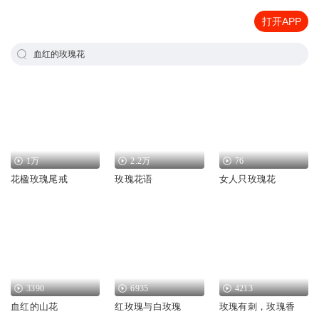
打开APP
血红的玫瑰花
1万
2.2万
76
花楹玫瑰尾戒
玫瑰花语
女人只玫瑰花
3390
6935
4213
血红的山花
红玫瑰与白玫瑰
玫瑰有刺，玫瑰香