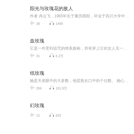
阳光与玫瑰花的敌人
作者 冉云飞，1965年生于重庆酉阳，毕业于四川大学中文系。本书收录几十篇作者从24到31岁间余裕产物，但多为近作。分四辑：短命的时尚；历史是个小媳妇；书剑飘零；艺术的刀法。
38
1499
血玫瑰
它是一件受到诅咒的绝美旗袍，所有穿上它的女人无一例外的不是疯了便是死了。它是人血浸染而成的大红旗袍，上面隽秀的牡丹吮吸着温热的血液，恣意地绽放。 那个穿着红色旗袍的女人，乌黑的长发垂落在肩，她的血肉模糊的脸上有一对孔洞，在幽幽地淌血。她的唇齿轻轻地抽动，冷冷地窃笑。
31
6.2万
纸玫瑰
她是天使眼中的大多数，他是熟女口中的个位数。 她心里有一抹影子，浅浅约约； 他身边有一个知已，风姿卓越； 人生总有许多意外，平行线也会有交汇的一天。 当大多数遇到个位数。。。。。。 他以为他会是主宰她的神， 却发现她才是牵着风筝线的那个人。。。。。。 “仍然是围城内外那档子事，仍然与医院里的人有点勾勾结节，男主、女主鲜明，个性不会太纯良，情节偶尔会狗血雷人，一点虐，一点搞笑，一点苦涩。
256
101.9万
幻玫瑰
12
833