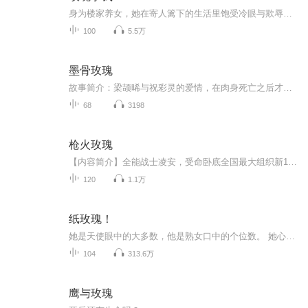
身为楼家养女，她在寄人篱下的生活里饱受冷眼与欺辱。一次意外，她和霸道总裁共度春宵。本以为只是一场错误，没想到第二天，总裁竟目光深邃，认真地提出结婚。他的声音低沉又坚定：“以后，我给你撑腰。” 从那刻起，她不仅有了依靠，更成了旁人不敢轻易招...
100
5.5万
墨骨玫瑰
故事简介：梁颉晞与祝彩灵的爱情，在肉身死亡之后才真正开始。 他们的故事始于八十年代的一个月冷星稀夜，一道坠入山村乡野的神秘蓝光，让濒死的七岁男孩梁颉唏重生，也在女孩祝彩灵的眼睛里烙下印记。从此之后，在田埂，溪畔与煤油灯下，他们依...
68
3198
枪火玫瑰
【内容简介】全能战士凌安，受命卧底全国最大组织新17，寻找时机，彻底瓦解该组织。随着调查深入，扑所迷离的真相让凌安震惊不已。【作者/主播简介】作者：凤老酒，网络小说作家。主播：念念有声工作室。【购买须知】1、本作品为付费有声书，前26集为免费...
120
1.1万
纸玫瑰！
她是天使眼中的大多数，他是熟女口中的个位数。 她心里有一抹影子，浅浅约约； 他身边有一个知已，风姿卓越； 人生总有许多意外，平行线也会有交汇的一天。 当大多数遇到个位数。他以为他会是主宰她的神， 却发现她才是牵着风筝线的那个人。仍然是围城内外那档子事，护士白雁嫁给市长助理康剑，突然发现这不是一出灰姑娘与王子的剧情。他怀里早有一位红颜知已，身后站着隔岸观火的政敌，婆婆视她如眼中钉，公公与她妈妈居然是旧识，到处是迷。后来，白雁定义：如果你是只麻雀，不小心成了凤凰，别太当真，这只是...
104
313.6万
鹰与玫瑰