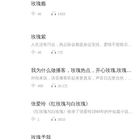
玫瑰瘾
46
1429
玫瑰紫
人生没有巧合，风云际会都是命运安排。爱情不曾暗示，萍水相逢演绎波澜情愫。感受中国式“查令十字街84号”的情缘。欲诉还羞的酸楚，玫瑰紫般的神秘。杨小洲作品——《玫瑰紫》2022年修订版，每日上午持续更新。
46
7万
我为什么做播客，玫瑰热点，开心玫瑰,玫瑰热点
对你来说，语音播客听起来更真实，声音日志更自然，你可以从不同故事中，看到更多可能性，你也在平行时空中，和我身边不同类型的朋友对话，你会看到自己的影子。节目主题:玫瑰聊热点话题主播介绍:大家好，我是玫瑰，带刺的玫瑰，火辣的玫瑰。因为爱交朋友...
458
20.2万
张爱玲《红玫瑰与白玫瑰》
《红玫瑰与白玫瑰》收录了张爱玲1944年的中短篇小说作品。“也许每一个男子全都有过这样的两个女人，至少两个。娶了红玫瑰，久而久之，红的变了墙上的一抹蚊子血，白的还是“床前明月光”；娶了白玫瑰，白的便是衣服上沾的一粒饭黏子，红的却是心口上一颗...
1
3910
玫瑰予我