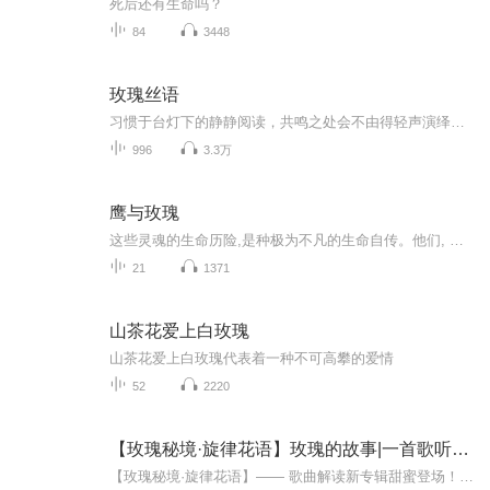
死后还有生命吗？
84
3448
玫瑰丝语
习惯于台灯下的静静阅读，共鸣之处会不由得轻声演绎，有趣。
996
3.3万
鹰与玫瑰
这些灵魂的生命历险,是种极为不凡的生命自传。他们, 为我们开启了一个崭新的生命视界….鹰与玫瑰, 值得你细心品尝, 让它充盈你的 生命…....
21
1371
山茶花爱上白玫瑰
山茶花爱上白玫瑰代表着一种不可高攀的爱情
52
2220
【玫瑰秘境·旋律花语】玫瑰的故事|一首歌听一集故事
【玫瑰秘境·旋律花语】—— 歌曲解读新专辑甜蜜登场！嘿宝贝们，你们准备好了吗？ 让我悄悄告诉你一个超级梦幻的秘密花园，那里每一朵玫瑰都藏着一个故事，而这次，我们用最动听的旋律，把《玫瑰的故事》一一解锁啦！在这里，你会听到爱情的甜蜜与苦涩交...