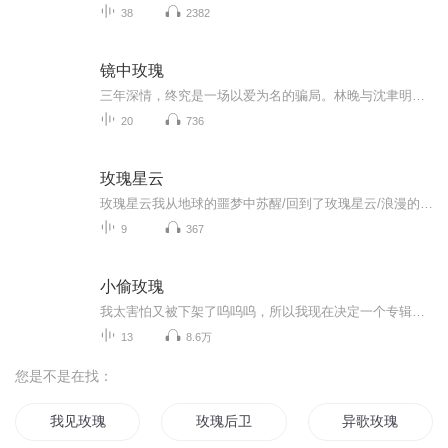
38
2382
镜中玫瑰
三年深情，终究是一场以爱为名的骗局。林晚与沈聿明相恋三载，他将她宠成公主，熟记她所有喜好，却在她偶然发现一张旧照片后，揭开了“替身”的残酷真相——她不过是沈聿明已故白月光苏蔓的影子，连习惯、穿搭都被刻意复刻。 不甘沦为棋子的林晚，决心追查...
20
736
玫瑰星云
玫瑰星云我从地球的噩梦中苏醒/回到了玫瑰星云/浪漫的钻石行星/人们心灵洁净如那里的建筑般晶莹透明/这是智慧引领的世界没有谎言没有特权亦没有流血的战
9
367
小偷玫瑰
我太害怕又被下架了呜呜呜，所以我现在决定一个专辑只读一篇小说。作者——北方流氓封面——一生琑
13
8.6万
您是不是在找：
我见玫瑰
玫瑰后卫
异歌玫瑰