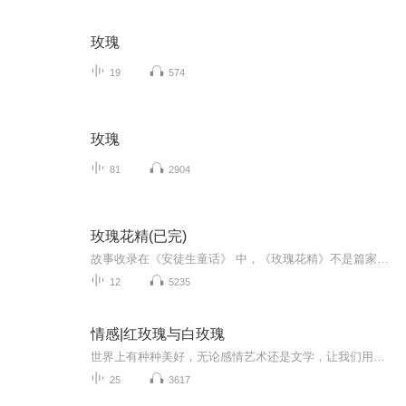
玫瑰
19
574
玫瑰
81
2904
玫瑰花精(已完)
故事收录在《安徒生童话》 中，《玫瑰花精》不是篇家喻户晓的童话故事，甚至它不是一般意义上的童话。也许很多人没听说过它。《玫瑰花精》是一个复仇的故事，但写得很唯美。 玫瑰花精就是住在玫瑰花里的精灵。一个姑娘爱一个青年，她的哥哥很看不过去，用剑杀了这个青年,将他的头埋在土里，这一切都被玫瑰花精看在眼里。她在夜晚悄悄告诉了这个姑娘。姑娘很伤心，将恋人的头挖出，栽在家里最大的花盆里，不久，姑娘抑郁而亡。姑娘的哥哥将花据为己有，也包括埋着姑娘恋人头的花盆。为了惩罚凶手，在一天深夜，玫瑰花精将花的灵魂化作一把毒箭，刺穿了凶手的胸膛，让人们知道他的恶行。
12
5235
情感|红玫瑰与白玫瑰
世界上有种种美好，无论感情艺术还是文学，让我们用心去体会炽热的美好……风吹过树叶沙沙的声音知了在窗外的鸣叫声孩子在奔跑时的笑声风吹过少年T恤的呼呼声以及心上人砰砰的心跳声还有琅琅的读书声让我们用心去倾听这世间的美好
25
3617