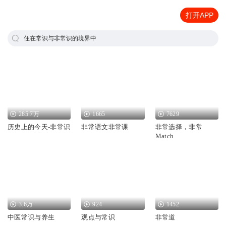
打开APP
住在常识与非常识的境界中
285.7万
1665
7629
历史上的今天-非常识
非常语文非常课
非常选择，非常
Match
3.6万
924
1452
中医常识与养生
观点与常识
非常道