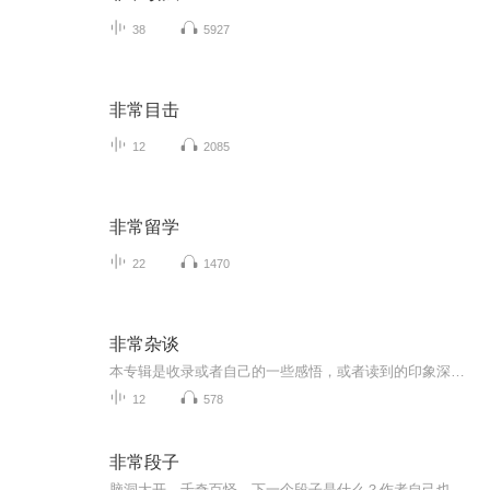
38
5927
非常目击
12
2085
非常留学
22
1470
非常杂谈
本专辑是收录或者自己的一些感悟，或者读到的印象深刻的好文，有触动，有警醒，做个声音记录，分享给大家，欢迎大家讨论
12
578
非常段子
脑洞大开，千奇百怪，下一个段子是什么？作者自己也想不到！ 作者：晓东讲故事演播：晓东讲故事，余音_FM，沐沐凡后期：晓东讲故事，余音_FM