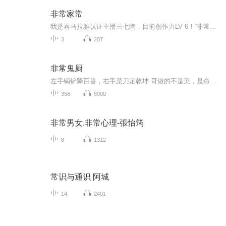
非常家常
我是喜马拉雅认证主播三七陶，目前创作力LV 6！“非常家常”，字面意思是非常的家常，既可以说是很家常，也可以说是不一样的家常！表面是聊家常，聊闲天.实际上分享一些自己对生命的感悟，希望与同频的人，让思想碰撞出火光四溅！
3
207
非常鬼厨
左手锅铲降百兽，右手菜刀定乾坤 哥做的不是菜，是命数； 开的不是店，是因果。 别人有御姐、萝莉，我有随时变身御姐的小萝莉...... 别人修真龙啸九天，我修仙觉醒“鬼厨”系统，穿越异界正本清源，历史动漫传奇按部就班！ 诸位客官，欢迎光临！今日特供：...
358
8000
非常男女.非常心理-張怡筠
8
1312
常识与通识 阿城
14
2401