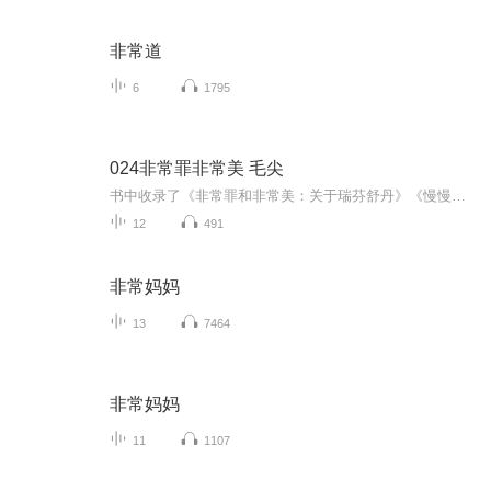
非常道
6
1795
024非常罪非常美 毛尖
书中收录了《非常罪和非常美：关于瑞芬舒丹》《慢慢微笑——加曼的最后岁月》等25篇影评，解析伯格曼、希区柯克、张艺谋等影人的艺术特质，并串联同性恋题材、先锋实验影像等主题。作者运用文学性笔触，结合影史掌故与个人观感，从剧照、海报等视觉元素切...
12
491
非常妈妈
13
7464
非常妈妈
11
1107