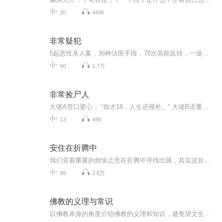
20
4446
非常疑犯
5起恶性杀人案，36种法医手段，78次高能反转，一场天才法医与高智商变态疑犯的脑力对决拉开帷幕......
60
1.7万
非常捡尸人
大佬A苦口婆心： “你才18，人生还很长。” 大佬B语重心长： “这天赋，不走正道可惜了。” 大佬C忧心忡忡： “离开组织吧，你不该站在黑暗里。” ……………… 江夏“嗯”、“是”、“您说得对”应付三连，收下被发的第N张“你本来应该是个好人”卡，心累...
13
449
安住在折腾中
我们背着重重的烦恼之壳在折腾中寻找出路，其实这折腾本身就是出路。
66
2.6万
佛教的义理与常识
以佛教本身的角度介绍佛教的义理和知识，避免望文生义的说教；以通俗的方法介绍佛教的义理的基本知识，使难懂的佛教更易听，更易懂；为听众提供一个相对完整的佛教知识系统课程，以便大家完整地了解佛教；为大家通过学习佛教知识，增长生活智慧提供更加精辟的建议，而不是鸡汤似的说教；为大家提供正确认识佛教的途径，避免在日常生活中上当受骗。...