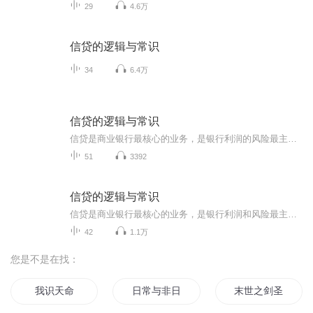
29
4.6万
信贷的逻辑与常识
34
6.4万
信贷的逻辑与常识
信贷是商业银行最核心的业务，是银行利润的风险最主要来源。当前好银行和坏银行的区别主要是由银行信贷经营能力决定的。本书专注于探讨微观层面信用风险的控制问题。作者结合自己长期的银行信贷工作实践及体会，用通俗的语言复制，以大量的实际案例。阐述...
51
3392
信贷的逻辑与常识
信贷是商业银行最核心的业务，是银行利润和风险最主要的来源。同时也是经营实体和个人与银行打交道最频繁的业务，如何了解银行对于信贷风险的认识、把控并积极与银行同频共振，也是达到借款人与贷款人双赢的关键。本书专注于探讨微观层面信用风险的控制问...
42
1.1万
您是不是在找：
我识天命
日常与非日常
末世之剑圣用刀是