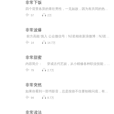
非常下饭
四个背景各异的青壮男性，一见如故，因为有共同的热爱，聊天总是意犹未尽。欢迎收听《非常下饭》，烦恼滚蛋！(我们期待大家给我们留言互动，多多提供选题思路，我们会如海绵般汲取大家的建议和意见，努力在最短的时间内取得最大的进步，感恩！)最后，FORZA...
57
2万
非常波爆
前方高能 慎入 公众微信号：NJ若相依新浪微博：NJ若相依姐姐QQ互动群：629914501
14
14.7万
非常甜蜜
内容简介： 穿成古代艺妓，从小精修各种职业技能，后又重生回现代自己5岁时。 可几十年的经历早以深入骨髓，只好努力考入法学院，希望庄严正直的气质能压制住骨子里的烟视媚行。 天雷滚滚，女主各种做作，过敏者勿入！勿入！勿入！...
79
2.7万
非常突然
如果你看到一部书影音，总是按捺不住要刨根问底，有无数个冲动想找三五好友彻夜长谈，那欢迎你收听《非常突然》。影视编剧兼滞销书推手摸鱼王和屎上雕花的图书编辑童花顺，两个资深北漂东北人，一捧一逗，嬉笑怒骂，专注流行文化：电影图书，行业内幕，神...
94
8.7万
非常读法