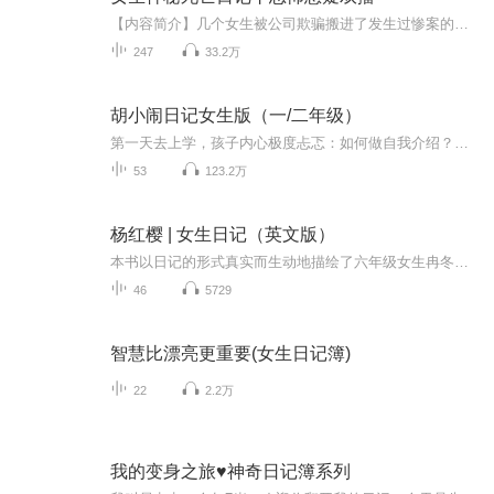
【内容简介】几个女生被公司欺骗搬进了发生过惨案的鬼宿301，自此出现了一连串的死亡事件，主角被迫牵扯进这件事情中，开启一段诡事离奇经历……【作者/主播简介】作者：酒尽余欢，网络小说作家。主播：加菲不会飞、商初九。加菲不会飞，喜马拉雅独家签约...
247
33.2万
胡小闹日记女生版（一/二年级）
第一天去上学，孩子内心极度忐忑：如何做自我介绍？如何让老师喜欢自己？如何与同学相处？如何回答问题？升入二年级后，孩子会遇到了很多麻烦：作业总是得不了优怎么办？总是做错事被老师批评怎么办？怎样才能管住自己不哭鼻子呢？怎样才能交到更多的好朋...
53
123.2万
杨红樱 | 女生日记（英文版）
本书以日记的形式真实而生动地描绘了六年级女生冉冬阳在青春期到来时其生理、心理所发生的微妙变化。冉冬阳是一个善解人意、情感丰富的女孩，她不漂亮也不聪明，却是那种男生、女生、男老师、女老师都喜欢的魅力女孩，是男孩子心中的天使。小说展现了丰富...
46
5729
智慧比漂亮更重要(女生日记簿)
22
2.2万
我的变身之旅♥神奇日记簿系列