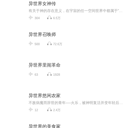
异世界女神传
有关于神的存在意义，在宇宙的任一空间世界中都属于“人”这种智慧生命们津津乐道的争论话题，无论神的所作所为如何、给世界所造成的影响是好是坏，至少有点认识是共同的，就是神对世界的支配是平凡生命无法动摇的基本权利，平凡者可以选择自己的信仰，但是不能否定神的存在。 正因为如此，在有着“人”这种平凡生命的世界里，神的存在似乎是人类种群生命力延续的基本条件之一，而在神所创造的所有物种中间，人类也企图强制性的将神对生命世界的关注全部吸引在自己身上，独享神的眷顾并引以为荣，哪怕神未必真的恩厚于己，也乐此不疲。
304
6.5万
异世界召唤师
500
72.6万
异世界里闹革命
63
1928
异世界悠闲农家
不敌病魔而辞世的青年──火乐，被神明复活并变年轻后转移到异世界，期待展开享受悠闲农业的第二人生！得到神明所授予的「万能农具」，火乐得以自由自在地在异世界拓荒耕种。过程中，不只是天使及吸血鬼，就连精灵与龙也接踵现身……转瞬间便发展成村落规...
12
2.4万
异世界的美食家