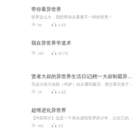
带你看异世界
世界这么大，我想带你去看看不一样的世界！
54
3.4万
我在异世界学道术
120
33.7万
贤者大叔的异世界生活日记|榜一大叔制霸异世界
无业大叔大迫聪（40岁）自从遭到裁员，便过著沉迷于游戏中的日子。名副其实爬到顶尖玩家的他，因为登入中发生的事故，人生于是落下帷幕。回过神来，那里便是不曾见过的大深绿地带。据女神所言，他似乎继承了游戏能力，但周围却有一堆危险魔物……
13
1.4万
超维进化异世界
【内容简介】这是一个来自虚拟世界的少年，让自己的世界升维成现实世界的故事。死了才开始折腾，通关了忘川河才可以还阳，先是北欧神话，然后是小小日常世界、恐怖小说世界还有高科技后末世时代和一个恐怖游戏世界。但是回到了人间之后，男主角陈霆之才一...
441
3万