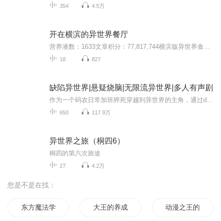
354
4.5万
开在横滨的异世界餐厅
营养液数：1633文章积分：77,817,744横滨版异世界食堂，进门就送异世界美食豪华体验券有这样一部脑洞大开的美食番，那个世界有着千奇百怪的美食，每一种都是松月想尝试的，特别是传说中的GOD还有一部文豪弃笔从戎的战斗番，那个世界有着五花八门的文豪与异...
18
827
缺陷异世界|悬疑烧脑|无限流异世界|多人有声剧
作为一个码农日常加班猝死穿越到异世界的主角，通过debug系统发现这个世界充满漏洞。男主（孟飞）被卷入一个又一个案件中，在发现案件漏洞的过程中，解除了异能者、行刑者乃至于神侍和神灵，虽然神灵缄口不言，但是穿越、系统、案件都被暗中操纵…… 这是...
650
117.9万
异世界之旅（桐四6）
桐四的第六次旅途
27
4.2万
您是不是在找：
东方魔法学徒
大王的养成方法
动漫之王的养成方