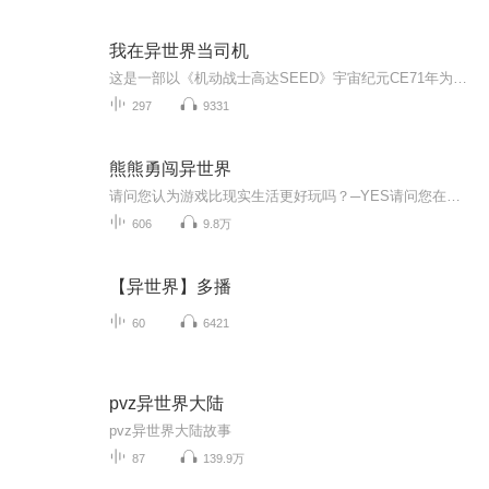
我在异世界当司机
这是一部以《机动战士高达SEED》宇宙纪元CE71年为背景的穿越题材小说。主角意外穿越至石油资源枯竭、环境污染严重、全球经济封锁导致第三次世界大战爆发的动荡年代，成为奥布联合首长国名为菲斯特的测试驾驶员。因基因检测显示其具备"潜在调整者"特质，他...
297
9331
熊熊勇闯异世界
请问您认为游戏比现实生活更好玩吗？─YES请问您在现实世界有重要的人吗？──NO……我，优奈在线上游戏中回答问卷，没想到却被送到了异世界（大概吧）。我是家里蹲资历有三年的老练游戏玩家。一开始穿在我身上的装备竟然是「熊熊套装」……这什么鬼啊──...
606
9.8万
【异世界】多播
60
6421
pvz异世界大陆
pvz异世界大陆故事
87
139.9万