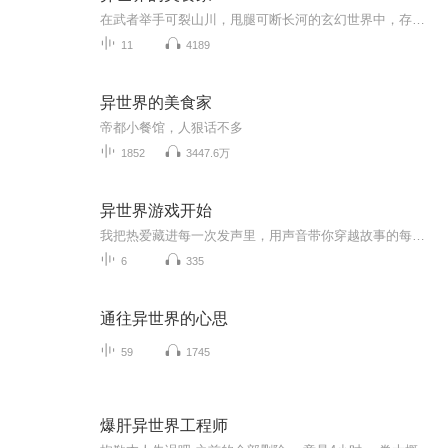
在武者举手可裂山川，甩腿可断长河的玄幻世界中，存在着这样一家小餐馆。 小餐馆不大，但却是无数顶尖强者趋之若鹜之地。 在那儿你可以品尝到用凤凰蛋和龙血米炒成的蛋炒饭，可以喝到生命之泉配朱果酿制的烈酒，可以吃到九阶圣兽肉配上黑胡椒的烤肉……什...
11
4189
异世界的美食家
帝都小餐馆，人狠话不多
1852
3447.6万
异世界游戏开始
我把热爱藏进每一次发声里，用声音带你穿越故事的每一个角落。从清晨到深夜，只要麦克风亮起，我就会用最真诚的演播，让你听见文字的温度。
6
335
通往异世界的心思
59
1745
爆肝异世界工程师