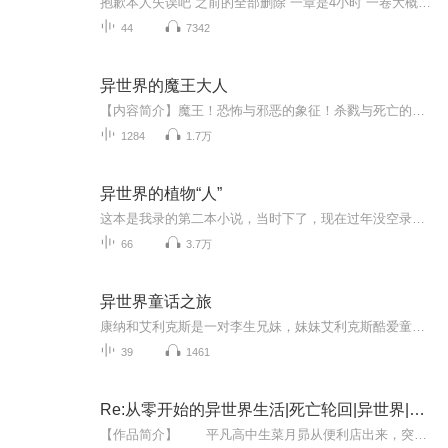
抱歉本人失误吧 之前的全部删除 一章是4小时 一卷大概是8个小时 这样就·可以大概 知晓之前听的是几卷了，如果全忘记 我也没办法 找不回来了 1-26卷 全卷 含外传
44
7342
异世界的魔王大人
【内容简介】魔王！恐怖与邪恶的象征！杀戮与死亡的代名词！可真魔国却迎来了一个史上最不像魔王的魔王！“魔王陛下，这份文件请您签署，但请注意不要把手放在不该放的地方。”“亚林大人，人类军队来袭，不过我会用我的生命守护你！”“讨厌！别过来！你...
1284
1.7万
异世界的植物“人”
这本是我录的第二本小说，当时下了，现在过年没空录音，把这个上传看看？ 穿越到不一样的远古异世界，看主人公如何生存上学顺便成个家的吧！双男主：不一样的兽世界！
66
3.7万
异世界童话之旅
康纳和艾利克斯是一对李生兄妹，妹妹艾利克斯酷爱童话，充满灵气，哥哥康纳顽皮好动，满脑子奇思妙想。在他们十二岁生日那天，收到了来自祖母的生日礼物——一本古老的童话书。兄妹俩跌入童话书中，穿越到了童话王国，一个童话故事还在继续的世界。为了回...
39
1461
Re:从零开始的异世界生活|死亡轮回|异世界|动漫
【作品简介】 平凡高中生菜月昴从便利店出来，突然被召唤到异世界。人生地不熟的他遭遇危机，幸得神秘少女爱蜜莉雅与灵猫帕克相救。为报恩，昴与她同行，却意外惨死——然而，当他再次睁眼，竟回到了故事最开始的地方。他发现自己拥有“死亡回归...