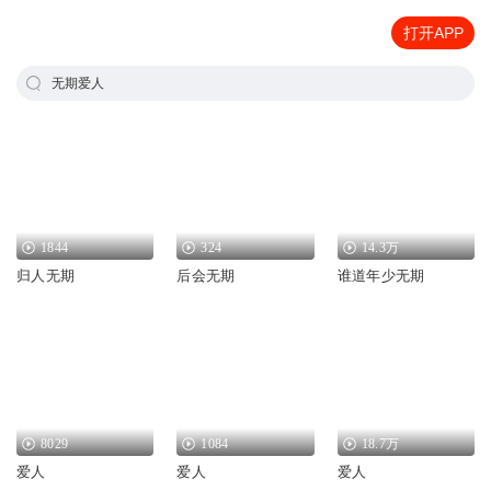
打开APP
无期爱人
1844
324
14.3万
归人无期
后会无期
谁道年少无期
8029
1084
18.7万
爱人
爱人
爱人