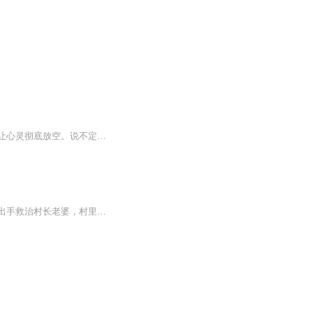
累了吗？欢迎来这儿倾听那个仅仅属于您一个人的声音吧！声声入耳处片刻间任思绪飞扬，让心灵彻底放空。说不定您会发现一个不一样的自己！
内容简介：农村傻子，偶然采到野山参获得无上传承凭借采摘香椿芽，与美女老板相识偶然出手救治村长老婆，村里女人全部找上门来凭借医术圣手救人驱邪带领村民致富发家且看杨小朋众多美女环绕，走向人生巅峰！配音团队： 慕叔来了 陈点点 千山雨月 景天掌...