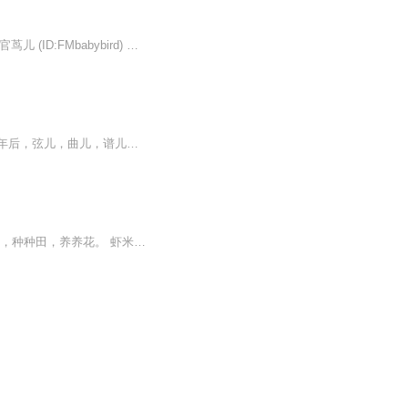
欢迎关注的微信账号，我会每天在这里等你们~ 【微薄】：小茑电台丫 【微信公众号】：上官茑儿 (ID:FMbabybird) 【邮箱】：459270979@qq.com
【强烈推荐】一把红颜泪半部民国史【内容介绍】榆姐，柳姐，桐姐，结局都怎么样了？十年后，弦儿，曲儿，谱儿，怎样的命运？谱儿曲儿都为了自己的贞操吞了金，而弦儿隐忍的活着。爱过恨过，杀过人也被人杀过。被打倒过也打倒过别人。主要的是，弦儿的身段，品德，性情，学问，有着一个人的追求，而不是像那个时代的人一样是行尸走肉。最后听着欲哭的情绪，也许是管子的痴心，也许是弦儿对聂士雄的爱情。【主播/作者简介】作者：李眉主播：马星、孙鹏
一觉醒来，发现自己穿越成了一个地地道道的村姑。 村姑就村姑吧！姑娘我只想过平凡日子，种种田，养养花。 虾米？为情自杀？情郎死了，她却被十里八乡的人唾骂，天降扫帚星，断子绝孙星，造孽克夫星…… 连累父兄下狱，母妹受欺，还有一大堆极品亲戚。这小日子可没有想象中的那么容易！ 柴米油盐，事事闹心。穷乡僻壤，观念闭塞。 没有良田百亩，只有竹林一片，桃树几颗。日子咋整哩？ 赚自己的钱，让别人眼红去吧！且看现代旅游体验师如何在古代打造八星级农门客栈！