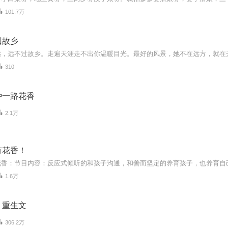
101.7万
回故乡
310
种一路花香
2.1万
有花香！
1.6万
｜重生文
306.2万