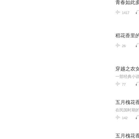
青春如此
1417
稻花香里
26
穿越之农
77
五月槐花
142
五月槐花