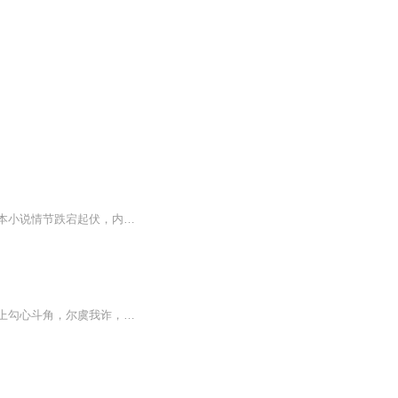
一部经典小说，喜欢请多点赞啊，，，，，好东西要分享给小伙伴啊，所有专辑完全免费，本小说情节跌宕起伏，内容紧扣发展脉搏。。绝对震撼你的耳膜，，，，还等什么，赶快来吧，记住点赞分享啊，分享点赞。。。。 一部经典小说，喜欢请多点赞啊，，，，，好东西要分享给小伙伴啊，所有专辑完全免费，本小说情节跌宕起伏，内容紧扣发展脉搏。。绝对震撼你的耳膜，，，，还等什么，赶快来吧，记住点赞分享啊，分享点赞。。。。
在民国时期的琉璃厂，有这么一群古玩商人，他们阴险，狡诈而且老道圆滑。平日里在生意上勾心斗角，尔虞我诈，但在民族大义面前却也有着凛然正气。