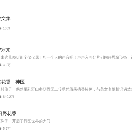
散文集
1659
苦寒来
3.2万
桃花香丨神医
849.2万
田野花香
颗珠子，开启了行医世界的大门
5.5万