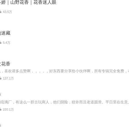
多娇｜山野花香｜花香迷人眼
43.5万
的迷藏
5.4万
女花香
137.1万
香
220.1万
香