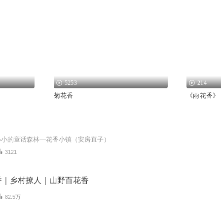
5253
214
菊花香
《雨花香》
小小的童话森林—花香小镇（安房直子）
3121
香｜乡村撩人｜山野百花香
82.5万