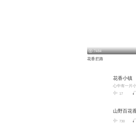
7484
花香拦路
花香小镇
心中有一片
17
山野百花
730