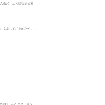
民国末年至解放初为时代背景 ，讲述了清末民初，老北京的琉璃厂泛古堂掌柜佟奉全难逃被人设局、互相陷害的怪圈。因着一尊汝窑三足奁，致使两家古玩铺子倒掉，还闹出了人命，佟也沦为一无所有的穷光蛋。命运的巨变，也驱使他和其他人有了交集，因一幅假画，...
夜雨花香橙，我是NJ-橙子。夜雨，花落泪。我们就好比夜雨中的花朵，有多少个孤独的夜晚，姑娘，你在黯然神伤。那么来听我讲你心里的故事，我愿做花朵里那颗香橙花，用我淡淡的香味，给你带来轻快甜美的安抚。每周日我都在《夜雨花香橙》的这头等你，希望你...
【内容简介】小白菜呀，地里黄呀；三两岁呀没了娘呀。就怕爹爹娶后娘呀，娶了后娘，三年半呀，生个弟弟比我强呀。弟弟吃面，我喝汤呀，端起碗来泪汪汪呀。亲爹尚且如此，若这爹不是亲爹又该如何？亲娘早死，小白菜被虐待致死，才有了她华丽丽的穿越，可是...