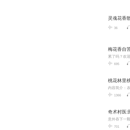
灵魂花香
36
梅花香自
695
桃花林里
1366
奇术村医:
意外吞下一
701