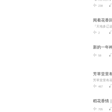
238
闻着花香
2
新的一年
58
芳草堂里
467
稻花香情
705