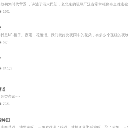
1801
橙
5万
香
24.1万
频道
各类杂谈~~
7921
巧种田