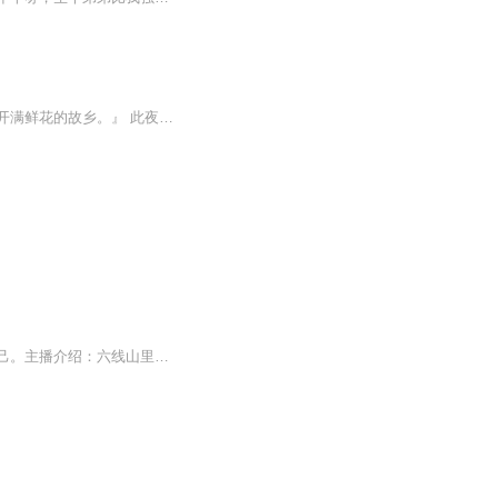
『天地多辽远，远不过故乡。走遍天涯走不出你温暖目光。最好的风景，她不在远方，就在开满鲜花的故乡。』 此夜曲中闻折柳，何人不起故园情。著名音乐人陈越先生一曲《闻着花香回故乡》，再次掀起了一场回望、回味和回向故园的风潮。一个热爱故乡的人，一定是一个深切热爱着土地、人民和祖国的人。这首作品不仅是一首思乡曲，更是一首感召天下游子反哺家乡、建设家乡和情归家乡的心灵绝响。
芳草堂里有花香：节目内容：反应式倾听的和孩子沟通，和善而坚定的养育孩子，也养育自己。主播介绍：六线山里的芳草，一路在三线城市热爱生活着，一路有笑有泪有成长，幽幽芳草堂里有花香！适合人群：青春期娃的麻麻们你将收获：和善而坚定的沟通方式！