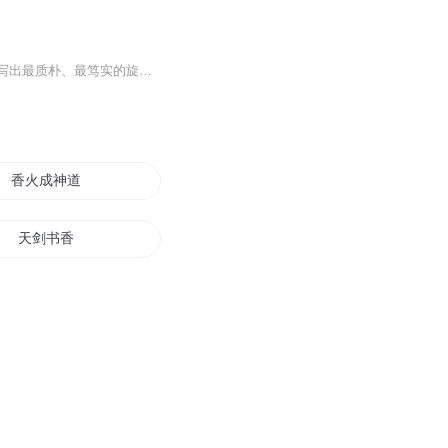
作者：马向东演播：猫爪太欠作者用流水般的灵感、风一般的构思、心怀大爱的情愫音符拼写出最质朴、最笃实的旋律。“心中有爱生灵感……爱之所至即为诗”。心怀大爱，寸水丸石都是景；感情投入，沙石草木成妙曲。
香火成神道
天剑书香
香火神道
重生之花香一世
罗剑天香