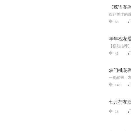
【茑语花
56
年年槐花
48
农门桃花
140
七月荷花
18