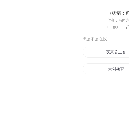
《稼穑：
588
您是不是在找：
夜来公主香
天剑花香
香自花来
书香世家
再无香音