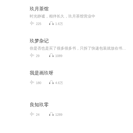
玖月茶馆
时光静谧，相伴长久，玖月茶馆营业中
225
1.6万
玖梦杂记
你是否也是买了很多很多书，只拆了快递包装就放在书架上展示了，哎呀呀，我也是，所以咱们一起读起来吧~读给自己听~也与大家一起分享！（支持维护版权，涉及版权书籍的，本专辑仅就书籍部分内容摘录共赏，谢绝商用）
29
1089
我是画玖呀
180
4.6万
良知玖零
24
1289