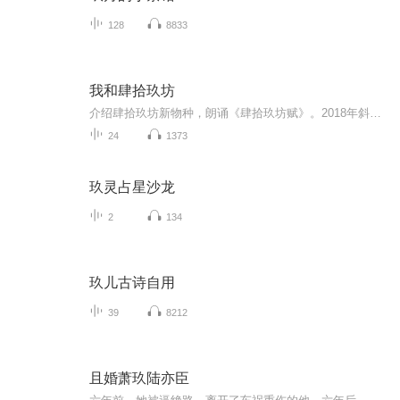
128
8833
我和肆拾玖坊
介绍肆拾玖坊新物种，朗诵《肆拾玖坊赋》。2018年斜杠加入肆拾玖坊渝州肆玖，一年后创立三峡堂并在重庆巴南万达开第一间537专营店。让身边的人喝上物美价廉好酒，品到好茶，吃到好米好油，用上健康食品，过上美好生活。
24
1373
玖灵占星沙龙
2
134
玖儿古诗自用
39
8212
且婚萧玖陆亦臣