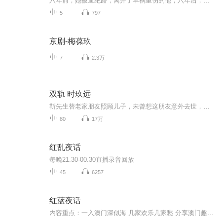
六年前，她被逼绝路，离开了车祸重伤的他，六年后，她携子归来。“脱！”穿着白大褂的萧玖对着要体检的某人，但某人却说：“帮我脱。”“抱歉，医生没有这个义务。”“但我女人有。”“只是前女友！”【收听须知】1、该专辑免费收听。2、在收听过程中，如想快速阅读小说文字版全集，或者你有其他任何问题，请在微信中搜索公众号【简文坊】，关注并回复数字：【0476】，便可快速阅读文字全版。（注意：需要在公众号中回复才有效）
5
797
京剧-梅葆玖
7
2.3万
双轨 时玖远
靳先生替老家朋友照顾儿子，未曾想这朋友意外去世，男孩成了孤儿。 姜女士结婚五年依然无法怀上，于是和丈夫领养了一个儿子，取名靳朝。谁知这个养子领回家三年后，妻子姜女士怀孕生下女儿靳暮，巨大的生活压力让两人之间的矛盾日趋加深。 靳暮9岁那年，父...
80
17万
红乱夜话
每晚21.30-00.30直播录音回放
45
6257
红蓝夜话
内容重点：一入澳门深似海 几家欢乐几家愁 分享澳门趣事 品味赌海人生内容重点：内容重点：内容重点：适合谁听：适合谁听：适合谁听：