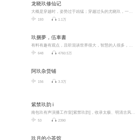
龙晓玖修仙记
大概是穿越时，姿势过于凶猛；穿越过头的尤晓玖，一脑袋栽进龙族，投胎成了一只小母龙。※龙小九甫一出世，即是超级优良品种；可是，她一点也骄傲不起来；龙爹爹说，她想从龙身变为人形，大概要等她……渡过神劫了。神劫！！！！！！龙小九脑袋晕了晕：“...
193
1.1万
玖捆夢，伍車書
有料有趣有观点，且听混谈世界很大，智慧的人很多，他们用自己的方式和笔墨给我们诠释了这个世界。在这里我们可以一起，从作者文中的观点解读背后的玄机，在有趣的话题背后探讨生活的真谛。人生智慧，生活哲思，也许可以轻松听来……混子哥选读曾经读过的...
648
4760.5万
阿玖杂货铺
156
3.3万
紫禁玖韵 i
南包玖有声演播工作室[紫禁玖韵]，收录太极、明清古风、玄幻BGM、二次元曲目，含A1翻唱、怀旧配乐，适合有声演播、静心练习。
53
2390
玖月的小茶馆