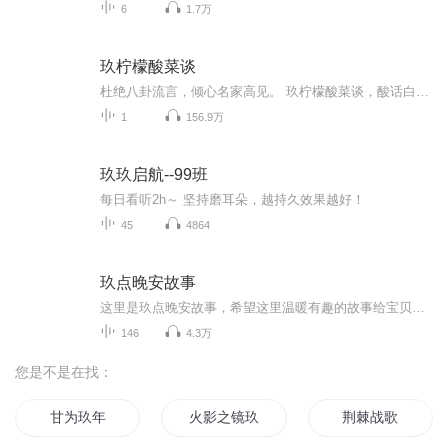
6
1.7万
玖柠檬酸菜谈
杜绝八卦流言，倾心名家高见。 玖柠檬酸菜谈，酸话白说。欢迎交流小助理V：jnmsct
1
156.9万
玖玖启航--99班
每日看听2h～ 坚持磨耳朵，越持久效果越好！
45
4864
玖点晚安故事
这里是玖点晚安故事，希望这里温暖有趣的故事给宝贝们长久的陪伴。
146
4.3万
您是不是在找：
甘为玖年
火影之镜玖
荆棘战歌