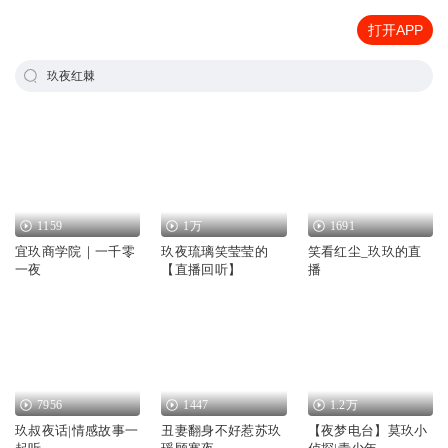
打开APP
玖夜红棘
1159
1万
1691
宜玖商学院｜一千零
玖夜琉璃笑莹莹的
笑看红尘_玖玖的直
一夜
【直播回听】
播
7956
1447
1.2万
玖叔夜话|情感故事一
丑妻翻身不好惹苏玖
【夜梦电台】莫玖小