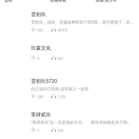
起听
瑶顾寒夜
侦探|青少年
雲初玖
雲初玖：搞笑，穿越故事听到了893章，就不更新了，听了二三遍了，还想继续听，接下来的只好自己播给自己听了．虽然自己播的不那么好听，总比听不到好啦
391
40.9万
玖森文化
8
521
雲初玖5720
自己读自己听的,还有家人一起听
130
7.3万
零肆贰玖
“零肆贰玖”这一天是我的生日。 整张专辑都是关于我来到贵州都匀市以后的那些事，布满了Acappella、Emotional、Trap、Melody、Rnb、Oldschool风格，所讲的我经历的事情、我内心的世界、我身边所认识的朋友、我所喜欢的女孩以及那些支持过我的前辈和听众，都在歌里。 希望你听完后，能感受到我的蜕变和成长。
1
126