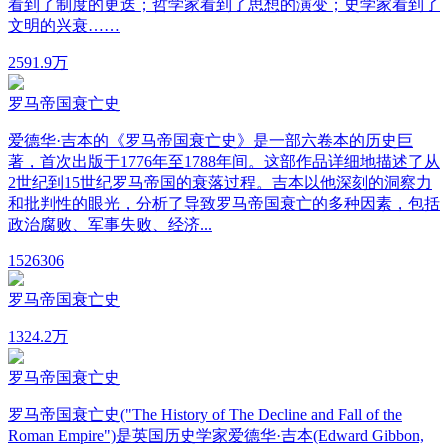
看到了制度的更迭；哲学家看到了思想的演变；史学家看到了
文明的兴衰……
259
1.9万
罗马帝国衰亡史
爱德华·吉本的《罗马帝国衰亡史》是一部六卷本的历史巨
著，首次出版于1776年至1788年间。这部作品详细地描述了从
2世纪到15世纪罗马帝国的衰落过程。吉本以他深刻的洞察力
和批判性的眼光，分析了导致罗马帝国衰亡的多种因素，包括
政治腐败、军事失败、经济...
152
6306
罗马帝国衰亡史
132
4.2万
罗马帝国衰亡史
罗马帝国衰亡史("The History of The Decline and Fall of the
Roman Empire")是英国历史学家爱德华·吉本(Edward Gibbon,