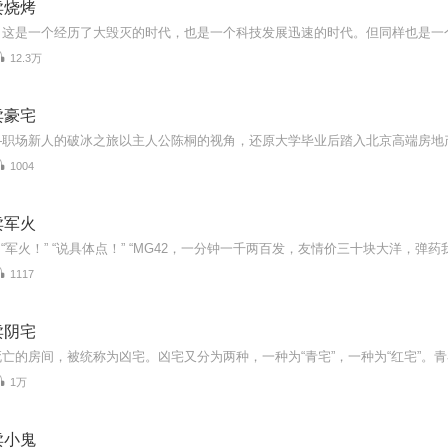
卖烧烤
12.3万
卖豪宅
1004
卖军火
1117
卖阴宅
1万
卖小鬼