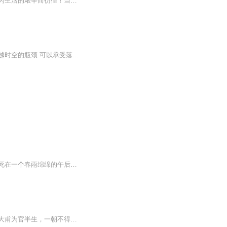
我曾为时光匆匆流逝而遗憾，曽为生命如此短暂而感伤，曾为花草树木的凋残而惆怅，也曾为生活的艰辛而彷徨！当情海思绪积压我心头的时候，我想寻找一叶扁舟，在大海上游荡，让思绪尽情的释放。于是我爱上了能倾诉心声的有声主播，它精彩、张扬，它充实、神...
生命终究在时光中凋零，灵魂却可以在岁月里充盈；肉身逃不出消逝的宿命，精神却能够穿越时空的瓶颈 可以承受落寞，不要放弃追寻；可以面对空白，不能失去憧憬
前世的官夫人重生归乡，手执绣针掀起锦绣风云。男人？不过是她锦绣江山的点缀。沈知微死在一个春雨绵绵的午后。她最后的意识，是被那个丈夫新纳的歌伎捧到面前的双面异色绣屏《百鸟朝凤》——那是她连续一个月不眠不休的心血，本应是沈家绣娘技艺的巅峰，...
内容简介天朝盛世，万国来邦。李太白徒步丈量大地，十步成诗，纵横万里，挥斥方遒。杜大甫为官半生，一朝不得志，转身便归隐了桃源，抬手就写出一千五百首传世佳作。女皇至高无上，蹲坐龙椅，一朝玩心起，瞬间便把整个天下抛在了身后。书生醉酒，侠士负剑...