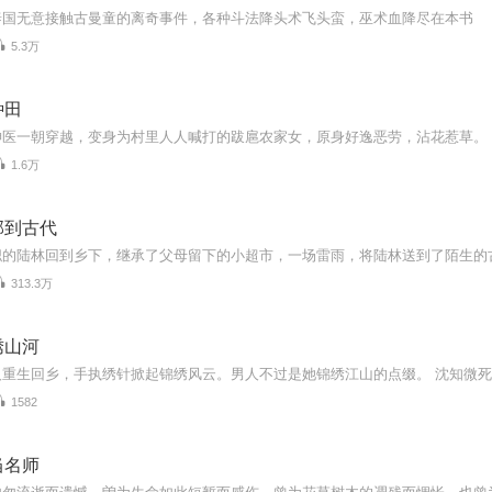
泰国无意接触古曼童的离奇事件，各种斗法降头术飞头蛮，巫术血降尽在本书
5.3万
种田
1.6万
部到古代
313.3万
绣山河
1582
当名师