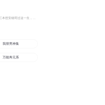
孟小三穿越回到了另一个时空的古代，。这个时空里，地府还未建立，人间百鬼夜行。孟小三本想安稳苟过这一生，却意外捡到了一个红包，这个红包居然是厉鬼的买命钱。恶魂缠身，命不久矣。孟小三不得已，拿着这个烫手的红包，来到了东岳庙，将厉鬼的买命钱，...
我替男神集阳寿
万能寿元系统
寿命将至
万寿天下
寿与仙齐