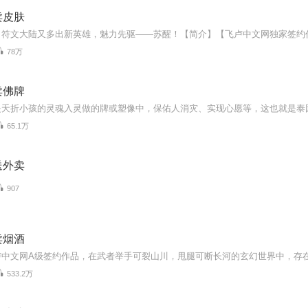
卖皮肤
78万
卖佛牌
65.1万
送外卖
907
卖烟酒
533.2万