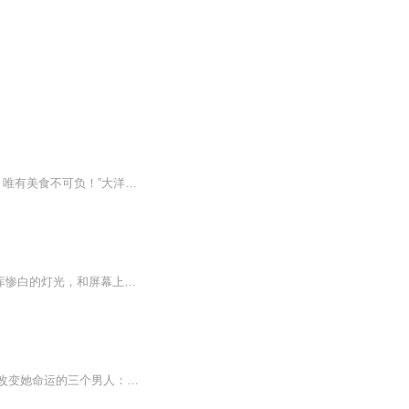
内容简介：“呦呦切克闹，压缩饼干来一套！”“走过路过，美味不要错过！”“特殊时期别亦难，唯有美食不可负！”大洋返航的路途中，郑乾喜滋滋的吆喝着。吝啬的他乘坐轮渡的时候，为了省钱买了一大堆压缩食品，没想到轮渡返航的时候，遇到了意外，轮渡的...
日更5集，不定期爆更！订阅可以收到更新提醒哦~ 【内容简介】 沈清辞最后的记忆，是仓库惨白的灯光，和屏幕上永远处理不完的爆仓预警单。七十二小时没合眼，心脏跳得像要挣脱胸腔，她撑着桌子想站起来，眼前却猛地一黑。然后就是水。四面八方涌来的、...
现代女子冷落，一场车祸回到了古代，成为婴儿的她，有着成年人的思维。冷落先后遭遇了改变她命运的三个男人：偏执残暴的骆炜森、坚定忘我的骆绝尘、清新自然的灵亦轩。在纷乱的江湖中，他们之间的爱与憎、逃避与彷徨，将会如何结局，扑朔迷离。作者用优美的行文，在娓娓道来中巧妙地安排了故事的发展，情节环环相扣，角色鲜活动人，人物情感既激烈又细腻。使读者带着疑问与悬念阅读，情绪随着主人公的命运的跌宕而起伏。……