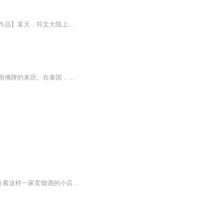
【小编推荐】符文大陆又多出新英雄，魅力先驱——苏醒！【简介】【飞卢中文网独家签约作品】某天，符文大陆上来了一名奇怪的商人。盖伦：自从苏醒来到德玛西亚之后，我睡觉都怕妹妹被他抢走！安妮：你看见我的。。。算了不要了，苏醒哥哥可以给我一只新的...
泰国养小鬼是夭折小孩的灵魂入灵做的牌或塑像中，保佑人消灾、实现心愿等，这也就是泰国佛牌的来历。在泰国，养小鬼又被称为古曼童、金童子，在泰国，关于养小鬼也存在各种离奇传说，所以当地提到养小鬼，人们也是感觉非常神秘，所以只有少数人才能真正接...
内容简介飞卢中文网A级签约作品，在武者举手可裂山川，甩腿可断长河的玄幻世界中，存在着这样一家卖烟酒的小店。一包六块钱的天下秀能增加神识。一瓶十块钱的江小白能增加修为。武圣在这家小店打工还债。武帝恭恭敬敬的讨好着老板希望赏根烟。武神流着口水看着柜台上的那瓶飞天茅台。演播：笨嘴