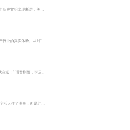
【内容简介】这是一个经历了大毁灭的时代，也是一个科技发展迅速的时代。但同样也是一个历史文明出现断层，美食文明更是倒退到了饮食文化初步形成时期，黑暗料理频出的时期！这就像特地为甘蓝准备的时代！甘蓝：“同学，烤鱼虾生蚝五花肉鸡爪羊肉牛肉排骨...
初入浮华——职场新人的破冰之旅以主人公陈桐的视角，还原大学毕业后踏入北京高端房地产行业的真实体验。从对“豪宅”的概念认知，到学习房地产行业的基础知识，再到应对同事间的竞争与合作、上下级的微妙关系，细腻呈现职场新人的迷茫、挫败与坚持。记录...
“什么买卖？” “军火！” “说具体点！” “MG42，一分钟一千两百发，友情价三十块大洋，弹药我白送！” 话音刚落，李云龙当场懵了，抱着我的大腿就不撒手： “兄弟！从今往后，你就是我亲哥！我那意大利炮老婆不要了，以后咱俩一个炕上睡！” 一觉醒来...
发生非正常死亡的房间，被统称为凶宅。凶宅又分为两种，一种为“青宅”，一种为“红宅”。青宅活人住了没事，但是红宅活人住了必死无疑。我是做房产中介的，一次无意间卖出去一间红宅，之后，我遇到了恐怖的事情·………