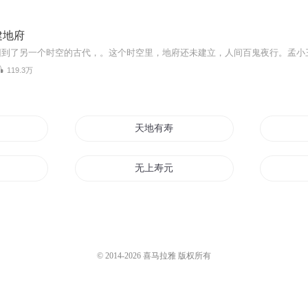
建地府
119.3万
天地有寿
无上寿元
我卖了太阳系
万寿至尊
© 2014-
2026
喜马拉雅 版权所有
本妃卖笑不卖声