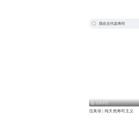
我在古代卖寿司
220.9万
伍美珍 | 纯天然寿司主义