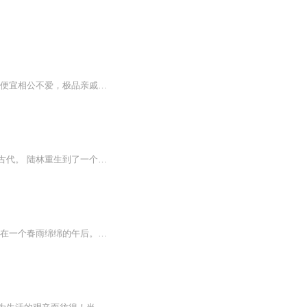
中医世家女神医一朝穿越，变身为村里人人喊打的跋扈农家女，原身好逸恶劳，沾花惹草。 便宜相公不爱，极品亲戚张口就来。看她白小婉上斗极品恶亲戚，下有金手指狗住小命！ 空间在手，天下尽有。 掌握千亩良田，研发产量技术，金银财宝滚滚来。偶尔还能撩...
从大城市辞职的陆林回到乡下，继承了父母留下的小超市，一场雷雨，将陆林送到了陌生的古代。 陆林重生到了一个与自己同名同姓的小子身上，而他马上就要被入赘给一个一二三四五，上山打老虎的悍双儿了。
前世的官夫人重生回乡，手执绣针掀起锦绣风云。男人不过是她锦绣江山的点缀。 沈知微死在一个春雨绵绵的午后。她最后的意识，是那个被丈夫新纳的歌伎捧到御前的双面异色绣屏《百鸟朝凤》_那是她连续一个月不眠不休的心血，本应是沈家绣娘技艺的巅峰，是她...