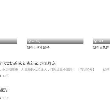
46.9万
343
我在斗罗卖罐子
我在古代造
古代卖奶茶|玄幻奇幻&忠犬&甜宠
3.4万
卖煎饼
1.6万