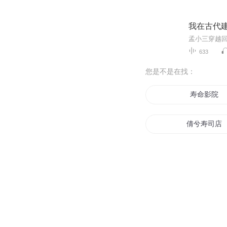
我在古代
633
您是不是在找：
寿命影院
倩兮寿司店
我叫三井寿
我叫吕三寿
与道同寿