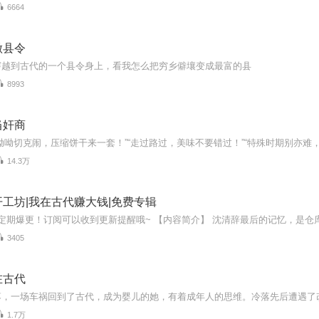
6664
做县令
穿越到古代的一个县令身上，看我怎么把穷乡僻壤变成最富的县
8993
当奸商
14.3万
工坊|我在古代赚大钱|免费专辑
3405
在古代
1.7万