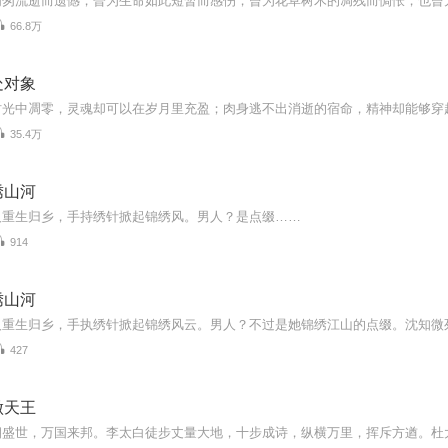
66.8万
处对象
35.4万
绣山河
人重生归乡，手持绣针掀起锦绣风。男人？是点缀……
914
绣山河
427
做天王