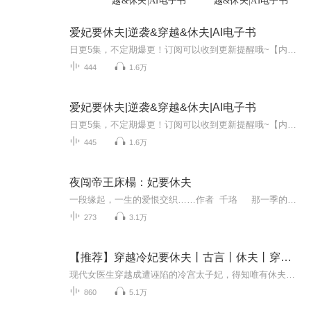
越&休夫|AI电子书
越&休夫|AI电子书
爱妃要休夫|逆袭&穿越&休夫|AI电子书
日更5集，不定期爆更！订阅可以收到更新提醒哦~【内容简介】：传奇兵王林尘为报恩回归都市，和美女总裁开启同居生活，不管你是谁，千万别在我面前装逼，我是你永远无法攀越的高峰。喝最烈的美酒，泡最美的女人，杀最强的敌人。且看林尘是如何一步步创造奇...
444
1.6万
爱妃要休夫|逆袭&穿越&休夫|AI电子书
日更5集，不定期爆更！订阅可以收到更新提醒哦~【内容简介】“老公，我就是你的防火墙。有我在，那些病毒小三是进不来的。”“老婆，我就是你的保护伞。有我在，那些想伤害你的人都不会得逞。”“老公，你真好。”“老婆好，才是真的好。”“哎呦，老公不...
445
1.6万
夜闯帝王床榻：妃要休夫
一段缘起，一生的爱恨交织……作者 千珞 那一季的爱团队 演播制作
273
3.1万
【推荐】穿越冷妃要休夫丨古言丨休夫丨穿越丨女频
现代女医生穿越成遭诬陷的冷宫太子妃，得知唯有休夫方能返现代救母，便一心推进 “休夫大业”。她跳脱搞怪搅热冷宫，与腹黑太子展开趣味拉扯，本想利落断缘，却在一次次交锋博弈中动了真心，上演欢喜冤家的冷宫甜宠情缘。
860
5.1万