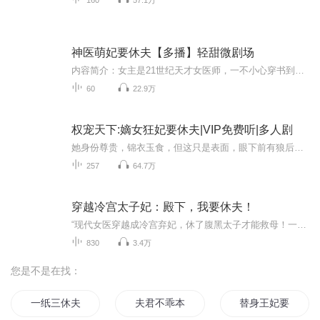
神医萌妃要休夫【多播】轻甜微剧场
内容简介：女主是21世纪天才女医师，一不小心穿书到自己看的小说里，成为靖轩王妃。原主本是蛮横霸道，欺女霸男的官家千金，在王府被王爷厌恶，下人不待见，后女主魂穿上身，改变众人对原主的印象，王爷渐渐爱上女主，开启了打脸追妻的真香之路。作者：笑倾城
60
22.9万
权宠天下:嫡女狂妃要休夫|VIP免费听|多人剧
她身份尊贵，锦衣玉食，但这只是表面，眼下前有狼后有虎，个个都想啃了她的骨头。哎，自己的小命儿可一定要保住啊，毕竟还有美男要泡呢……【内容提要】郡主……郡主……时候不早了，今天可是您的大婚之日，切莫错过吉时啊……”头晕脑胀，浑浑噩噩中，云...
257
64.7万
穿越冷宫太子妃：殿下，我要休夫！
“现代女医穿越成冷宫弃妃，休了腹黑太子才能救母！一朝穿越，我从外科女医生变成遭侧妃诬陷、被太子打入冷宫的废妃！得知唯有斩断与太子的姻缘，才能重返现代救活病危母亲，‘休夫’成了我的终极目标！性格跳脱的我哪能忍冷宫孤寂？搅得后宫鸡飞狗跳，却...
830
3.4万
您是不是在找：
一纸三休夫
夫君不乖本妃休三夫
替身王妃要休夫