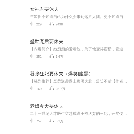
女神君要休夫
年姬摇不知道自己为什么会来到这片大陆。更不知道自己怎么就成了神君大人，到最后竟被人揭穿自己是个冒牌货，偏偏自己的夫君听到这个消息高兴傻了。 是这个世界疯了还是她疯了？不行，她得休夫，连自己娘子的生辰八字都算不明白，还敢称自己是神算子？ ...
229
7498
盛世宠后要休夫
【内容简介】她痴痴的爱着他，为了他变得蛮横，霸道，疯狂。而他对她不屑一顾，让她成了天下人的笑柄。最终她落得个惨死的下场。当她再睁开眼，已换了个人。既然是皇后，那咱绝对要贤惠，大度，把之前善嫉的毛病都改了，于是一代贤后的后宫生活开始了。【...
352
1.6万
嚣张狂妃要休夫（爆笑|腹黑）
【强烈推荐】废柴逆袭遇上腹黑夫君，爆笑不断【作者&主播】作者：兔宝宝主播：山竹，小小苏 她一朝醒来，成了候府不受宠的五小姐，各种黑历史缠身，面对各种各样的极品的迫害设计，她选择双倍奉还！ 只是对于她名义上的未婚夫，她打算变成真的，可他...
160
25.7万
老娘今天要休夫
二十一世纪天才医生穿越成遭王爷厌弃的王妃，开局便身负污名、深陷困境。她凭精湛医术，治疑难病症、破阴谋诡计，从众人鄙夷的 “弃妃” 蜕变为人人敬畏的神医。面对冷面王爷的轻视与后来的纠缠，她拎清利弊，挥毫写下休书，誓要掌控自身命运，却在权谋博...
757
5.2万