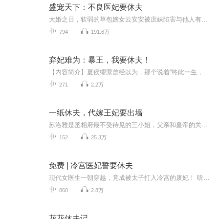
盛宠天下：不良医妃要休夫
大婚之日，软弱的草包嫡女云安安被庶妹陷害与他人有染，渣男将军更是将她打到死，并且休书一封将其扫地出门。凤眸重视人间之时，二十一世纪赏金猎人云安安重生，洗尽铅华绽，潋滟天下。“小哥哥，结婚么，我请。”云安安拦路劫婚，摇身一变从将军下堂妻成...
794
191.6万
弃妃难为：暴王，我要休夫！
【内容简介】夏侯缪萦曾经以为，那个说着“终此一生，绝不负她。”的男子是她此生的良人。但言犹在耳，欢情已薄信誓如梦，终究一场镜花水月，他的眼里有万里江山青梅恋人，于她，不过一枚棋子。她莲步轻移以为可以走向全新的生活，他却派刺客将她斩杀于剑...
271
2.2万
一纸休夫，代嫁王妃要出墙
苏洛雅是丞相府最不受待见的三小姐，父亲和皇帝的关系让苏洛雅成了皇帝护女被逼代嫁的最佳人选。 花轿没坐热，一支利箭，魂穿而来的萧萧代替了苏洛雅，展开了不平凡的古代之旅。 遇到的第一个男人，温柔绝美 混入皇宫要找武卿王，囧，居然找错了人，搅乱了温柔如水四皇子的心…… 夜探王府，被抓现形，传说中的宗卿王爷花心也就算了，居然还是？好吧，是可忍孰不可忍，叔可忍婶不可忍，本姑娘从来不是一个省油的灯，既然你不喜欢我，我也就不必再委曲求全了！【作者/主播】作者苏皇后；主播紫衫萝王<...
152
25.3万
免费 | 冷宫医妃誓要休夫
现代女医生一朝穿越，竟成被太子打入冷宫的废妃！ 听闻唯有斩断与太子的姻缘，方能重返现代救治病危母亲，她当即立下“休夫”flag。谁料冷宫岁月非但不凄苦，反而被她搅得鸡飞狗跳。与腹黑太子的趣味拉扯，竟让一心断情的她渐生情愫。当回家的执念撞上汹涌...
860
2.8万
花花休夫记