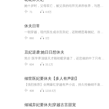
她十岁时，父母双亡，被父亲的结拜兄弟所收养，与恩城儿子萧莫豫成亲。然而没过多久，她便认定萧莫豫和其表妹两情相悦，一怒之下自己休了自己，远走他乡。天南海北游走了一年多，又机缘巧合成了塞北一家青楼的老鸨。在那里，她认识了很多奇奇怪怪的人，以...
71
4.8万
休夫日常
一朝穿越，现代医生成冷宫弃妃，还附赠恶毒侧妃、冷漠太子套餐。别人冷宫凄凄惨惨，她却只想搞事业 —— 和离！休夫！回家救妈！谁知腹黑太子偏偏不放手，对这个画风清奇、一心想跑的太子妃越看越上心。欢喜冤家在线拉扯，弃妃变宠妃，冷宫变婚房，先虐后...
860
3万
丑妃逆袭:她日日想休夫
简介:医学界顶级天才顾初暖穿越了，还悲催的中了只有男人才能解的毒。为了保住狗命，她半路拉了一个重伤的美男解读。“睡一觉而已，你又不亏。”她说的理直气壮，却把他气得差点儿晕死。混蛋！他堂堂战神，竟让一个来历不明的女人给染指了，最恼人的是，她...
604
33.1万
倾世医妃要休夫【多人有声剧】
【强烈推荐】全网爆红穿越有声小说，持久性畅销不衰，情节跌宕起伏，语言不失幽默风趣，强烈推荐。【内容简介】本是一名有大好前途的脑外科医生，她坚贞保守，视节操为生命。但是上天跟她开了一个大大的玩笑，竟让她穿越到一位王爷的床上，糊糊涂涂就跟人...
408
1216.5万
倾城弃妃要休夫|穿越古言甜宠