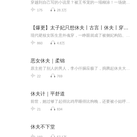
穿越到自己写的小说里？被王爷宠的一塌糊涂！一场烧破天的大火葬送了国内知名网文作者阮秋言，醒来时发现自己竟在悬崖边上，面前的绝世容颜的男子是南起王爷，而自己竟然是是南起王妃！这......阮秋言竟然穿越到了自己的小说里!!!王爷冷若冰霜，第一天阮秋言便要出逃，不料当场逮住，却阴差阳错掌管了王府内务大权......外冷内热的南起王爷萧靖然遭人下了“媚药”，误入了阮秋言的房间......一个是古灵精怪、争强好胜的穿越女子，一个是功高盖主、绝世美颜的王爷，两人开始了没羞没臊的甜宠生活。
175
28.3万
【爆更】太子妃只想休夫丨古言丨休夫丨穿越丨女频
现代硬核女医生意外魂穿，一睁眼就成了被侧妃构陷、打入冷宫的废柴太子妃。原主受尽委屈，她却只想搞事业 —— 只因得知和太子斩断姻缘，就能重返现代救母！从此她一门心思冲 KPI：疯狂作死、花式闹冷宮，就为逼太子写下休书。可偏偏对上腹黑心机太子，本...
860
4.8万
恶女休夫｜柔锦
原主抢了别人的男人，李小仟膈应极了，捣腾起休夫大计，立志大归后也要让自己衣食无忧，靠山不倒……可，那个“别人的男人”好像不是这么想的……李小仟：你怎么想重要么？百里星台：可是我在想你刑莲湖：那就憋着
22
769
休夫计｜平舒道
前世，她过够了起得比鸡早睡得比狗晚，还要被小姑呼喝婆婆挑剔最后扫地出门的日子。重生归来，天赐异宝，今生她只想当个好大夫，养个好包子，过个好日子。但这一切的前提，都是休了他。当然，事实上是想方设法被他休了。女主前世的聪明用错了地方，任性被...
21
834
休夫不下堂
160
57.1万