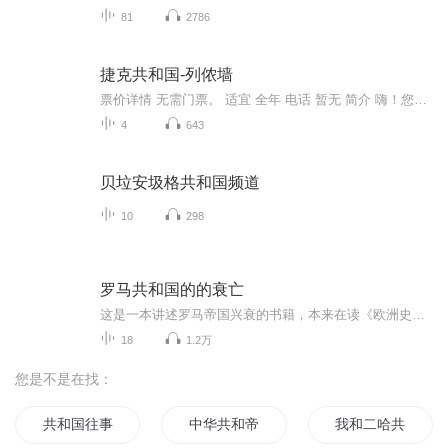
81
2786
捷克共和国-列侬墙
票价详情 无需门票。 适宜 全年 电话 暂无 简介 嗨！您好！欢迎来到象征爱与和平的列侬墙。如果说每一座城市都有它自己独特的记忆，那么代表布拉格一代又一代年轻人记忆的，就是我们马上要参观的列侬墙了。您从布拉格皇宫出来，一直往下走就能到达列侬墙。...
4
643
贝垃安圾格共和国频道
10
298
罗马共和国的的衰亡
这是一本讲述罗马帝国兴衰的书籍，本来在读《欧洲史》，可恨的翻译又是让人不忍卒读。转读此书，至少序言的语言通畅而优美，希望接下来的内容不会再因翻译而头疼！
18
1.2万
您是不是在找：
共和国往事
中华共和帝国
我和二哈共系统