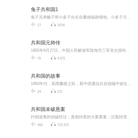
兔子共和国1
兔子兄弟榛子和小多子出生在桑德福德领地。小多子天赋异禀，能预知将来，它预感到一场来自人类的毁灭性灾难已迫在眉睫。榛子和小多子建议兔子首领山梨带领兔群搬迁，然而，他们不但遭到了拒绝，还被指控煽动叛乱。于是榛子兄弟只好带领其他几只公兔子匆匆...
17
1534
共和国元帅传
1955年9月27日，中国人民解放军陆海空三军首次授衔仪式举行。朱德、彭德怀、林彪、刘伯承、贺龙、陈毅、罗荣桓、徐向前、聂荣臻、叶剑英被授予中华人民共和国元帅军衔，十大元帅为新中国的建立立下了汗马功劳。十大元帅在特点各有不同、性格特点十分鲜明，...
75
4.5万
共和国的故事
1950年代，风雨飘摇之际，新中国通信兵在硝烟中诞生。王诤，一位肩负使命的通信部长，引领着这支新兵种踏上了强军之路。从苏联学成归来的17名精英，成为了通信领域的中流砥柱，他们的智慧与热血，编织着国家的信息命脉。面对重重困境，通信部队在逆境中蜕...
24
2万
共和国未破悬案
扑朔迷离的侦破经过；真相待查的大案要案；沉冤待雪的冤假错案；情法交锋的庭审现场；复杂曲折的心路历程；一言难尽的犯罪事实。
450
723.6万