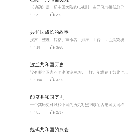
《功勋》是一部中国大陆的电视剧，由郑晓龙担任总导演，毛卫宁、沈严、林楠、杨文军、康洪雷、阎建钢、杨阳、郑晓龙担任单元导演，共同执导12。该剧聚焦于敏、申纪兰、孙家栋、李延年、张富清、袁隆平、黄旭华、屠呦呦八位“共和国勋章”获得者，运用丰富...
8
290
共和国成长的故事
搜罗、整理、转格、重命名、排序、上传...，也挺繁琐的，但您若是身心得到愉悦、获取知识、解开心中谜团，我也倍感欣慰，顺便打个赏吧，算是对我的劳动认可！
18
3978
波兰共和国历史
设有哪个国家的历史保波兰历史一样、能遭到了如此严重的扭曲。1795年俄国、普鲁士和奥地利瓜分了这个国家、并诋毁波兰是一个亟需“文明开化”的落后地区。然面正如亚当.扎莫伊斯基在这部震撼人心的历史著作中所揭示的那祥、被从地图上抹去的是波兰曾经是欧...
100
3259
印度共和国历史
一个其历史可以和中国的历史对照阅读的古老国度同样拥有数千年的文明发展，屹立在世界东方
81
2717
魏玛共和国的兴衰