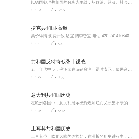
以德国魏玛共和国的兴衰为主线，从政治、经济、社会等多个角度，揭示了魏玛共和国从诞生到灭亡的全过程。
84
5432
捷克共和国-高堡
票价详情 免费开放 适宜 四季皆宜 电话 420-241410348 简介 您好！欢迎来到传说中布拉格的起源地——高堡。我们今天的目的地不仅是捷克最初的统治者们居住的地方，也是最伟大的捷克艺术家们最后安息的地方，还是捷克国家建国的象征之一。您看，传说中面积...
2
320
共和国反特奇战录丨谍战
五十年代中期，毛泽东在谈到台湾问题时表示：如果台湾回归祖国，一切可以照旧……但是，不要派特务来破坏，我们也不派“红色特务”去破坏他们。毛泽东实现两岸和平统一的愿望至今未能实现。隔绝的海峡两岸在对峙中自然会有秘密战线的绞杀和较量。本专辑首...
92
33万
意大利共和国历史
在欧洲各国中，意大利展示出辉煌灿烂而又长盛不衰的文化他还是罗马文明、中世纪基督教文明和文艺复兴发源中心
95
3548
土耳其共和国历史
土耳其位于欧亚大陆的连接处，在漫长的历史进程中，东西方文明在此融汇交流，积淀下深厚的文化。古代赫梯人的文化遗存和特洛伊战争的动人画卷，倾诉着安纳托利亚尘封的往事;古典建筑的残垣断壁，印证着地中海文明的历史。拜占庭帝国统治下的小亚细亚半岛，...