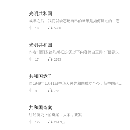
光明共和国
成年之后，我们就会忘记自己的童年是如何度过的，忘记当时我们的心理，只记得那些闪闪发光的幸福快乐碎片。但是巴尔瓦不同，他在35岁的时候依然保有一颗儿童的心灵，并且能够加以准确的描摹，让人望而生畏地唤醒自己对童年时光的记忆---不对，是唤醒自己作...
19
5906
光明共和国
作者: [西]安德烈斯·巴尔瓦以下内容摘自豆瓣：“世界失败的那天清晨，人们正忙着搜捕几个流浪的孩子。”《黑暗之心》+《蝇王》，一部虚构的美洲编年史，一部寓言式的现代启示录。大森林吞没了圣克里斯托瓦尔的孩子，正如浩浩荡荡的埃莱河水带走了成吨的淤...
17
2763
共和国赤子
自1949年10月1日中华人民共和国成立至今，新中国已走过了60年的风雨历程，历史是一面镜子，我们可以从多视角、多侧面对其进行解读，然而有一点是可以肯定的，那就是半个多世纪以来，在中国共产党的领导下，中国的政治、经济、军事、外交、文化、教育、科技、社会、民生等领域，都发生了深刻的变化，中国人民站起来了，中华民族已屹立于世界民族之林，本广播剧讲述了海外学子报国的动人故事。
4
785
共和国奇案
讲述历史上的奇案，大案，要案
127
214.3万