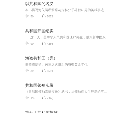
以共和国的名义
本书描写海关缉私警察与走私分子斗智斗勇的英雄事迹和火热的海关生活，人物个性鲜明，矛盾冲突激烈，情节跌宕起伏，可读性很强。北宁海关缉私局副局长许钧得到线人的情报，中康号走私船就要到云城，当即命令云城海关缉私大队前去拦截。走私船虽然被拦下，...
50
7072
共和国开国纪实
这一天，是中华人民共和国庄严诞生，成为新中国永远的圣典，一九四九年十月一日下午三点； 这一天，载入了永不磨灭的中华民族乃至全世界的光辉史册； 这一切，都是从一九四九年的春天说起。。。。。。
90
4266
海盗共和国（完）
骷髅旗飘扬、民主之火燃起的海盗黄金年代
39
1594
共和国领袖实录
《共和国领袖真情实录》丛书，从领袖们人生经历的不同侧面和重要阶段，生动再现了他们从少年到共和国领袖，充满激情与艰苦奋斗的生命故事。追根溯源地了解他们的人生经历，于寻常处见伟大，于惊涛中见气魄。
195
7.6万
功勋｜共和国英雄