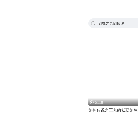
剑锋之九剑传说
5118
剑神传说之王九的妖孽剑生