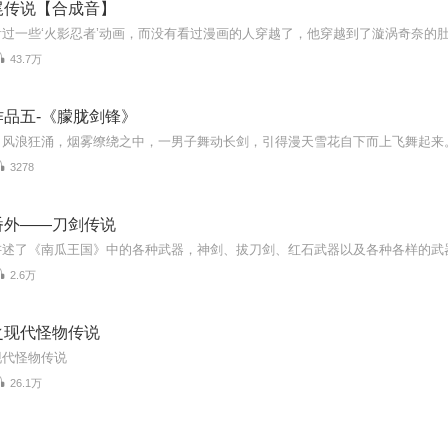
尾传说【合成音】
43.7万
作品五-《朦胧剑锋》
3278
番外——刀剑传说
2.6万
之现代怪物传说
现代怪物传说
26.1万