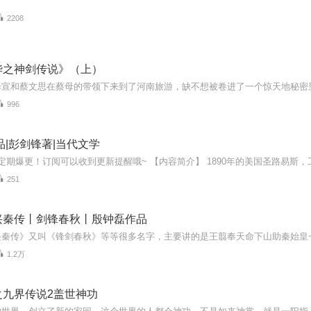
2208
华之神剑传说》（上）
996
品|彭剑锋著|当代文学
251
兴秦传丨剑锋春秋丨殷钟磊作品
1.2万
之九界传说2盖世神功