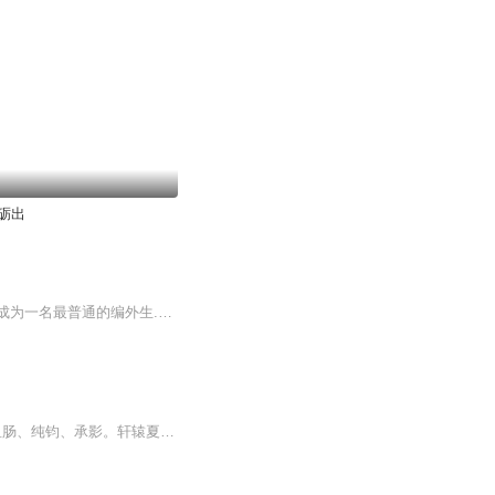
砺出
剑锋所指，天下无敌！一个觉醒失败，脉毁功废的少年，忍受着嘲笑和白眼进入万灵学院，成为一名最普通的编外生.机缘巧合下，灵脉重生。厚积薄发的他，一步步名扬学院，声动北域，持剑纵横龙灵大陆。“少爷，起床了，宋骞少爷已经到了，今天可是你的大日子呢...
十大著名宝剑是指轩辕（轩辕夏禹）、湛泸、赤霄、泰阿、七星龙渊、干将、莫邪、鱼肠、纯钧、承影。轩辕夏禹——圣道之剑湛卢————仁道之剑赤霄————帝道之剑泰阿————威道之剑七星龙渊——诚信高洁之剑（龙泉）干将、镆铘—挚情之剑...