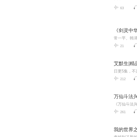
63
《剑灵中
21
艾默生|精
212
万仙斗法
261
我的世界