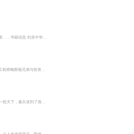
常一平、韩泽宣和蔡文思在蔡母的带领下来到了河南旅游，缺不想被卷进了一个惊天地秘密里……书籍信息:剑灵中华（主播原创）内容重点:玄幻的情节、科普的故事推荐人群:小学生更新频率：不定（原稿谱写中更新较慢，请原谅）（要是支持我的神秘岛的话，我会多...
日更5集，不定期爆更！订阅可以收到更新提醒哦~ 【内容简介】 1890年的美国圣路易斯，工程师梅斯顿兄弟与投资人艾默生法官联手创立了艾默生电气制造公司。他们凭借天才般的创造力与敏锐的商业嗅觉，将初创的小型电气设备一步步推向市场巅峰。然而，当公司...
《万仙斗法兴秦传》又叫《锋剑春秋》等等很多名字，主要讲的是王翦奉天命下山助秦始皇一统天下，秦兵攻到了燕国，孙膑的父亲孙操，两位哥哥孙龙和孙虎，一家三口、父子三人都丧命在王翦之手。眼见着燕国朝不保夕，孙膑的母亲燕丹宫主命孙燕突围到天台山天...