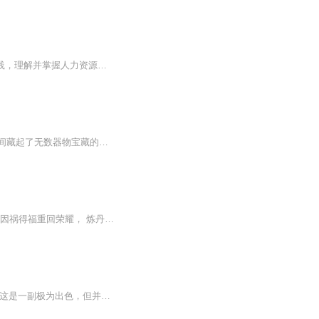
你的收获：1.新时代背景下，面对环境的复杂、人性的复杂，以华为的人力资源管理最优实践，理解并掌握人力资源管理整体转型与升级的方法论。2.作为华为成长为世界级企业的见证者、亲历者，中国人民大学彭剑锋教授将为你真实还原并剖析华为实现长期可持续发...
【内容简介】你所丢失和寻找的，是人是灵，是神是怪，是古老的器物还是长久的执念？一间藏起了无数器物宝藏的阁楼，古朴神秘，尘封着悠久的岁月中无数段不为人知的故事传说；一个不知年纪几何的‘少女’老板，拥有一双能够看透世间万物的森罗之眼，为不的...
我本是天骄，却生生当了十八年废物，成了人们口中九荒城第一执侉受尽鄙夷。 历经生死后因祸得福重回荣耀， 炼丹，成就无上第一丹师。 炼器，神兵利器不过是弹指一挥间。 医道，金针逆转阴阳，起死回生并非狂妄之言。 仙界已崩，谁能执掌世间沉浮。 踏凡尘...
“六十添筹开寿域，九边拱手拜天雄！”好漂亮“郑文公碑”体的擘窠大字，好雄豪的词意气魄！这是一副极为出色，但并不夸大的寿联。“极为出色”之故，是不单字写得好，镌刻得好，连那镌字联木，也是极为罕见的“沉香木”所制。“并不夸大”之故，是作寿的...