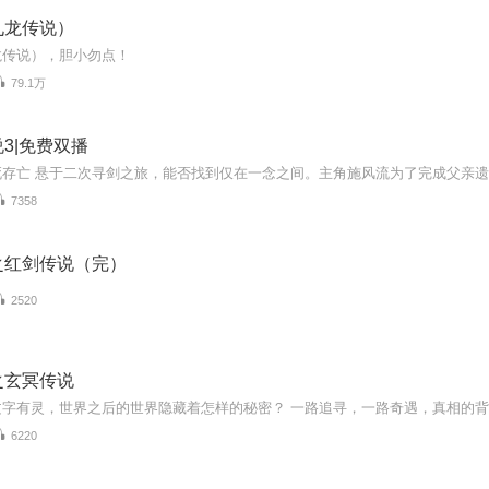
九龙传说）
龙传说），胆小勿点！
79.1万
3|免费双播
7358
之红剑传说（完）
2520
之玄冥传说
6220