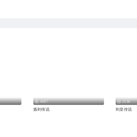
4167
2130
炼剑传说
剑皇传说