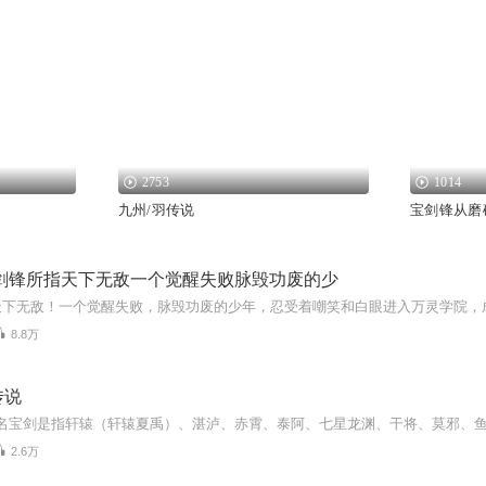
2753
1014
九州/羽传说
宝剑锋从磨
|剑锋所指天下无敌一个觉醒失败脉毁功废的少
8.8万
传说
2.6万