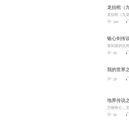
龙抬棺（
龙抬棺（九
184
银心剑传说
48
我的世界
18
地界传说
94