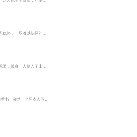
李找到了新的世界，创立了新的家园，这个世界的人都会神功，不是如来神掌，就是一阳指。众人也渐渐落后，即使你没有武术，也可以用神功在这个世界上称王称霸，而这个世界的人们则叫武术叫做天赋。失传的神功混元霹雳掌，众人也一再寻觅，他们能否统治整个神功呢？敬请期待。
【专辑简介】施风流为了完成父亲的遗愿，孤身一人踏入江湖，开启了一场寻剑之旅的江湖恩仇路，一场难以抉择的爱情江湖水……是谁为他挡去了暗剑？又是谁为他不顾生死？在面对众多美女倾心以待时，他又该如何抉择？该如何偿还这份情意？最终他又能否查出真...
【专辑简介】讲述了主角施风流为了完成父亲遗愿而踏上寻剑之旅的故事。施风流为寻父亲死因，孤身一人踏入了未知的江湖。是谁为他挡去了暗剑，又是谁为他不顾生死，在面对众多美女倾心以待时，他有还如何抉择。在兄弟为他出生入死时他有还如何偿还这份情意...
讲述了主角施风流为了保卫青剑派而踏上2次寻剑之旅。【内容节选】青剑派内，施风流正在看书，突然一个黑衣人闯入了风流的房间。“你是谁？”风流问道。“我的名字你不需要知道，我们就在拳脚上见真章吧！”黑衣人话刚说完，就拔出剑劈向圆桌，顷刻间，桌子...