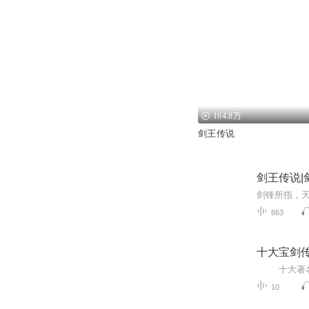
164.8万
剑王传说
剑王传说
863
十大宝剑
10