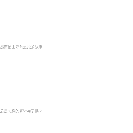
青剑派的生死存亡 悬于二次寻剑之旅，能否找到仅在一念之间。主角施风流为了完成父亲遗愿而踏上寻剑之旅的故事。施风流为寻父亲死因，孤身一人踏入了未知的江湖。是谁为他挡去了暗剑，又是谁为他不顾生死，在面对众多美女倾心以待时，他有还如何抉择。在兄...
万物有心，文字有灵，世界之后的世界隐藏着怎样的秘密？ 一路追寻，一路奇遇，真相的背后是怎样的算计与阴谋？ “凡我族后裔，得见字灵，必善待之。” “我与他们交往只是为了开心快乐，利用这种事做不到，也对权力追逐没兴趣。” “小朔……”他惨然回望，“那个幸福结局，我……给不了了……” 我终于不可抑制的大哭起来。 时光恍若回到了几百年前的那个午后，染成浅棕色头发的女孩莞尔一笑—— “我叫夏小言，小巧的小，语言的言。” 《地界传说之玄冥传说》敬请期待