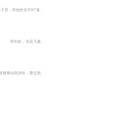
一个零散的看过一些‘火影忍者’动画，而没有看过漫画的人穿越了，他穿越到了漩涡奇奈的肚子里，而他的名字叫“漩涡鸣人”，接着他成为了九尾人柱力。接下来他经历了和原著中鸣人同样的童年。那么结果会怎么样？火影忍者的世界在主角出现后会不会产生什么...
凉山之巅，风浪狂涌，烟雾缭绕之中，一男子舞动长剑，引得漫天雪花自下而上飞舞起来。 挥剑处，冰晶飞溅，击中不远处银装素裹的松柏，枝叶悸动，落下团团绒球，而未等其下落，却又被另一道剑锋击中，化作一片虚无。
本专辑主要讲述了《南瓜王国》中的各种武器，神剑、拔刀剑、红石武器以及各种各样的武器都将由我亲绘，通过我的讲解带您走进极限大陆的武器世界！本专辑每天必更，里面还有《南瓜王国》独家爆料、剧情透露等，千万不要错过！有什么建议欢迎私信发给我！有...