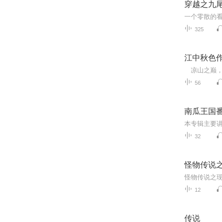
穿越之九
325
江中秋色
56
南瓜王国
32
怪物传说
怪物传说之
12
传说