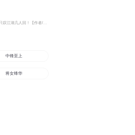
【内容简介】何谓江湖，吟到恩仇心事涌，江湖侠骨已无多！何谓江湖，尘世如潮人如水，只叹江湖几人回！【作者/主播】作者简介：春秋山人主播简介：阿土【购买须知】1、本作品为付费有声书，前118集为免费试听，购买成功后，即可收听，可下载重复收听。2、...
中锋至上
将女锋华
金锋大帝
月下青锋
最后的中锋