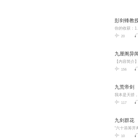
彭剑锋教授
20
九厘阁异
156
九荒帝剑
117
九剑群花
10