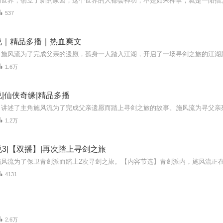
537
说｜精品多播｜热血爽文
1.6万
|仙侠奇缘|精品多播
1.2万
3|【双播】|再次踏上寻剑之旅
4131
2.6万