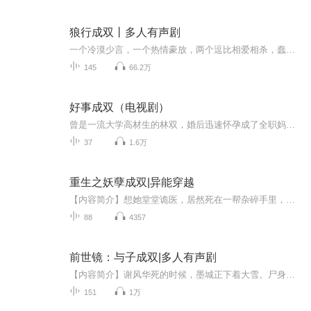
狼行成双丨多人有声剧
一个冷漠少言，一个热情豪放，两个逗比相爱相杀，蠢萌蠢萌的兄弟情！悸动青春，热血少年，就算是回忆，也是会发光的！
145
66.2万
好事成双（电视剧）
曾是一流大学高材生的林双，婚后迅速怀孕成了全职妈妈，但为家庭全身心付出的她遭遇背叛。离婚在即，为了争夺女儿的抚养权，林双不得不重返职场。狼狈的她在职场偶遇了昔日同学、如今的归国人才顾许。时隔多年，顾许没想到还会与林双产生交集，得知她竟因...
37
1.6万
重生之妖孽成双|异能穿越
【内容简介】想她堂堂诡医，居然死在一帮杂碎手里，想想都不甘心。不料，她死都没死成，魂穿到一个小婴儿身上，目睹了壳子的生母被杀。身份之谜，神秘的面具男，神奇的契约兽，逆天的神器，处处都透着巧合，她，到底是什么人？ 无论她是谁，不论在哪个世界...
88
4357
前世镜：与子成双|多人有声剧
【内容简介】谢风华死的时候，墨城正下着大雪。尸身被冰雪覆盖，立在城楼成了一座碑。是他将她葬入厚土，并全了一世英名。上辈子，你殓我尸身，予我死后哀荣！这一世，我许你一生姻缘，相守相伴！【作者/主播】作者：君岚主播：京墨配音【购买须知】1、本...
151
1万