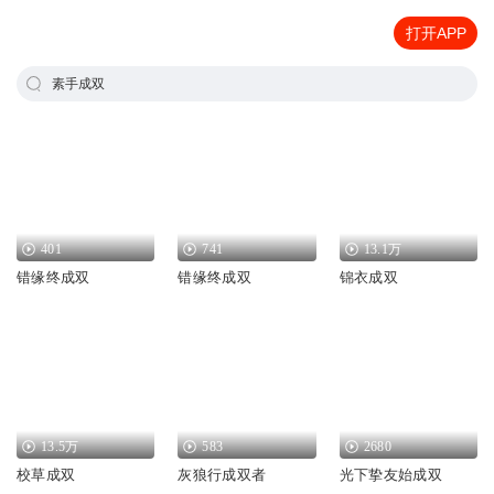
打开APP
素手成双
401
741
13.1万
错缘终成双
错缘终成双
锦衣成双
13.5万
583
2680
校草成双
灰狼行成双者
光下挚友始成双