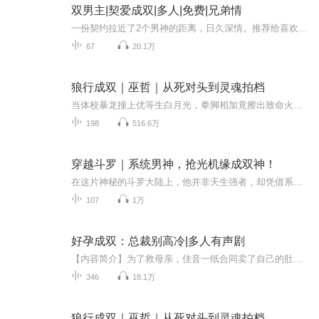
双男主|契爱成双|多人|免费|兄弟情
一份契约拉近了2个男神的距离，日久深情。推荐给喜欢兄弟情的听友。
67
20.1万
狼行成双｜巫哲｜从死对头到灵魂拍档
当体校暴龙撞上优等生白月光，拳脚相加竟擦出致命火花！边南和邱奕这对宿命冤家，从互甩眼刀到互扯衣领，从约架天台到共枕屋檐，每一次交锋都是荷尔蒙的爆炸现场。巫哲以9.7分神作诠释：最野的爱情往往藏在最硬的拳头里。看体院刺头如何被学霸的温柔刀驯服...
198
516.6万
穿越斗罗｜系统男神，抢光机缘成双神！
在这片神秘的斗罗大陆上，他并非天生强者，却凭借系统觉醒，开启了逆天改命的篇章。主角意外穿越，绑定“机缘掠夺系统”，每次任务都让他抢先一步，夺取属于天命之子的奇遇。他以无可匹敌的睿智和决心，一步步踏上强者之路。从魂环进化到双神传承，每一步...
107
1万
好孕成双：总裁别高冷|多人有声剧
【内容简介】为了救母亲，佳音一纸合同卖了自己的肚皮。 萌宝出世，她却不知道父亲是谁，直到有一天…… “女人，你给我解释一下，为什么她和我的基因相似度百分之九十九？”男人目光十分冷冽。佳音低头不语。“你违约了，所以，请退钱！”男人又说。 “多...
346
18.1万
狼行成双｜巫哲｜从死对头到灵魂拍档