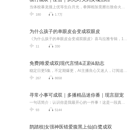
当体校暴龙撞上优等生白月光，拳脚相加竟擦出致命火花！边南和邱奕这对宿命冤家，从互甩眼刀到互扯衣领，从约架天台到共枕屋檐，每一次交锋都是荷尔蒙的爆炸现场。巫哲以9.7分神作诠释：最野的爱情往往藏在最硬的拳头里。看体院刺头如何被学霸的温柔刀驯服...
180
1.7万
为什么孩子的单眼皮会变成双眼皮
《为什么孩子的单眼皮会变成双眼皮》喜马拉雅专辑，11个音频，10个免费，1个付费！免费音频带你系统探究，孩子单眼皮变双眼皮的奥秘！付费音频深度剖析，让你详细了解其中原理。快来收听，涨知识啦！亲子科普单眼皮变双眼皮
11
330
免费|唯爱成双|现代言情&正剧&励志
稳定日更5集，不定期爆更，AI主播良心又迷人，订阅追更不迷路！ 【内容简介】 当红小花旦，一次选角，却被人陷害逃出会场，撞了一辆豪车，莫名救了一枚男人，打着报恩的幌子，那枚男人缠上了她，权势滔天男人，她要怎么样才可以摆脱？ 【作者介绍】 ...
267
8658
寻常小事可成双｜多播精品迷你番｜现言甜宠
一句话简介：认识你是我最开心的一件事！这是一段真人非真事改编的故事，没错，就是我的故事。我叫程双双，他叫寻常。他是我同班同学，我俩初中就在一个班，虽然他不记得了。但是我记得，因为我一直都在暗恋他，恋得小心翼翼，恋得人尽皆知。受命运的眷顾...
93
5144
鹊踏枝|女强神医错爱腹黑上仙|白鹭成双