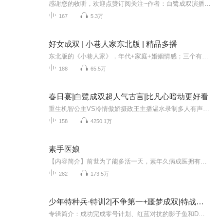
感谢您的收听，欢迎点赞订阅关注~作者：白鹭成双演播：姜清时/龙井幽幽简介：长公主之子沈岐远年纪轻轻便简在帝心，手握重权。在大乾要风得风，要雨得雨。但柳如意不是风，也不是雨，她是烈日下不驯的战马，是暴雨里烧不灭的火种。是他痛恨着又每夜渴望触...
167
5.3万
好女成双 | 小巷人家东北版 | 精品多播
东北版的《小巷人家》，年代+家庭+婚姻情感；三个有缘分也有复杂关系的家庭变迁史；故事发生在哈尔滨，改革开放的背景下，夹杂着亲情、友情、爱情的孩子们在不同家庭的成长史及逐梦路上见证哈尔滨发展的轨迹。
188
65.5万
春日宴|白鹭成双超人气古言|比凡心暗动更好看
重生机智公主VS冷情傲娇摄政王主播温水录制多人有声剧《草色烟波里》已上架！来订阅抽奖吧~与《春日宴》同班底同作者，古代搞笑探案多人剧值得一听！会员免费听！【内容简介】黑岩网独家签约作品，讲述了公主前世被男主亲手端的毒酒赐死，重生后男主一见钟...
158
4250.1万
素手医娘
【内容简介】前世为了能多活一天，素年久病成医拥有一身的医术，却终究挡不住生命的消逝上天垂怜，给了她再一次的生命她必然要活的舒畅活的奢侈……孤苦伶仃的罪臣孤女，带着孤苦伶仃的呆萌丫鬟致力于搂钱救人潇洒高端有档次感情什么的就算了，钱才是王道...
282
173.5万
少年特种兵·特训2|不争第一+噩梦成双|特战荣耀
专辑简介：成功完成零号计划、红蓝对抗的影子鱼和D小队，本以为自己能成为少年特种兵了，没想到直接被教官推到了淘汰边缘。随着压力增大，学员内部也出现分化，第一个跳出来反对影子鱼的，竟然是他的好哥们姑娘牛！接着，鬼手、鬼屁也对他频出黑招。影子鱼...