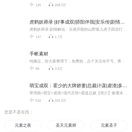
135
258.3万
虎鹤妖师录 |好事成双|骄阳伴我|安乐传|剧情解说
虎鹤妖师录-剧情解说：乐观开朗的山野孤儿虎子因误打误撞吞食了至阳宝物赤珠，而结识了冷峻洁癖的国御妖师队长祁晓轩。两个性格迥异的年轻人因一颗赤珠被迫一起上路，结识了赵馨彤、王羽千、山茶等伙伴。他们从彼此嫌弃到被彼此身上的不同与闪光吸引，在一...
147
1.7万
手帐素材
纯搬运，给大家整理下，免费抱，点个关注你不亏。希望我的专辑可以给你带来快乐ヾ(๑╹ヮ╹๑)ﾉ”拒绝恶意差评，随便差评别人专辑有意思吗，对网络暴力说哒咩
89
3.5万
萌宝成双：霍少的大牌娇妻|总裁计谋|虐渣|多人有声剧
带球跑+萌宝+虐渣+现代言情+霸道总裁【简介】惨遭未婚夫和继妹陷害，凌晓晓误怀小包子后被迫远走异乡。 五年后凌晓晓领着小包子华丽归来，一不小心却招惹上整个帝都最俊美尊贵的男人霍先生。不近女色的霍先生从此化身宠妻狂魔，将凌晓晓宠的无法无天。 ...
510
315.3万
您是不是在找：
元素之夜
圣天元素师
元素圣子