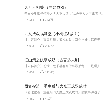
风月不相关 （白鹭成双）
梦回楼里都是何种人？天下人道：“以色事人之下贱者也！”关风月道：“以色事下贱之人者也！”没有贱男人，哪来的贱女人？ 既然都是贱人，大家不能和谐共处吗？不能！殷戈止一脸阴翳：“我平生最厌贱骨头！”然而，命运弄人，关风月这般的贱骨头，本想以一...
183
34.6万
儿女成双福满堂（小桃红&蒙面）
【内容简介】破屋烂墙，褴褛衣裳，两个娃娃，隔夜无粮。夫死新寡，小叔纯良，咬牙愤恨，怨天骂娘。挺尸数日，饿的心慌，回头无路，只得坚强。当嫂当娘，挣钱买粮，娇儿欢笑，温暖心肠。鸡鸭成群，稻黄果香，看门有狗，马骏骡壮。小桥流水，空气优良，依山...
933
266.7万
江山策之妖孽成双（古言多人剧）
【内容简介】前世，楚千凝有两件事最后悔：一是遇人不淑，错许芳心，一朝青丝如霜，二是家仇未报，心有不甘，最终泣泪成血；今生，楚千凝有两件事最纠结：一是她有报恩之心，却始终寻不到恩人，二是她一心想在报仇之后遁入空门，可那人却执意将她拖进红尘...
686
122.4万
团宠被渣：重生后与大魔王成双成对
《团宠被渣：重生后与大魔王成双成对》的故事讲述了庄若若前世绵软善良，善恶不分，被全家宠着，却落得被一对狗男女剖腹取子、血液流干而死的悲惨结局。 重活一生的她，知道府里的落魄客卿楚清衍他日会成为权倾朝野的魔王，于是提着漆器食盒追着楚清衍满...
881
4.1万