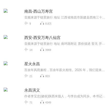
南昌-西山万寿宫
音频来源于链景旅行 地址 江西省南昌市新建县西南三十公里的西山逍遥山下 票价描述 1、市场价：10元 网上预订价 5元。2、景区开放时间：8：00—17：003、取票地点：景区售票处4、特殊人群预订标准：A.免费政策：儿童1.2米以下免票；军官、残疾人凭证免票；...
9
8.8万
西安-西安万寿八仙宫
音频来源于链景旅行 地址 南环路附近 票价描述 暂无 开放时间 7:30-18:00 乘车信息 暂无
14
3969
星火永昌
百余年风雨兼程，百余年薪火相传。2026 年，我们迎来中国共产党成立 105 周年。在广袤的云岭大地上，一代代保山籍中国共产党党员以青春赴使命，以热血护家园，用坚守与担当书写下一幕幕动人篇章。为赓续红色血脉，传承革命精神，汲取前行力量，保山市融媒...
21
803
永昌演义
作者李宝忠(健侯)陕西米脂人，与李自成为同乡。本书记录了李自成明末起义，十余年间覆明社稷，南面而王天下，但兴亡转瞬之经过。并加入了大量民间传说。很有历史价值。
71
4349