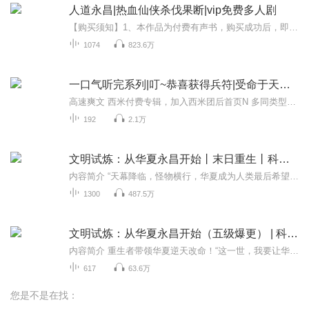
人道永昌|热血仙侠杀伐果断|vip免费多人剧
【购买须知】1、本作品为付费有声书，购买成功后，即可收听。2、版权归原作者所有，严禁翻录成任何形式，严禁在任何第三方平台传播，违者将追究其法律责任。3、如在充值／购买环节遇到问题，您可通过页面右上方按钮，将页面分享至微信内使用微信支付完成购...
1074
823.6万
一口气听完系列|叮~恭喜获得兵符|受命于天既寿永昌
高速爽文 西米付费专辑，加入西米团后首页N 多同类型专辑免费收听～（所有专辑月票越多加更越多）来都来了，点个关注吧！最近听说有新专辑出世了！让老夫和道友们瞧瞧！（专辑每天10点更新，当日未更新的晚点更新）
192
2.1万
文明试炼：从华夏永昌开始丨末日重生丨科幻丨热血丨文明入侵丨举国发育丨多人演播
内容简介 “天幕降临，怪物横行，华夏成为人类最后希望，重生者杨墨力挽狂澜”主播碎碎念 观鱼写的这本书，无系统，并非是个人路线，而是举国发育流。就如同书中所写。华夏信奉的从来是“众志成城”“万众一心”“人定胜天”“诸事凭己”，最终实现的必然...
1300
487.5万
文明试炼：从华夏永昌开始（五级爆更） | 科幻天庭 | 末日重生 | 文明入侵
内容简介 重生者带领华夏逆天改命！“这一世，我要让华夏在末日中崛起！”杨墨从人类灭绝的末日重生回文明试炼初期，带着前世记忆与【科幻天庭】计划——先知布局：提前识破怪物伪装，全球第一个建立防御体系黑科技碾压：灵能机甲+量子长城+反物质武器，让...
617
63.6万
您是不是在找：