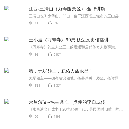
江西-三清山（万寿园景区）-金牌讲解
三清山也叫少华山、丫山，位于江西省上饶市的玉山县。因这里的玉京峰、玉虚峰和玉华峰，很象道教中的玉清、上清和太清三位神仙，所以被称为三清山。其中玉京峰最高，海拔1819.9米，三清山是道教名山，有1600余年的道教历史，这里的古建筑群按道教中的八卦...
11
834
王小波《万寿寺》99集 枕边文史馆播讲
《万寿寺》的主人公王二的遭遇和唐代传奇人物薛嵩、红线的遭遇古今交错，讲述了关于现在、过去、自我、记忆，穿越时空和地域的故事。作者以借古喻今的手法，自由奔放的想象力，收放自如的叙述技巧，构筑了一个虚拟、魔幻、诡异的时空世界。通过一段段荒诞...
91
6.9万
我，无尽领主，庇佑人族永昌！
无尽领主——拥有建设领地、招募兵种，乃至开拓诸界之能。燧仁获得领主资质，并意外激活神秘人皇印，获得升华建筑、兵种乃至英雄的力量。[野狼→月影狼→阴月灵犬（专属）→天月冥犬（专属）......][民兵招募营→玄甲刀盾营→玄甲锐士军塞→玄鳞武卒殿（专...
514
6.3万
永昌演义--毛主席唯一点评的李自成传
《永昌演义》成书于20世纪40年代，是民国时期唯一的一部以李自成起义为背景的历史小说。在书中，作者李宝忠（李健侯）先生撰写了关于李自成起义兴衰始末、大明王朝的灭亡、清政权的兴起等内容，中间夹杂了诸多神话元素，可读性极强。本书完稿后，曾经送到...
92
4896