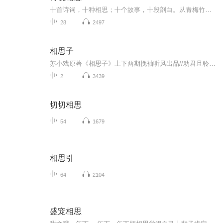
十首诗词，十种相思；十个故事，十段剖白。从青梅竹马到白发苍苍，人一生的爱恨悲欢，唯有诗词可以诉说。《洛神赋》：如果评千古第一「狗血人物」的话，曹植也许可以拿第一名。他和嫂子甄宓的故事，常登八卦榜首。可是去掉这个故事的流言，你会发现，这场掺杂着阴谋的虐恋中，从头到尾只有一个人。「我虽然一秒都没有拥有过你，却好像失去了你千万次。」《浣溪沙》：那一年，妻子问纳兰容若，这世间最悲凉无助的字，是什么？他说，没有这样的字。妻子笑语嫣然，这个字，就在夫君的名字里，「若」。三年新婚未到，两人阴阳两隔。这世间最悲凉的事，不过一句「如果当初」。《送别》：写下「长亭外，古道边」的四年后，李叔同落发出家。他的妻子带着孩子四处寻找，他乘一叶扁舟而来，她问他：弘一法师，请告诉我，什么是爱？他答：爱，就是慈悲。她泪如雨下。这世间没有双全法，为赴如来，便只能负卿。……每首看似和我们距离遥远的诗词背后，都是一段深入肺腑的情感。它是独属于中国的浪漫，它也是，每个人的相思。努力做到一周双更
28
2497
相思子
苏小戏原著《相思子》上下两期挽袖听风出品//劝君且聆听，一音一相思//声明本作品中所用音乐、音效等素材均来自于互联网，著作权归原著作权人所有。 本作品仅供同好交流欣赏之用，请勿用于任何商业用途。 转发请携带完整发布信息，未经允许禁止二次上传...
2
3439
切切相思
54
1679
相思引
64
2104
盛宠相思