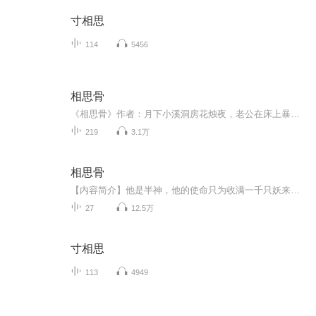
寸相思
114
5456
相思骨
《相思骨》作者：月下小溪洞房花烛夜，老公在床上暴毙，婆婆骂我扫把星，克夫命，公婆为了让他们的儿子下辈子投胎做人，瞒着我招魂破身，却没想到招来恶鬼，从此纠缠不清，普我一曲相思骨。 主播生病了，不定期要治疗，所以更新时间有些不确定，但是我会努力坚持，一有时间就会多更新的，希望听众们多多支持我，你们的鼓励就是我坚持的动力！ 对了 ，不喜欢主播声音的请直接绕路...萝卜青菜各有所爱，不要唧唧歪歪的.
219
3.1万
相思骨
【内容简介】他是半神，他的使命只为收满一千只妖来拯救另外一个神，而她只是一只爱吃的天真懵懂小猪妖，却是他要收的第一千只妖，前一世，他与她提前相遇，他对她万般好，只为弥补最后终要杀她的宿命，可是在相处中，他却动了凡心。“小妖，若有一天我要...
27
12.5万
寸相思
113
4949