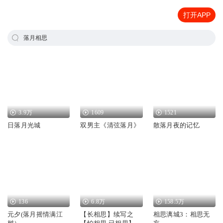
打开APP
落月相思
3.9万
1609
1521
日落月光城
双男主《清弦落月》
散落月夜的记忆
136
6.8万
158.5万
元夕(落月摇情满江
【长相思】续写之
相思漓城3：相思无