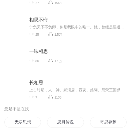
27
1548
相思不悔
宁负天下不负卿，你是我眼中的唯一。她，曾经是黑道教父的接班人，却因逃亡而错入时空他，男扮女装，浴血沙场，是大宋的北疆战神，是今人闻风丧胆的镇北将军那年初遇，只一眼她认定了他她对他说，铁焰等我16岁来娶你两枚扣着同心结的铜钱，定下的是一段千...
25
1.5万
一味相思
86
1.1万
长相思
上古时期，人、神、妖混居，西炎、皓翎、辰荣三国鼎立，流落大荒的皓翎王姬玖瑶“小夭”历经百年颠沛之苦，不但失去了身份，也失去了容貌，在清水镇落脚，成为了玟小六。小夭的表哥西炎王孙玱玹，为了寻找小夭走遍大荒，来到清水镇。玟小六意外救了垂危的...
7
1135
您是不是在找：
无尽思想
思月传说
奇思异梦