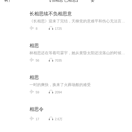
树）
【怕相思 已相思】
妄
长相思续不负相思意
《长相思》迎来了完结，夭柳党的意难平和伤心无法言说，感谢作者醋坛坛圆了我们一个梦，坛子的文笔真的好好，让我们从中找到了慰藉。
8
1725
相思
林相思还在等着司霖宇，她从黄昏太阳还没落山的时候就开始准备晚饭了。直到现在，时针指到九点钟方向，他还是没有回来。今天是他们结婚三周年纪念日，她一直等到饭菜都凉了，他还是没有回来。她一直觉得，就算司霖宇一直不把她当司太太，但她确实是他的妻...
56
7035
相思
一时的爽快，换来了火葬场般的难受
59
2094
相思令
17
2.6万