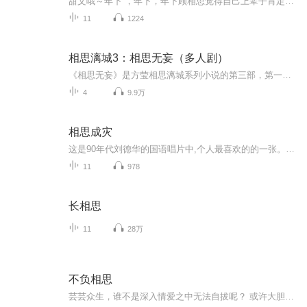
甜文哦～年下 ，年下，年下顾相思觉得自己上辈子肯定没做好事，这辈子给那小狼崽子缠的不要不要的。这又当先生，又当护卫，还得管他生活起居，当个老妈子
11
1224
相思漓城3：相思无妄（多人剧）
《相思无妄》是方莹相思漓城系列小说的第三部，第一部是《复仇天使》，第二部是《夏末生生》，第四部（外传）是《莲子雨生》。主要讲述漓城四大家族风云变迁及豪门恩怨的故事。原著：方莹。主播：莱兮、赵羞涩、法朵、云天河、青山、百里屠屠、猫小白、貔...
4
9.9万
相思成灾
这是90年代刘德华的国语唱片中,个人最喜欢的的一张。这张唱片的歌曲水准很平均,几乎首首都具备主打歌的水准,是一张非常典型的华氏唱片。发布的这张《相思成灾》是日本本土发行的版本,由DENON制造,唱片质素明显胜出港版一畴,并且比港版多收录一首好听的歌曲...
11
978
长相思
11
28万
不负相思
芸芸众生，谁不是深入情爱之中无法自拔呢？ 或许大胆去爱便不会有遗憾吧......