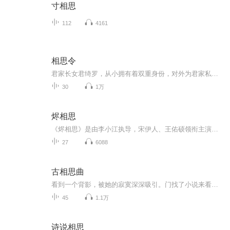
寸相思
112
4161
相思令
君家长女君绮罗，从小拥有着双重身份，对外为君家私生子君非凡。君绮罗在20岁的时候，被带回北泫。自此，君绮罗开启了一段在异乡艰难生存的经历。在北泫时期，绮罗被人诬陷为是细作，受到凌虐，绮罗趁机逃回，却发现趁其不在家中的日子，王爷勾结了她的二...
30
1万
烬相思
《烬相思》是由李小江执导，宋伊人、王佑硕领衔主演的古装甜宠剧 。该剧讲述了对古灵精怪的将军之女贺九灵一见钟情的占星天才容钰，在被心上人“小施捉弄”意外变成傻瓜后，依旧痴痴追妻，最终二人心心相印、深情不悔的爱情故事。身为护国将军之女的贺九...
27
6088
古相思曲
看到一个背影，被她的寂寞深深吸引。门找了小说来看，很喜欢，很感动！感谢作者！想和大家一起分享
45
1.1万
诗说相思