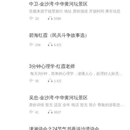
中卫-金沙湾·中华黄河坛景区
音频来源于链景旅行 地址 票价描述 开放时间 乘车信息
23
5398
碧海红霞（民兵斗争故事选）
238
6.9万
3分钟心理学-红霞老师
每天3分钟，简单的心理学，读懂人心，处理好人际关系！你想通过互联网获得工作外丰厚的收入吗？ 想当年，打工是为了赚钱，可几年下来发现打工攒不了多少，我开始反思，这打工是为了赚钱，可打工让我变没钱，没钱了又继续打工，这神马情况呀？...
35
1.4万
吴忠-金沙湾·中华黄河坛景区
票价详情 暂无 适宜 全年 电话 暂无 简介 尊敬的游客您好，欢迎您参观中华黄河坛，希望通过我们的讲解使您更好的了解中华黄河坛。金沙湾中华黄河坛景区占地近4万亩，融合人文历史、自然景观、生态采摘、休闲度假、拓展训练为一体，是黄河金岸上的一颗明珠...
41
9537
潇湘诗会之24节气书香溢沙湾诗会