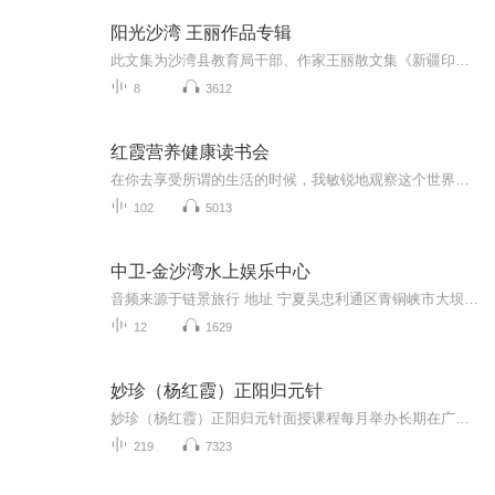
阳光沙湾 王丽作品专辑
此文集为沙湾县教育局干部、作家王丽散文集《新疆印象》之系列散文。
8
3612
红霞营养健康读书会
在你去享受所谓的生活的时候，我敏锐地观察这个世界的变化，努力地学习，独立的思考，修正我的德行，凭什么我就应该比你过得差？二十多年前， 在我没有考上大学的时候，我就告诉我自己：人生很长，输赢不在一时长短。现在我知道，人生未见得很长，输赢确实不在一时长短，因为全看命长命短，所以想要羸，除了努力以外，还有健康，健康地活着就会有更多的机会，至少你有机会修正自己，你有机会不断地成长，生命比输赢可贵，健康的生命羸面总比不健康的要多得多。 ...
102
5013
中卫-金沙湾水上娱乐中心
音频来源于链景旅行 地址 宁夏吴忠利通区青铜峡市大坝镇金沙湾旅游区 票价描述 开放时间 乘车信息
12
1629
妙珍（杨红霞）正阳归元针
妙珍（杨红霞）正阳归元针面授课程每月举办长期在广州、石家庄、两个城市滚动开班。有网课，有线下课，学习网课和线下课请联系我给您发网课和授课内容，报名咨询电话：185-1442-5356 （同微信）
219
7323