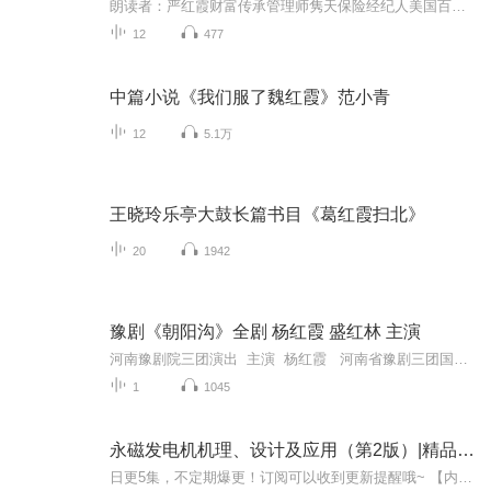
朗读者：严红霞财富传承管理师隽天保险经纪人美国百万圆桌MDRT内阁会员
12
477
中篇小说《我们服了魏红霞》范小青
12
5.1万
王晓玲乐亭大鼓长篇书目《葛红霞扫北》
20
1942
豫剧《朝阳沟》全剧 杨红霞 盛红林 主演
河南豫剧院三团演出 主演 杨红霞 河南省豫剧三团国家一级演员、著名豫剧表演艺术家，中国戏剧梅花奖、上海白玉兰奖等重要奖项获得者。主演 盛红林 获全国戏剧文化奖表演金奖、首届全国戏曲红梅奖金奖、首届全国豫剧演员电视大奖赛荧屏奖、河南...
1
1045
永磁发电机机理、设计及应用（第2版）|精品|苏绍禹高红霞|当代文学
日更5集，不定期爆更！订阅可以收到更新提醒哦~ 【内容简介】 在工业技术的浪潮中，他是一名怀揣梦想的工程师，面对严苛的技术挑战，他以非凡的毅力和敏锐的洞察力，踏上永磁发电机设计的征途。从零开始，他不仅要破解复杂的参数计算谜题，还要平衡成本与...