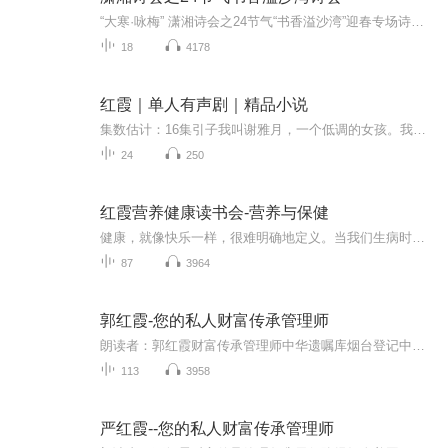
“大寒·咏梅” 潇湘诗会之24节气“书香溢沙湾”迎春专场诗会 一、活动背景与意义： 梅花是中国十大名花之首，与兰花、竹子、菊花一起列为四君子；与松、竹 并称为“岁寒三友”。在中国传统文化中，梅以它的高洁、坚强、谦虚的品格，给人以立志奋发的激励。在严寒中，梅开百花之先，独天下而春。 潇湘诗会之24节气 “大寒.咏梅”诗会正值沙湾公园梅花开放时节！为弘扬中国诗歌文化，积极响应“书香长沙”的号召，全面贯彻落实党的十九大精神，推进生态文明建设工作，将生态园林建设成果惠及全市广大市民，结合“四个园林”理念，生动展现长沙三年造绿行动中公园建设精品工程。同时为发掘和培养后备力量，提高个人修养和文化素养，宣扬公益正能量！沙湾公园与潇湘诗会共同组织 潇湘诗会之24节气“大寒·咏梅”诗会暨“书香溢沙湾”专场诗会！ 二、活动主题 “大寒·咏梅”潇湘诗会之24节气“书香溢沙湾”迎春专场诗会 三、活动时间 2018年1月21日 14:30-17:00 活动地点：长沙市沙湾公园管理处二楼会议厅（长沙市沙湾公园景区） 四、组织单位 主办单位：长沙市园林管理局潇湘诗会湖南省吟诵学会 承办单位：长沙市沙湾公园管理处 协办单位: 雨花区黎托街道办事处 执行机构：长沙佳鑫文化传播有限公司 长沙善道文化传播有限公司 湖南省长沙春在服饰有限公司 湖南华旭文化传媒有限公司 媒体及支持单位：中国文明网、中央人民广播电台、光明日报、湖南经视、湖南文明网、红网、新湖南、长沙电视台新闻频道、长沙电视台政法频道、长沙电视台移动频道、长沙新闻广播、长沙晚报、星辰在线、掌上长沙、长沙观察、长沙文明网、中国少年艺术团湖南省分团 微信公众号：沙湾公园、潇湘诗会、长沙观察、长沙善道亲子文化
18
4178
红霞｜单人有声剧｜精品小说
集数估计：16集引子我叫谢雅月，一个低调的女孩。我生活在一个名叫云叶大陆的地方，这是一个如同刀剑铸造的熔炉，杀戮在这里如同潮水般汹涌，却又平平无奇。这——是一个修仙时代。谢雅月一次次危机，一次次惊险，谢雅月的经历会是怎样呢？她最终同生共死...
24
250
红霞营养健康读书会-营养与保健
健康，就像快乐一样，很难明确地定义。当我们生病时，渴望能拥有健康；但在健康状况良好时，就忘记它的重要性了。健康应该是我们与生俱来的权利，但是很少有人能够享有这个权利。对于如何获得健康，人们有许多不同的看法，有些人觉得运动是重要的；而有些人觉得，心理因素才是最重要的。而这些都要建立在健康的身体上。V信 ：L147097986
87
3964
郭红霞-您的私人财富传承管理师
朗读者：郭红霞财富传承管理师中华遗嘱库烟台登记中心 传承讲师
113
3958
严红霞--您的私人财富传承管理师