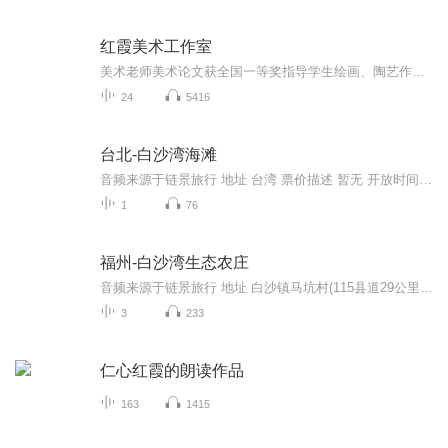
红霞美术工作室
美术老师美术论文获全国一等奖指导学生绘画、陶艺作品获全国一等奖感受美 让美术融入思维理解美 让美术融入灵魂创造美 让美术融入生活说自己美术教学遇到的问题美术素养好 生活有品质说我最想说的话
24
5416
台北-白沙湾海滩
音频来源于链景旅行 地址 台湾 票价描述 暂无 开放时间 全天 乘车信息 暂无
1
76
福州-白沙湾生态农庄
音频来源于链景旅行 地址 白沙镇马坑村(115县道29公里处) 票价描述 门市价：60.0元成人价60元，含迷宫、高尔夫10球、水上乐园、射箭10支、农俗体验；儿童价40元，适用于适用于1.4米以下的儿童；2周以内怀抱婴儿免费；学生持学生证购、60岁以上老人持有效证...
3
233
仁心红霞的朗读作品
163
1415