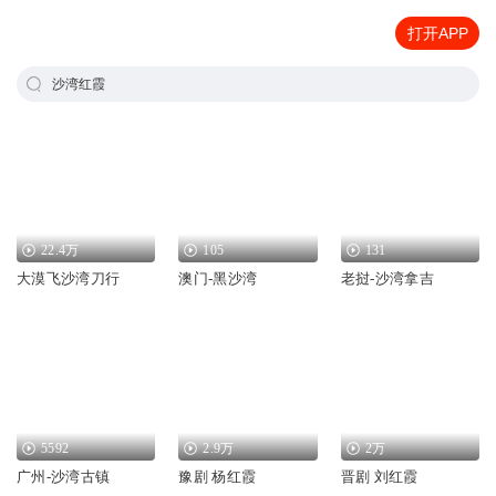
打开APP
沙湾红霞
22.4万
105
131
大漠飞沙湾刀行
澳门-黑沙湾
老挝-沙湾拿吉
5592
2.9万
2万
广州-沙湾古镇
豫剧 杨红霞
晋剧 刘红霞