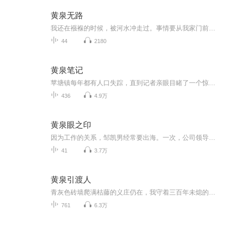
黄泉无路
我还在襁褓的时候，被河水冲走过。事情要从我家门前的那条河说起，这河叫子川河，河流绵长清澈，养育了这里的一方人。但就是这样的一条河，却还有着另外一面，相传它就是幽冥地狱忘川河的上游。而入口，就是我家门前的鬼窟。这鬼窟，只是一处洞窟，本身并...
44
2180
黄泉笔记
苹塘镇每年都有人口失踪，直到记者亲眼目睹了一个惊悚场面，一切表象被揭穿。淳朴的小山村无归村却隐藏着黑暗的秘密，而胡莽，一个普通高中生，却因此卷入了不断涌动的阴谋与恐惧中。爷爷的坚持、村长的阴谋、爷爷与村长之间地难解 冤结，村里被视为守护神...
436
4.9万
黄泉眼之印
因为工作的关系，邹凯男经常要出海。一次，公司领导孟洋重金邀请他出海一起从事一项生物技术的研发，自从踏上黄泉眼岛之后，接连发生的一连串怪事使邹凯男疑窦丛生。
41
3.7万
黄泉引渡人
青灰色砖墙爬满枯藤的义庄仍在，我守着三百年未熄的长明灯。最后一任守尸人的铜铃悬在腰间，檐角镇魂铃每夜子时自鸣，腐臭味里总混着若有若无的檀腥。那些怨气冲天的尸体从不在棺中安分，指甲抓挠声会在月亏之夜骤然密集。你见过缝着槐木舌的溺死鬼吗？缠...
761
6.3万