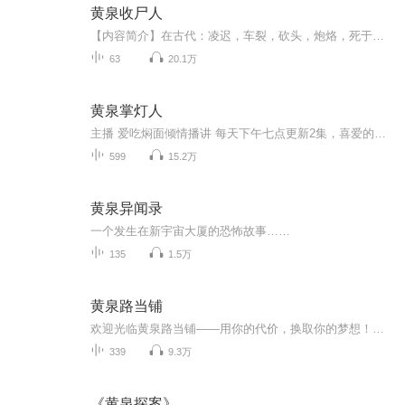
黄泉收尸人
【内容简介】在古代：凌迟，车裂，砍头，炮烙，死于这四种刑法的人，是收尸人最忌讳的。所谓，缝尸鲨鱼线，藏尸黑坛子。我的故事，就是从捡到一个黑坛子开始的。【作者/主播】作者：怎非雨主播：百魅声文化传媒【购买须知】1、本作品为付费有声书，前12集...
63
20.1万
黄泉掌灯人
主播 爱吃焖面倾情播讲 每天下午七点更新2集，喜爱的喵点击订阅，订阅，订阅，并转发好友，主播在这里谢过各位喵们，祝生活愉快！
599
15.2万
黄泉异闻录
一个发生在新宇宙大厦的恐怖故事……
135
1.5万
黄泉路当铺
欢迎光临黄泉路当铺——用你的代价，换取你的梦想！你是否有一个愿望，强烈到愿意付出一切去实现？金钱、权力、爱情、复仇……甚至是超越常理的奇迹？如果你愿意付出足够的代价，地狱典当行，随时恭候您的光临。在这里，没有不可能的交易，只有你敢不敢开...
339
9.3万
《黄泉探案》