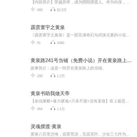
【内容简介】穿越异界，成为阴阳摆渡人。本为自保，偷偷发育。“铁布衫108重！”“金钟罩……”他以为自己还很弱小。在不小心遇到恶灵后，全力爆发。犹如大日昭昭，烈焰灼灼。凶魂恶灵，全都灰飞烟灭。从此他才发现摆渡的真谛。“凶灵！？”“请您上路！”...
405
92.3万
霹雳寰宇之黄泉
《霹雳寰宇之黄泉》是一部充满奇幻与武侠元素的小说，故事背景设定在一个名为“寰宇”的广袤世界。这个世界由多个神秘的领域组成，其中最为神秘且充满危险的便是“黄泉”——一个连接生死、阴阳交错的奇异空间。故事的主角是一位身世成谜的少年，他在命运...
91
3380
黄泉路241号当铺（免费小说）开在黄泉路上的当铺
故事简介：这是一间开在黄泉路上的当铺。
100
1.2万
黄泉书助我做天帝
【杀伐果断+暴力驱鬼+只杀不渡+没有圣母】世上最恐怖的往往不是鬼，而是人，特别是像我这样只杀不渡的狠人。什么念经超生，什么普渡众生，在我这通通都存在。地府阴司，厉鬼精怪，再这样的时代，我只追求一件事，驱鬼，我只杀不渡。
354
1.1万
灵魂摆渡·黄泉
黄泉八百里沙海，寂寞荒凉，无花无叶。少女三七作为这黄泉中的下一任孟婆，被冥王阿茶指婚给鬼差赵吏。三七出生时七窍意外丢了一窍，性格憨傻，样貌枯槁，情窦未开，经常遭到了赵吏的吐槽和拒绝。她日日独守在空旷破旧的“孟婆庄”内，熬着苦涩的孟婆汤，查着一卷竹简形象的“阴阳簿”，只与一株将死未死的曼珠沙华相伴。直到那一日，一个名叫长生的修真少年，误打误撞闯进了孟婆庄