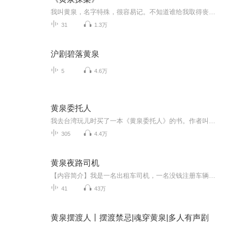
我叫黄泉，名字特殊，很容易记。不知道谁给我取得丧气名字，公安大学毕业后，我的仕途一片大好，上调公安部的一个特殊部门，专门调查特殊案件。 工作轻松，奖金丰厚，我也不知道自己走了什么狗屎运，然而，当我调查一件山村案件时，一本奇怪的书，彻底改变...
31
1.3万
沪剧碧落黄泉
5
4.6万
黄泉委托人
我去台湾玩儿时买了一本《黄泉委托人》的书。作者叫龙云，著作有《红龙之眼》系列、《黄泉委托人》系列。虽说是和灵异事件靠边的故事，感觉读起来还是蛮轻松欢乐的～因为这个系列的书太多了，我准备慢慢养肥这个专辑，陆陆续续我在把剩下的书买全，也有可...
305
4.4万
黄泉夜路司机
【内容简介】我是一名出租车司机，一名没钱注册车辆运营证件，而开黑出租的司机。那天晚上，我从一位乘客的手里收了俩张冥币，于是，我开始了精彩绝伦、爆笑连连的捉鬼生涯。【作者/主播简介】作者：王小弓，黑岩网著名作家，代表作《黄泉夜路司机》《我的...
41
43万
黄泉摆渡人丨摆渡禁忌|魂穿黄泉|多人有声剧