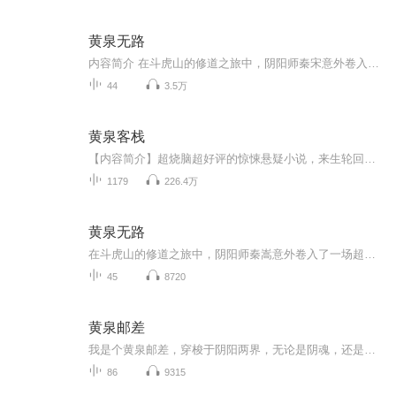
黄泉无路
内容简介 在斗虎山的修道之旅中，阴阳师秦宋意外卷入了一场超越凡俗的阴阳大战。在与虚妄山两大宗门的交锋中，他不幸失去双臂，身受重伤，命悬一线。然而，命运的转折点出现在蓝姑的援手之下，他被启蒙成为了一名行走阴阳两界的走阴人。为了揭开背后的真...
44
3.5万
黄泉客栈
【内容简介】超烧脑超好评的惊悚悬疑小说，来生轮回，你想试试吗？【作者/主播简介】作者：吴半仙，网络小说作家。主播：雁渡寒潭_声音的魅力，用心执着讲故事的人。【购买须知】1、本作品为付费有声书，前200集为免费试听，购买成功后，即可收听，可下载...
1179
226.4万
黄泉无路
在斗虎山的修道之旅中，阴阳师秦嵩意外卷入了一场超越凡俗的阴阳大战。在与虚妄山两大宗门的交锋中，他不幸失去双臂，身受重伤，命悬一线。然而，命运的转折点出现在蓝姑的援手之下，他被启蒙成为了一名行走阴阳两界的走阴人。为了揭开背后的真相，秦嵩决...
45
8720
黄泉邮差
我是个黄泉邮差，穿梭于阴阳两界，无论是阴魂，还是阳人，都有求我的那天。 原以为我此生可以安然度过，没想到命运由天不由人。 那天，我只是想要多挣点钱，然而送过去的东西，却要了一家五口的性命！ 从此我才发现，祖上传下来的《藏天图录》隐藏着惊天的...
86
9315