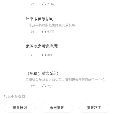
22
29.6万
评书版黄泉阴司
一个少年扬程的捉鬼降妖的成长历...
74
5.4万
鬼叫魂之黄泉鬼咒
7
236
（免费）黄泉笔记
苹塘镇每年都有人口失踪，直到记者亲眼目睹了一个惊悚场面，一切表象被揭穿。淳朴的小山村无归村却隐藏着黑暗的秘密，而胡莽，一个普通高中生，却因此卷入了不断涌动的阴谋与恐惧中。爷爷的坚持、村长的阴谋、爷爷与村长之间地难解 冤结，村里被视为守护神...
175
2万
您是不是在找：
黄泉日记
末日黄泉
黄泉路下