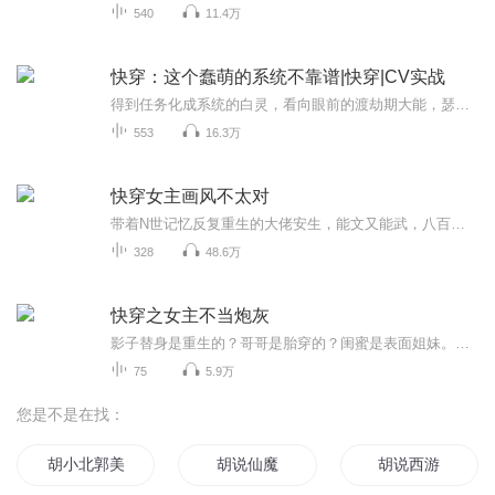
540
11.4万
快穿：这个蠢萌的系统不靠谱|快穿|CV实战
得到任务化成系统的白灵，看向眼前的渡劫期大能，瑟瑟发抖中。白灵：“…主、主人，你、你会对他…动心吗？”桃夭冷淡一瞥：“呵，我会对一个毛头小子动心？”白灵：“那、那个，主人，你听过‘flag’吗？”死亡凝视。白灵瑟瑟发抖：“咳咳…”
553
16.3万
快穿女主画风不太对
带着N世记忆反复重生的大佬安生，能文又能武，八百般武艺样样精通，为了寻找失去的记忆，改变现状，因此被选中成为时空任务者，日常扮演着阿拉丁神灯，完成她的心愿……一百章之后有cp；请自行避雷哦！
328
48.6万
快穿之女主不当炮灰
影子替身是重生的？哥哥是胎穿的？闺蜜是表面姐妹。。。。。。女主成了炮灰？不怕不怕，我有车票在手，不当炮灰，要崛起！本专辑为本人练习本，免费录制，非商用途。播音的设备简陋敬请谅解。感谢收听！喜欢你就打赏一下，可以让我更有动力!
75
5.9万
您是不是在找：
胡小北郭美玉
胡说仙魔
胡说西游