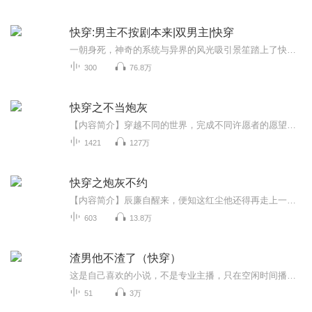
快穿:男主不按剧本来|双男主|快穿
一朝身死，神奇的系统与异界的风光吸引景笙踏上了快穿的道路。 然而第一个世界就出师不利，系统看着与剧情完全不符合的现实发展，怀疑他们要凉凉了。系统：头秃！！！ 景笙觉得不行，剧情真的错了，最后发现问题好像出现在位面男主身上，男主不按剧本来怎...
300
76.8万
快穿之不当炮灰
【内容简介】穿越不同的世界，完成不同许愿者的愿望，获得永生的生命，同时在现实世界，收获属于自己的美好人生……【作者/主播简介】作者：林喵喵，网络小说作家。主播：千年【购买须知】1、部分集数可免费试听，具体以专辑播放页为准。2、版权归原作者所...
1421
127万
快穿之炮灰不约
【内容简介】辰廉自醒来，便知这红尘他还得再走上一遭红尘是什么？辰廉在寻找答案。浮云半壶酒，花间一叶舟。红尘误春风，过江浪里游。【作者/主播】作者：无音珏，网络小说作家。主播：周同学的书【购买须知】1、本作品为付费有声书，前73集为免费试听，...
603
13.8万
渣男他不渣了（快穿）
这是自己喜欢的小说，不是专业主播，只在空闲时间播一下，如有侵权请立即告知会自动删除种田文的渣混混…穿成种田文中的渣混混五毒俱全，保住家财、免她颠沛流离科举文的渣秀才…穿成科举文中不通俗物 饿死妻儿的渣秀才……（作者：尔卿）
51
3万