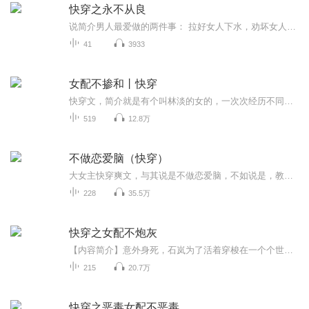
快穿之永不从良
说简介男人最爱做的两件事： 拉好女人下水，劝坏女人从良。 苏衾是坏女人， 她永不从良。 * 又名《成为坏女人后男主要我死心塌地继续爱他而我偏偏说不》 《男主总是希望我金盆洗手嫁给他》 一个快穿进小说中成为各种坏女人，坚守本心绝不改变，永不从良的故事。 坏女人的故事。 男人求而不得的故事。 * 并非传统快穿文。女主随心所欲只为自己开心、活得痛快，文中配角有好有坏，有傻有呆，当然也有那么一、、可爱。
41
3933
女配不掺和丨快穿
快穿文，简介就是有个叫林淡的女的，一次次经历不同的人生，本是配角身份，最终活出了女主的光彩，总之不雷人，不娇情，女主洒脱不羁，总之是部让你百看不厌的小说！
519
12.8万
不做恋爱脑（快穿）
大女主快穿爽文，与其说是不做恋爱脑，不如说是，教你坚定的，在每个世界，找到自己！
228
35.5万
快穿之女配不炮灰
【内容简介】意外身死，石岚为了活着穿梭在一个个世界里，帮助那些被各种炮灰了女配实现愿望，金榜题名的状元郎，重活一世的虚荣女，石岚经历了种种为了私欲而去伤害无辜的渣男渣女，最终发现原来自己也是女配，只不过这次她再也不会炮灰。【作者/主播简介...
215
20.7万
快穿之恶毒女配不恶毒