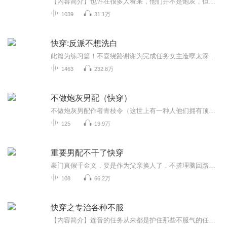
【内容简介】也许在很多人看来，他们并不是炮灰，但是他们自己觉得一点也不幸福，他们所最在意的东西就这样随风而去，什么都没有留下。如果可以，那么就一切重来，即使不是他们本人。【作者/主播】作者：似水年华流年，网络小说作家。主播：一耳文传【购买...
1039
31.1万
快穿:反派不想洗白
此篇为练习篇！不喜绕路谢谢为完成任务女主造孽太深使的男主黑化世界崩坏！无奈为了生存只好任劳任怨回到男主黑化阶段挽回男主但是……
1463
232.8万
不做炮灰男配（快穿）
不做炮灰男配作者青枝令（这世上有一种人他们拥有顶级的颜值，超高的才能显赫的家世，却只能在所谓的命运的安排下成为那些名为主角的垫脚石，而慕辰为了获得功德要做的任务就是让那些被改了命运的天之骄子得到他们应有的一切，让所有人正确归位。
125
19.9万
重要男配不干了快穿
豪门真假千金文，要是作为父亲换人了，不搭理脑回路奇葩的，剧情要怎么继续？重生逆袭文，要是关键棋子换人了，逆袭之路被迫改路线，这还能好吗？年代甜宠文，要是铺路男配换人了，没有了铺路的，要怎么甜怎么宠？真爱and玛丽苏文，掌握生死的男配换人了，...
108
66.2万
快穿之专治各种不服
【内容简介】连音的任务从来都是护住那些不服气的任务目标，没限手段方式，也不讲应不应该。从以和为贵、五美四讲三热爱的进步青年到“社会我连姐、人美路子野”，好像也不是一条太长的路嘛。【作者/主播简介】作者：青罗浅衣，网络小说作家。主播：璇瑾冉...