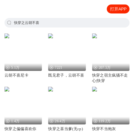
打开APP
快穿之云胡不喜
5.1万
7221
207.5万
云胡不喜尼卡
既见君子，云胡不喜
快穿之宿主疯骚不走
心|快穿
1.4万
26.4万
119.2万
快穿之偏偏喜欢你
快穿之喜当爹(无cp)
快穿不当炮灰