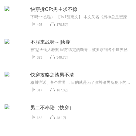
快穿拆CP:男主求不撩
下吗~~么哒） 【1v1甜宠文】 本文又名《男神总是想撩我怎么破》《作者传授如何花式被男神撩撩撩》 时空管理局的顾安晴， 你可愿意接受命运的安排爱上那人？ 救赎他，爱上他，与他相伴生生世世？ “呐，只要是他，是否是命运的安排重要吗？不重要的。” …… 原以为无情，却不想只是将所有深情赋予了那一人。 （喜欢的小可爱么一个~不喜欢的可以无声走开，请不要留下伤人言论） 愿你我被世界温柔以待。
495
170.5万
不服来战呀～|快穿
被“悲天悯人救赎系统”绑定的靳青，被要求到各个世界拯救目标人物。虽然觉得自己每活一天都是在造孽，但既然找不到机会自我了断，那就顽强的活下去吧！ 我们的目标是：凭借自己力大无穷的属性，让每个世界来找茬的人都不自在。面对在各个世界都会出现...
823
349.7万
快穿攻略之渣男不渣
穆川往返于各个世界 ，目的就是为了弥补渣男所犯下的错 。渣男不渣 。世界一 那个家暴男 ，世界二 古代凤凰男 ，世界三 女皇的白莲花宠夫 ，世界四 那个舔狗妻离子散 ，世界五 走失儿童的好爸爸 ……致力于甜甜的恋爱
317
167.3万
男二不奉陪（快穿）
182
48.1万